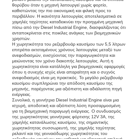
θορύβου όταν η μηχανή λειτουργεί χωρίς φορτίο,
καθιστώντας την πιο οικονομική και φιλική προς το
σετ γεννητριών ντίζελ
περιβάλλον. Η ικανότητα λειτουργίας αποτελεσματικά σε
χαμηλές ταχύτητες καταδεικνύει την προηγμένη μηχανική
πίσω από την Diesel Industrial Engine, διασφαλίζοντας ότι
ανταποκρίνεται στις ποικίλες ανάγκες των βιομηχανικών
σύνολο γεννήτριας βενζίνης
χρηστών.
Η χωρητικότητα του ρεζερβουάρ καυσίμου των 5,5 λίτρων
επιτρέπει εκτεταμένους χρόνους λειτουργίας μεταξύ των
ανεφοδιασμών, ενισχύοντας την παραγωγικότητα και
Σετ Γεννήτριας Inverter
μειώνοντας τον χρόνο διακοπής λειτουργίας. Αυτή η
χωρητικότητα είναι κατάλληλη για βιομηχανικές εφαρμογές
όπου η συνεχής ισχύς είναι απαραίτητη και ο συχνός
Φορητό σύνολο γεννήτριας
ανεφοδιασμός είναι μη πρακτικός. Το μεγάλο ρεζερβουάρ
καυσίμου συμπληρώνει την απόδοση καυσίμου της
μηχανής, παρέχοντας μια αξιόπιστη και αδιάλειπτη πηγή
ενέργειας.
Σετ βιομηχανικής γεννήτριας
Συνολικά, η γεννήτρια Diesel Industrial Engine είναι μια
ισχυρή, αποδοτική και αξιόπιστη λύση προσαρμοσμένη
για τη βιομηχανική παραγωγή ενέργειας. Ο συνδυασμός
Σετ ψηφιακής γεννήτριας
της χωρητικότητας γεννήτριας φόρτισης 12V 3A, της
χαμηλής κατανάλωσης καυσίμου, της σημαντικής
χωρητικότητας συσσωρευτή, της χαμηλής ταχύτητας
ρελαντί και της γενναιόδωρης χωρητικότητας του
Δημιουργός ανοιχτού πλαισίου
ρεζερβουάρ καυσίμου την καθιστά μια εξαιρετική επιλογή