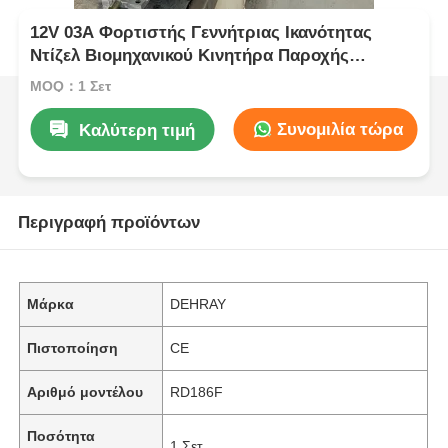
12V 03A Φορτιστής Γεννήτριας Ικανότητας
Ντίζελ Βιομηχανικού Κινητήρα Παροχής
Ενέργειας για Εξοπλισμό Κατασκευών και
MOQ：1 Σετ
Γεωργίας
Συνομιλία τώρα
Καλύτερη τιμή
Περιγραφή προϊόντων
Μάρκα
DEHRAY
Πιστοποίηση
CE
Αριθμό μοντέλου
RD186F
Ποσότητα
1 Σετ