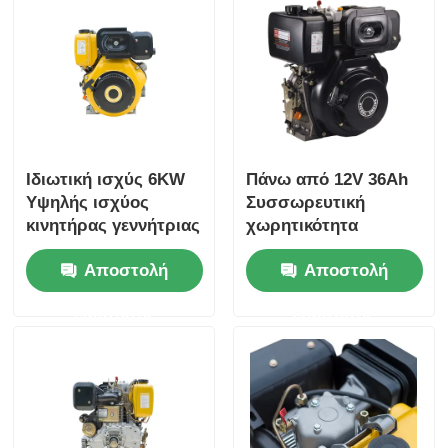
Ιδιωτική ισχύς 6KW
Πάνω από 12V 36Ah
Υψηλής ισχύος
Συσσωρευτική
κινητήρας γεννήτριας
χωρητικότητα
Βιομηχανικός
Αποστολή
Αποστολή
κινητήρας ντίζελ που
παρέχει συνολική
ερώτησης
ερώτησης
διάσταση
420×440×495 mm για
βιομηχανική ισχύ