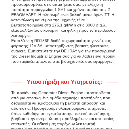
προσαρμοσμένες στις απαιτήσεις σας, με ελάχιστη
ποσότητα παραγγελίας 1 SET και χρόνο παράδοσης 2
ΕΒΔΟΜΑΔΕΣ. Η πληρωμή είναι βολική μέσω όρων TT. Η
κατανάλωση καυσίμου της μηχανής είναι
βελτιστοποιημένη στα 275,1 g/kW.h στις 3000 σ.α.λ.,
εξασφαλίζοντας οικονομική και φιλική προς το περιβάλλον
λειτουργία.
Επιπλέον, η RD186F διαθέτει χωρητικότητα γεννήτριας
φόρτισης 12V 3A, υποστηρίζοντας βασικές ηλεκτρικές
ανάγκες. Εμπιστευτείτε την DEHRAY για την προσαρμογή
της Diesel Industrial Engine σας για να λάβετε ένα προϊόν
που ταιριάζει απόλυτα στις βιομηχανικές σας εφαρμογές.
Υποστήριξη και Υπηρεσίες:
Το προϊόν μας Generator Diesel Engine υποστηρίζεται
από μια αφοσιωμένη ομάδα τεχνικής υποστήριξης που
δεσμεύεται να εξασφαλίσει τη βέλτιστη απόδοση και
αξιοπιστία. Προσφέρουμε ολοκληρωμένες υπηρεσίες,
όπως καθοδήγηση εγκατάστασης, τακτική συντήρηση,
βοήθεια στην αντιμετώπιση προβλημάτων και υπηρεσίες
επισκευής. Οι ειδικοί μας παρέχουν λεπτομερή
τεκμηρίωση προϊόντων και εγχειρίδια χρήσης για να σας