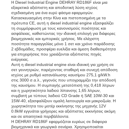
Η Diesel Industrial Engine DEHRAY RD186F είναι μια
εξαιρετικά αξιόπιστη και αποδοτική λύση ισχύος
σχεδιασμένη για ένα ευρύ φάσμα εφαρμογών.
Κατασκευασμένη στην Κίνα και πιστοποιημένη με τα
πρότυπα CE, αυτή η diesel industrial engine εξασφαλίζει
τη συμμόρφωση με τους κανονισμούς ποιότητας και
ασφάλειας, καθιστώντας την ιδανική επιλογή για διάφορες
βιομηχανικές και εμπορικές χρήσεις. Με ελάχιστη
ποσότητα παραγγελίας μόνο 1 σετ και χρόνο παράδοσης
2 εβδομάδες, προσφέρει ευελιξία και άμεση διαθεσιμότητα
για επιχειρήσεις που χρειάζονται αξιόπιστες πηγές
ενέργειας.
Αυτή η diesel industrial engine είναι ιδανική για χρήση σε
σετ γεννητριών, παρέχοντας σταθερή και συνεχή απόδοση
ισχύος με ρυθμό κατανάλωσης καυσίμου 275,1 g/kW.h
στις 3000 σ.α.λ., γεγονός που υπογραμμίζει την απόδοσή
της καυσίμου. Η συμπαγής μετατόπισή της 0,418 λίτρων
και η χωρητικότητα λαδιού λίπανσης 1,65 λίτρων,
συμβατή με τύπους λαδιού CD Grade ή SAE 10W-30 και
15W-40, εξασφαλίζουν ομαλή λειτουργία και μακροζωία. Η
χωρητικότητα του μοτέρ εκκίνησης της μηχανής 12V
0.8kW εγγυάται γρήγορες και αξιόπιστες εκκινήσεις ακόμη
και σε απαιτητικά περιβάλλοντα.
Η DEHRAY RD186F εφαρμόζεται ευρέως σε διάφορα
βιομηχανικά και γεωργικά σενάρια. Χρησιμοποιείται