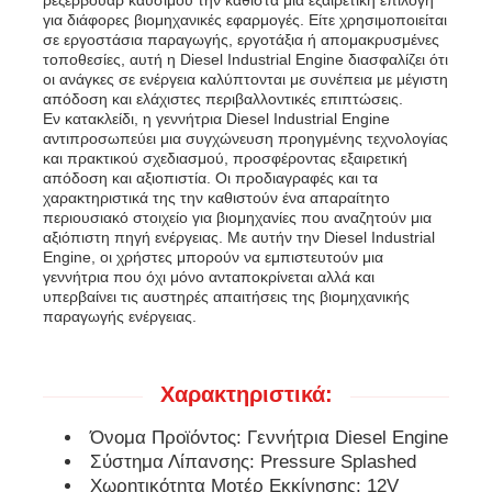
για διάφορες βιομηχανικές εφαρμογές. Είτε χρησιμοποιείται
σε εργοστάσια παραγωγής, εργοτάξια ή απομακρυσμένες
soundproof σύνολο γεννητριών
τοποθεσίες, αυτή η Diesel Industrial Engine διασφαλίζει ότι
οι ανάγκες σε ενέργεια καλύπτονται με συνέπεια με μέγιστη
απόδοση και ελάχιστες περιβαλλοντικές επιπτώσεις.
Εν κατακλείδι, η γεννήτρια Diesel Industrial Engine
γεννήτρια εγχώριας χρήσης
αντιπροσωπεύει μια συγχώνευση προηγμένης τεχνολογίας
και πρακτικού σχεδιασμού, προσφέροντας εξαιρετική
απόδοση και αξιοπιστία. Οι προδιαγραφές και τα
Σύνολο γεννητριών θόλων
χαρακτηριστικά της την καθιστούν ένα απαραίτητο
περιουσιακό στοιχείο για βιομηχανίες που αναζητούν μια
αξιόπιστη πηγή ενέργειας. Με αυτήν την Diesel Industrial
Engine, οι χρήστες μπορούν να εμπιστευτούν μια
Γεννήτρια χαμηλού θορύβου
γεννήτρια που όχι μόνο ανταποκρίνεται αλλά και
υπερβαίνει τις αυστηρές απαιτήσεις της βιομηχανικής
παραγωγής ενέργειας.
Συντήρηση Γεννητριών
Χαρακτηριστικά:
Σετ γεννήτριας συγκόλλησης
Όνομα Προϊόντος: Γεννήτρια Diesel Engine
Σύστημα Λίπανσης: Pressure Splashed
μηχανή diesel γεννητριών
Χωρητικότητα Μοτέρ Εκκίνησης: 12V