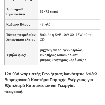
Τρύπημα×
86×72 (mm)
Εγκεφαλικό
Καθαρό Βάρος
47 κιλά
Τύπος πετρελαίου
Βαθμός ή SAE 10W-30, 15W-40 του
λιπαντικού ελαίου
CD
μηχανή diesel γεννητριών
,
Υψηλό φως:
κινητήρας cummins 4bt
,
μικρός κινητήρας υδρόψυξης
12V 03A Φορτιστής Γεννήτριας Ικανότητας Ντίζελ
Βιομηχανικού Κινητήρα Παροχής Ενέργειας για
Εξοπλισμό Κατασκευών και Γεωργίας
περιγραφή: