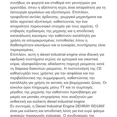
συνήθως σε φορητά και σταθερά σετ γεννητριών για
εργοτάξια, όπου η αξιόπιστη ισχύς είναι απαραίτητη για τη
λειτουργία εργαλείων και εξοπλισμού. Επιπλέον,
τροφοδοτεί αντλίες άρδευσης, γεωργικά μηχανήματα και
άλλο αγροτικό εξοπλισμό, καθιστώντας την ένα
απαραίτητο περιουσιακό στοιχείο για τους αγρότες. Ο
στιβαρός σχεδιασμός της μηχανής και η αποδοτική
κατανάλωση καυσίμου την καθιστούν κατάλληλη για
χρήση σε απομακρυσμένες τοποθεσίες όπου η
διαθεσιμότητα καυσίμων και οι ευκαιρίες συντήρησης είναι
περιορισμένες.
Επιπλέον, αυτή η diesel industrial engine είναι ιδανική για
εφεδρικά συστήματα ισχύος σε εμπορικά και οικιστικά
κτίρια, εξασφαλίζοντας αδιάλειπτη παροχή ρεύματος κατά
τη διάρκεια διακοπών ρεύματος. Η πιστοποίησή της CE
καθησυχάζει τους χρήστες για την ασφάλεια και την
περιβαλλοντική της συμμόρφωση, καθιστώντας την
κατάλληλη για χρήση σε αστικές και βιομηχανικές ζώνες. Οι
εύκολοι όροι πληρωμής μέσω TT και το συμπαγές
μέγεθος της μηχανής την καθιστούν προσβάσιμη για
μικρές και μεσαίες επιχειρήσεις που αναζητούν μια
ανθεκτική και ευέλικτη diesel industrial engine.
Εν συντομία, η Diesel Industrial Engine DEHRAY RD186F
είναι μια ευέλικτη και αποδοτική λύση για ένα ευρύ φάσμα
αναγκών παραγωγής ενέργειας. Ο συνδυασμός της