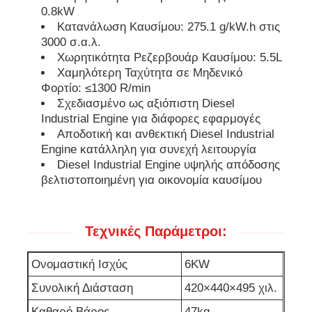
0.8kW
Κατανάλωση Καυσίμου: 275.1 g/kW.h στις
αντλία αποχέτευσης
3000 σ.α.λ.
Χωρητικότητα Ρεζερβουάρ Καυσίμου: 5.5L
Χαμηλότερη Ταχύτητα σε Μηδενικό
Φορτίο: ≤1300 R/min
Σχεδιασμένο ως αξιόπιστη Diesel
Industrial Engine για διάφορες εφαρμογές
Αποδοτική και ανθεκτική Diesel Industrial
Engine κατάλληλη για συνεχή λειτουργία
Diesel Industrial Engine υψηλής απόδοσης
βελτιστοποιημένη για οικονομία καυσίμου
Τεχνικές Παράμετροι:
Ονομαστική Ισχύς
6KW
Συνολική Διάσταση
420×440×495 χιλ.
Καθαρό Βάρος
47kg