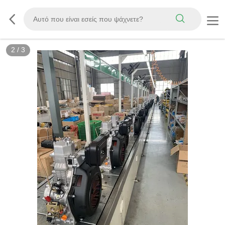
3
/
3