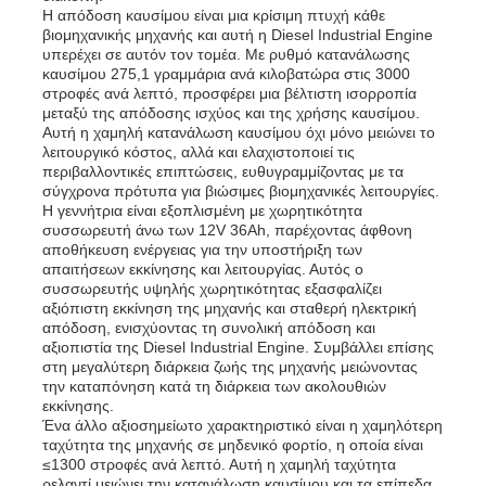
Η απόδοση καυσίμου είναι μια κρίσιμη πτυχή κάθε
βιομηχανικής μηχανής και αυτή η Diesel Industrial Engine
υπερέχει σε αυτόν τον τομέα. Με ρυθμό κατανάλωσης
Σχετικά με εμάς
καυσίμου 275,1 γραμμάρια ανά κιλοβατώρα στις 3000
στροφές ανά λεπτό, προσφέρει μια βέλτιστη ισορροπία
μεταξύ της απόδοσης ισχύος και της χρήσης καυσίμου.
Γύρος εργοστασίων
Αυτή η χαμηλή κατανάλωση καυσίμου όχι μόνο μειώνει το
λειτουργικό κόστος, αλλά και ελαχιστοποιεί τις
περιβαλλοντικές επιπτώσεις, ευθυγραμμίζοντας με τα
σύγχρονα πρότυπα για βιώσιμες βιομηχανικές λειτουργίες.
Ποιοτικός έλεγχος
Η γεννήτρια είναι εξοπλισμένη με χωρητικότητα
συσσωρευτή άνω των 12V 36Ah, παρέχοντας άφθονη
αποθήκευση ενέργειας για την υποστήριξη των
επαφή
απαιτήσεων εκκίνησης και λειτουργίας. Αυτός ο
συσσωρευτής υψηλής χωρητικότητας εξασφαλίζει
αξιόπιστη εκκίνηση της μηχανής και σταθερή ηλεκτρική
απόδοση, ενισχύοντας τη συνολική απόδοση και
Νέα
αξιοπιστία της Diesel Industrial Engine. Συμβάλλει επίσης
στη μεγαλύτερη διάρκεια ζωής της μηχανής μειώνοντας
την καταπόνηση κατά τη διάρκεια των ακολουθιών
Όλες οι περιπτώσεις
εκκίνησης.
Ένα άλλο αξιοσημείωτο χαρακτηριστικό είναι η χαμηλότερη
ταχύτητα της μηχανής σε μηδενικό φορτίο, η οποία είναι
≤1300 στροφές ανά λεπτό. Αυτή η χαμηλή ταχύτητα
Ζητήστε ένα απόσπασμα
ρελαντί μειώνει την κατανάλωση καυσίμου και τα επίπεδα