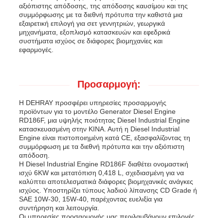
αξιόπιστης απόδοσης, της απόδοσης καυσίμου και της
συμμόρφωσης με τα διεθνή πρότυπα την καθιστά μια
εξαιρετική επιλογή για σετ γεννητριών, γεωργικά
μηχανήματα, εξοπλισμό κατασκευών και εφεδρικά
συστήματα ισχύος σε διάφορες βιομηχανίες και
εφαρμογές.
Προσαρμογή:
Η DEHRAY προσφέρει υπηρεσίες προσαρμογής
προϊόντων για το μοντέλο Generator Diesel Engine
RD186F, μια υψηλής ποιότητας Diesel Industrial Engine
κατασκευασμένη στην ΚΙΝΑ. Αυτή η Diesel Industrial
Engine είναι πιστοποιημένη κατά CE, εξασφαλίζοντας τη
συμμόρφωση με τα διεθνή πρότυπα και την αξιόπιστη
απόδοση.
Η Diesel Industrial Engine RD186F διαθέτει ονομαστική
ισχύ 6KW και μετατόπιση 0,418 L, σχεδιασμένη για να
καλύπτει αποτελεσματικά διάφορες βιομηχανικές ανάγκες
ισχύος. Υποστηρίζει τύπους λαδιού λίπανσης CD Grade ή
SAE 10W-30, 15W-40, παρέχοντας ευελιξία για
συντήρηση και λειτουργία.
Οι υπηρεσίες προσαρμογής μας περιλαμβάνουν επιλογές