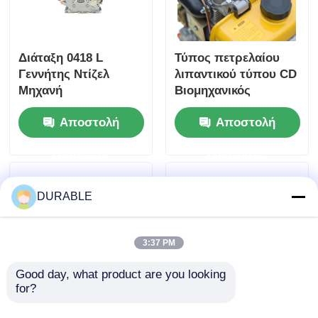
Διάταξη 0418 L
Τύπος πετρελαίου
Γεννήτης Ντίζελ
λιπαντικού τύπου CD
Μηχανή
Βιομηχανικός
Ενσωματώνοντας
κινητήρας ντίζελ
Αποστολή
Αποστολή
Τυφή × Στροφή 86 ×
Τύπος κινητήρα
72 mm και Συνολική
τετραχρονικού τύπου
ερώτησης
ερώτησης
διάσταση 420 × 440 ×
Σχεδιασμένος για
495 mm Σχεδιασμένο
μέγιστη αντοχή και
για απόδοση
απόδοση
DURABLE
3:37 PM
Good day, what product are you looking 
for?
12V 3A Γεννήτης
Διάταξη 0,418 λίτρων