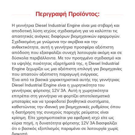
Περιγραφή Προϊόντος:
Η γεννήτρια Diesel Industrial Engine είναι μια στιβαρή και
αποδοτική λύση ισχύος σχεδιασμένη για να καλύπτει τις
απαιτητικές ανάγκες διαφόρων βιομηχανικών εφαρμογών.
Σχεδιασμένη με γνώμονα την ακρίβεια και την
ανθεκτικότητα, αυτή η γεννήτρια προσφέρει αξιόπιστη
απόδοση που εξασφαλίζει συνεχή λειτουργία ακόμη και σε
δύσκολα περιβάλλοντα. Με τον προηγμένο σχεδιασμό και
τα υψηλής ποιότητας εξαρτήματά της, η Diesel Industrial
Engine ξεχωρίζει ως μια αξιόπιστη επιλογή για βιομηχανίες
που απαιτούν αξιόπιστη παραγωγή ενέργειας.
Ένα από τα βασικά χαρακτηριστικά αυτής της γεννήτριας
Diesel Industrial Engine είναι η χωρητικότητα του
γεννήτριας φόρτισης 12V 3A. Αυτή η χωρητικότητα
Αρχική Σελίδα
επιτρέπει στη γεννήτρια να φορτίζει αποτελεσματικά
μπαταρίες και να τροφοδοτεί βοηθητικά συστήματα,
καθιστώντας την ιδανική για βιομηχανικές ρυθμίσεις όπου
η διατήρηση της συνεχούς παροχής ρεύματος είναι
Προϊόντα
κρίσιμη. Είτε χρησιμοποιείται για εφεδρική ισχύ είτε ως
κύρια πηγή, η δυνατότητα φόρτισης 12V 3A διασφαλίζει
ότι ο βασικός εξοπλισμός παραμένει σε λειτουργία χωρίς
Βίντεο
διακοπή.