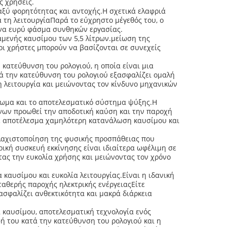
ς χρήσεις.
ταξύ φορητότητας και αντοχής.Η σχετικά ελαφριά
 τη λειτουργίαΠαρά το εύχρηστο μέγεθός του, ο
 ένα ευρύ φάσμα συνθηκών εργασίας.
αμενής καυσίμου των 5,5 λίτρων.μείωση της
ι χρήστες μπορούν να βασίζονται σε συνεχείς
κατεύθυνση του ρολογιού, η οποία είναι μια
ά την κατεύθυνση του ρολογιού εξασφαλίζει ομαλή
 λειτουργία και μειώνοντας τον κίνδυνο μηχανικών
πωμα και το αποτελεσματικό σύστημα ψύξης.Η
νων προωθεί την αποδοτική καύση και την παροχή
με αποτέλεσμα χαμηλότερη κατανάλωση καυσίμου και
λαχιστοποίηση της φυσικής προσπάθειας που
ρική συσκευή εκκίνησης είναι ιδιαίτερα ωφέλιμη σε
τας την ευκολία χρήσης και μειώνοντας τον χρόνο
 καυσίμου και ευκολία λειτουργίας.Είναι η ιδανική
ταθερής παροχής ηλεκτρικής ενέργειαςΕίτε
ασφαλίζει ανθεκτικότητα και μακρά διάρκεια
 καυσίμου, αποτελεσματική τεχνολογία ενός
ή του κατά την κατεύθυνση του ρολογιού και η