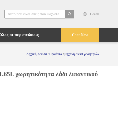
Greek
search
Όλες οι περιπτώσεις
Chat Now
Αρχική Σελίδα
/
Προϊόντα
/
μηχανή diesel γεννητριών
1.65L χωρητικότητα λάδι λιπαντικού