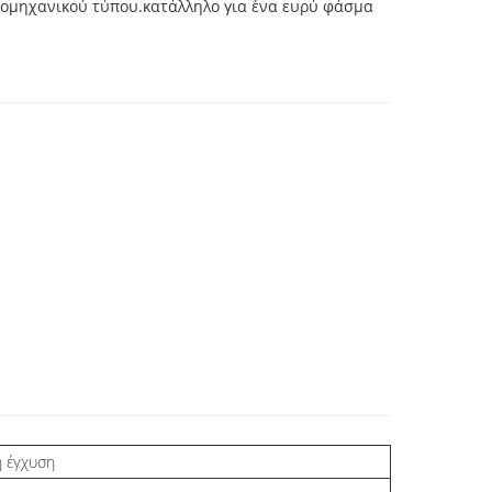
βιομηχανικού τύπου.κατάλληλο για ένα ευρύ φάσμα
η έγχυση