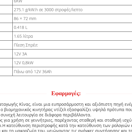
6KW
275.1 g/kW.h σε 3000 στροφές/λεπτο
86 × 72 mm
0.418 L
1.65 λίτρα
Πίεση Σπρέιτ
12V 3A
12V 0,8kW
Πάνω από 12V 36Ah
Εφαρμογές:
ταγωγής Κίνας, είναι μια ευπροσάρμοστη και αξιόπιστη πηγή ενέρ
 βιομηχανικός κινητήρας ντίζελ εξασφαλίζει υψηλά πρότυπα ποιό
 συνεχή λειτουργία σε διάφορα περιβάλλοντα.
ός για χρήση σε γεννήτριες, παρέχοντας σταθερή και σταθερή ισχύ
υ.Η κατεύθυνση περιστροφής κατά την κατεύθυνση των ρολογιών κ
 και τη μακροζωία του, μειώνοντας τις ανάγκες συντήρησης και τ