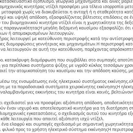
, κατασκευαστικό εξοπλισμό, γεωργικά μηχανήματα και άλλες βαριέ
ομηχανικός κινητήρας ντίζελ προσφέρει μια τέλεια ισορροπία με
ι μεταφορά χωρίς να διακυβεύεται η αντοχή ή η σταθερότητα κατά
ισχύ και υψηλή απόδοση, εξασφαλίζοντας βέλτιστες επιδόσεις σε
 του βιομηχανικού κινητήρα ντίζελ είναι η χωρητικότητα της δεξ
ς παραγωγικότηταςΗ μεγάλη δεξαμενή καυσίμου εξασφαλίζει ότι ο
ρδιων ή απομακρυσμένων λειτουργιών.
ήρας λειτουργεί με κατεύθυνση περιστροφής κατά την αντίστροφη 
ρες διαμορφώσεις γεννήτριας και μηχανημάτων.Η περιστροφή κατ
να λειτουργούν σε αυτή την κατεύθυνση, παρέχοντας απρόσκοπτη
νδρο, κατακόρυφη διαμόρφωση που συμβάλλει στο συμπαγές αποτύ
κη για περίπλοκα συστήματα ψύξης με υγρόΟ κύκλος τεσσάρων χρο
ποιεί την ατομικοποίηση του καυσίμου και την απόδοση καύσης, 
α μέσω της ενσωμάτωσης ενός ηλεκτρικού συστήματος εκκίνησης.ε
ιση με τα παραδοσιακά συστήματα χειροκίνητης εκκίνησηςΗ ηλεκτ
ναλαμβανόμενες εκκινήσεις του κινητήρα είναι κοινές, βελτιώνον
ει σχεδιαστεί για να προσφέρει αξιόπιστη απόδοση, αποδοτικότητα
ούν έναν ισχυρό και αποτελεσματικό κινητήρα για τη διατήρηση σ
βιομηχανικές εγκαταστάσεις, ο σχεδιασμός αυτού του κινητήρα εξ
κάθε λειτουργία που απαιτεί αξιόπιστη ισχύ ντίζελ.
ει ένα ελαφρύ και συμπαγές σχεδιασμό με σημαντική χωρητικότητα
ι φιλικό προς το χρήστη ηλεκτρικό σύστημα εκκίνησηςΗ περιστροφ