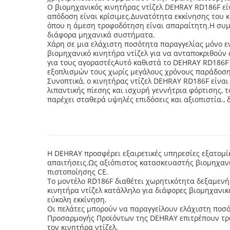
Ο βιομηχανικός κινητήρας ντίζελ DEHRAY RD186F είν
απόδοση είναι κρίσιμες.Δυνατότητα εκκίνησης του 
όπου η άμεση τροφοδότηση είναι απαραίτητη.Η συμ
διάφορα μηχανικά συστήματα.
Χάρη σε μια ελάχιστη ποσότητα παραγγελίας μόνο ε
βιομηχανικό κινητήρα ντίζελ για να ανταποκριθούν 
για τους αγοραστέςΑυτό καθιστά το DEHRAY RD186F μ
εξοπλισμών τους χωρίς μεγάλους χρόνους παράδοση
Συνοπτικά, ο κινητήρας ντίζελ DEHRAY RD186F είνα
λιπαντικής πίεσης και ισχυρή γεννήτρια φόρτισης, 
παρέχει σταθερά υψηλές επιδόσεις και αξιοπιστία.,
Η DEHRAY προσφέρει εξαιρετικές υπηρεσίες εξατομίκ
απαιτήσεις.Ως αξιόπιστος κατασκευαστής βιομηχαν
πιστοποίησης CE.
Το μοντέλο RD186F διαθέτει χωρητικότητα δεξαμενής
κινητήρα ντίζελ κατάλληλο για διάφορες βιομηχανικ
εύκολη εκκίνηση.
Οι πελάτες μπορούν να παραγγείλουν ελάχιστη ποσό
Προσαρμογής Προϊόντων της DEHRAY επιτρέπουν τρο
τον κινητήρα ντίζελ.