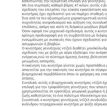
καθιστώντας την εξαιρετική επιλογή για γεννήτριες
Με ένα συμπαγές καθαρό βάρος 47 κιλών, αυτός ο βι
σχεδίαση του επιτρέπει την εύκολη εγκατάσταση κα
κινητήρας έχει σχεδιαστεί για να παρέχει σταθερή 
Ένα από τα πιο αξιοσημείωτα χαρακτηριστικά αυτού
συχνότητας ανεφοδιασμού και αύξηση της συνολική
επιδόσεις, ακόμη και κατά τη διάρκεια μεγάλων βά
Όσον αφορά τον μηχανικό σχεδιασμό, αυτός ο κινητ
κρίσιμη προδιαγραφή για τη συμβατότητα με διάφο
ενσωμάτωση με συσκευές που έχουν σχεδιαστεί για 
ασυμφωνιών ή βλαβών.
Ο κινητήρας γεννήτριας ντίζελ διαθέτει μονόκύλι
σχεδίαση του με ψύξη με αέρα εξαλείφει την ανάγ
ενέργειας,ενώ το σύστημα άμεσης ένεσης βελτιστο
μειωμένες εκπομπές.
Η εκκίνηση του κινητήρα γίνεται χωρίς προσπάθει
απαιτείται για την εκκίνηση του κινητήρα σε σύγκρ
βιομηχανικά περιβάλλοντα όπου οι γρήγορες και επα
στάσης.
Συνολικά, αυτός ο βιομηχανικός κινητήρας ντίζελ έχ
επιλογή για την τροφοδότηση γεννήτριες που απαιτ
χρησιμοποιείται σε εργοτάξια, γεωργικά χωράφια ή 
ζωής.καθιστώντας το ένα πολύτιμο πλεονέκτημα για 
Συνοπτικά, ο κινητήρας γεννήτριας ντίζελ συνδυάζ
κυλίνδρου τετραχρονικού κινητήρα με ψύξη αέρα,κα