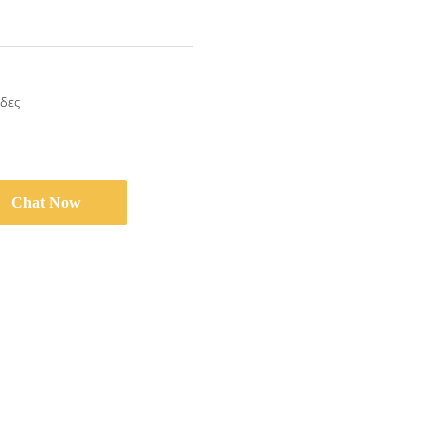
δες
Chat Now