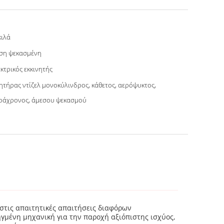
κιλά
ση ψεκασμένη
κτρικός εκκινητής
ητήρας ντίζελ μονοκύλινδρος, κάθετος, αερόψυκτος,
ράχρονος, άμεσου ψεκασμού
 στις απαιτητικές απαιτήσεις διαφόρων
γμένη μηχανική για την παροχή αξιόπιστης ισχύος,