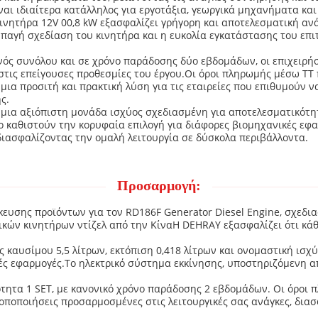
αι ιδιαίτερα κατάλληλος για εργοτάξια, γεωργικά μηχανήματα και
κινητήρα 12V 00,8 kW εξασφαλίζει γρήγορη και αποτελεσματική αν
παγή σχεδίαση του κινητήρα και η ευκολία εγκατάστασης του επ
νός συνόλου και σε χρόνο παράδοσης δύο εβδομάδων, οι επιχειρ
στις επείγουσες προθεσμίες του έργου.Οι όροι πληρωμής μέσω TT
ια προσιτή και πρακτική λύση για τις εταιρείες που επιθυμούν ν
ς.
ι μια αξιόπιστη μονάδα ισχύος σχεδιασμένη για αποτελεσματικότ
το καθιστούν την κορυφαία επιλογή για διάφορες βιομηχανικές εφ
 διασφαλίζοντας την ομαλή λειτουργία σε δύσκολα περιβάλλοντα.
Προσαρμογή:
ευσης προϊόντων για τον RD186F Generator Diesel Engine, σχεδιασ
ικών κινητήρων ντίζελ από την ΚίναΗ DEHRAY εξασφαλίζει ότι κ
 καυσίμου 5,5 λίτρων, εκτόπιση 0,418 λίτρων και ονομαστική ισχ
ές εφαρμογές.Το ηλεκτρικό σύστημα εκκίνησης, υποστηριζόμενη απ
τητα 1 SET, με κανονικό χρόνο παράδοσης 2 εβδομάδων. Οι όροι π
ποποιήσεις προσαρμοσμένες στις λειτουργικές σας ανάγκες, διασ