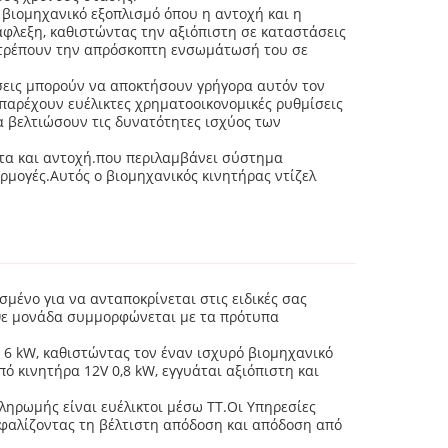
 βιομηχανικό εξοπλισμό όπου η αντοχή και η
άφλεξη, καθιστώντας την αξιόπιστη σε καταστάσεις
ιτρέπουν την απρόσκοπτη ενσωμάτωσή του σε
ήσεις μπορούν να αποκτήσουν γρήγορα αυτόν τον
 παρέχουν ευέλικτες χρηματοοικονομικές ρυθμίσεις
α βελτιώσουν τις δυνατότητες ισχύος των
ητα και αντοχή.που περιλαμβάνει σύστημα
αρμογές.Αυτός ο βιομηχανικός κινητήρας ντίζελ
μένο για να ανταποκρίνεται στις ειδικές σας
άθε μονάδα συμμορφώνεται με τα πρότυπα
ύ 6 kW, καθιστώντας τον έναν ισχυρό βιομηχανικό
ό κινητήρα 12V 0,8 kW, εγγυάται αξιόπιστη και
ληρωμής είναι ευέλικτοι μέσω TT.Οι Υπηρεσίες
φαλίζοντας τη βέλτιστη απόδοση και απόδοση από