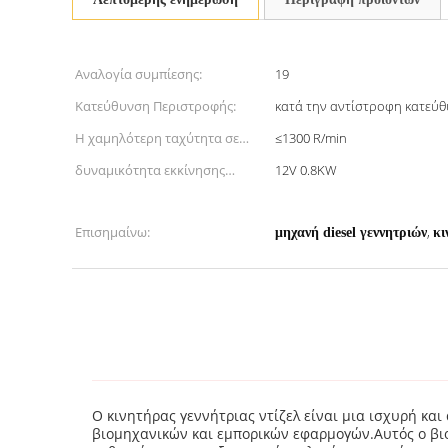
Αναλογία συμπίεσης:
19
Κατεύθυνση Περιστροφής:
κατά την αντίστροφη κατεύ
Η χαμηλότερη ταχύτητα σε
≤1300 R/min
μηδενικό φορτίο:
δυναμικότητα εκκίνησης
12V 0.8KW
κινητήρα:
Επισημαίνω:
,
μηχανή diesel γεννητριών
κι
Ο κινητήρας γεννήτριας ντίζελ είναι μια ισχυρή κα
βιομηχανικών και εμπορικών εφαρμογών.Αυτός ο βιο