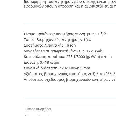
διαμόρφωση του κινητήρα ντίζελ άμεσης ένεσης τον
εφαρμογών όπου η απόδοση και η αξιοπιστία είναι 
Όνομα προϊόντος: κινητήρας γεννήτριας ντίζελ
Τύπος: Βιομηχανικός κινητήρας ντίζελ
Συστήματα λιπαντικής: Πίεση
Δυνατότητα συσσωρευτή: άνω των 12V 36Ah
Κατανάλωση καυσίμου: 275,1/3000 (g/kW.h) /r/min
Διάταξη: 0,418 λίτρα
Συνολική διάσταση: 420×440×495 mm
Αξιόπιστος βιομηχανικός κινητήρας ντίζελ κατάλληλ
Αποδοτικός σχεδιασμός βιομηχανικών κινητήρων ντίζ
Τύπος κινητήρα