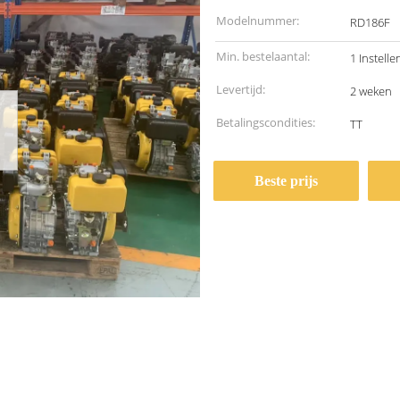
Modelnummer:
RD186F
Min. bestelaantal:
1 Instelle
Levertijd:
2 weken
Betalingscondities:
TT
Beste prijs