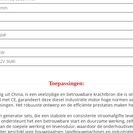
2 mm
pat
8kW
12V 36Ah
Toepassingen:
g uit China, is een veelzijdige en betrouwbare krachtbron die is
d met CE, garandeert deze diesel industriële motor hoge normen van
singen. Het robuuste ontwerp en de efficiënte prestaties maken het
 in generator sets, die een stabiele en consistente stroomafgifte l
 ondersteunt het een betrouwbare start en duurzame werking, zelfs
aan de soepele werking en levensduur, waardoor de onderhoudsver
onder geschikt voor bouwplaatsen, landbouwmachines en industrië