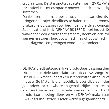
cruciaal zijn. De startmotorcapaciteit van 12V 0,8kW 
essentieel is. Het compacte ontwerp en de eenvoudi
systemen.
Dankzij een minimale bestelhoeveelheid van slechts 
dringende projectdeadlines te halen. Betalingsvoorw
praktische oplossing voor bedrijven die de stroomca
Samenvattend is de DEHRAY RD186F Diesel Industriël
waaronder een drukgespat smeersysteem en een robuu
van generatoren, landbouwmachines of bouwmachines,
in uitdagende omgevingen wordt gegarandeerd.
DEHRAY biedt uitzonderlijke productaanpassingsdien
Diesel Industriële Motorfabrikant uit CHINA, zorgt D
Het RD186F-model heeft een brandstoftankinhoud van
Industriële Motor is die geschikt is voor diverse ind
garandeert betrouwbare en gemakkelijke startprestat
Klanten kunnen een minimale hoeveelheid van 1 SET b
productaanpassingsdiensten van DEHRAY maken aanpas
uw Diesel Industriële Motor worden gegarandeerd.