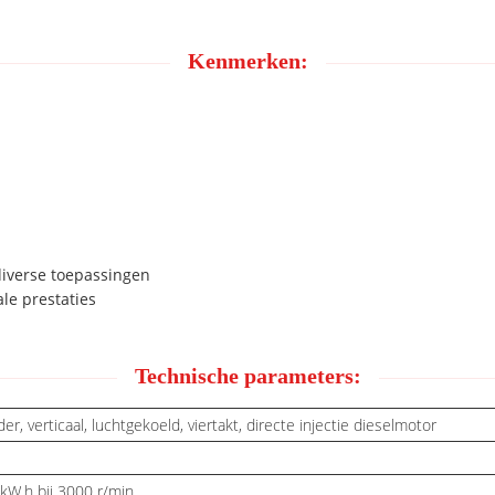
Kenmerken:
diverse toepassingen
le prestaties
Technische parameters:
der, verticaal, luchtgekoeld, viertakt, directe injectie dieselmotor
kW.h bij 3000 r/min