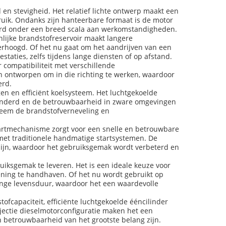
en stevigheid. Het relatief lichte ontwerp maakt een
bruik. Ondanks zijn hanteerbare formaat is de motor
eerd onder een breed scala aan werkomstandigheden.
nlijke brandstofreservoir maakt langere
erhoogd. Of het nu gaat om het aandrijven van een
taties, zelfs tijdens lange diensten of op afstand.
 compatibiliteit met verschillende
jn ontworpen om in die richting te werken, waardoor
erd.
gen en efficiënt koelsysteem. Het luchtgekoelde
inderd en de betrouwbaarheid in zware omgevingen
ysteem de brandstofverneveling en
tartmechanisme zorgt voor een snelle en betrouwbare
 met traditionele handmatige startsystemen. De
 zijn, waardoor het gebruiksgemak wordt verbeterd en
uiksgemak te leveren. Het is een ideale keuze voor
iening te handhaven. Of het nu wordt gebruikt op
lange levensduur, waardoor het een waardevolle
capaciteit, efficiënte luchtgekoelde ééncilinder
injectie dieselmotorconfiguratie maken het een
n betrouwbaarheid van het grootste belang zijn.