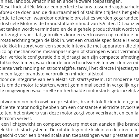
achines, landbouwmachines en andere zware toepassingen.
iesel Industriële Motor een perfecte balans tussen draagbaarheid 
afbreuk te doen aan de duurzaamheid of stabiliteit tijdens het ge
iëntie te leveren, waardoor optimale prestaties worden gegarand
striële Motor is de brandstoftankinhoud van 5,5 liter. Dit aanzie
et tanken wordt verminderd en de algehele productiviteit wordt v
nk zorgt ervoor dat gebruikers kunnen vertrouwen op continue pres
tierichting tegen de klok in, wat een cruciale specificatie is voor
 de klok in zorgt voor een soepele integratie met apparaten die zi
sico op mechanische misaanpassingen of storingen wordt vermind
er, verticale configuratie die bijdraagt aan zijn compacte afmetin
istofkoelsystemen, waardoor de onderhoudsvereisten worden verm
iciënte verbranding en stroomafgifte, terwijl het directe injecties
 in een lager brandstofverbruik en minder uitstoot.
door de integratie van een elektrisch startsysteem. Dit moderne s
g is om de motor te starten, wordt geminimaliseerd in vergelijking
riële omgevingen waar snelle en herhaalde motorstarts gebruikelijk
ontworpen om betrouwbare prestaties, brandstofefficiëntie en gebr
fficiënte motor nodig hebben om een constante elektriciteitsvoorz
liteiten, het ontwerp van deze motor zorgt voor veerkracht en een 
lstroom vereist.
n lichtgewicht en compact ontwerp met een aanzienlijke brandstof
lektrisch startsysteem. De rotatie tegen de klok in en de directe 
, geschikt voor een breed scala aan toepassingen waar prestaties e