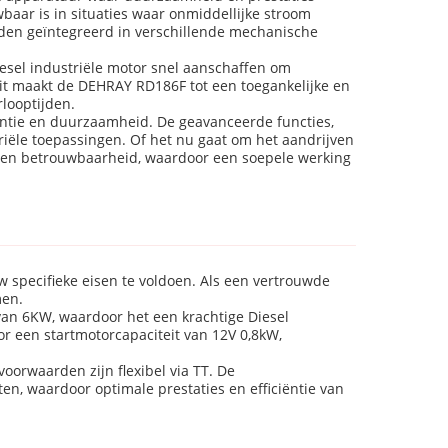
wbaar is in situaties waar onmiddellijke stroom
rden geïntegreerd in verschillende mechanische
esel industriële motor snel aanschaffen om
Dit maakt de DEHRAY RD186F tot een toegankelijke en
looptijden.
ëntie en duurzaamheid. De geavanceerde functies,
ële toepassingen. Of het nu gaat om het aandrijven
s en betrouwbaarheid, waardoor een soepele werking
specifieke eisen te voldoen. Als een vertrouwde
men.
an 6KW, waardoor het een krachtige Diesel
oor een startmotorcapaciteit van 12V 0,8kW,
orwaarden zijn flexibel via TT. De
, waardoor optimale prestaties en efficiëntie van