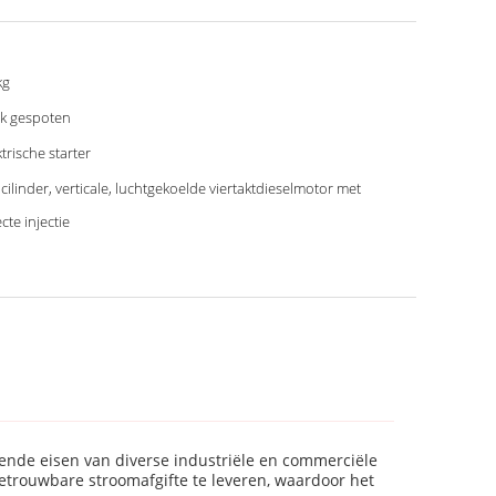
kg
k gespoten
ktrische starter
cilinder, verticale, luchtgekoelde viertaktdieselmotor met
cte injectie
sende eisen van diverse industriële en commerciële
trouwbare stroomafgifte te leveren, waardoor het