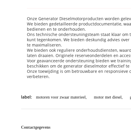
Onze Generator Dieselmotorproducten worden geleve
We bieden gedetailleerde productdocumentatie, waar
bedienen en te onderhouden.
Ons technische ondersteuningsteam staat klaar om t
kunt tegenkomen. We bieden deskundig advies over mo
te maximaliseren.
We bieden ook reguliere onderhoudsdiensten, waaro
laten draaien. Originele reserveonderdelen en acces
Voor geavanceerde ondersteuning bieden we trainin
beschikken om de generator dieselmotor effectief t
Onze toewijding is om betrouwbare en responsieve on
verbeteren.
label:
motoren voor zwaar materieel
,
motor met diesel
,
Contactgegevens