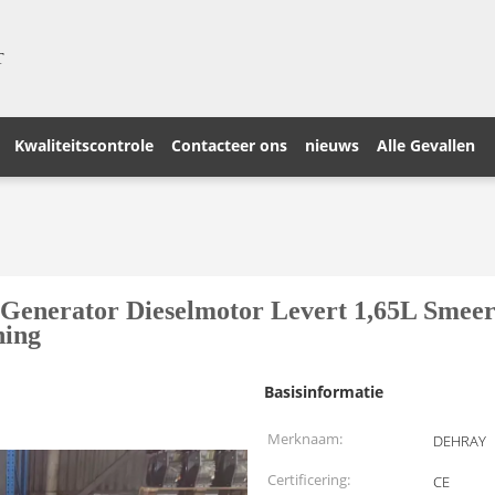
T
Kwaliteitscontrole
Contacteer ons
nieuws
Alle Gevallen
Generator Dieselmotor Levert 1,65L Smeer
ning
Basisinformatie
Merknaam:
DEHRAY
Certificering:
CE