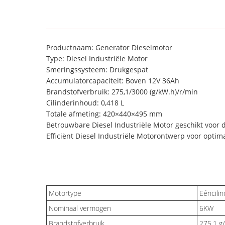
Productnaam: Generator Dieselmotor
Type: Diesel Industriële Motor
Smeringssysteem: Drukgespat
Accumulatorcapaciteit: Boven 12V 36Ah
Brandstofverbruik: 275,1/3000 (g/kW.h)/r/min
Cilinderinhoud: 0,418 L
Totale afmeting: 420×440×495 mm
Betrouwbare Diesel Industriële Motor geschikt voor 
Efficiënt Diesel Industriële Motorontwerp voor optima
Motortype
Eéncilin
Nominaal vermogen
6KW
Brandstofverbruik
275,1 g/