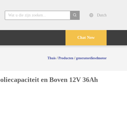
Dutch
search
Chat Now
Thuis
/
Producten
/
generatordieselmotor
oliecapaciteit en Boven 12V 36Ah