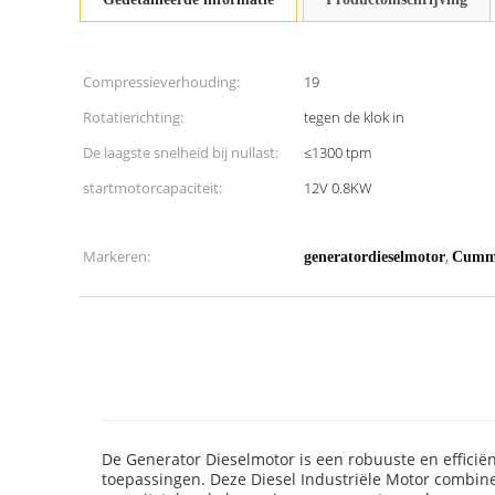
Compressieverhouding:
19
Rotatierichting:
tegen de klok in
De laagste snelheid bij nullast:
≤1300 tpm
startmotorcapaciteit:
12V 0.8KW
Markeren:
,
generatordieselmotor
Cummi
De Generator Dieselmotor is een robuuste en efficië
toepassingen. Deze Diesel Industriële Motor combin