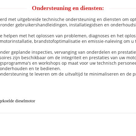
Ondersteuning en diensten:
rd met uitgebreide technische ondersteuning en diensten om opt
onder gebruikershandleidingen, installatiegidsen en onderhoudsin
e helpen met het oplossen van problemen, diagnoses en het oplos
torinstallatie, brandstofoptimalisatie en emissie-naleving om u t
nder geplande inspecties, vervanging van onderdelen en prestati
soires zijn beschikbaar om de integriteit en prestaties van uw mot
gsprogramma's en workshops op maat voor uw technisch personeel
e onderhouden en te bedienen.
dersteuning te leveren om de uitvaltijd te minimaliseren en de pr
gekoelde dieselmotor