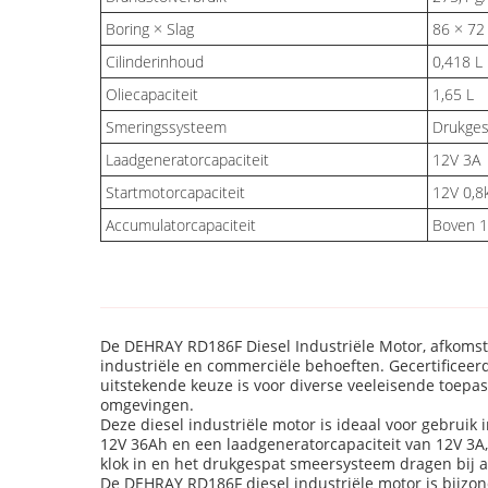
Boring × Slag
86 × 7
Cilinderinhoud
0,418 L
Oliecapaciteit
1,65 L
Smeringssysteem
Drukges
Laadgeneratorcapaciteit
12V 3A
Startmotorcapaciteit
12V 0,
Accumulatorcapaciteit
Boven 
De DEHRAY RD186F Diesel Industriële Motor, afkomsti
industriële en commerciële behoeften. Gecertificeer
uitstekende keuze is voor diverse veeleisende toepas
omgevingen.
Deze diesel industriële motor is ideaal voor gebruik
12V 36Ah en een laadgeneratorcapaciteit van 12V 3A,
klok in en het drukgespat smeersysteem dragen bij 
De DEHRAY RD186F diesel industriële motor is bijz