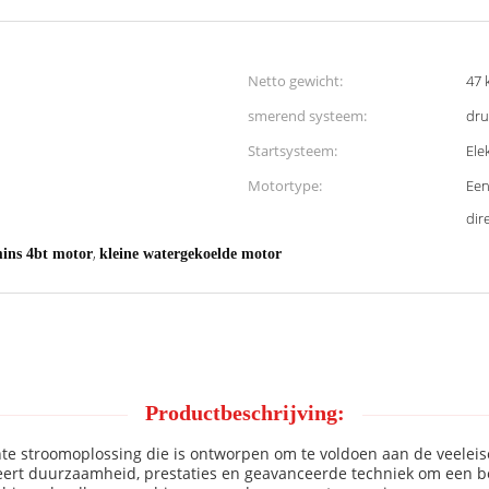
Netto gewicht:
47 
smerend systeem:
dru
Startsysteem:
Ele
Motortype:
Een
dire
,
ns 4bt motor
kleine watergekoelde motor
Productbeschrijving:
nte stroomoplossing die is ontworpen om te voldoen aan de veelei
eert duurzaamheid, prestaties en geavanceerde techniek om een be