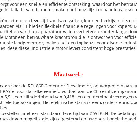
zorgt voor een snelle en efficiënte ontsteking, waardoor het betrou
ge installatie van de motor maken het mogelijk om naadloos te wo
één set en een levertijd van twee weken, kunnen bedrijven deze di
aarden via TT bieden flexibele financiële regelingen voor kopers. 
paciteiten van hun apparatuur willen verbeteren zonder lange door
e Motor een betrouwbare krachtbron die is ontworpen voor effici
ste laadgenerator, maken het een topkeuze voor diverse industri
 deze diesel industriële motor levert consistent hoge prestatie
Maatwerk:
sten voor de RD186F Generator Dieselmotor, ontworpen om aan uw 
EHRAY ervoor dat elke eenheid voldoet aan de CE-certificeringsnor
 5,5L, een cilinderinhoud van 0,418L en een nominaal vermogen v
ustriële toepassingen. Het elektrische startsysteem, ondersteund d
ies.
estellen, met een standaard levertijd van 2 WEKEN. De betalingsvo
singen mogelijk die zijn afgestemd op uw operationele behoeften