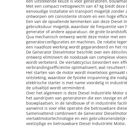
een uitstekende keuze is voor generatoren, bouwm
Met een compact nettogewicht van 47 kg biedt deze D
eenvoudige installatie en transport mogelijk zonder 
ontworpen om consistente stroom en een hoge effic
Een van de opvallende kenmerken van deze Diesel Indu
gebruiksduur mogelijk, waardoor de frequentie van h
generator of andere apparatuur, de grote brandstofta
Qua mechanisch ontwerp werkt deze motor met een rota
generatorconfiguraties en machines. De rotatie tegen
een naadloze werking wordt gegarandeerd en het ri
De Generator Dieselmotor beschikt over een ééncilind
ontwerp elimineert de noodzaak van complexe vloe
wordt verbeterd. De viertaktcyclus bevordert een eff
verbrandingsefficiëntie optimaliseert, wat resulteert
Het starten van de motor wordt moeiteloos gemaakt 
ontsteking, waardoor de fysieke inspanning die nodi
elektrische starter is met name voordelig in indust
de uitvaltijd wordt verminderd.
Over het algemeen is deze Diesel Industriële Motor 
het aandrijven van generatoren die een stevige en e
bouwplaatsen, in de landbouw of in industriële faci
aanwinst is voor elke operatie die betrouwbare diese
Samenvattend combineert de Generator Dieselmotor ee
viertaktmotortechnologie en een gebruiksvriendelijk e
veelzijdige en betrouwbare Diesel Industriële Motor