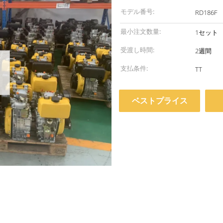
モデル番号:
RD186F
最小注文数量:
1セット
受渡し時間:
2週間
支払条件:
TT
ベストプライス