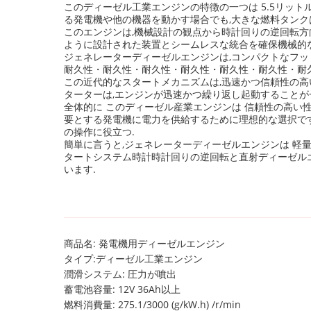
このディーゼル工業エンジンの特徴の一つは 5.5リット
る発電機や他の機器を動かす場合でも,大きな燃料タンク
このエンジンは,機械設計の観点から時計回りの逆回転方
ように設計された装置とシームレスな統合を確保機械的
ジェネレーターディーゼルエンジンは,コンパクトなフット
耐久性・耐久性・耐久性・耐久性・耐久性・耐久性・耐
この近代的なスタートメカニズムは,迅速かつ信頼性の高
ターターは,エンジンが迅速かつ繰り返し起動することが
全体的に このディーゼル産業エンジンは 信頼性の高い
要とする発電機に電力を供給するために理想的な選択で
の操作に役立つ.
簡単に言うと,ジェネレーターディーゼルエンジンは 軽
タートシステム時計時計回りの逆回転と直射ディーゼル
います.
商品名: 発電機用ディーゼルエンジン
タイプ:ディーゼル工業エンジン
潤滑システム: 圧力が噴出
蓄電池容量: 12V 36Ah以上
燃料消費量: 275.1/3000 (g/kW.h) /r/min