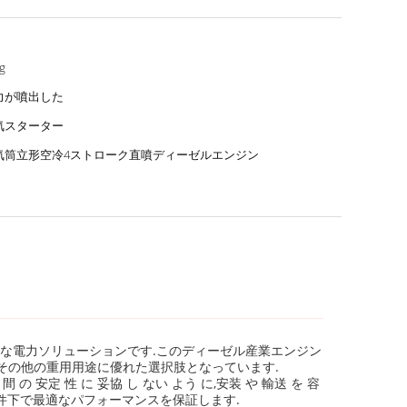
g
力が噴出した
気スターター
気筒立形空冷4ストローク直噴ディーゼルエンジン
な電力ソリューションです.このディーゼル産業エンジン
,その他の重用用途に優れた選択肢となっています.
 安定 性 に 妥協 し ない よう に,安装 や 輸送 を 容
件下で最適なパフォーマンスを保証します.