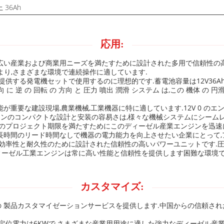
 36Ah
応用:
は,幅広い産業および商業用ニーズを満たすために設計された多用で信頼性の高
り,さまざまな環境で連続操作に適しています.
する発電機セットで使用するのに理想的です.蓄電池容量は12V36Ah以
逆 の 回転 の 方向 と 圧力 噴出 潤滑 システム は,この 機体 の 円滑
と性能が重要な建設現場,農業機械,工業機器に特に適しています.12V 0 
ジンのコンパクトな設計と安装の容易さは,様々な機械システムにシーム
急のプロジェクト期限を満たすためにこのディーゼル産業エンジンを迅速に
6Fを,長時間のリード時間なしで機器の電力能力を向上させたい企業にとっ
ンジンは 効率性と耐久性のために設計された信頼性の高いパワーユニットです
ディーゼル工業エンジンは常に高い性能と信頼性を提供します困難な環境
カスタマイズ:
ジンの 製品カスタマイゼーションサービスを提供します.中国からの信頼さ
.418L,定位電力は6KWで,さまざまな産業用用途に適した強力なディーゼル