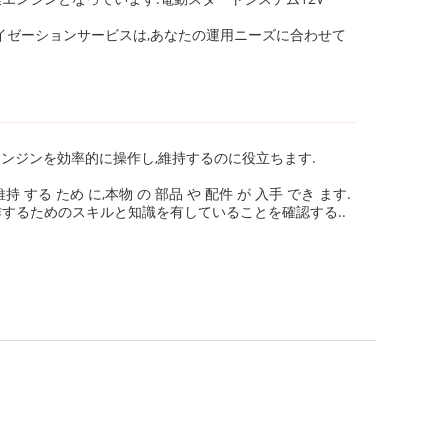
タマイゼーションサービスは,あなたの運用ニーズに合わせて
ンジンを効率的に操作し,維持するのに役立ちます.
る ため に,本物 の 部品 や 配件 が 入手 でき ます.
するためのスキルと知識を有していることを確認する..