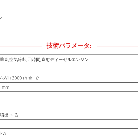
ン
技術パラメータ:
,垂直,空気冷却,四時間,直射ディーゼルエンジン
g/kW.h 3000 r/min で
2 mm
 噴出 する
8kW