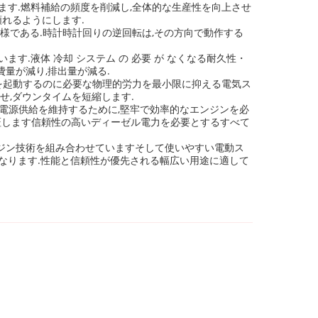
ます.燃料補給の頻度を削減し,全体的な生産性を向上させ
れるようにします.
様である.時計時計回りの逆回転は,その方向で動作する
.液体 冷却 システム の 必要 が なくなる耐久性・
量が減り,排出量が減る.
を起動するのに必要な物理的労力を最小限に抑える電気ス
せ,ダウンタイムを短縮します.
た電源供給を維持するために,堅牢で効率的なエンジンを必
証します信頼性の高いディーゼル電力を必要とするすべて
ンジン技術を組み合わせていますそして使いやすい電動ス
なります.性能と信頼性が優先される幅広い用途に適して