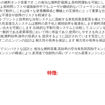
ルの燃料タンク容量です.この相当な燃料貯蔵庫は,長時間運転を可能にし
は,長時間シフトや遠隔操作中でも,ユーザが継続的なパフォーマンスに頼
向で動作し,これは様々な発電機構成と機械との互換性にとって重要な仕
な不適合や故障のリスクを軽減する.
プリントと効率的な冷却システムに貢献する単気筒垂直配置を備えています
久性直接注入システムは燃料の原子化と燃焼効率を最適化します燃料消費
い点火を可能にします.伝統的な手動引発システムと比較して,エンジン
一般的である産業環境において特に有益であり,使用のしやすさを向上さ
性能,燃料効率,操作の容易さを 提供するように設計されています安定し
すこのエンジンの設計は 耐久性や長寿を保証します 耐久性や長寿を保
量でコンパクトな設計と 相当な燃料容量,高効率の空冷単気筒四拍子エ
エンジンの構成により,多用途で信頼性の高いディーゼル産業エンジンに
特徴: