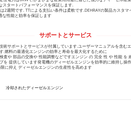
易なスタートパフォーマンスを保証します.
は2週間です. TTによる支払い条件は柔軟です.DEHRAYの製品カス
適な性能と効率を保証します
サポートとサービス
技術サポートとサービスが付属しています.ユーザーマニュアルを含むエ
す.燃料の最適化エンジンの効率と寿命を最大化するために
部品の交換や 性能調整などですエンジン の 完全 性 や 性能 を 維持 す
プを 提供しています発電機のディーゼルエンジンを効率的に維持し操作
小限に抑え ディーゼルエンジンの生産性を高めます
冷却されたディーゼルエンジン