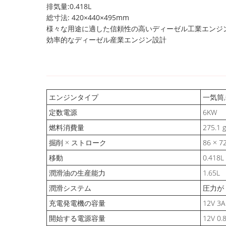
排気量:0.418L
総寸法: 420×440×495mm
様々な用途に適した信頼性の高いディーゼル工業エンジ
効率的なディーゼル産業エンジン設計
エンジンタイプ
一気筒
定数電源
6KW
燃料消費量
275.1 
掘削 × ストローク
86 × 7
移動
0.418L
潤滑油の生産能力
1.65L
潤滑システム
圧力が
充電発電機の容量
12V 3A
開始する電源容量
12V 0.