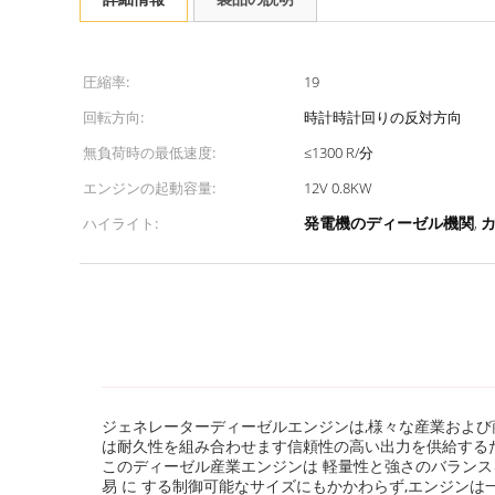
圧縮率:
19
回転方向:
時計時計回りの反対方向
無負荷時の最低速度:
≤1300 R/分
エンジンの起動容量:
12V 0.8KW
ハイライト:
,
発電機のディーゼル機関
カ
ジェネレーターディーゼルエンジンは,様々な産業および
は耐久性を組み合わせます信頼性の高い出力を供給するた
このディーゼル産業エンジンは 軽量性と強さのバランスを 完璧に
易 に する制御可能なサイズにもかかわらず,エンジン