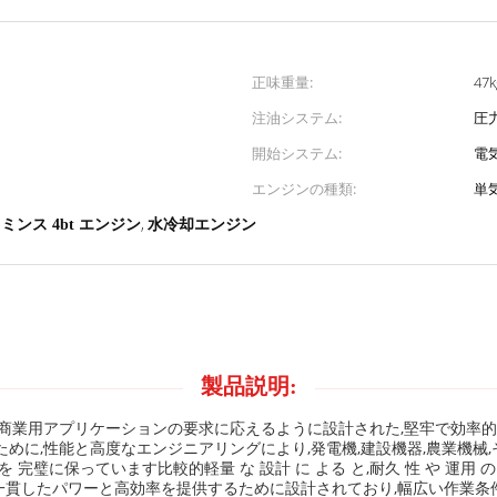
正味重量:
47k
注油システム:
圧
開始システム:
電
エンジンの種類:
単
,
ミンス 4bt エンジン
水冷却エンジン
製品説明:
商業用アプリケーションの要求に応えるように設計された,堅牢で効率的
めに,性能と高度なエンジニアリングにより,発電機,建設機器,農業機械
保っています比較的軽量 な 設計 に よる と,耐久 性 や 運用 の 間 の
は一貫したパワーと高効率を提供するために設計されており,幅広い作業条