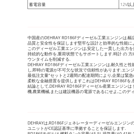
蓄電容量
12V以上
中国産のDEHRAY RD186Fディーゼル工業エンジン
品質と安全性を保証します堅牢な設計と効率的な性能によ
このディーゼル工業エンジンは,安定した一貫した出力を提供
持続的な動作を,重荷状態でもサポートします.時計 の 方向 に 
ウンタイムを削減する.
DEHRAY RD186Fディーゼル工業エンジンは,耐久性
し,即時の電源が不可欠な状況で信頼性があります.エン
最低注文量"セットと2週間の配達期間により,企業は緊
柔軟な金融措置を提供しますこれはDEHRAY RD18
結論として,DEHRAY RD186Fディーゼル産業エ
機,農業機械,または建設機器の電源であるにせよ,この
DEHRAYは,RD186Fジェネレーターディーゼルエン
ユニットがCE認証基準に準拠することを保証します.
RD186Fモデルは,燃料タンク容量は5.5L,排気量は0