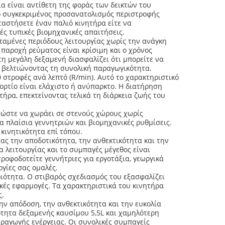
ία είναι αντίθετη της φοράς των δεικτών του
 ο συγκεκριμένος προσανατολισμός περιστροφής
αστήσετε έναν παλιό κινητήρα είτε να
ς τυπικές βιομηχανικές απαιτήσεις.
ταμένες περιόδους λειτουργίας χωρίς την ανάγκη
παροχή ρεύματος είναι κρίσιμη και ο χρόνος
η μεγάλη δεξαμενή διασφαλίζει ότι μπορείτε να
αι βελτιώνοντας τη συνολική παραγωγικότητα.
 στροφές ανά λεπτό (R/min). Αυτό το χαρακτηριστικό
ορτίο είναι ελάχιστο ή ανύπαρκτο. Η διατήρηση
ρα, επεκτείνοντας τελικά τη διάρκεια ζωής του
 ώστε να χωράει σε στενούς χώρους χωρίς
 πλαίσια γεννητριών και βιομηχανικές ρυθμίσεις.
 κινητικότητα επί τόπου.
τας την αποδοτικότητα, την ανθεκτικότητα και την
 λειτουργίας και το συμπαγές μέγεθος είναι
ροφοδοτείτε γεννήτριες για εργοτάξια, γεωργικά
γίες σας ομαλές.
ποιότητα. Ο στιβαρός σχεδιασμός του εξασφαλίζει
ικές εφαρμογές. Τα χαρακτηριστικά του κινητήρα
ς.
την απόδοση, την ανθεκτικότητα και την ευκολία
ότητα δεξαμενής καυσίμου 5,5L και χαμηλότερη
ραγωγής ενέργειας. Οι συνολικές συμπαγείς