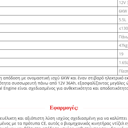
12V 
6KW
5.5L
≤130
Πάνω
47kg
19
1.65
Πίεσ
τη απόδοση με ονομαστική ισχύ 6KW και έναν στιβαρό ηλεκτρικό εκκ
ότητα συσσωρευτή πάνω από 12V 36Ah, εξασφαλίζοντας μεγάλες ώρ
al Engine είναι σχεδιασμένος για ανθεκτικότητα και αποδοτικότητα
Εφαρμογές:
α ευέλικτη και αξιόπιστη λύση ισχύος σχεδιασμένη για να καλύπτ
ένος με τα πρότυπα CE, αυτός ο βιομηχανικός κινητήρας ντίζελ ε