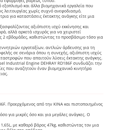
για εφαρμογές βαρέως τύπου.
ό εξοπλισμό και άλλα βιομηχανικά εργαλεία που
υς λειτουργίας χωρίς συχνό ανεφοδιασμό,
τρια για καταστάσεις έκτακτης ανάγκης είτε μια
ξασφαλίζοντας αξιόπιστη ισχύ εκκίνησης και
ά, αλλά αρκετά ισχυρός για να χειριστεί
ις 2 εβδομάδες, καθιστώντας το προσβάσιμο τόσο για
γεννητριών εργοταξίων, αντλιών άρδευσης για τη
ωφελής σε σενάρια όπου η συνεχής, αξιόπιστη ισχύς
καταστροφών που απαιτούν λύσεις έκτακτης ανάγκης.
esel Industrial Engine DEHRAY RD186F συνδυάζει την
τίες που αναζητούν έναν βιομηχανικό κινητήρα
ιας.
6F. Προερχόμενος από την ΚΙΝΑ και πιστοποιημένος
σο για μικρές όσο και για μεγάλες ανάγκες. Ο
1,65L, με καθαρό βάρος 47kg, καθιστώντας τον μια