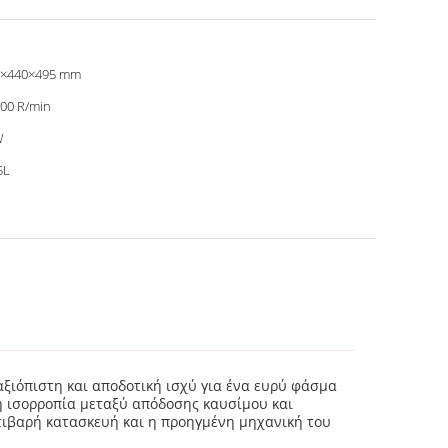
0×440×495 mm
00 R/min
W
5L
αξιόπιστη και αποδοτική ισχύ για ένα ευρύ φάσμα
ή ισορροπία μεταξύ απόδοσης καυσίμου και
τιβαρή κατασκευή και η προηγμένη μηχανική του