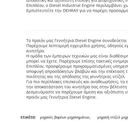
αποδοτική και αξιόπιστη επιλογή για βιομηχανικές 
Επιπλέον, ο Diesel Industrial Engine περιλαμβάνει
Εμπιστευτείτε την DEHRAY για να παρέχει προσαρμοσ
Το προϊόν μας Γεννήτρια Diesel Engine συνοδεύεται
Παρέχουμε λεπτομερή εγχειρίδια χρήσης, οδηγούς ε
κινητήρα.
Η ομάδα των έμπειρων τεχνικών μας είναι διαθέσιμ
μπορεί να έχετε. Παρέχουμε επίσης τακτικές ενημερ
Επιπλέον, προσφέρουμε προγραμματισμένες υπηρεσ
αποφυγή απροσδόκητων βλαβών και την επέκταση της
ποιότητας και της απόδοσης της γεννήτριας ντίζελ.
Για πιο περίπλοκες επισκευές και αναθεωρήσεις, τα
την αποκατάσταση του κινητήρα σας στην βέλτιστη
Δεσμευόμαστε να παρέχουμε άμεση και αξιόπιστη υπ
προϊόν μας Γεννήτρια Diesel Engine.
ετικέτα:
μηχανές βαρέων μηχανημάτων
,
μηχανή ντίζελ μη