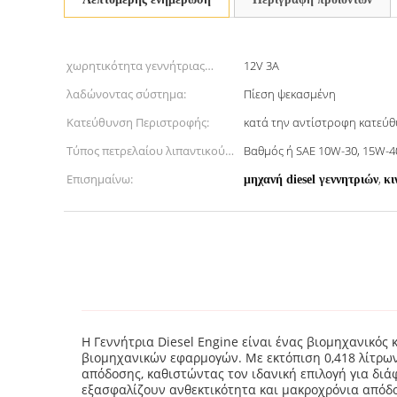
χωρητικότητα γεννήτριας
12V 3A
φόρτισης:
λαδώνοντας σύστημα:
Πίεση ψεκασμένη
Κατεύθυνση Περιστροφής:
κατά την αντίστροφη κατεύ
Τύπος πετρελαίου λιπαντικού
Βαθμός ή SAE 10W-30, 15W-4
ελαίου:
Επισημαίνω:
,
μηχανή diesel γεννητριών
κι
Η Γεννήτρια Diesel Engine είναι ένας βιομηχανικός
βιομηχανικών εφαρμογών. Με εκτόπιση 0,418 λίτρων
απόδοσης, καθιστώντας τον ιδανική επιλογή για δι
εξασφαλίζουν ανθεκτικότητα και μακροχρόνια απόδο