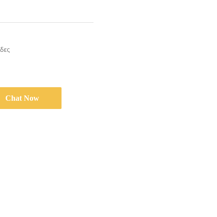
δες
Chat Now