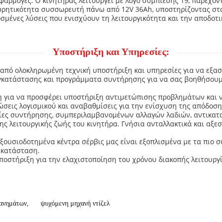
εφαρμογές. Ο κινητήρας λειτουργεί με λόγο συμπίεσης 19, παρέχο
 χωρητικότητα συσσωρευτή πάνω από 12V 36Ah, υποστηρίζοντας στα
μένες λύσεις που ενισχύουν τη λειτουργικότητα και την αποδοτικ
Υποστήριξη και Υπηρεσίες:
 από ολοκληρωμένη τεχνική υποστήριξη και υπηρεσίες για να εξασ
γκατάστασης και προγράμματα συντήρησης για να σας βοηθήσουμε 
η για να προσφέρει υποστήριξη αντιμετώπισης προβλημάτων και ν
ώσεις λογισμικού και αναβαθμίσεις για την ενίσχυση της απόδοσης
ίες συντήρησης, συμπεριλαμβανομένων αλλαγών λαδιών, αντικατ
 λειτουργικής ζωής του κινητήρα. Γνήσια ανταλλακτικά και αξεσ
 εξουσιοδοτημένα κέντρα σέρβις μας είναι εξοπλισμένα με τα πιο 
 κατάσταση.
οστήριξη για την ελαχιστοποίηση του χρόνου διακοπής λειτουργί
χανημάτων
,
ψυχόμενη μηχανή ντίζελ