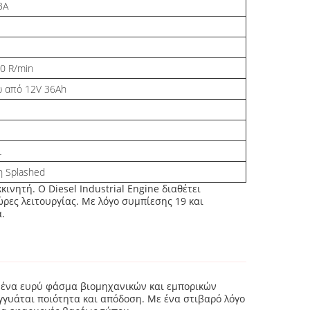
3A
0 R/min
 από 12V 36Ah
L
η Splashed
ινητή. Ο Diesel Industrial Engine διαθέτει
ες λειτουργίας. Με λόγο συμπίεσης 19 και
.
ει ένα ευρύ φάσμα βιομηχανικών και εμπορικών
γγυάται ποιότητα και απόδοση. Με ένα στιβαρό λόγο