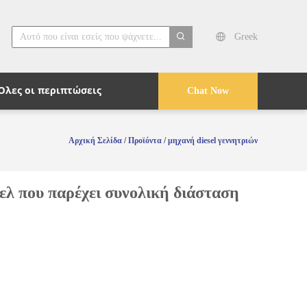
Greek
search
Όλες οι περιπτώσεις
Chat Now
Αρχική Σελίδα
/
Προϊόντα
/
μηχανή diesel γεννητριών
λ που παρέχει συνολική διάσταση