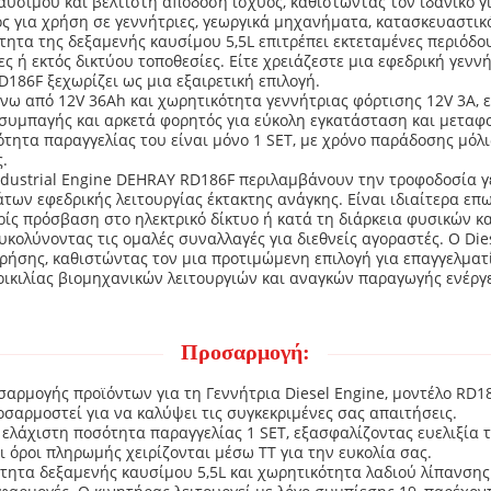
αυσίμου και βέλτιστη απόδοση ισχύος, καθιστώντας τον ιδανικό 
κός για χρήση σε γεννήτριες, γεωργικά μηχανήματα, κατασκευαστικ
τητα της δεξαμενής καυσίμου 5,5L επιτρέπει εκτεταμένες περιόδο
ή εκτός δικτύου τοποθεσίες. Είτε χρειάζεστε μια εφεδρική γεννή
D186F ξεχωρίζει ως μια εξαιρετική επιλογή.
ω από 12V 36Ah και χωρητικότητα γεννήτριας φόρτισης 12V 3A, ε
 συμπαγής και αρκετά φορητός για εύκολη εγκατάσταση και μεταφορ
ότητα παραγγελίας του είναι μόνο 1 SET, με χρόνο παράδοσης μόλ
ς.
Industrial Engine DEHRAY RD186F περιλαμβάνουν την τροφοδοσία 
ων εφεδρικής λειτουργίας έκτακτης ανάγκης. Είναι ιδιαίτερα επ
ρίς πρόσβαση στο ηλεκτρικό δίκτυο ή κατά τη διάρκεια φυσικών 
ιευκολύνοντας τις ομαλές συναλλαγές για διεθνείς αγοραστές. Ο Di
 χρήσης, καθιστώντας τον μια προτιμώμενη επιλογή για επαγγελμα
οικιλίας βιομηχανικών λειτουργιών και αναγκών παραγωγής ενέργε
Προσαρμογή:
ρμογής προϊόντων για τη Γεννήτρια Diesel Engine, μοντέλο RD18
ροσαρμοστεί για να καλύψει τις συγκεκριμένες σας απαιτήσεις.
λάχιστη ποσότητα παραγγελίας 1 SET, εξασφαλίζοντας ευελιξία τό
 όροι πληρωμής χειρίζονται μέσω TT για την ευκολία σας.
ότητα δεξαμενής καυσίμου 5,5L και χωρητικότητα λαδιού λίπανσης 