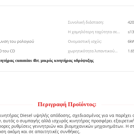
Συνολική διάσταση:
42
Η χαμηλότερη ταχύτητα σε
≤13
μηδενικό φορτίο:
θυνση του ρολογιού
Ονομαστική ισχύς:
6k
0 του CD
χωρητικότητα λιπαντικού
1.6
ελαίου:
,
νητήρας cummins 4bt
μικρός κινητήρας υδρόψυξης
Περιγραφή Προϊόντος:
 κινητήρας Diesel υψηλής απόδοσης, σχεδιασμένος για να παρέχει 
, αυτός ο συμπαγής αλλά ισχυρός κινητήρας προσφέρει εξαιρετικ
άφορες ρυθμίσεις γεννητριών και βιομηχανικών μηχανημάτων. Η σ
ση ακόμη και σε απαιτητικές συνθήκες.