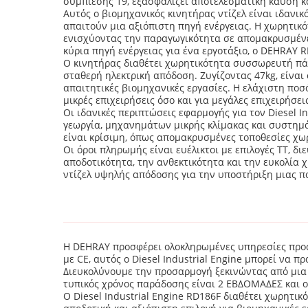
συμπίεσης 19, εξασφαλίζει αποτελεσματική καύση κ
Αυτός ο βιομηχανικός κινητήρας ντίζελ είναι ιδανι
απαιτούν μια αξιόπιστη πηγή ενέργειας. Η χωρητικό
ενισχύοντας την παραγωγικότητα σε απομακρυσμένες 
κύρια πηγή ενέργειας για ένα εργοτάξιο, ο DEHRAY R
Ο κινητήρας διαθέτει χωρητικότητα συσσωρευτή πάν
σταθερή ηλεκτρική απόδοση. Ζυγίζοντας 47kg, είναι
απαιτητικές βιομηχανικές εργασίες. Η ελάχιστη ποσ
μικρές επιχειρήσεις όσο και για μεγάλες επιχειρήσει
Οι ιδανικές περιπτώσεις εφαρμογής για τον Diesel 
γεωργία, μηχανημάτων μικρής κλίμακας και συστημάτ
είναι κρίσιμη, όπως απομακρυσμένες τοποθεσίες χω
Οι όροι πληρωμής είναι ευέλικτοι με επιλογές TT, δ
αποδοτικότητα, την ανθεκτικότητα και την ευκολία
ντίζελ υψηλής απόδοσης για την υποστήριξη μιας π
Η DEHRAY προσφέρει ολοκληρωμένες υπηρεσίες προσα
με CE, αυτός ο Diesel Industrial Engine μπορεί να π
Διευκολύνουμε την προσαρμογή ξεκινώντας από μια ε
τυπικός χρόνος παράδοσης είναι 2 ΕΒΔΟΜΑΔΕΣ και οι
Ο Diesel Industrial Engine RD186F διαθέτει χωρητικ