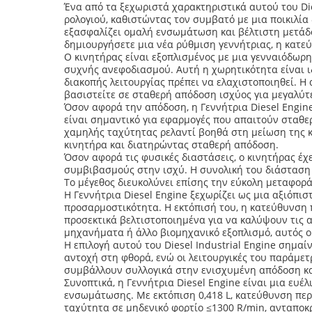
Ένα από τα ξεχωριστά χαρακτηριστικά αυτού του Die
ρολογιού, καθιστώντας τον συμβατό με μια ποικιλί
εξασφαλίζει ομαλή ενσωμάτωση και βέλτιστη μετάδο
δημιουργήσετε μια νέα ρύθμιση γεννήτριας, η κατε
Ο κινητήρας είναι εξοπλισμένος με μια γενναιόδωρη
συχνής ανεφοδιασμού. Αυτή η χωρητικότητα είναι ι
διακοπής λειτουργίας πρέπει να ελαχιστοποιηθεί. 
βασιστείτε σε σταθερή απόδοση ισχύος για μεγαλύτε
Όσον αφορά την απόδοση, η Γεννήτρια Diesel Engine
είναι σημαντικό για εφαρμογές που απαιτούν σταθερ
χαμηλής ταχύτητας ρελαντί βοηθά στη μείωση της κ
κινητήρα και διατηρώντας σταθερή απόδοση.
Όσον αφορά τις φυσικές διαστάσεις, ο κινητήρας έ
συμβιβασμούς στην ισχύ. Η συνολική του διάσταση 
Το μέγεθος διευκολύνει επίσης την εύκολη μεταφορά 
Η Γεννήτρια Diesel Engine ξεχωρίζει ως μια αξιόπισ
προσαρμοστικότητα. Η εκτόπισή του, η κατεύθυνση π
προσεκτικά βελτιστοποιημένα για να καλύψουν τις α
μηχανήματα ή άλλο βιομηχανικό εξοπλισμό, αυτός ο 
Η επιλογή αυτού του Diesel Industrial Engine σημαί
αντοχή στη φθορά, ενώ οι λειτουργικές του παράμετ
συμβάλλουν συλλογικά στην ενισχυμένη απόδοση κα
Συνοπτικά, η Γεννήτρια Diesel Engine είναι μια ευέ
ενσωμάτωσης. Με εκτόπιση 0,418 L, κατεύθυνση περ
ταχύτητα σε μηδενικό φορτίο ≤1300 R/min, ανταποκ