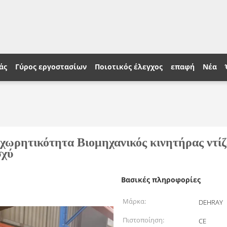
άς
Γύρος εργοστασίων
Ποιοτικός έλεγχος
επαφή
Νέα
ρητικότητα Βιομηχανικός κινητήρας ντίζε
σχύ
Βασικές πληροφορίες
Μάρκα:
DEHRAY
Πιστοποίηση:
CE