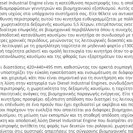
sel Industrial Engine είναι η κατεύθυνση περιστροφής του, η οπο
α διαμορφώσεων γεννητριών και βιομηχανικού εξοπλισμού. Αυτός
ση ισχύος στα υπάρχοντα συστήματά σας. Είτε θέλετε να αντικατ
ύθυνση περιστροφής αυτού του κινητήρα ευθυγραμμίζεται με πολλέ
 χωρητικότητα δεξαμενής καυσίμου 5,5 λίτρων, επιτρέποντας εκτε
διαίτερα επωφελής σε βιομηχανικά περιβάλλοντα όπου η συνεχής 
Η αποδοτική κατανάλωση καυσίμου του κινητήρα σε συνδυασμό με τ
ρες χρονικές περιόδους, μειώνοντας τις λειτουργικές διακοπές κ
 λειτουργεί με τη χαμηλότερη ταχύτητα σε μηδενικό φορτίο ≤1300
ή ταχύτητα ρελαντί και ομαλή λειτουργία του κινητήρα όταν το φ
ατανάλωσης καυσίμου και της φθοράς των εξαρτημάτων του κινητή
χει διαστάσεις 420×440×495 mm, καθιστώντας τον αρκετά συμπαγή
υποστηρίζει την εύκολη εγκατάσταση και ενσωμάτωση σε διάφορα
και χειρισμό, κάτι που είναι σημαντικό για τη συντήρηση και την
τη λύση στην κατηγορία των Diesel Industrial Engines, συνδυάζον
εριστροφής, η χωρητικότητα της δεξαμενής καυσίμου, η ταχύτητα
παιτητικές ανάγκες της βιομηχανικής παραγωγής ενέργειας. Είτε τ
κινητήρας προσφέρει αξιόπιστη απόδοση που διατηρεί τις λειτουρ
νει επένδυση σε ένα προϊόν που έχει σχεδιαστεί με ακρίβεια και 
ροι παρέχουν την ευελιξία που απαιτείται για διάφορες βιομηχαν
υσίμου, τη μείωση των εκπομπών και τη σταθερή απόδοση ισχύο
λικτη και αποδοτική λύση Diesel Industrial Engine που διαπρέπει σ
ιστροφής αντίθετη της φοράς των δεικτών του ρολογιού, χωρητικ
ρίνεται στις αυστηρές απαιτήσεις της σύγχρονης βιομηχανικής πα