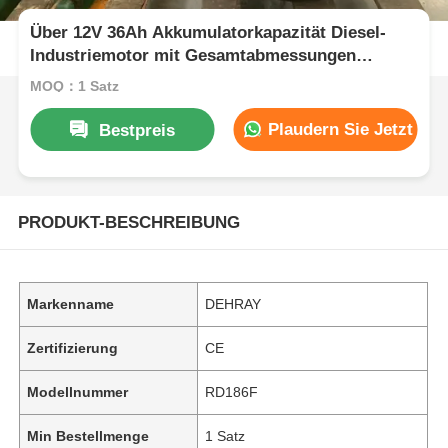
Über 12V 36Ah Akkumulatorkapazität Diesel-
Industriemotor mit Gesamtabmessungen
420×440×495 mm für industrielle
MOQ：1 Satz
Stromversorgung
Plaudern Sie Jetzt
Bestpreis
PRODUKT-BESCHREIBUNG
Markenname
DEHRAY
Zertifizierung
CE
Modellnummer
RD186F
Min Bestellmenge
1 Satz