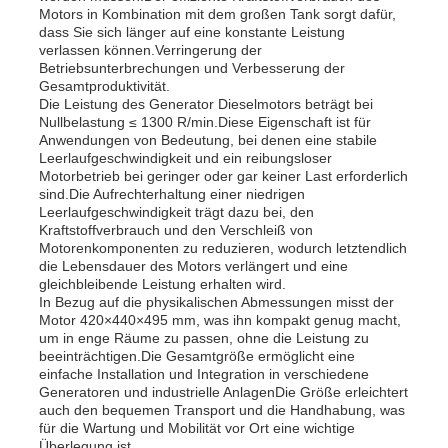
Motors in Kombination mit dem großen Tank sorgt dafür,
dass Sie sich länger auf eine konstante Leistung
verlassen können.Verringerung der
Über uns
Betriebsunterbrechungen und Verbesserung der
Gesamtproduktivität.
Die Leistung des Generator Dieselmotors beträgt bei
Fabrik Tour
Nullbelastung ≤ 1300 R/min.Diese Eigenschaft ist für
Anwendungen von Bedeutung, bei denen eine stabile
Leerlaufgeschwindigkeit und ein reibungsloser
Motorbetrieb bei geringer oder gar keiner Last erforderlich
Qualitätskontrolle
sind.Die Aufrechterhaltung einer niedrigen
Leerlaufgeschwindigkeit trägt dazu bei, den
Kraftstoffverbrauch und den Verschleiß von
Kontakt
Motorenkomponenten zu reduzieren, wodurch letztendlich
die Lebensdauer des Motors verlängert und eine
gleichbleibende Leistung erhalten wird.
In Bezug auf die physikalischen Abmessungen misst der
Nachrichten
Motor 420×440×495 mm, was ihn kompakt genug macht,
um in enge Räume zu passen, ohne die Leistung zu
beeinträchtigen.Die Gesamtgröße ermöglicht eine
Alle Fälle
einfache Installation und Integration in verschiedene
Generatoren und industrielle AnlagenDie Größe erleichtert
auch den bequemen Transport und die Handhabung, was
für die Wartung und Mobilität vor Ort eine wichtige
Referenzen
Überlegung ist.