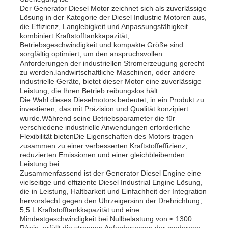
Der Generator Diesel Motor zeichnet sich als zuverlässige
Lösung in der Kategorie der Diesel Industrie Motoren aus,
Dieselgeneratorsatz
die Effizienz, Langlebigkeit und Anpassungsfähigkeit
kombiniert.Kraftstofftankkapazität,
Betriebsgeschwindigkeit und kompakte Größe sind
sorgfältig optimiert, um den anspruchsvollen
Benzingenerator-Satz
Anforderungen der industriellen Stromerzeugung gerecht
zu werden.landwirtschaftliche Maschinen, oder andere
industrielle Geräte, bietet dieser Motor eine zuverlässige
Leistung, die Ihren Betrieb reibungslos hält.
Inverter-Generator-Set
Die Wahl dieses Dieselmotors bedeutet, in ein Produkt zu
investieren, das mit Präzision und Qualität konzipiert
wurde.Während seine Betriebsparameter die für
Portables Generatorset
verschiedene industrielle Anwendungen erforderliche
Flexibilität bietenDie Eigenschaften des Motors tragen
zusammen zu einer verbesserten Kraftstoffeffizienz,
reduzierten Emissionen und einer gleichbleibenden
Industrieller Generatorsatz
Leistung bei.
Zusammenfassend ist der Generator Diesel Engine eine
vielseitige und effiziente Diesel Industrial Engine Lösung,
Digitaler Generatorsatz
die in Leistung, Haltbarkeit und Einfachheit der Integration
hervorstecht.gegen den Uhrzeigersinn der Drehrichtung,
5,5 L Kraftstofftankkapazität und eine
Mindestgeschwindigkeit bei Nullbelastung von ≤ 1300
Open Frame Generator
R/min, erfüllt die strengen Anforderungen der modernen