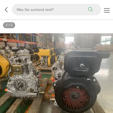
2
/
5