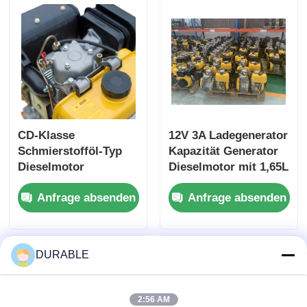
Stromgenerator
ausgelegt für
Motor
Leistung
CD-Klasse
12V 3A Ladegenerator
Schmierstofföl-Typ
Kapazität Generator
Dieselmotor
Dieselmotor mit 1,65L
Industriemotor
Schmierölkapazität
Anfrage absenden
Anfrage absenden
Viertaktmotor Typ für
und über 12V 36Ah
maximale Haltbarkeit
Akkumulatorkapazität
und Leistung
für die
konzipiert
Energieversorgung
DURABLE
2:56 AM