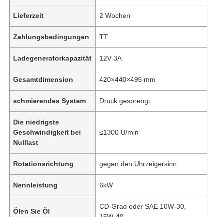
Lieferzeit
2 Wochen
Zahlungsbedingungen
TT
Ladegeneratorkapazität
12V 3A
Gesamtdimension
420×440×495 mm
schmierendes System
Druck gesprengt
Die niedrigste
Geschwindigkeit bei
≤1300 U/min
Nulllast
Rotationsrichtung
gegen den Uhrzeigersinn
Nennleistung
6kW
CD-Grad oder SAE 10W-30,
Ölen Sie Öl
15W-40