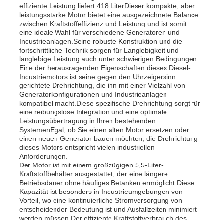
effiziente Leistung liefert.418 LiterDieser kompakte, aber
leistungsstarke Motor bietet eine ausgezeichnete Balance
zwischen Kraftstoffeffizienz und Leistung und ist somit
eine ideale Wahl für verschiedene Generatoren und
Industrieanlagen.Seine robuste Konstruktion und die
fortschrittliche Technik sorgen für Langlebigkeit und
langlebige Leistung auch unter schwierigen Bedingungen.
Eine der herausragenden Eigenschaften dieses Diesel-
Industriemotors ist seine gegen den Uhrzeigersinn
gerichtete Drehrichtung, die ihn mit einer Vielzahl von
Generatorkonfigurationen und Industrieanlagen
kompatibel macht.Diese spezifische Drehrichtung sorgt für
eine reibungslose Integration und eine optimale
Leistungsübertragung in Ihren bestehenden
SystemenEgal, ob Sie einen alten Motor ersetzen oder
einen neuen Generator bauen möchten, die Drehrichtung
dieses Motors entspricht vielen industriellen
Startseite
Anforderungen.
Der Motor ist mit einem großzügigen 5,5-Liter-
Kraftstoffbehälter ausgestattet, der eine längere
Betriebsdauer ohne häufiges Betanken ermöglicht.Diese
Produkte
Kapazität ist besonders in Industrieumgebungen von
Vorteil, wo eine kontinuierliche Stromversorgung von
entscheidender Bedeutung ist und Ausfallzeiten minimiert
Videos
werden müssen.Der effiziente Kraftstoffverbrauch des