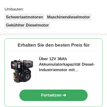
Umbauten:
Schwerlastmotoren
Maschinendieselmotor
Gekühlter Dieselmotor
Erhalten Sie den besten Preis für
Über 12V 36Ah
Akkumulatorkapazität Diesel-
Industriemotor mit
Gesamtabmessungen
420×440×495 mm für
industrielle Stromversorgung
Fortsetzen