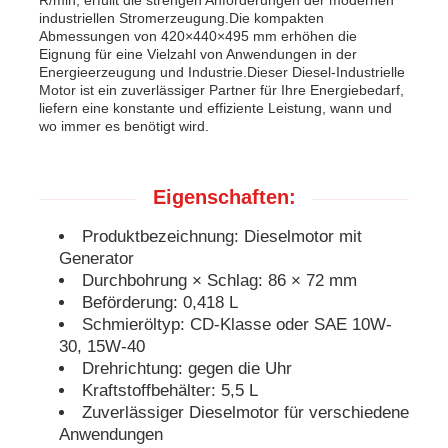
industriellen Stromerzeugung.Die kompakten
Abmessungen von 420×440×495 mm erhöhen die
schalldichter Generatorsatz
Eignung für eine Vielzahl von Anwendungen in der
Energieerzeugung und Industrie.Dieser Diesel-Industrielle
Motor ist ein zuverlässiger Partner für Ihre Energiebedarf,
liefern eine konstante und effiziente Leistung, wann und
Hauptgebrauchsgenerator
wo immer es benötigt wird.
Überdachungs-Generator-Satz
Eigenschaften:
Produktbezeichnung: Dieselmotor mit
Geräuscharmer Generator
Generator
Durchbohrung × Schlag: 86 × 72 mm
Generatorwartung
Beförderung: 0,418 L
Schmieröltyp: CD-Klasse oder SAE 10W-
30, 15W-40
Schweißgeneratorsatz
Drehrichtung: gegen die Uhr
Kraftstoffbehälter: 5,5 L
Zuverlässiger Dieselmotor für verschiedene
Dieselmotor des Generators
Anwendungen