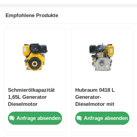
Empfohlene Produkte
Schmierölkapazität
Hubraum 0418 L
1,65L Generator
Generator-
Dieselmotor
Dieselmotor mit
Luftgekühlter
Bohrung×Hub 86×72
Anfrage absenden
Anfrage absenden
Motortyp
mm und
Nennleistung 6KW
Gesamtabmessung
Hochleistungs-
420×440×495 mm,