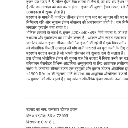
इंजन एक उदार 5.5-लीटर ईंधन टैंक क्षमता से लैस है, जो बार-बार ईंधन भर
है और डाउनटाइम को कम करना होगा। इंजन की कुशल ईंधन खपत, बड़े टैंक
उत्पादकता में सुधार होता है।
प्रदर्शन के मामले में, जनरेटर डीजल इंजन शून्य भार पर न्यूनतम गति पर
निष्क्रिय गति और सुचारू इंजन संचालन की आवश्यकता होती है। कम निष
लगातार प्रदर्शन बना रहता है।
भौतिक आयामों के संदर्भ में, इंजन 420×440×495 मिमी मापता है, जो इसे 
स्थापना और एकीकरण का समर्थन करता है। आकार ऑन-साइट रखरखाव और गत
जनरेटर डीजल इंजन डीजल औद्योगिक इंजनों की श्रेणी में एक विश्वसनीय सम
को औद्योगिक बिजली उत्पादन की मांग वाली जरूरतों को पूरा करने के लिए स
प्रदर्शन प्रदान करता है जो आपके संचालन को सुचारू रूप से चलाता है।
इस डीजल औद्योगिक इंजन को चुनना एक ऐसे उत्पाद में निवेश करने का म
परिचालन पैरामीटर विभिन्न औद्योगिक अनुप्रयोगों के लिए आवश्यक लचीलापन
संक्षेप में, जनरेटर डीजल इंजन एक बहुमुखी और कुशल डीजल औद्योगिक इंजन 
≤1300 R/min की न्यूनतम गति के साथ, यह आधुनिक औद्योगिक बिजली उत्
उपयुक्तता को और बढ़ाते हैं। यह डीजल औद्योगिक इंजन आपकी ऊर्जा आव
उत्पाद का नाम: जनरेटर डीजल इंजन
बोर × स्ट्रोक: 86 × 72 मिमी
विस्थापन: 0.418 L