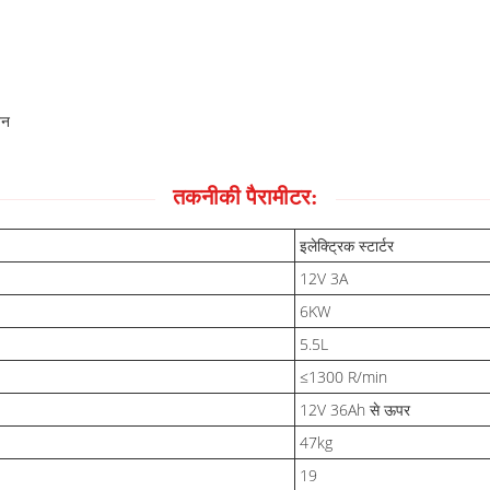
जन
तकनीकी पैरामीटर:
इलेक्ट्रिक स्टार्टर
12V 3A
6KW
5.5L
≤1300 R/min
12V 36Ah से ऊपर
47kg
19