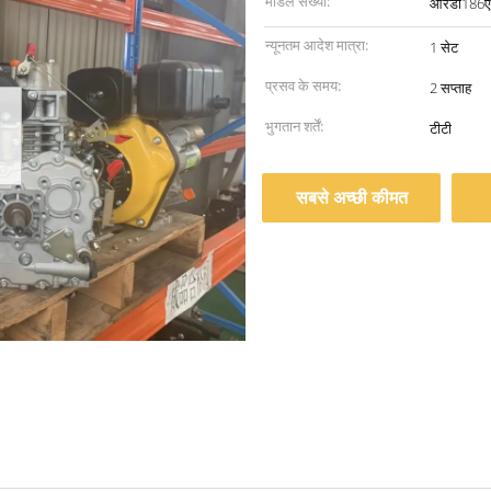
मॉडल संख्या:
आरडी186
न्यूनतम आदेश मात्रा:
1 सेट
प्रसव के समय:
2 सप्ताह
भुगतान शर्तें:
टीटी
सबसे अच्छी कीमत