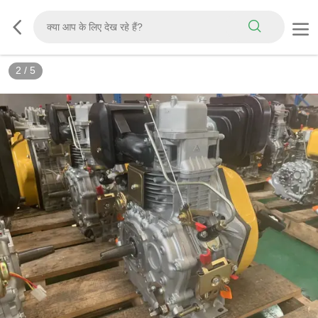
2
/
5