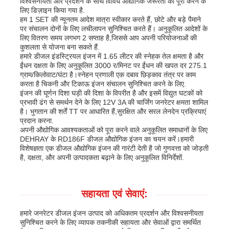
विश्वसनीयता और प्रदर्शन के साथ विविध औद्योगिक जरूरतों को पूरा करने के
लिए डिज़ाइन किया गया है.
हम 1 SET की न्यूनतम आदेश मात्रा स्वीकार करते हैं, छोटे और बड़े पैमाने
पर संचालन दोनों के लिए लचीलापन सुनिश्चित करते हैं। अनुकूलित आदेशों के
लिए वितरण समय लगभग 2 सप्ताह है,जिससे आप अपनी परियोजनाओं की
कुशलता से योजना बना सकते हैं.
हमारे डीजल इंडस्ट्रियल इंजन में 1.65 लीटर की स्नेहक तेल क्षमता है और
ईंधन दक्षता के लिए अनुकूलित 3000 र/मिनट पर ईंधन की खपत दर 275.1
ग्राम/किलोवाट/घंटा है।स्नेहन प्रणाली एक दबाव छिड़काव तंत्र पर काम
करता है चिकनी और टिकाऊ इंजन संचालन सुनिश्चित करने के लिए.
इंजन की घूर्णन दिशा घड़ी की दिशा के विपरीत है और इसमें विद्युत घटकों को
प्रभावी ढंग से समर्थन देने के लिए 12V 3A की चार्जिंग जनरेटर क्षमता शामिल
है। भुगतान की शर्तें TT पर आधारित हैं,सुरक्षित और सरल लेनदेन प्रक्रियाएं
प्रदान करना.
अपनी औद्योगिक आवश्यकताओं को पूरा करने वाले अनुकूलित समाधानों के लिए
DEHRAY के RD186F डीजल औद्योगिक इंजन का चयन करें।हमारी
विशेषज्ञता एक डीजल औद्योगिक इंजन की गारंटी देती है जो गुणवत्ता को जोड़ती
है, दक्षता, और अपनी उत्पादकता बढ़ाने के लिए अनुकूलित विनिर्देशों.
सहायता एवं सेवाएं:
हमारे जनरेटर डीजल इंजन उत्पाद को अधिकतम प्रदर्शन और विश्वसनीयता
सुनिश्चित करने के लिए व्यापक तकनीकी सहायता और सेवाओं द्वारा समर्थित