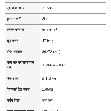
प्रसव के समय
2 सप्ताह
भुगतान शर्तें
टीटी
स्नेहन प्रणाली
दबाव के छींटे
शुद्ध वजन
47 किग्रा
बोर× स्ट्रोक
86×72 (मिमी)
शून्य भार पर सबसे कम
≤1300 आर/मिनट
गति
विस्थापन
0.418 एल
चिकनाई तेल क्षमता
1.65एल
घूर्णन दिशा
वामा व्रत