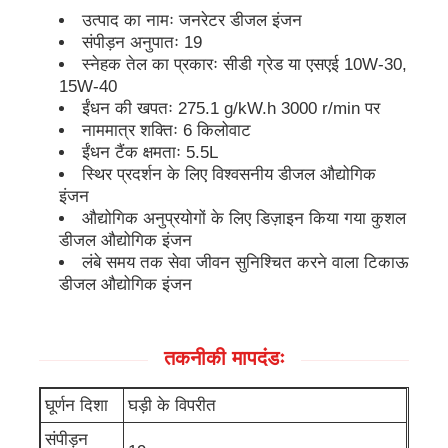
उत्पाद का नामः जनरेटर डीजल इंजन
संपीड़न अनुपातः 19
डीजल जनरेटर सेट
स्नेहक तेल का प्रकारः सीडी ग्रेड या एसएई 10W-30,
15W-40
ईंधन की खपतः 275.1 g/kW.h 3000 r/min पर
गैसोलीन जनरेटर सेट
नाममात्र शक्तिः 6 किलोवाट
ईंधन टैंक क्षमताः 5.5L
स्थिर प्रदर्शन के लिए विश्वसनीय डीजल औद्योगिक
इन्वर्टर जेनरेटर सेट
इंजन
औद्योगिक अनुप्रयोगों के लिए डिज़ाइन किया गया कुशल
डीजल औद्योगिक इंजन
पोर्टेबल जनरेटर सेट
लंबे समय तक सेवा जीवन सुनिश्चित करने वाला टिकाऊ
डीजल औद्योगिक इंजन
औद्योगिक जनरेटर सेट
तकनीकी मापदंडः
डिजिटल जेनरेटर सेट
घूर्णन दिशा
घड़ी के विपरीत
ओपन फ्रेम जनरेटर
संपीड़न