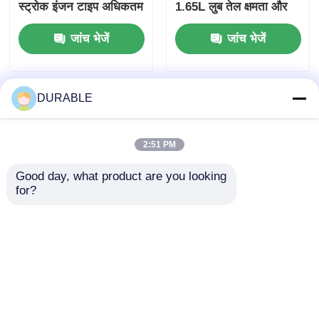
स्ट्रोक इंजन टाइप अधिकतम
1.65L लुब तेल क्षमता और
टिकाऊपन और प्रदर्शन के
ऊर्जा आपूर्ति के लिए ऊपर
जांच भेजें
जांच भेजें
लिए डिज़ाइन किया गया
12V 36Ah संचायक क्षमता
प्रदान करता है
DURABLE
2:51 PM
Good day, what product are you looking 
for?
0.418 लीटर डीजल
ईंधन की खपत 2751 प्रति
औद्योगिक इंजन बोर ×
3000 ग्राम किलोवाट घंटा
स्ट्रोक 86 × 72 मिमी
मिनट जनरेटर डीजल इंजन
औद्योगिक उपकरण
वामावर्त घूर्णन दिशा और सीडी
जांच भेजें
जांच भेजें
विश्वसनीयता के लिए आदर्श
ग्रेड या एसएई 10W 30
लुब्रिकेटिंग तेल प्रकार के