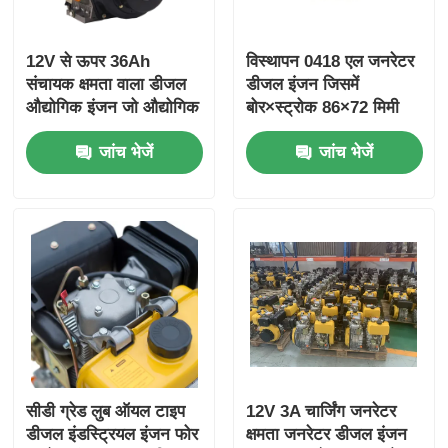
12V से ऊपर 36Ah
विस्थापन 0418 एल जनरेटर
संचायक क्षमता वाला डीजल
डीजल इंजन जिसमें
औद्योगिक इंजन जो औद्योगिक
बोर×स्ट्रोक 86×72 मिमी
शक्ति के लिए समग्र आयाम
और समग्र आयाम
जांच भेजें
जांच भेजें
420×440×495 मिमी प्रदान
420×440×495 मिमी
करता है
शामिल हैं, जो प्रदर्शन के लिए
डिज़ाइन किया गया है
सीडी ग्रेड लुब ऑयल टाइप
12V 3A चार्जिंग जनरेटर
डीजल इंडस्ट्रियल इंजन फोर
क्षमता जनरेटर डीजल इंजन