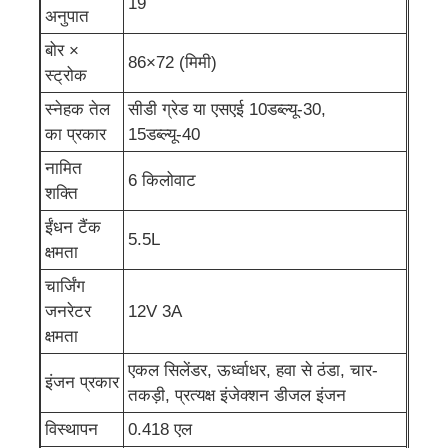
19
अनुपात
ध्वनिरोधी जनरेटर सेट
बोर ×
86×72 (मिमी)
स्ट्रोक
स्नेहक तेल
सीडी ग्रेड या एसएई 10डब्ल्यू-30,
गृह उपयोग जनरेटर
का प्रकार
15डब्ल्यू-40
नामित
चंदवा जनरेटर सेट
6 किलोवाट
शक्ति
ईंधन टैंक
कम शोर जनरेटर
5.5L
क्षमता
चार्जिंग
जनरेटर रखरखाव
जनरेटर
12V 3A
क्षमता
वेल्डिंग जेनरेटर सेट
एकल सिलेंडर, ऊर्ध्वाधर, हवा से ठंडा, चार-
इंजन प्रकार
तकड़ी, प्रत्यक्ष इंजेक्शन डीजल इंजन
डीजल इंजन जनरेटर
विस्थापन
0.418 एल