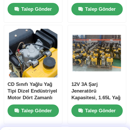
Endüstriyel Motor,
86×72 mm ve Genel
Talep Gönder
Talep Gönder
Endüstriyel Güç İçin
Boyut 420×440×495
420×440×495 Mm
mm'yi İçerir,
Genel Boyut Sağlar
Performans İçin
Tasarlanmıştır
CD Sınıfı Yağlu Yağ
12V 3A Şarj
Tipi Dizel Endüstriyel
Jeneratörü
Motor Dört Zamanlı
Kapasitesi, 1.65L Yağ
Motor Tipi Maksimum
Kapasitesi ve Üzeri
Talep Gönder
Talep Gönder
dayanıklılık ve
Sağlayan Jeneratör
performans için
Dizel Motoru, Enerji
tasarlanmıştır
Temini İçin 12V 36Ah