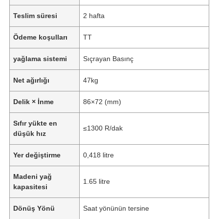
Teslim süresi
2 hafta
Ödeme koşulları
TT
yağlama sistemi
Sıçrayan Basınç
Net ağırlığı
47kg
Delik × İnme
86×72 (mm)
Sıfır yükte en
≤1300 R/dak
düşük hız
Yer değiştirme
0,418 litre
Madeni yağ
1.65 litre
kapasitesi
Dönüş Yönü
Saat yönünün tersine