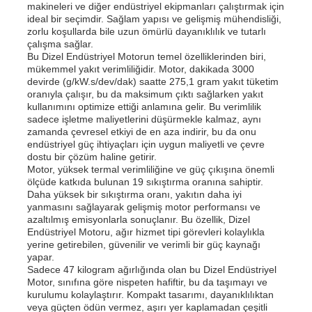
makineleri ve diğer endüstriyel ekipmanları çalıştırmak için
ideal bir seçimdir. Sağlam yapısı ve gelişmiş mühendisliği,
zorlu koşullarda bile uzun ömürlü dayanıklılık ve tutarlı
çalışma sağlar.
Bu Dizel Endüstriyel Motorun temel özelliklerinden biri,
mükemmel yakıt verimliliğidir. Motor, dakikada 3000
devirde (g/kW.s/dev/dak) saatte 275,1 gram yakıt tüketim
oranıyla çalışır, bu da maksimum çıktı sağlarken yakıt
kullanımını optimize ettiği anlamına gelir. Bu verimlilik
sadece işletme maliyetlerini düşürmekle kalmaz, aynı
zamanda çevresel etkiyi de en aza indirir, bu da onu
endüstriyel güç ihtiyaçları için uygun maliyetli ve çevre
dostu bir çözüm haline getirir.
Motor, yüksek termal verimliliğine ve güç çıkışına önemli
ölçüde katkıda bulunan 19 sıkıştırma oranına sahiptir.
Daha yüksek bir sıkıştırma oranı, yakıtın daha iyi
yanmasını sağlayarak gelişmiş motor performansı ve
Ana sayfa
azaltılmış emisyonlarla sonuçlanır. Bu özellik, Dizel
Endüstriyel Motoru, ağır hizmet tipi görevleri kolaylıkla
yerine getirebilen, güvenilir ve verimli bir güç kaynağı
yapar.
Ürünler
Sadece 47 kilogram ağırlığında olan bu Dizel Endüstriyel
Motor, sınıfına göre nispeten hafiftir, bu da taşımayı ve
kurulumu kolaylaştırır. Kompakt tasarımı, dayanıklılıktan
veya güçten ödün vermez, aşırı yer kaplamadan çeşitli
VİDEOLAR