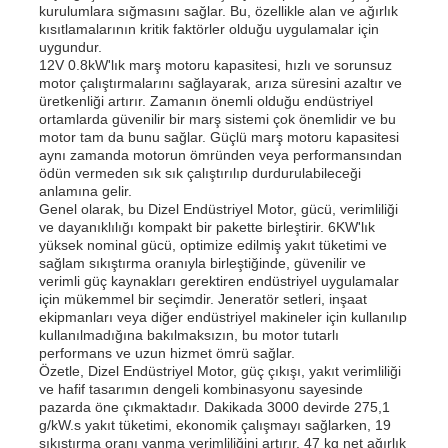
kurulumlara sığmasını sağlar. Bu, özellikle alan ve ağırlık
kısıtlamalarının kritik faktörler olduğu uygulamalar için
uygundur.
Hakkımızda
12V 0.8kW'lık marş motoru kapasitesi, hızlı ve sorunsuz
motor çalıştırmalarını sağlayarak, arıza süresini azaltır ve
üretkenliği artırır. Zamanın önemli olduğu endüstriyel
ortamlarda güvenilir bir marş sistemi çok önemlidir ve bu
Fabrika turu
motor tam da bunu sağlar. Güçlü marş motoru kapasitesi
aynı zamanda motorun ömründen veya performansından
ödün vermeden sık sık çalıştırılıp durdurulabileceği
Kalite kontrol
anlamına gelir.
Genel olarak, bu Dizel Endüstriyel Motor, gücü, verimliliği
ve dayanıklılığı kompakt bir pakette birleştirir. 6KW'lık
yüksek nominal gücü, optimize edilmiş yakıt tüketimi ve
Bize ulaşın
sağlam sıkıştırma oranıyla birleştiğinde, güvenilir ve
verimli güç kaynakları gerektiren endüstriyel uygulamalar
için mükemmel bir seçimdir. Jeneratör setleri, inşaat
Haberler
ekipmanları veya diğer endüstriyel makineler için kullanılıp
kullanılmadığına bakılmaksızın, bu motor tutarlı
performans ve uzun hizmet ömrü sağlar.
Özetle, Dizel Endüstriyel Motor, güç çıkışı, yakıt verimliliği
Tüm servis talepleri
ve hafif tasarımın dengeli kombinasyonu sayesinde
pazarda öne çıkmaktadır. Dakikada 3000 devirde 275,1
g/kW.s yakıt tüketimi, ekonomik çalışmayı sağlarken, 19
Teklif isteği
sıkıştırma oranı yanma verimliliğini artırır. 47 kg net ağırlık