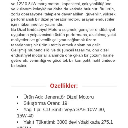
ve 12V 0.8kW marş motoru kapasitesi, çok yönlülüğüne
ve kullanım kolaylığına daha da katkıda bulunur. Bu ürün,
zorlu operasyonel taleplere dayanabilen, güvenilir, yüksek
dizel jeneratör seti
performanslı bir dizel jeneratör motoru arayan endüstriler
için mükemmel bir yatırımdır.
Bu Dizel Endüstriyel Motoru seçmek, geniş bir endüstriyel
benzinli jeneratör seti
uygulama yelpazesinde üstün performans, azaltılmış yakıt
maliyetleri ve güvenilir çalışma sağlamak üzere
tasarlanmış bir ürünü tercih etmek anlamına gelir.
Gelişmiş mühendisliği ve düşünceli tasarımı, onu dizel
İnvertör Jeneratör Seti
endüstriyel motorlar alanında öne çıkan bir çözüm haline
getirerek, verimliliği ve gücü tek bir kompakt, hafif ünitede
birleştirir.
Taşınabilir jeneratör seti
Özellikler:
Endüstriyel jeneratör seti
Ürün Adı: Jeneratör Dizel Motoru
Sıkıştırma Oranı: 19
Dijital Jeneratör Seti
Yağ Tipi: CD Sınıfı Veya SAE 10W-30,
15W-40
Yakıt Tüketimi: 3000 devir/dakikada 275,1
Açık Çerçeve Jeneratörü