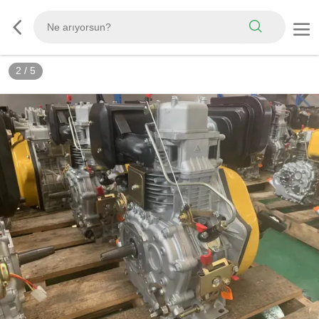
2
/
5