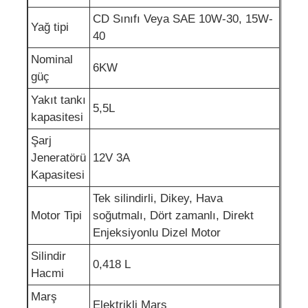
CD Sınıfı Veya SAE 10W-30, 15W-
Yağ tipi
kanalizasyon suyu pompası
40
Nominal
6KW
güç
Yakıt tankı
5,5L
kapasitesi
Şarj
Jeneratörü
12V 3A
Kapasitesi
Tek silindirli, Dikey, Hava
Motor Tipi
soğutmalı, Dört zamanlı, Direkt
Enjeksiyonlu Dizel Motor
Silindir
0,418 L
Hacmi
Marş
Elektrikli Marş