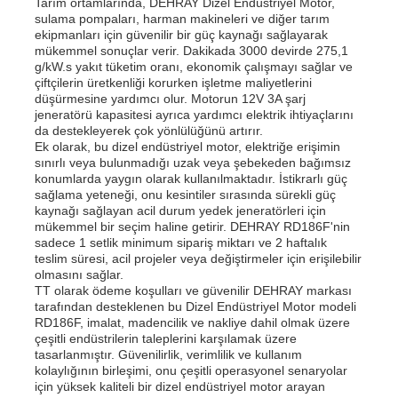
Tarım ortamlarında, DEHRAY Dizel Endüstriyel Motor,
sulama pompaları, harman makineleri ve diğer tarım
ekipmanları için güvenilir bir güç kaynağı sağlayarak
mükemmel sonuçlar verir. Dakikada 3000 devirde 275,1
g/kW.s yakıt tüketim oranı, ekonomik çalışmayı sağlar ve
çiftçilerin üretkenliği korurken işletme maliyetlerini
düşürmesine yardımcı olur. Motorun 12V 3A şarj
jeneratörü kapasitesi ayrıca yardımcı elektrik ihtiyaçlarını
da destekleyerek çok yönlülüğünü artırır.
Ek olarak, bu dizel endüstriyel motor, elektriğe erişimin
sınırlı veya bulunmadığı uzak veya şebekeden bağımsız
konumlarda yaygın olarak kullanılmaktadır. İstikrarlı güç
sağlama yeteneği, onu kesintiler sırasında sürekli güç
kaynağı sağlayan acil durum yedek jeneratörleri için
mükemmel bir seçim haline getirir. DEHRAY RD186F'nin
sadece 1 setlik minimum sipariş miktarı ve 2 haftalık
teslim süresi, acil projeler veya değiştirmeler için erişilebilir
olmasını sağlar.
TT olarak ödeme koşulları ve güvenilir DEHRAY markası
tarafından desteklenen bu Dizel Endüstriyel Motor modeli
RD186F, imalat, madencilik ve nakliye dahil olmak üzere
çeşitli endüstrilerin taleplerini karşılamak üzere
tasarlanmıştır. Güvenilirlik, verimlilik ve kullanım
kolaylığının birleşimi, onu çeşitli operasyonel senaryolar
için yüksek kaliteli bir dizel endüstriyel motor arayan