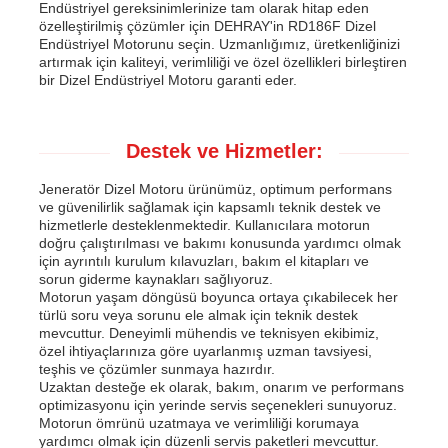
Endüstriyel gereksinimlerinize tam olarak hitap eden
özelleştirilmiş çözümler için DEHRAY'in RD186F Dizel
Endüstriyel Motorunu seçin. Uzmanlığımız, üretkenliğinizi
artırmak için kaliteyi, verimliliği ve özel özellikleri birleştiren
bir Dizel Endüstriyel Motoru garanti eder.
Destek ve Hizmetler:
Jeneratör Dizel Motoru ürünümüz, optimum performans
ve güvenilirlik sağlamak için kapsamlı teknik destek ve
hizmetlerle desteklenmektedir. Kullanıcılara motorun
doğru çalıştırılması ve bakımı konusunda yardımcı olmak
için ayrıntılı kurulum kılavuzları, bakım el kitapları ve
sorun giderme kaynakları sağlıyoruz.
Motorun yaşam döngüsü boyunca ortaya çıkabilecek her
türlü soru veya sorunu ele almak için teknik destek
mevcuttur. Deneyimli mühendis ve teknisyen ekibimiz,
özel ihtiyaçlarınıza göre uyarlanmış uzman tavsiyesi,
teşhis ve çözümler sunmaya hazırdır.
Uzaktan desteğe ek olarak, bakım, onarım ve performans
optimizasyonu için yerinde servis seçenekleri sunuyoruz.
Motorun ömrünü uzatmaya ve verimliliği korumaya
yardımcı olmak için düzenli servis paketleri mevcuttur.