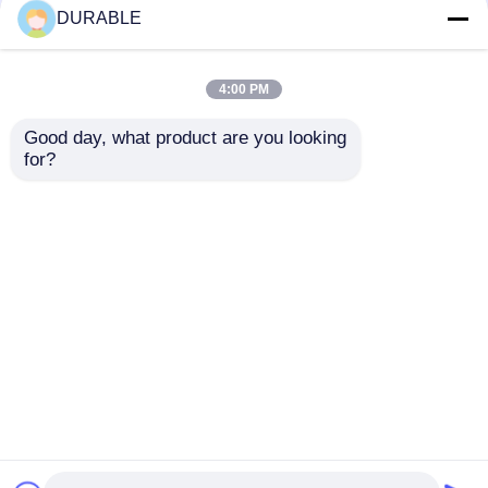
Akümülatör
DURABLE
Kapasitesi
4:00 PM
Good day, what product are you looking 
for?
Hacim 0.418 L Dizel
Yakıt tüketimi 2751 /
Endüstriyel Motor,
3000 g kW h dk
Çap×Strok 86×72 mm
jeneratör dizel
Özellikli, Endüstriyel
motoru, saat yönünün
Talep Gönder
Talep Gönder
Ekipman Güvenilirliği
tersine dönme yönü
İçin İdeal
ve CD sınıfı veya SAE
10W 30 yağlama yağı
tipi
Ana sayfa
Hakkımızda
Bize ulaşın
Desktop Site
Site Haritası
Gizlilik Politikası
Kalite
dizel jeneratör seti
Çin fabrikası.Copyright ©