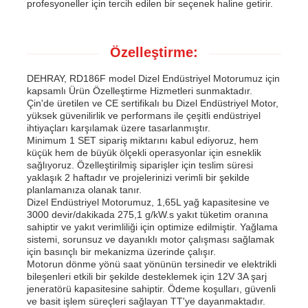
profesyoneller için tercih edilen bir seçenek haline getirir.
Özelleştirme:
DEHRAY, RD186F model Dizel Endüstriyel Motorumuz için
kapsamlı Ürün Özelleştirme Hizmetleri sunmaktadır.
Çin'de üretilen ve CE sertifikalı bu Dizel Endüstriyel Motor,
yüksek güvenilirlik ve performans ile çeşitli endüstriyel
ihtiyaçları karşılamak üzere tasarlanmıştır.
Minimum 1 SET sipariş miktarını kabul ediyoruz, hem
küçük hem de büyük ölçekli operasyonlar için esneklik
sağlıyoruz. Özelleştirilmiş siparişler için teslim süresi
yaklaşık 2 haftadır ve projelerinizi verimli bir şekilde
planlamanıza olanak tanır.
Dizel Endüstriyel Motorumuz, 1,65L yağ kapasitesine ve
3000 devir/dakikada 275,1 g/kW.s yakıt tüketim oranına
sahiptir ve yakıt verimliliği için optimize edilmiştir. Yağlama
sistemi, sorunsuz ve dayanıklı motor çalışması sağlamak
için basınçlı bir mekanizma üzerinde çalışır.
Motorun dönme yönü saat yönünün tersinedir ve elektrikli
bileşenleri etkili bir şekilde desteklemek için 12V 3A şarj
jeneratörü kapasitesine sahiptir. Ödeme koşulları, güvenli
ve basit işlem süreçleri sağlayan TT'ye dayanmaktadır.