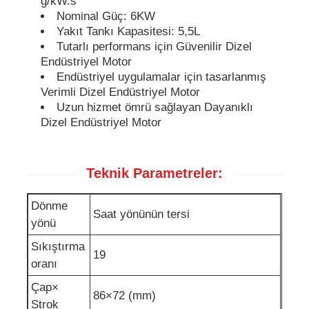
g/kW.s
Nominal Güç: 6KW
Yakıt Tankı Kapasitesi: 5,5L
ses geçirmez jeneratör seti
Tutarlı performans için Güvenilir Dizel
Endüstriyel Motor
Endüstriyel uygulamalar için tasarlanmış
Ev Tipi Jeneratör
Verimli Dizel Endüstriyel Motor
Uzun hizmet ömrü sağlayan Dayanıklı
Kanopi Jeneratör Seti
Dizel Endüstriyel Motor
Düşük gürültü jeneratörü
Teknik Parametreler:
Dönme
Jeneratör Bakımı
Saat yönünün tersi
yönü
Sıkıştırma
Kaynak Jeneratör Seti
19
oranı
Çap×
86×72 (mm)
jeneratör motor
Strok