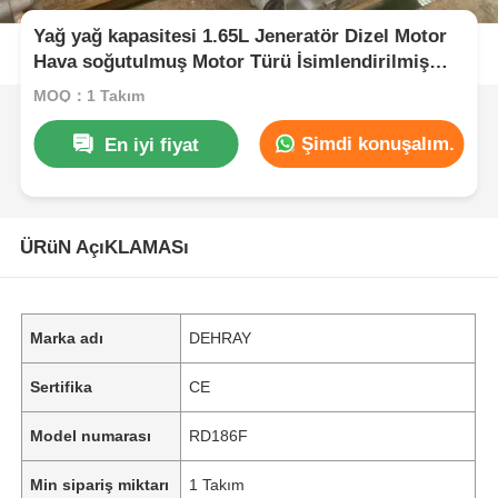
Yağ yağ kapasitesi 1.65L Jeneratör Dizel Motor
Hava soğutulmuş Motor Türü İsimlendirilmiş
güç 6KW Ağır Güç Jeneratörü Motor
MOQ：1 Takım
Şimdi konuşalım.
En iyi fiyat
ÜRüN AçıKLAMASı
Marka adı
DEHRAY
Sertifika
CE
Model numarası
RD186F
Min sipariş miktarı
1 Takım