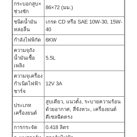
กระบอกสูบ×
86×72 (มม.)
ช่วงชัก
ปั๊มน้ำเสีย
ชนิดน้ำมัน
เกรด CD หรือ SAE 10W-30, 15W-
หล่อลื่น
40
กำลังไฟพิกัด
6KW
ความจุถัง
น้ำมันเชื้อ
5.5L
เพลิง
ความจุเครื่อง
กำเนิดไฟฟ้า
12V 3A
ชาร์จ
สูบเดียว, แนวตั้ง, ระบายความร้อน
ประเภท
ด้วยอากาศ, สี่จังหวะ, เครื่องยนต์
เครื่องยนต์
ดีเซลฉีดตรง
การกระจัด
0.418 ลิตร