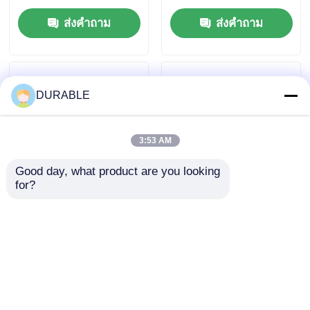
จังหวะ ออกแบบมาเพื่อ
1.65 ลิตร พลังงานน้ํามัน
ส่งคำถาม
ส่งคำถาม
ความทนทานและ
ลูบ และมากกว่า 12V
สมรรถนะสูงสุด
พลังงานสะสม 36Ah
สําหรับการจําหน่าย
พลังงาน
DURABLE
3:53 AM
Good day, what product are you looking 
for?
ความจุ 0.418 ลิตร ได
การบริโภคเชื้อเพลิง
เซล อุตสาหกรรม
2751 ต่อ 3000 g kW h r
เครื่องยนต์ Featuring
min เครื่องกําเนิด
Bore× Stroke 86×72
เครื่องยนต์ดีเซลที่มี
ส่งคำถาม
ส่งคำถาม
มิลลิเมตร เหมาะสําหรับ
ทิศทางหมุนตรงข้าม
ความน่าเชื่อถืออุปกรณ์
ทิศทางนาฬิกาและ
อุตสาหกรรม
ประเภท CD หรือ SAE