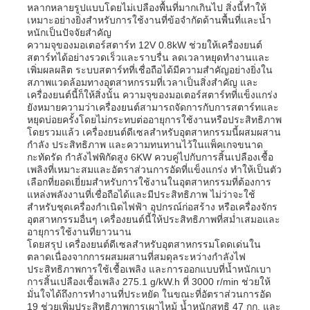
หลากหลายรูปแบบโดยไม่เปลืองพื้นที่มากเกินไป สิ่งนี้ทำให้
เหมาะอย่างยิ่งสำหรับการใช้งานที่ข้อจำกัดด้านพื้นที่และน้ำ
หนักเป็นปัจจัยสำคัญ
เกี่ยวกับเรา
ความจุของมอเตอร์สตาร์ท 12V 0.8kW ช่วยให้เครื่องยนต์
สตาร์ทได้อย่างรวดเร็วและราบรื่น ลดเวลาหยุดทำงานและ
เพิ่มผลผลิต ระบบสตาร์ทที่เชื่อถือได้มีความสำคัญอย่างยิ่งใน
สภาพแวดล้อมทางอุตสาหกรรมที่เวลาเป็นสิ่งสำคัญ และ
ทัวร์โรงงาน
เครื่องยนต์นี้ก็ให้สิ่งนั้น ความจุของมอเตอร์สตาร์ทที่แข็งแกร่ง
ยังหมายความว่าเครื่องยนต์สามารถจัดการกับการสตาร์ทและ
หยุดบ่อยครั้งโดยไม่กระทบต่ออายุการใช้งานหรือประสิทธิภาพ
ควบคุมคุณภาพ
โดยรวมแล้ว เครื่องยนต์ดีเซลสำหรับอุตสาหกรรมนี้ผสมผสาน
กำลัง ประสิทธิภาพ และความทนทานไว้ในแพ็คเกจขนาด
กะทัดรัด กำลังไฟพิกัดสูง 6KW ควบคู่ไปกับการสิ้นเปลืองเชื้อ
เพลิงที่เหมาะสมและอัตราส่วนการอัดที่แข็งแกร่ง ทำให้เป็นตัว
ติดต่อเรา
เลือกที่ยอดเยี่ยมสำหรับการใช้งานในอุตสาหกรรมที่ต้องการ
แหล่งพลังงานที่เชื่อถือได้และมีประสิทธิภาพ ไม่ว่าจะใช้
สำหรับชุดเครื่องกำเนิดไฟฟ้า อุปกรณ์ก่อสร้าง หรือเครื่องจักร
ข่าว
อุตสาหกรรมอื่นๆ เครื่องยนต์นี้ให้ประสิทธิภาพที่สม่ำเสมอและ
อายุการใช้งานที่ยาวนาน
โดยสรุป เครื่องยนต์ดีเซลสำหรับอุตสาหกรรมโดดเด่นใน
ตลาดเนื่องจากการผสมผสานที่สมดุลระหว่างกำลังไฟ
ทุกกรณี
ประสิทธิภาพการใช้เชื้อเพลิง และการออกแบบที่น้ำหนักเบา
การสิ้นเปลืองเชื้อเพลิง 275.1 g/kW.h ที่ 3000 r/min ช่วยให้
มั่นใจได้ถึงการทำงานที่ประหยัด ในขณะที่อัตราส่วนการอัด
ขออ้าง
19 ช่วยเพิ่มประสิทธิภาพการเผาไหม้ น้ำหนักสุทธิ 47 กก. และ