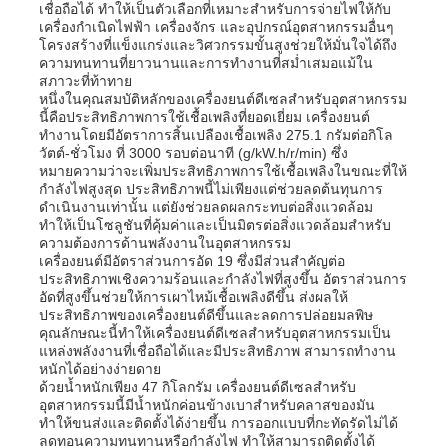
เชื่อถือได้ ทำให้เป็นตัวเลือกที่เหมาะสำหรับการจ่ายไฟให้กับ
เครื่องกำเนิดไฟฟ้า เครื่องจักร และอุปกรณ์อุตสาหกรรมอื่นๆ
โครงสร้างที่แข็งแกร่งและวิศวกรรมขั้นสูงช่วยให้มั่นใจได้ถึง
ความทนทานที่ยาวนานและการทำงานที่สม่ำเสมอแม้ใน
สภาวะที่ท้าทาย
หนึ่งในคุณสมบัติหลักของเครื่องยนต์ดีเซลสำหรับอุตสาหกรรม
นี้คือประสิทธิภาพการใช้เชื้อเพลิงที่ยอดเยี่ยม เครื่องยนต์
ทำงานโดยมีอัตราการสิ้นเปลืองเชื้อเพลิง 275.1 กรัมต่อกิโล
วัตต์-ชั่วโมง ที่ 3000 รอบต่อนาที (g/kW.h/r/min) ซึ่ง
หมายความว่าจะเพิ่มประสิทธิภาพการใช้เชื้อเพลิงในขณะที่ให้
กำลังไฟสูงสุด ประสิทธิภาพนี้ไม่เพียงแต่ช่วยลดต้นทุนการ
ดำเนินงานเท่านั้น แต่ยังช่วยลดผลกระทบต่อสิ่งแวดล้อม
ทำให้เป็นโซลูชันที่คุ้มค่าและเป็นมิตรต่อสิ่งแวดล้อมสำหรับ
ความต้องการด้านพลังงานในอุตสาหกรรม
เครื่องยนต์มีอัตราส่วนการอัด 19 ซึ่งมีส่วนสำคัญต่อ
ประสิทธิภาพเชิงความร้อนและกำลังไฟที่สูงขึ้น อัตราส่วนการ
อัดที่สูงขึ้นช่วยให้การเผาไหม้เชื้อเพลิงดีขึ้น ส่งผลให้
บ้าน
ประสิทธิภาพของเครื่องยนต์ดีขึ้นและลดการปล่อยมลพิษ
คุณลักษณะนี้ทำให้เครื่องยนต์ดีเซลสำหรับอุตสาหกรรมเป็น
แหล่งพลังงานที่เชื่อถือได้และมีประสิทธิภาพ สามารถทำงาน
หนักได้อย่างง่ายดาย
ผลิตภัณฑ์
ด้วยน้ำหนักเพียง 47 กิโลกรัม เครื่องยนต์ดีเซลสำหรับ
อุตสาหกรรมนี้มีน้ำหนักค่อนข้างเบาสำหรับคลาสของมัน
ทำให้ขนส่งและติดตั้งได้ง่ายขึ้น การออกแบบที่กะทัดรัดไม่ได้
ลดทอนความทนทานหรือกำลังไฟ ทำให้สามารถติดตั้งได้
วิดีโอ