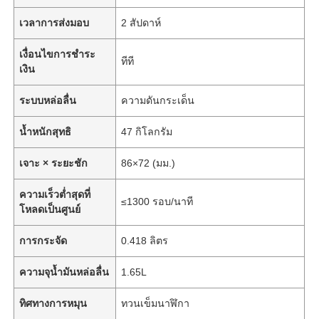
เวลาการส่งมอบ
2 สัปดาห์
เงื่อนไขการชำระ
ทีที
เงิน
ระบบหล่อลื่น
ความดันกระเด็น
น้ำหนักสุทธิ
47 กิโลกรัม
เจาะ × ระยะชัก
86×72 (มม.)
ความเร็วต่ำสุดที่
≤1300 รอบ/นาที
โหลดเป็นศูนย์
การกระจัด
0.418 ลิตร
ความจุน้ำมันหล่อลื่น
1.65L
ทิศทางการหมุน
ทวนเข็มนาฬิกา