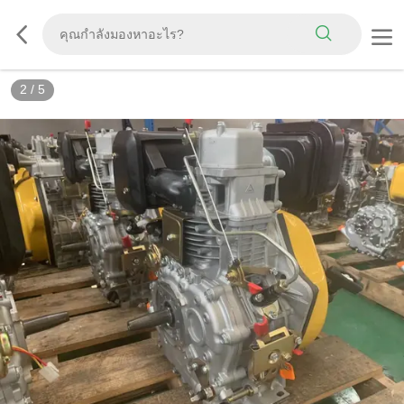
2
/
5