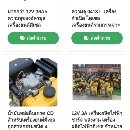
มากกว่า 12V 36Ah
ความจุ 0418 L เครื่อง
ความจุของอัครมูล
กําเนิด ไดเซล
เครื่องยนต์ดีเซล
เครื่องยนต์รวมการเจาะ
อุตสาหกรรม ให้มิติรวม
× กระบวนการ 86 × 72
ส่งคำถาม
ส่งคำถาม
420×440×495 มม สําห
มิลลิเมตรและขนาดรวม
รับพลังงานอุตสาหกรรม
420 × 440 × 495
มิลลิเมตร ออกแบบเพื่อ
การทํางาน
น้ำมันหล่อลื่นเกรด CD
12V 3A เครื่องผลิตไฟฟ้า
สำหรับเครื่องยนต์ดีเซล
ชาร์จ พลังงาน เครื่อง
อุตสาหกรรมชนิด 4
ผลิตไฟฟ้าดีเซล จําหน่าย