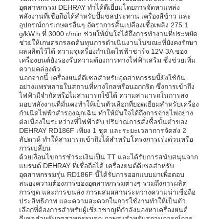
อุตสาหกรรม DEHRAY ทำได้ดีเยี่ยมโดยการจัดหาแหล่ง
พลังงานที่เชื่อถือได้สำหรับปั๊มชลประทาน เครื่องสีข้าว และ
อุปกรณ์การเกษตรอื่นๆ อัตราการสิ้นเปลืองเชื้อเพลิง 275.1
g/kW.h ที่ 3000 r/min ช่วยให้มั่นใจได้ถึงการทำงานที่ประหยัด
ช่วยให้เกษตรกรลดต้นทุนการดำเนินงานในขณะที่ยังคงรักษา
ผลผลิตไว้ได้ ความจุเครื่องกำเนิดไฟฟ้าชาร์จ 12V 3A ของ
เครื่องยนต์ยังรองรับความต้องการทางไฟฟ้าเสริม ซึ่งช่วยเพิ่ม
ความคล่องตัว
นอกจากนี้ เครื่องยนต์ดีเซลสำหรับอุตสาหกรรมนี้ยังใช้กัน
อย่างแพร่หลายในสถานที่ห่างไกลหรือนอกกริด ซึ่งการเข้าถึง
ไฟฟ้ามีจำกัดหรือไม่สามารถใช้ได้ ความสามารถในการส่ง
มอบพลังงานที่มั่นคงทำให้เป็นตัวเลือกที่ยอดเยี่ยมสำหรับเครื่อง
กำเนิดไฟฟ้าสำรองฉุกเฉิน ทำให้มั่นใจได้ถึงการจ่ายไฟอย่าง
ต่อเนื่องในระหว่างที่ไฟฟ้าดับ ปริมาณการสั่งซื้อขั้นต่ำของ
DEHRAY RD186F เพียง 1 ชุด และระยะเวลาการจัดส่ง 2
สัปดาห์ ทำให้สามารถเข้าถึงได้สำหรับโครงการเร่งด่วนหรือ
การเปลี่ยน
ด้วยเงื่อนไขการชำระเงินเป็น TT และได้รับการสนับสนุนจาก
แบรนด์ DEHRAY ที่เชื่อถือได้ เครื่องยนต์ดีเซลสำหรับ
อุตสาหกรรมรุ่น RD186F นี้ได้รับการออกแบบมาเพื่อตอบ
สนองความต้องการของอุตสาหกรรมต่างๆ รวมถึงการผลิต
การขุด และการขนส่ง การผสมผสานระหว่างความน่าเชื่อถือ
ประสิทธิภาพ และความสะดวกในการใช้งานทำให้เป็นตัว
เลือกที่ต้องการสำหรับผู้เชี่ยวชาญที่กำลังมองหาเครื่องยนต์
ดีเซลสำหรับอุตสาหกรรมคุณภาพสูงสำหรับสถานการณ์การ