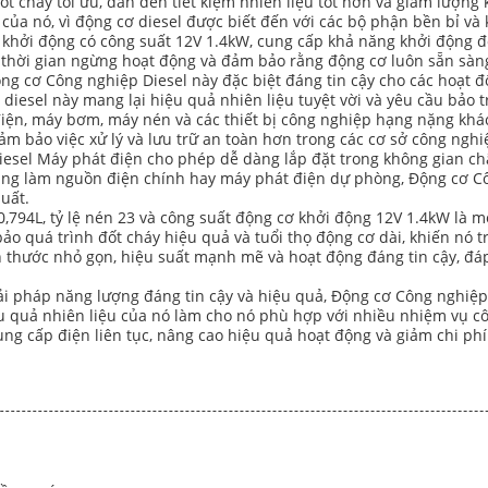
 cháy tối ưu, dẫn đến tiết kiệm nhiên liệu tốt hơn và giảm lượng k
ủa nó, vì động cơ diesel được biết đến với các bộ phận bền bỉ và 
 khởi động có công suất 12V 1.4kW, cung cấp khả năng khởi động đ
 thời gian ngừng hoạt động và đảm bảo rằng động cơ luôn sẵn sàng
g cơ Công nghiệp Diesel này đặc biệt đáng tin cậy cho các hoạt đ
diesel này mang lại hiệu quả nhiên liệu tuyệt vời và yêu cầu bảo t
ện, máy bơm, máy nén và các thiết bị công nghiệp hạng nặng khác.
m bảo việc xử lý và lưu trữ an toàn hơn trong các cơ sở công nghi
esel Máy phát điện cho phép dễ dàng lắp đặt trong không gian chật
g làm nguồn điện chính hay máy phát điện dự phòng, Động cơ Côn
uất.
0,794L, tỷ lệ nén 23 và công suất động cơ khởi động 12V 1.4kW là m
ảo quá trình đốt cháy hiệu quả và tuổi thọ động cơ dài, khiến nó 
h thước nhỏ gọn, hiệu suất mạnh mẽ và hoạt động đáng tin cậy, đá
i pháp năng lượng đáng tin cậy và hiệu quả, Động cơ Công nghiệp 
iệu quả nhiên liệu của nó làm cho nó phù hợp với nhiều nhiệm vụ 
g cấp điện liên tục, nâng cao hiệu quả hoạt động và giảm chi phí b