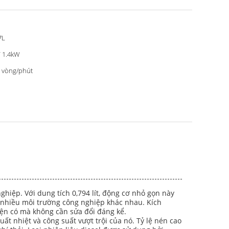
7L
 1.4kW
 vòng/phút
hiệp. Với dung tích 0,794 lít, động cơ nhỏ gọn này
o nhiều môi trường công nghiệp khác nhau. Kích
ện có mà không cần sửa đổi đáng kể.
t nhiệt và công suất vượt trội của nó. Tỷ lệ nén cao