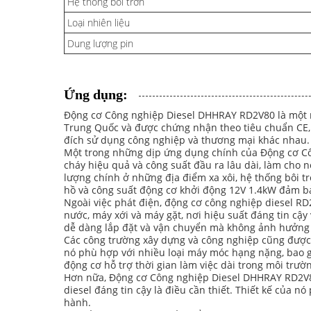
Hệ thống bôi trơn
Loại nhiên liệu
Dung lượng pin
Ứng dụng:
Động cơ Công nghiệp Diesel DHHRAY RD2V80 là một n
Trung Quốc và được chứng nhận theo tiêu chuẩn CE, 
đích sử dụng công nghiệp và thương mại khác nhau.
Một trong những dịp ứng dụng chính của Động cơ Công
cháy hiệu quả và công suất đầu ra lâu dài, làm cho 
lượng chính ở những địa điểm xa xôi, hệ thống bôi 
hồ và công suất động cơ khởi động 12V 1.4kW đảm bả
Ngoài việc phát điện, động cơ công nghiệp diesel R
nước, máy xới và máy gặt, nơi hiệu suất đáng tin cậy 
dễ dàng lắp đặt và vận chuyển mà không ảnh hưởng
Các công trường xây dựng và công nghiệp cũng được
nó phù hợp với nhiều loại máy móc hạng nặng, bao gồ
động cơ hỗ trợ thời gian làm việc dài trong môi trườ
Hơn nữa, Động cơ Công nghiệp Diesel DHHRAY RD2V80
diesel đáng tin cậy là điều cần thiết. Thiết kế của 
hành.