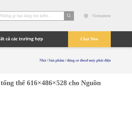
Vietnamese
search
Tất cả các trường hợp
Chat Now
Nhà
/
Sản phẩm
/
động cơ diesel máy phát điện
 tổng thể 616×486×528 cho Nguồn