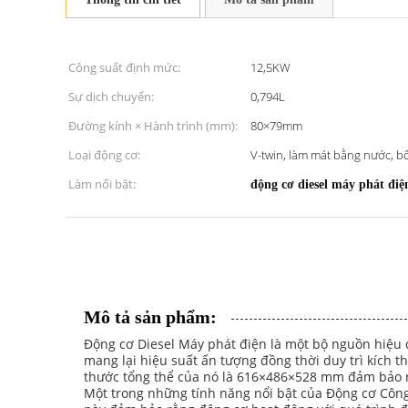
Công suất định mức:
12,5KW
Sự dịch chuyển:
0,794L
Đường kính × Hành trình (mm):
80×79mm
Loại động cơ:
V-twin, làm mát bằng nước, b
Làm nổi bật:
động cơ diesel máy phát điệ
Mô tả sản phẩm:
Động cơ Diesel Máy phát điện là một bộ nguồn hiệu q
mang lại hiệu suất ấn tượng đồng thời duy trì kích 
thước tổng thể của nó là 616×486×528 mm đảm bảo r
Một trong những tính năng nổi bật của Động cơ Công 