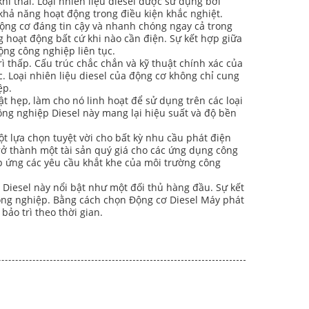
hí thải. Loại nhiên liệu diesel được sử dụng bởi
khả năng hoạt động trong điều kiện khắc nghiệt.
ộng cơ đáng tin cậy và nhanh chóng ngay cả trong
 hoạt động bất cứ khi nào cần điện. Sự kết hợp giữa
ộng công nghiệp liên tục.
rì thấp. Cấu trúc chắc chắn và kỹ thuật chính xác của
 Loại nhiên liệu diesel của động cơ không chỉ cung
ệp.
 hẹp, làm cho nó linh hoạt để sử dụng trên các loại
g nghiệp Diesel này mang lại hiệu suất và độ bền
ột lựa chọn tuyệt vời cho bất kỳ nhu cầu phát điện
trở thành một tài sản quý giá cho các ứng dụng công
p ứng các yêu cầu khắt khe của môi trường công
Diesel này nổi bật như một đối thủ hàng đầu. Sự kết
công nghiệp. Bằng cách chọn Động cơ Diesel Máy phát
ảo trì theo thời gian.