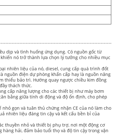
ều dịp và tình huống ứng dụng. Có nguồn gốc từ
 khiến nó trở thành lựa chọn lý tưởng cho nhiều mục
 nhiên liệu của nó, diesel, cung cấp quá trình đốt
ù là nguồn điện dự phòng khẩn cấp hay là nguồn năng
ảm thiểu bảo trì. Hướng quay ngược chiều kim đồng
đầy thách thức.
ung cấp năng lượng cho các thiết bị như máy bơm
ự cân bằng giữa tính di động và độ ổn định, cho phép
ế nhỏ gọn và tuân thủ chứng nhận CE của nó làm cho
ả nhiên liệu đáng tin cậy và kết cấu bền bỉ của
 thuyền nhỏ và thiết bị phụ trợ, nơi một động cơ
g hàng hải, đảm bảo tuổi thọ và độ tin cậy trong vận