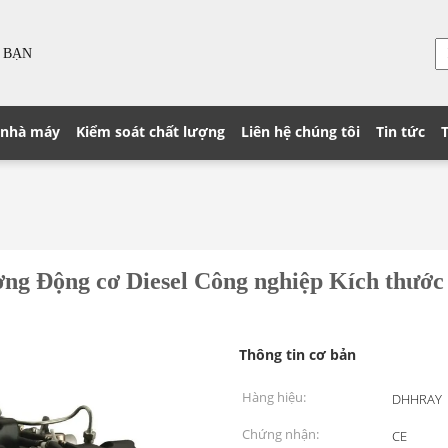
 BẠN
 nhà máy
Kiểm soát chất lượng
Liên hệ chúng tôi
Tin tức
ợng Động cơ Diesel Công nghiệp Kích thước
Thông tin cơ bản
Hàng hiệu:
DHHRAY
Chứng nhận:
CE