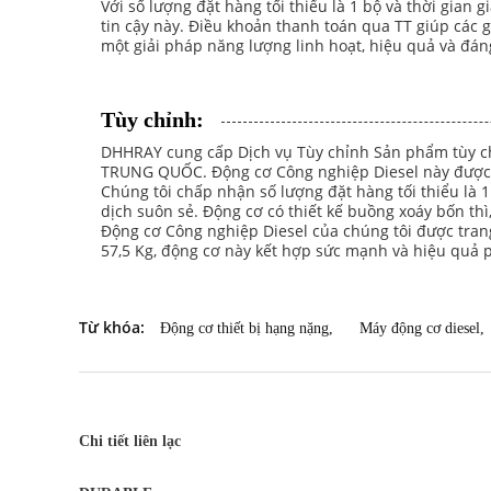
Với số lượng đặt hàng tối thiểu là 1 bộ và thời gia
tin cậy này. Điều khoản thanh toán qua TT giúp các
một giải pháp năng lượng linh hoạt, hiệu quả và đáng
Tùy chỉnh:
DHHRAY cung cấp Dịch vụ Tùy chỉnh Sản phẩm tùy ch
TRUNG QUỐC. Động cơ Công nghiệp Diesel này được c
Chúng tôi chấp nhận số lượng đặt hàng tối thiểu là 1
dịch suôn sẻ. Động cơ có thiết kế buồng xoáy bốn t
Động cơ Công nghiệp Diesel của chúng tôi được trang 
57,5 ​​Kg, động cơ này kết hợp sức mạnh và hiệu quả 
Từ khóa:
Động cơ thiết bị hạng nặng
,
Máy động cơ diesel
,
Chi tiết liên lạc