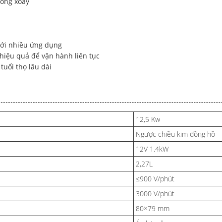
uồng xoáy
với nhiều ứng dụng
 hiệu quả để vận hành liên tục
uổi thọ lâu dài
12,5 Kw
Ngược chiều kim đồng hồ
12V 1.4kW
2,27L
≤900 V/phút
3000 V/phút
80×79 mm