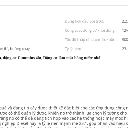
Dung tích dầu bôi trơn:
2.2
Công suất động cơ khởi động:
12V
Tốc độ thấp nhất ở mức không
900
tải:
ốn thì, buồng xoáy
Tỷ lệ nén:
23
,
,
n
động cơ Cummins 4bt
Động cơ làm mát bằng nước nhỏ
uả và đáng tin cậy được thiết kế đặc biệt cho các ứng dụng công ng
thước có thể quản lý được, khiến nó trở thành lựa chọn lý tưởng ch
ằng nó có thể dễ dàng tích hợp vào các hệ thống hoặc máy móc hi
nghiệp Diesel này là tỷ lệ nén mạnh mẽ 23:1, góp phần vào hiệu suấ