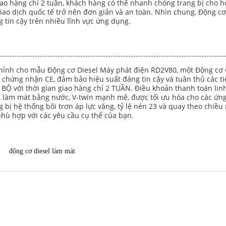
n giao hàng chỉ 2 tuần, khách hàng có thể nhanh chóng trang bị cho
 giao dịch quốc tế trở nên đơn giản và an toàn. Nhìn chung, Động
 tin cậy trên nhiều lĩnh vực ứng dụng.
ỉnh cho mẫu Động cơ Diesel Máy phát điện RD2V80, một Động cơ Cô
hứng nhận CE, đảm bảo hiệu suất đáng tin cậy và tuân thủ các ti
 BỘ với thời gian giao hàng chỉ 2 TUẦN. Điều khoản thanh toán linh
hì, làm mát bằng nước, V-twin mạnh mẽ, được tối ưu hóa cho các ứn
bị hệ thống bôi trơn áp lực văng, tỷ lệ nén 23 và quay theo chiều 
phù hợp với các yêu cầu cụ thể của bạn.
động cơ diesel làm mát