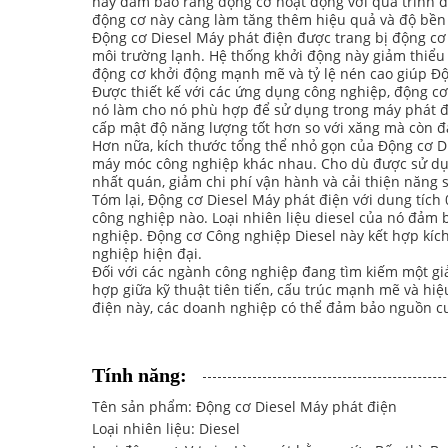
này đảm bảo rằng động cơ hoạt động với quá trình đốt
động cơ này càng làm tăng thêm hiệu quả và độ bền c
Động cơ Diesel Máy phát điện được trang bị động cơ
môi trường lạnh. Hệ thống khởi động này giảm thiểu
động cơ khởi động mạnh mẽ và tỷ lệ nén cao giúp Độn
Được thiết kế với các ứng dụng công nghiệp, động cơ 
nó làm cho nó phù hợp để sử dụng trong máy phát đi
cấp mật độ năng lượng tốt hơn so với xăng mà còn đả
Hơn nữa, kích thước tổng thể nhỏ gọn của Động cơ Di
máy móc công nghiệp khác nhau. Cho dù được sử dụn
nhất quán, giảm chi phí vận hành và cải thiện năng s
Tóm lại, Động cơ Diesel Máy phát điện với dung tích 
công nghiệp nào. Loại nhiên liệu diesel của nó đảm b
nghiệp. Động cơ Công nghiệp Diesel này kết hợp kíc
nghiệp hiện đại.
Đối với các ngành công nghiệp đang tìm kiếm một giả
hợp giữa kỹ thuật tiên tiến, cấu trúc mạnh mẽ và h
điện này, các doanh nghiệp có thể đảm bảo nguồn cun
Tính năng:
Tên sản phẩm: Động cơ Diesel Máy phát điện
Loại nhiên liệu: Diesel