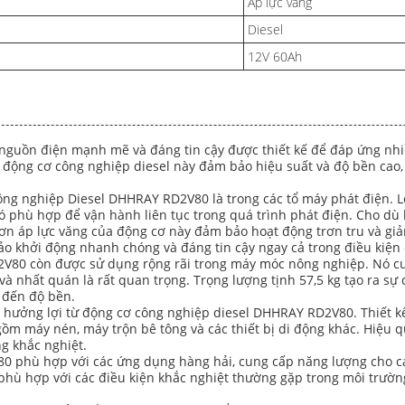
Áp lực văng
Diesel
12V 60Ah
guồn điện mạnh mẽ và đáng tin cậy được thiết kế để đáp ứng nhi
động cơ công nghiệp diesel này đảm bảo hiệu suất và độ bền cao,
 nghiệp Diesel DHHRAY RD2V80 là trong các tổ máy phát điện. Loại
nó phù hợp để vận hành liên tục trong quá trình phát điện. Cho d
trơn áp lực văng của động cơ này đảm bảo hoạt động trơn tru và gi
o khởi động nhanh chóng và đáng tin cậy ngay cả trong điều kiện 
D2V80 còn được sử dụng rộng rãi trong máy móc nông nghiệp. Nó c
và nhất quán là rất quan trọng. Trọng lượng tịnh 57,5 ​​kg tạo ra s
 đến độ bền.
 hưởng lợi từ động cơ công nghiệp diesel DHHRAY RD2V80. Thiết k
m máy nén, máy trộn bê tông và các thiết bị di động khác. Hiệu qu
ng khắc nghiệt.
 phù hợp với các ứng dụng hàng hải, cung cấp năng lượng cho các
nó phù hợp với các điều kiện khắc nghiệt thường gặp trong môi trườn