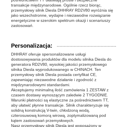
transakcje międzynarodowe. Ogólnie rzecz biorąc,
przemysłowy silnik Diesla DHHRAY RD2V80 wyróżnia się
jako wszechstronne, wydajne i niezawodne rozwiązanie
energetyczne w szerokim spektrum okazji i scenariuszy
zastosowań.
Personalizacja:
DHHRAY oferuje spersonalizowane usługi
dostosowywania produktów dla modelu silnika Diesla do
generatora RD2V80, wysokiej jakości przemysłowego
silnika Diesla wyprodukowanego w CHINACH. Ten
przemysłowy silnik Diesla posiada certyfikat CE,
zapewniając niezawodne działanie i zgodność z
międzynarodowymi standardami.
Akceptujemy minimalną ilość zamówienia 1 ZESTAW z
czasem dostawy wynoszącym zaledwie 2 TYGODNIE.
Warunki płatności są elastyczne za pośrednictwem TT,
aby ułatwić płynne transakcje. Silnik charakteryzuje się
solidną konstrukcją V-twin, chłodzoną wodą,
czterosuwową komorą wirową, zoptymalizowaną pod
kątem zastosowań przemysłowych.
Nasz przemysłowy silnik Diesla jest wyposażony w