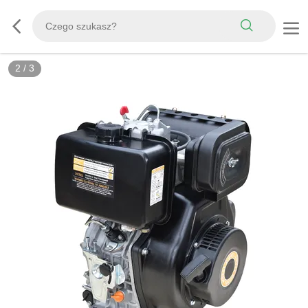
2
/
3