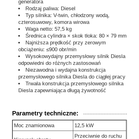
generatora
Rodzaj paliwa: Diesel
dźwiękoszczelny agregat prądotwórczy
Typ silnika: V-twin, chłodzony wodą,
czterosuwowy, komora wirowa
Waga netto: 57,5 kg
Generator do użytku domowego
Średnica cylindra × skok tłoka: 80 × 79 mm
Najniższa prędkość przy zerowym
obciążeniu: ≤900 obr/min
Zestaw generatora baldachimu
Wysokowydajny przemysłowy silnik Diesla
odpowiedni do różnych zastosowań
Niezawodna i wydajna konstrukcja
generator o niskim poziomie hałasu
przemysłowego silnika Diesla do ciągłej pracy
Trwała konstrukcja przemysłowego silnika
Diesla zapewniająca długą żywotność
Utrzymanie generatora
Parametry techniczne:
Zestaw generatora spawalniczego
Moc znamionowa
12,5 kW
silnik diesla generatora
Przeciwnie do ruchu