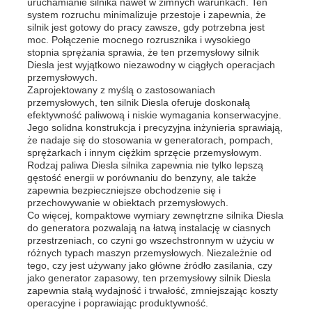
uruchamianie silnika nawet w zimnych warunkach. Ten
system rozruchu minimalizuje przestoje i zapewnia, że
silnik jest gotowy do pracy zawsze, gdy potrzebna jest
O nas
moc. Połączenie mocnego rozrusznika i wysokiego
stopnia sprężania sprawia, że ten przemysłowy silnik
Diesla jest wyjątkowo niezawodny w ciągłych operacjach
przemysłowych.
Wycieczka po fabryce
Zaprojektowany z myślą o zastosowaniach
przemysłowych, ten silnik Diesla oferuje doskonałą
efektywność paliwową i niskie wymagania konserwacyjne.
Jego solidna konstrukcja i precyzyjna inżynieria sprawiają,
Kontrola jakości
że nadaje się do stosowania w generatorach, pompach,
sprężarkach i innym ciężkim sprzęcie przemysłowym.
Rodzaj paliwa Diesla silnika zapewnia nie tylko lepszą
Skontaktuj się z nami
gęstość energii w porównaniu do benzyny, ale także
zapewnia bezpieczniejsze obchodzenie się i
przechowywanie w obiektach przemysłowych.
Co więcej, kompaktowe wymiary zewnętrzne silnika Diesla
Aktualności
do generatora pozwalają na łatwą instalację w ciasnych
przestrzeniach, co czyni go wszechstronnym w użyciu w
różnych typach maszyn przemysłowych. Niezależnie od
Wszystkie przypadki
tego, czy jest używany jako główne źródło zasilania, czy
jako generator zapasowy, ten przemysłowy silnik Diesla
zapewnia stałą wydajność i trwałość, zmniejszając koszty
operacyjne i poprawiając produktywność.
Poprosić o wycenę