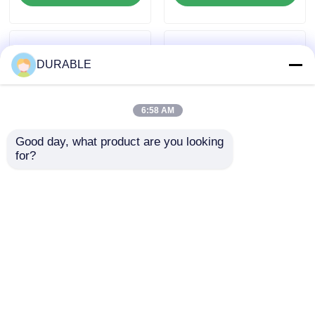
mm i Wymiary
zaprojektowany dla
Całkowite
maksymalnej
420×440×495 mm,
trwałości i
Zaprojektowany z
wydajności
DURABLE
Myślą o Wydajności
6:58 AM
Good day, what product are you looking 
for?
12V 3A Generator
Wymiar 0,418 l Diesel
ładowania Pojemność
Industrial Engine
Generator silnik
Featuring Bore×
wysokoprężny
Stroke 86×72 mm
Wyślij zapytanie
Wyślij zapytanie
zapewniający
Idealny dla
pojemność 1,65L
niezawodności
oleju smarowego i
sprzętu
powyżej 12V 36Ah
przemysłowego
Dom
O nas
Skontaktuj się z nami
Desktop Site
Pojemność
Sitemap
Polityka prywatności