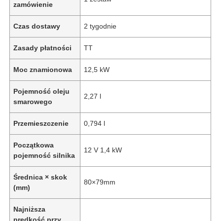
zamówienie
Czas dostawy
2 tygodnie
Zasady płatności
TT
Moc znamionowa
12,5 kW
Pojemność oleju
2,27 l
smarowego
Przemieszczenie
0,794 l
Początkowa
12 V 1,4 kW
pojemność silnika
Średnica × skok
80×79mm
(mm)
Najniższa
prędkość przy