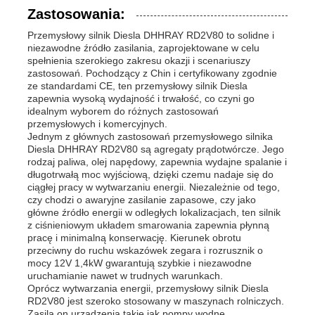
Zastosowania:
Przemysłowy silnik Diesla DHHRAY RD2V80 to solidne i
niezawodne źródło zasilania, zaprojektowane w celu
spełnienia szerokiego zakresu okazji i scenariuszy
zastosowań. Pochodzący z Chin i certyfikowany zgodnie
ze standardami CE, ten przemysłowy silnik Diesla
zapewnia wysoką wydajność i trwałość, co czyni go
idealnym wyborem do różnych zastosowań
przemysłowych i komercyjnych.
Jednym z głównych zastosowań przemysłowego silnika
Diesla DHHRAY RD2V80 są agregaty prądotwórcze. Jego
rodzaj paliwa, olej napędowy, zapewnia wydajne spalanie i
długotrwałą moc wyjściową, dzięki czemu nadaje się do
ciągłej pracy w wytwarzaniu energii. Niezależnie od tego,
czy chodzi o awaryjne zasilanie zapasowe, czy jako
główne źródło energii w odległych lokalizacjach, ten silnik
z ciśnieniowym układem smarowania zapewnia płynną
pracę i minimalną konserwację. Kierunek obrotu
przeciwny do ruchu wskazówek zegara i rozrusznik o
mocy 12V 1,4kW gwarantują szybkie i niezawodne
uruchamianie nawet w trudnych warunkach.
Oprócz wytwarzania energii, przemysłowy silnik Diesla
RD2V80 jest szeroko stosowany w maszynach rolniczych.
Zasila on urządzenia takie jak pompy wodne,