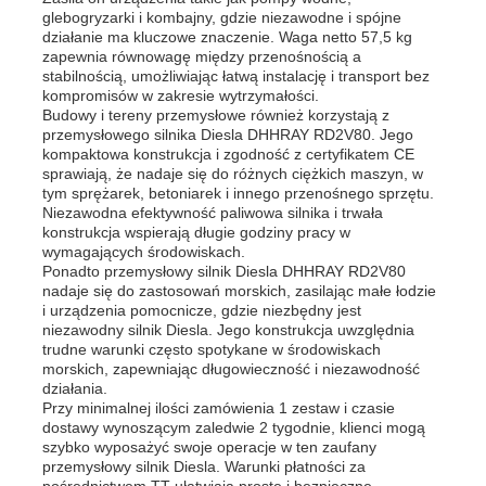
glebogryzarki i kombajny, gdzie niezawodne i spójne
działanie ma kluczowe znaczenie. Waga netto 57,5 kg
zapewnia równowagę między przenośnością a
stabilnością, umożliwiając łatwą instalację i transport bez
kompromisów w zakresie wytrzymałości.
Budowy i tereny przemysłowe również korzystają z
przemysłowego silnika Diesla DHHRAY RD2V80. Jego
kompaktowa konstrukcja i zgodność z certyfikatem CE
sprawiają, że nadaje się do różnych ciężkich maszyn, w
tym sprężarek, betoniarek i innego przenośnego sprzętu.
Niezawodna efektywność paliwowa silnika i trwała
konstrukcja wspierają długie godziny pracy w
wymagających środowiskach.
Ponadto przemysłowy silnik Diesla DHHRAY RD2V80
nadaje się do zastosowań morskich, zasilając małe łodzie
i urządzenia pomocnicze, gdzie niezbędny jest
niezawodny silnik Diesla. Jego konstrukcja uwzględnia
trudne warunki często spotykane w środowiskach
morskich, zapewniając długowieczność i niezawodność
działania.
Przy minimalnej ilości zamówienia 1 zestaw i czasie
dostawy wynoszącym zaledwie 2 tygodnie, klienci mogą
szybko wyposażyć swoje operacje w ten zaufany
przemysłowy silnik Diesla. Warunki płatności za
pośrednictwem TT ułatwiają proste i bezpieczne