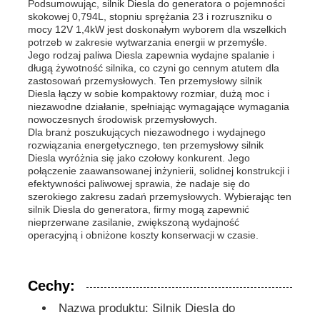
Podsumowując, silnik Diesla do generatora o pojemności
skokowej 0,794L, stopniu sprężania 23 i rozruszniku o
mocy 12V 1,4kW jest doskonałym wyborem dla wszelkich
agregat prądotwórczy diesla
potrzeb w zakresie wytwarzania energii w przemyśle.
Jego rodzaj paliwa Diesla zapewnia wydajne spalanie i
długą żywotność silnika, co czyni go cennym atutem dla
zastosowań przemysłowych. Ten przemysłowy silnik
zestaw generatorów benzynowych
Diesla łączy w sobie kompaktowy rozmiar, dużą moc i
niezawodne działanie, spełniając wymagające wymagania
nowoczesnych środowisk przemysłowych.
Zestaw generatora falownika
Dla branż poszukujących niezawodnego i wydajnego
rozwiązania energetycznego, ten przemysłowy silnik
Diesla wyróżnia się jako czołowy konkurent. Jego
połączenie zaawansowanej inżynierii, solidnej konstrukcji i
Przenośny zestaw generatora
efektywności paliwowej sprawia, że nadaje się do
szerokiego zakresu zadań przemysłowych. Wybierając ten
silnik Diesla do generatora, firmy mogą zapewnić
zestaw generatorów przemysłowych
nieprzerwane zasilanie, zwiększoną wydajność
operacyjną i obniżone koszty konserwacji w czasie.
Cyfrowy zestaw generatora
Cechy:
Nazwa produktu: Silnik Diesla do
Generator otwartych ramek