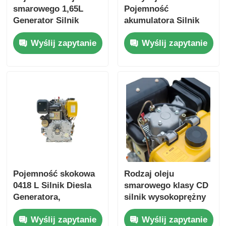
smarowego 1,65L
Pojemność
Generator Silnik
akumulatora Silnik
wysokoprężny Silnik
Diesla Przemysłowy
Wyślij zapytanie
Wyślij zapytanie
chłodzony
Zapewniający Ogólne
powietrzem Rodzaj
Wymiary
silnika Moc
420×440×495 mm dla
znamionowa 6KW
mocy przemysłowej
Silnik silnik silnik
silnik silnik silnik
silnik silnik silnik
silnik silnik silnik
silnik silnik silnik
silnik silnik silnik
silnik silnik silnik
silnik silnik
Pojemność skokowa
Rodzaj oleju
0418 L Silnik Diesla
smarowego klasy CD
Generatora,
silnik wysokoprężny
Zawierający
silnik przemysłowy 4-
Wyślij zapytanie
Wyślij zapytanie
Otwór×Skok 86×72
takowy typ silnika