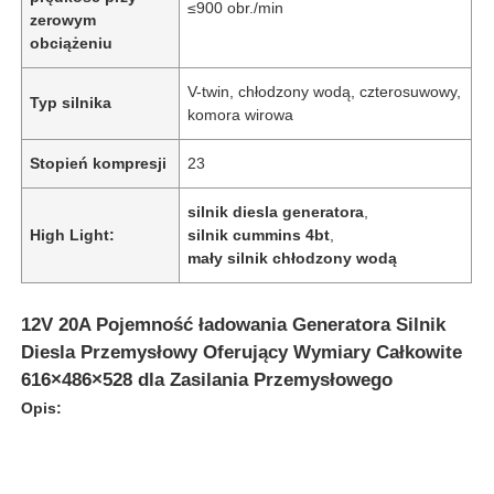
≤900 obr./min
zerowym
obciążeniu
V-twin, chłodzony wodą, czterosuwowy,
Typ silnika
komora wirowa
Stopień kompresji
23
silnik diesla generatora
,
High Light:
silnik cummins 4bt
,
mały silnik chłodzony wodą
12V 20A Pojemność ładowania Generatora Silnik
Diesla Przemysłowy Oferujący Wymiary Całkowite
616×486×528 dla Zasilania Przemysłowego
Opis: