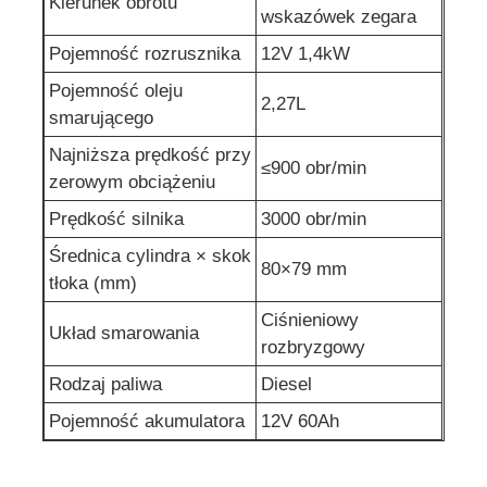
Kierunek obrotu
wskazówek zegara
pompa wody ściekowej
Pojemność rozrusznika
12V 1,4kW
Pojemność oleju
2,27L
smarującego
Najniższa prędkość przy
≤900 obr/min
zerowym obciążeniu
Prędkość silnika
3000 obr/min
Średnica cylindra × skok
80×79 mm
tłoka (mm)
Ciśnieniowy
Układ smarowania
rozbryzgowy
Rodzaj paliwa
Diesel
Pojemność akumulatora
12V 60Ah