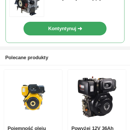
Wymiary Całkowite
616×486×528 dla Zasilania
Przemysłowego
Kontyntynuj
Polecane produkty
Pojemność oleju
Powyżej 12V 36Ah