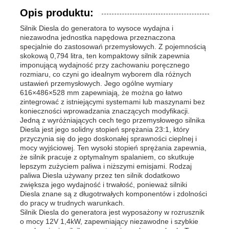
Opis produktu:
Silnik Diesla do generatora to wysoce wydajna i
niezawodna jednostka napędowa przeznaczona
specjalnie do zastosowań przemysłowych. Z pojemnością
skokową 0,794 litra, ten kompaktowy silnik zapewnia
imponującą wydajność przy zachowaniu poręcznego
rozmiaru, co czyni go idealnym wyborem dla różnych
ustawień przemysłowych. Jego ogólne wymiary
616×486×528 mm zapewniają, że można go łatwo
zintegrować z istniejącymi systemami lub maszynami bez
konieczności wprowadzania znaczących modyfikacji.
Jedną z wyróżniających cech tego przemysłowego silnika
Diesla jest jego solidny stopień sprężania 23:1, który
przyczynia się do jego doskonałej sprawności cieplnej i
mocy wyjściowej. Ten wysoki stopień sprężania zapewnia,
że silnik pracuje z optymalnym spalaniem, co skutkuje
Dom
lepszym zużyciem paliwa i niższymi emisjami. Rodzaj
paliwa Diesla używany przez ten silnik dodatkowo
zwiększa jego wydajność i trwałość, ponieważ silniki
Produkty
Diesla znane są z długotrwałych komponentów i zdolności
do pracy w trudnych warunkach.
Silnik Diesla do generatora jest wyposażony w rozrusznik
o mocy 12V 1,4kW, zapewniający niezawodne i szybkie
Filmy