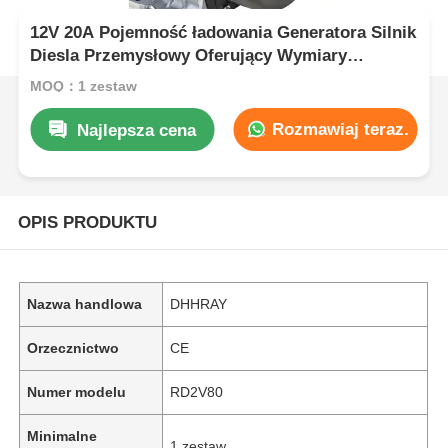
12V 20A Pojemność ładowania Generatora Silnik
Diesla Przemysłowy Oferujący Wymiary
Całkowite 616×486×528 dla Zasilania
MOQ：1 zestaw
Przemysłowego
Rozmawiaj teraz.
Najlepsza cena
OPIS PRODUKTU
Nazwa handlowa
DHHRAY
Orzecznictwo
CE
Numer modelu
RD2V80
Minimalne
1 zestaw