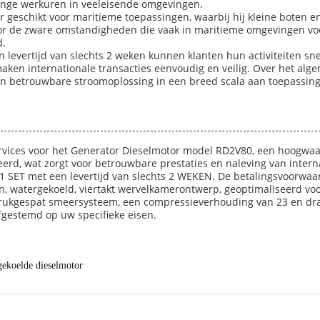
ange werkuren in veeleisende omgevingen.
r geschikt voor maritieme toepassingen, waarbij hij kleine boten 
 voor de zware omstandigheden die vaak in maritieme omgevingen 
d.
 levertijd van slechts 2 weken kunnen klanten hun activiteiten sn
maken internationale transacties eenvoudig en veilig. Over het a
te en betrouwbare stroomoplossing in een breed scala aan toepassin
vices voor het Generator Dieselmotor model RD2V80, een hoogwaar
ceerd, wat zorgt voor betrouwbare prestaties en naleving van inter
SET met een levertijd van slechts 2 WEKEN. De betalingsvoorwaarden
in, watergekoeld, viertakt wervelkamerontwerp, geoptimaliseerd voo
drukgespat smeersysteem, een compressieverhouding van 23 en draa
fgestemd op uw specifieke eisen.
gekoelde dieselmotor