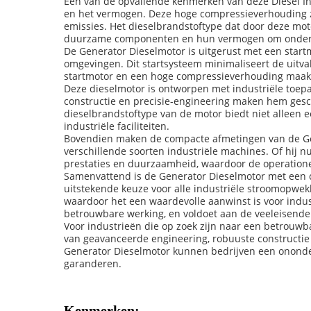
Een van de opvallende kenmerken van deze Diesel Ind
en het vermogen. Deze hoge compressieverhouding zo
emissies. Het dieselbrandstoftype dat door deze mo
duurzame componenten en hun vermogen om onder 
De Generator Dieselmotor is uitgerust met een start
omgevingen. Dit startsysteem minimaliseert de uitval
startmotor en een hoge compressieverhouding maakt d
Deze dieselmotor is ontworpen met industriële toepa
constructie en precisie-engineering maken hem gesc
dieselbrandstoftype van de motor biedt niet alleen e
industriële faciliteiten.
Bovendien maken de compacte afmetingen van de Gener
verschillende soorten industriële machines. Of hij n
prestaties en duurzaamheid, waardoor de operatione
Samenvattend is de Generator Dieselmotor met een c
uitstekende keuze voor alle industriële stroomopwek
waardoor het een waardevolle aanwinst is voor indus
betrouwbare werking, en voldoet aan de veeleisende
Voor industrieën die op zoek zijn naar een betrouwba
van geavanceerde engineering, robuuste constructie 
Generator Dieselmotor kunnen bedrijven een ononder
garanderen.
Kenmerken: