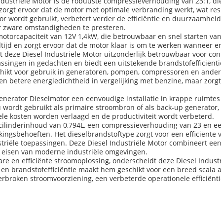
ustriële Motor is de robuuste compressieverhouding van 23:1, die
rgt ervoor dat de motor met optimale verbranding werkt, wat resu
tor wordt gebruikt, verbetert verder de efficiëntie en duurzaamhe
zware omstandigheden te presteren.
motorcapaciteit van 12V 1,4kW, die betrouwbaar en snel starten van
tijd en zorgt ervoor dat de motor klaar is om te werken wanneer e
eze Diesel Industriële Motor uitzonderlijk betrouwbaar voor cont
ssingen in gedachten en biedt een uitstekende brandstofefficiënti
hikt voor gebruik in generatoren, pompen, compressoren en ander
en betere energiedichtheid in vergelijking met benzine, maar zorgt
ator Dieselmotor een eenvoudige installatie in krappe ruimtes mog
u wordt gebruikt als primaire stroombron of als back-up generator, 
le kosten worden verlaagd en de productiviteit wordt verbeterd.
ilinderinhoud van 0,794L, een compressieverhouding van 23 en ee
kingsbehoeften. Het dieselbrandstoftype zorgt voor een efficiënte
triële toepassingen. Deze Diesel Industriële Motor combineert een
 eisen van moderne industriële omgevingen.
re en efficiënte stroomoplossing, onderscheidt deze Diesel Indust
en brandstofefficiëntie maakt hem geschikt voor een breed scala aa
broken stroomvoorziening, een verbeterde operationele efficiënti