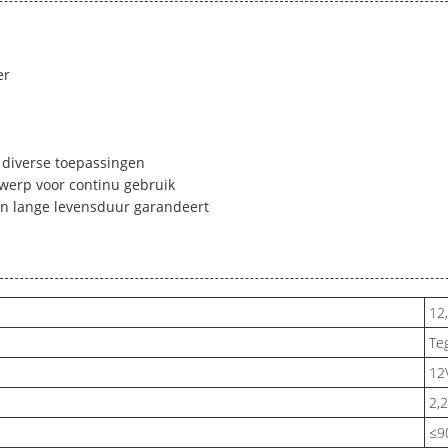
er
 diverse toepassingen
twerp voor continu gebruik
en lange levensduur garandeert
12
Te
12
2,
≤9