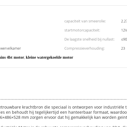
capaciteit van smeerolie:
2.2
startmotorcapaciteit:
12V
De laagste snelheid bij nullast:
≤90
, wervelkamer
Compressieverhouding:
23
,
ns 4bt motor
kleine watergekoelde motor
etrouwbare krachtbron die speciaal is ontworpen voor industriële 
s en behoudt hij tegelijkertijd een hanteerbaar formaat, waardoor 
616×486×528 mm zorgen ervoor dat hij gemakkelijk kan worden geï