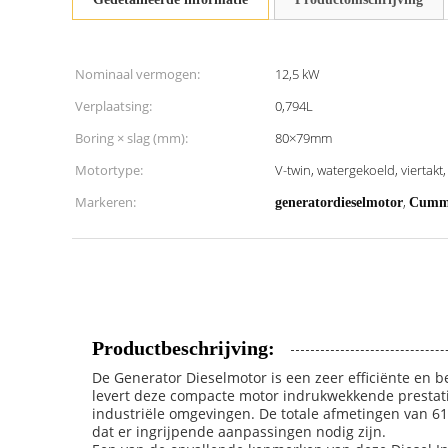
Nominaal vermogen:
12,5 kW
Verplaatsing:
0,794L
Boring × slag (mm):
80×79mm
Motortype:
V-twin, watergekoeld, viertakt
Markeren:
,
generatordieselmotor
Cummi
Productbeschrijving:
De Generator Dieselmotor is een zeer efficiënte en b
levert deze compacte motor indrukwekkende prestatie
industriële omgevingen. De totale afmetingen van 
dat er ingrijpende aanpassingen nodig zijn.