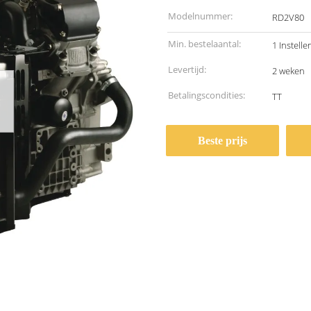
Modelnummer:
RD2V80
Min. bestelaantal:
1 Instelle
Levertijd:
2 weken
Betalingscondities:
TT
Beste prijs