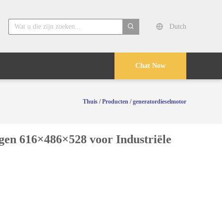
Dutch
search
Chat Now
Thuis
/
Producten
/
generatordieselmotor
gen 616×486×528 voor Industriële