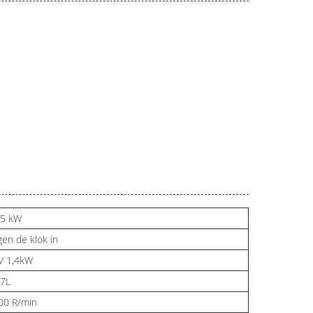
,5 kW
gen de klok in
V 1,4kW
27L
00 R/min