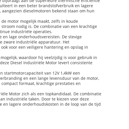
 bijdraagt aan de superieure thermische efficiëntie
lteert in een beter brandstofverbruik en lagere
id, aangezien dieselmotoren bekend staan om hun
 de motor mogelijk maakt, zelfs in koude
r stroom nodig is. De combinatie van een krachtige
inue industriële operaties.
e en lage onderhoudsvereisten. De stevige
e zware industriële apparatuur. Het
 ook voor een veiligere hantering en opslag in
elijk, waardoor hij veelzijdig is voor gebruik in
deze Diesel Industriële Motor levert consistente
n startmotorcapaciteit van 12V 1,4kW een
 verbranding en een lange levensduur van de motor,
 compact formaat, krachtige prestaties en
riële Motor zich als een topkandidaat. De combinatie
n industriële taken. Door te kiezen voor deze
e en lagere onderhoudskosten in de loop van de tijd