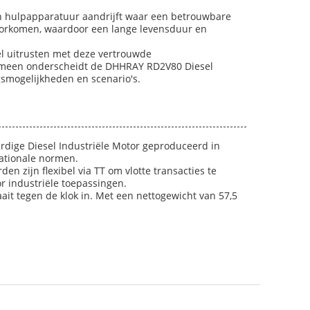
en hulpapparatuur aandrijft waar een betrouwbare
voorkomen, waardoor een lange levensduur en
el uitrusten met deze vertrouwde
lgemeen onderscheidt de DHHRAY RD2V80 Diesel
gsmogelijkheden en scenario's.
dige Diesel Industriële Motor geproduceerd in
nationale normen.
 zijn flexibel via TT om vlotte transacties te
r industriële toepassingen.
it tegen de klok in. Met een nettogewicht van 57,5