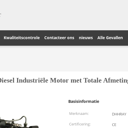
T
Kwaliteitscontrole
Contacteer ons
nieuws
Alle Gevallen
iesel Industriële Motor met Totale Afmetin
Basisinformatie
Merknaam:
DHHRAY
Certificering:
CE