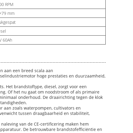
00 RPM
×79 mm
ukgespat
esel
V 60Ah
en aan een breed scala aan
eselindustriemotor hoge prestaties en duurzaamheid,
. Het brandstoftype, diesel, zorgt voor een
king. Of het nu gaat om noodstroom of als primaire
minimaal onderhoud. De draairichting tegen de klok
standigheden.
r aan zoals waterpompen, cultivators en
venwicht tussen draagbaarheid en stabiliteit,
 naleving van de CE-certificering maken hem
paratuur. De betrouwbare brandstofefficiëntie en