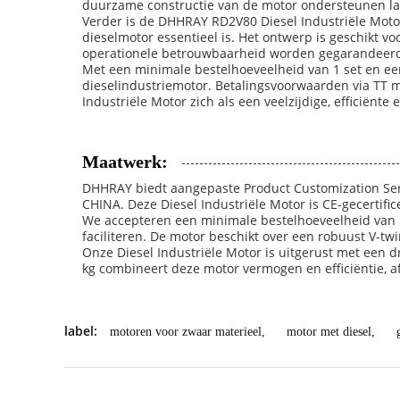
duurzame constructie van de motor ondersteunen l
Verder is de DHHRAY RD2V80 Diesel Industriële Moto
dieselmotor essentieel is. Het ontwerp is geschikt
operationele betrouwbaarheid worden gegarandeer
Met een minimale bestelhoeveelheid van 1 set en een
dieselindustriemotor. Betalingsvoorwaarden via TT 
Industriële Motor zich als een veelzijdige, efficiën
Maatwerk:
DHHRAY biedt aangepaste Product Customization Ser
CHINA. Deze Diesel Industriële Motor is CE-gecertifi
We accepteren een minimale bestelhoeveelheid van 1 
faciliteren. De motor beschikt over een robuust V-tw
Onze Diesel Industriële Motor is uitgerust met een 
kg combineert deze motor vermogen en efficiëntie, a
label:
motoren voor zwaar materieel
,
motor met diesel
,