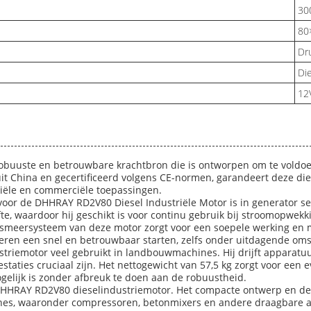
30
80
Dr
Di
12
robuuste en betrouwbare krachtbron die is ontworpen om te voldo
uit China en gecertificeerd volgens CE-normen, garandeert deze di
triële en commerciële toepassingen.
oor de DHHRAY RD2V80 Diesel Industriële Motor is in generator sets
te, waardoor hij geschikt is voor continu gebruik bij stroomopwek
e smeersysteem van deze motor zorgt voor een soepele werking en 
deren een snel en betrouwbaar starten, zelfs onder uitdagende om
riemotor veel gebruikt in landbouwmachines. Hij drijft apparatuu
aties cruciaal zijn. Het nettogewicht van 57,5 kg zorgt voor een e
gelijk is zonder afbreuk te doen aan de robuustheid.
e DHHRAY RD2V80 dieselindustriemotor. Het compacte ontwerp en de
nes, waaronder compressoren, betonmixers en andere draagbare ap