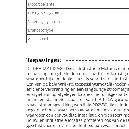
Motortoerental
Boring × Slag (mm)
Smeringssysteem
Brandstoftype
Accucapaciteit
Toepassingen:
De DHHRAY RD2V80 Diesel Industriële Motor is een 
toepassingsmogelijkheden en scenario's. Afkomstig 
waardoor hij een ideale keuze is voor diverse indus
Een van de belangrijkste toepassingsmogelijkheden v
efficiënte verbranding en een langdurige stroomafgif
energiebron op afgelegen locaties, het drukgespatt
in en een startmotorcapaciteit van 12V 1,4kW garan
Naast stroomopwekking wordt de RD2V80 dieselindust
oogstmachines, waar betrouwbare en consistente prest
waardoor een eenvoudige installatie en transport mo
Bouw- en industriële locaties profiteren ook van d
geschikt voor een verscheidenheid aan zware machi