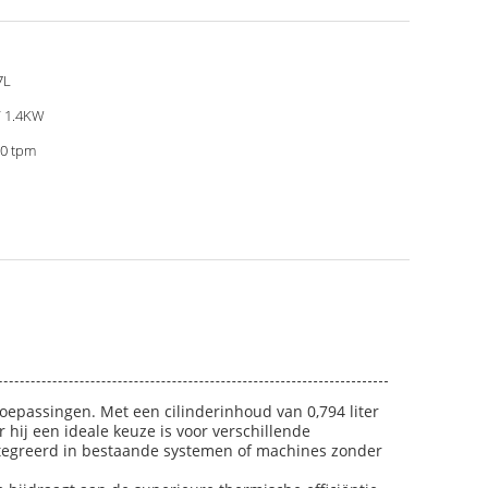
7L
 1.4KW
0 tpm
toepassingen. Met een cilinderinhoud van 0,794 liter
hij een ideale keuze is voor verschillende
ntegreerd in bestaande systemen of machines zonder