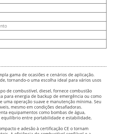
ento
mpla gama de ocasiões e cenários de aplicação.
ade, tornando-o uma escolha ideal para vários usos
po de combustível, diesel, fornece combustão
Seja para energia de backup de emergência ou como
rante uma operação suave e manutenção mínima. Seu
iáveis, mesmo em condições desafiadoras.
limenta equipamentos como bombas de água,
equilíbrio entre portabilidade e estabilidade,
ompacto e adesão à certificação CE o tornam
s. A eficiência de combustível confiável e a