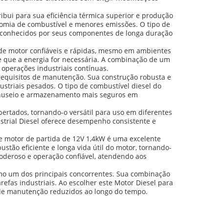
ibui para sua eficiência térmica superior e produção
omia de combustível e menores emissões. O tipo de
ão conhecidos por seus componentes de longa duração
de motor confiáveis e rápidas, mesmo em ambientes
re que a energia for necessária. A combinação de um
 operações industriais contínuas.
 requisitos de manutenção. Sua construção robusta e
triais pesados. O tipo de combustível diesel do
nuseio e armazenamento mais seguros em
ertados, tornando-o versátil para uso em diferentes
strial Diesel oferece desempenho consistente e
e motor de partida de 12V 1,4kW é uma excelente
stão eficiente e longa vida útil do motor, tornando-
oderoso e operação confiável, atendendo aos
como um dos principais concorrentes. Sua combinação
fas industriais. Ao escolher este Motor Diesel para
 de manutenção reduzidos ao longo do tempo.