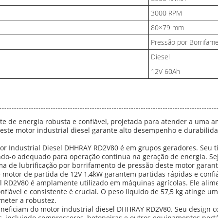
3000 RPM
80×79 mm
Pressão por Borrifam
Diesel
12V 60Ah
e de energia robusta e confiável, projetada para atender a uma a
 este motor industrial diesel garante alto desempenho e durabilid
tor Industrial Diesel DHHRAY RD2V80 é em grupos geradores. Seu ti
nando-o adequado para operação contínua na geração de energia. 
tema de lubrificação por borrifamento de pressão deste motor ga
e motor de partida de 12V 1,4kW garantem partidas rápidas e conf
sel RD2V80 é amplamente utilizado em máquinas agrícolas. Ele a
iável e consistente é crucial. O peso líquido de 57,5 kg atinge um 
meter a robustez.
eneficiam do motor industrial diesel DHHRAY RD2V80. Seu design c
ncluindo compressores, betoneiras e outros equipamentos portátei