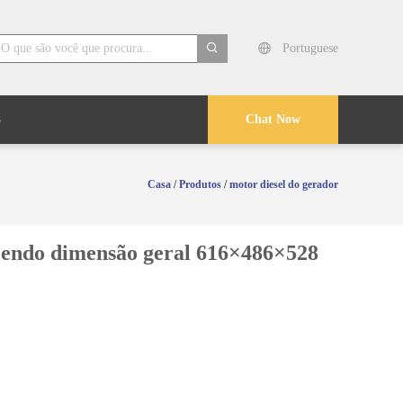
Portuguese
search
s
Chat Now
Casa
/
Produtos
/
motor diesel do gerador
ecendo dimensão geral 616×486×528