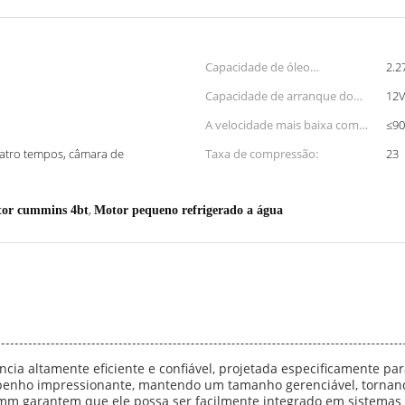
Capacidade de óleo
2.2
lubrificante:
Capacidade de arranque do
12V
motor:
A velocidade mais baixa com
≤90
carga zero:
uatro tempos, câmara de
Taxa de compressão:
23
,
or cummins 4bt
Motor pequeno refrigerado a água
ia altamente eficiente e confiável, projetada especificamente par
mpenho impressionante, mantendo um tamanho gerenciável, tornand
mm garantem que ele possa ser facilmente integrado em sistemas 