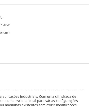
7L
 1.4KW
0 R/min
a aplicações industriais. Com uma cilindrada de
o-o uma escolha ideal para várias configurações
ou máquinas existentes sem exigir modificações