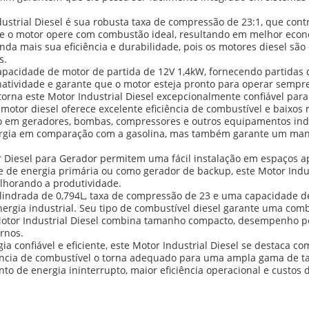
ustrial Diesel é sua robusta taxa de compressão de 23:1, que contr
ue o motor opere com combustão ideal, resultando em melhor econ
nda mais sua eficiência e durabilidade, pois os motores diesel s
s.
pacidade de motor de partida de 12V 1,4kW, fornecendo partidas 
inatividade e garante que o motor esteja pronto para operar semp
orna este Motor Industrial Diesel excepcionalmente confiável para
 motor diesel oferece excelente eficiência de combustível e baixos
 em geradores, bombas, compressores e outros equipamentos indus
ergia em comparação com a gasolina, mas também garante um ma
 Diesel para Gerador permitem uma fácil instalação em espaços ap
e de energia primária ou como gerador de backup, este Motor Indu
elhorando a produtividade.
lindrada de 0,794L, taxa de compressão de 23 e uma capacidade d
rgia industrial. Seu tipo de combustível diesel garante uma combu
te Motor Industrial Diesel combina tamanho compacto, desempenho p
rnos.
a confiável e eficiente, este Motor Industrial Diesel se destaca 
ncia de combustível o torna adequado para uma ampla gama de tare
o de energia ininterrupto, maior eficiência operacional e custos