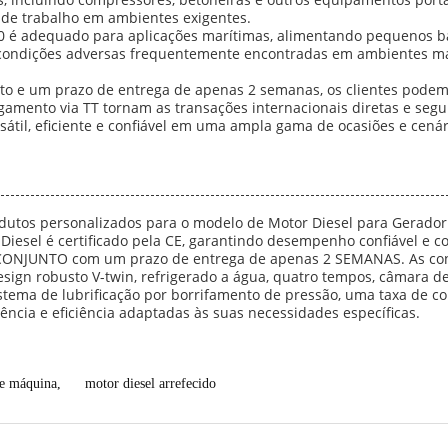
 de trabalho em ambientes exigentes.
80 é adequado para aplicações marítimas, alimentando pequenos 
s condições adversas frequentemente encontradas em ambientes mar
o e um prazo de entrega de apenas 2 semanas, os clientes podem
agamento via TT tornam as transações internacionais diretas e segu
til, eficiente e confiável em uma ampla gama de ocasiões e cenár
dutos personalizados para o modelo de Motor Diesel para Gerador 
 Diesel é certificado pela CE, garantindo desempenho confiável e 
ONJUNTO com um prazo de entrega de apenas 2 SEMANAS. As condi
sign robusto V-twin, refrigerado a água, quatro tempos, câmara de 
tema de lubrificação por borrifamento de pressão, uma taxa de co
ência e eficiência adaptadas às suas necessidades específicas.
de máquina
,
motor diesel arrefecido