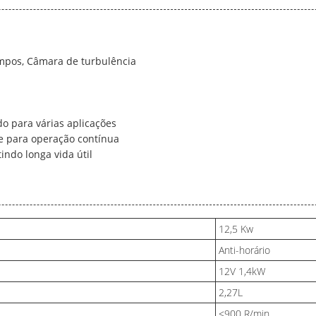
empos, Câmara de turbulência
o para várias aplicações
nte para operação contínua
indo longa vida útil
12,5 Kw
Anti-horário
12V 1,4kW
2,27L
≤900 R/min