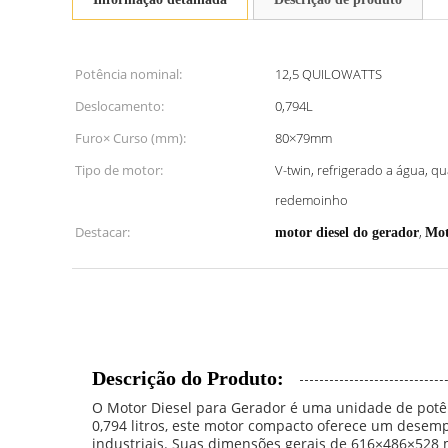
Potência nominal:
12,5 QUILOWATTS
Deslocamento:
0,794L
Furo× Curso (mm):
80×79mm
Tipo de motor:
V-twin, refrigerado a água, q
redemoinho
Destacar:
,
motor diesel do gerador
Mot
Descrição do Produto:
O Motor Diesel para Gerador é uma unidade de potênc
0,794 litros, este motor compacto oferece um dese
industriais. Suas dimensões gerais de 616×486×528 