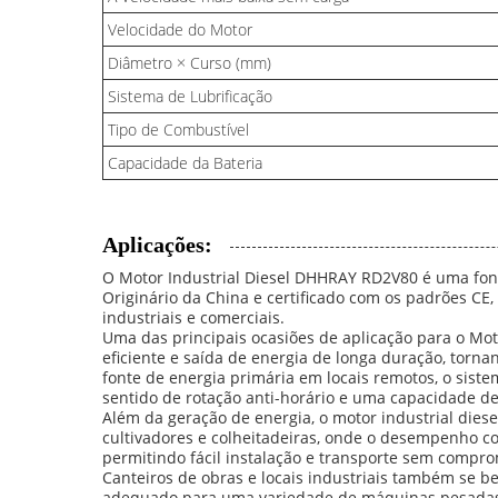
Velocidade do Motor
Diâmetro × Curso (mm)
Sistema de Lubrificação
Tipo de Combustível
Capacidade da Bateria
Aplicações:
O Motor Industrial Diesel DHHRAY RD2V80 é uma font
Originário da China e certificado com os padrões CE,
industriais e comerciais.
Uma das principais ocasiões de aplicação para o Mo
eficiente e saída de energia de longa duração, tor
fonte de energia primária em locais remotos, o sis
sentido de rotação anti-horário e uma capacidade d
Além da geração de energia, o motor industrial die
cultivadores e colheitadeiras, onde o desempenho conf
permitindo fácil instalação e transporte sem compro
Canteiros de obras e locais industriais também se b
adequado para uma variedade de máquinas pesadas, i