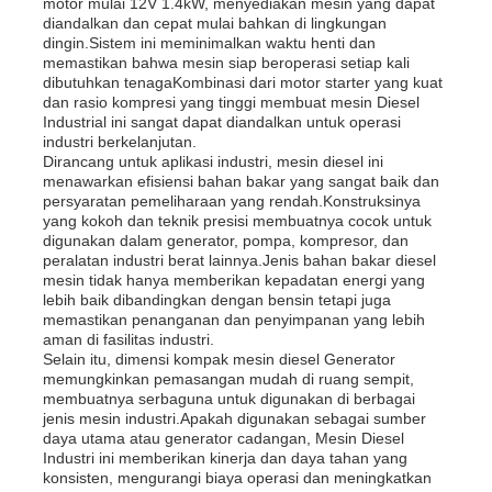
motor mulai 12V 1.4kW, menyediakan mesin yang dapat
diandalkan dan cepat mulai bahkan di lingkungan
dingin.Sistem ini meminimalkan waktu henti dan
Tentang kita
memastikan bahwa mesin siap beroperasi setiap kali
dibutuhkan tenagaKombinasi dari motor starter yang kuat
dan rasio kompresi yang tinggi membuat mesin Diesel
Industrial ini sangat dapat diandalkan untuk operasi
Wisata pabrik
industri berkelanjutan.
Dirancang untuk aplikasi industri, mesin diesel ini
menawarkan efisiensi bahan bakar yang sangat baik dan
persyaratan pemeliharaan yang rendah.Konstruksinya
Kontrol kualitas
yang kokoh dan teknik presisi membuatnya cocok untuk
digunakan dalam generator, pompa, kompresor, dan
peralatan industri berat lainnya.Jenis bahan bakar diesel
Hubungi kami
mesin tidak hanya memberikan kepadatan energi yang
lebih baik dibandingkan dengan bensin tetapi juga
memastikan penanganan dan penyimpanan yang lebih
aman di fasilitas industri.
Berita
Selain itu, dimensi kompak mesin diesel Generator
memungkinkan pemasangan mudah di ruang sempit,
membuatnya serbaguna untuk digunakan di berbagai
Semua Kasus
jenis mesin industri.Apakah digunakan sebagai sumber
daya utama atau generator cadangan, Mesin Diesel
Industri ini memberikan kinerja dan daya tahan yang
konsisten, mengurangi biaya operasi dan meningkatkan
Quote request suatu