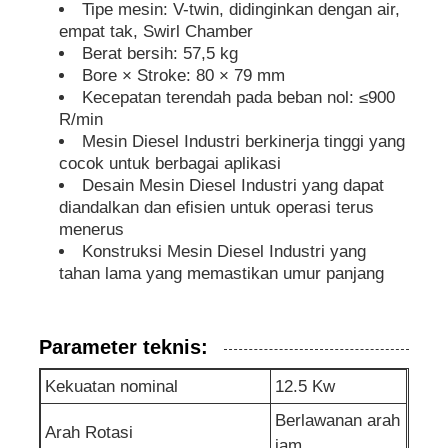
Tipe mesin: V-twin, didinginkan dengan air,
empat tak, Swirl Chamber
genset kedap suara
Berat bersih: 57,5 kg
Bore × Stroke: 80 × 79 mm
Kecepatan terendah pada beban nol: ≤900
Generator untuk Penggunaan Rumah
R/min
Mesin Diesel Industri berkinerja tinggi yang
cocok untuk berbagai aplikasi
Genset Kanopi
Desain Mesin Diesel Industri yang dapat
diandalkan dan efisien untuk operasi terus
menerus
Generator kebisingan rendah
Konstruksi Mesin Diesel Industri yang
tahan lama yang memastikan umur panjang
Pemeliharaan Generator
Parameter teknis:
Genset Pengelasan
Kekuatan nominal
12.5 Kw
Berlawanan arah
mesin diesel generator
Arah Rotasi
jam