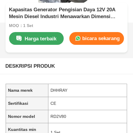
Kapasitas Generator Pengisian Daya 12V 20A
Mesin Diesel Industri Menawarkan Dimensi
Keseluruhan 616×486×528 untuk Daya Industri
MOQ：1 Set
bicara sekarang
Harga terbaik
DESKRIPSI PRODUK
Nama merek
DHHRAY
Sertifikasi
CE
Nomor model
RD2V80
Kuantitas min
1 Set