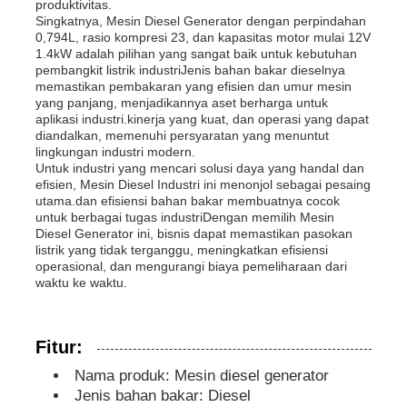
produktivitas.
Singkatnya, Mesin Diesel Generator dengan perpindahan
0,794L, rasio kompresi 23, dan kapasitas motor mulai 12V
genset diesel
1.4kW adalah pilihan yang sangat baik untuk kebutuhan
pembangkit listrik industriJenis bahan bakar dieselnya
memastikan pembakaran yang efisien dan umur mesin
yang panjang, menjadikannya aset berharga untuk
set generator bensin
aplikasi industri.kinerja yang kuat, dan operasi yang dapat
diandalkan, memenuhi persyaratan yang menuntut
lingkungan industri modern.
Genset Inverter
Untuk industri yang mencari solusi daya yang handal dan
efisien, Mesin Diesel Industri ini menonjol sebagai pesaing
utama.dan efisiensi bahan bakar membuatnya cocok
untuk berbagai tugas industriDengan memilih Mesin
Set Generator Portable
Diesel Generator ini, bisnis dapat memastikan pasokan
listrik yang tidak terganggu, meningkatkan efisiensi
operasional, dan mengurangi biaya pemeliharaan dari
set generator industri
waktu ke waktu.
Genset Digital
Fitur:
Nama produk: Mesin diesel generator
Open Frame Generator
Jenis bahan bakar: Diesel