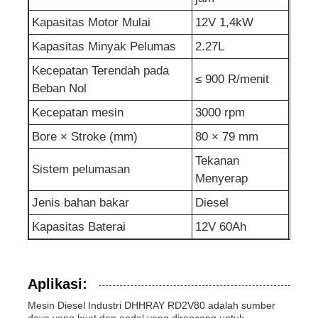
Kapasitas Motor Mulai
12V 1,4kW
pompa air limbah
Kapasitas Minyak Pelumas
2.27L
Kecepatan Terendah pada
≤ 900 R/menit
Beban Nol
Kecepatan mesin
3000 rpm
Bore × Stroke (mm)
80 × 79 mm
Tekanan
Sistem pelumasan
Menyerap
Jenis bahan bakar
Diesel
Kapasitas Baterai
12V 60Ah
Aplikasi:
Mesin Diesel Industri DHHRAY RD2V80 adalah sumber
daya yang kuat dan andal yang dirancang untuk