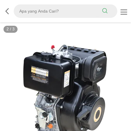
2
/
3