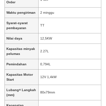
Order
Waktu pengiriman
2 minggu
Syarat-syarat
TT
pembayaran
Nilai daya
12,5KW
Kapasitas minyak
2.27L
pelumas
Pemindahan
0,794L
Kapasitas Motor
12V 1,4kW
Start
Lubang× Langkah
80x79mm
(mm)
Kecepatan