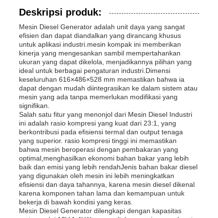
Deskripsi produk:
Mesin Diesel Generator adalah unit daya yang sangat
efisien dan dapat diandalkan yang dirancang khusus
untuk aplikasi industri.mesin kompak ini memberikan
kinerja yang mengesankan sambil mempertahankan
ukuran yang dapat dikelola, menjadikannya pilihan yang
ideal untuk berbagai pengaturan industri.Dimensi
keseluruhan 616×486×528 mm memastikan bahwa ia
dapat dengan mudah diintegrasikan ke dalam sistem atau
mesin yang ada tanpa memerlukan modifikasi yang
signifikan.
Salah satu fitur yang menonjol dari Mesin Diesel Industri
ini adalah rasio kompresi yang kuat dari 23:1, yang
berkontribusi pada efisiensi termal dan output tenaga
yang superior. rasio kompresi tinggi ini memastikan
bahwa mesin beroperasi dengan pembakaran yang
Rumah
optimal,menghasilkan ekonomi bahan bakar yang lebih
baik dan emisi yang lebih rendahJenis bahan bakar diesel
yang digunakan oleh mesin ini lebih meningkatkan
Produk
efisiensi dan daya tahannya, karena mesin diesel dikenal
karena komponen tahan lama dan kemampuan untuk
bekerja di bawah kondisi yang keras.
Mesin Diesel Generator dilengkapi dengan kapasitas
Video