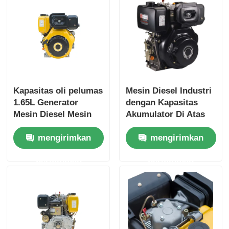
Kapasitas oli pelumas
Mesin Diesel Industri
1.65L Generator
dengan Kapasitas
Mesin Diesel Mesin
Akumulator Di Atas
Berpendingin Udara
12V 36Ah,
mengirimkan
mengirimkan
Tipe Mesin Daya
Menyediakan Dimensi
Terukur 6KW
Keseluruhan
permintaan
permintaan
Generator Daya
420×440×495 Mm
Tugas Berat
untuk Daya Industri