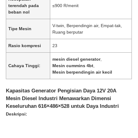
terendah pada
≤900 R/menit
beban nol
V-twin, Berpendingin air, Empat-tak,
Tipe Mesin
Ruang berputar
Rasio kompresi
23
mesin diesel generator
,
Cahaya Tinggi:
Mesin cummins 4bt
,
Mesin berpendingin air kecil
Kapasitas Generator Pengisian Daya 12V 20A
Mesin Diesel Industri Menawarkan Dimensi
Keseluruhan 616×486×528 untuk Daya Industri
Deskripsi: