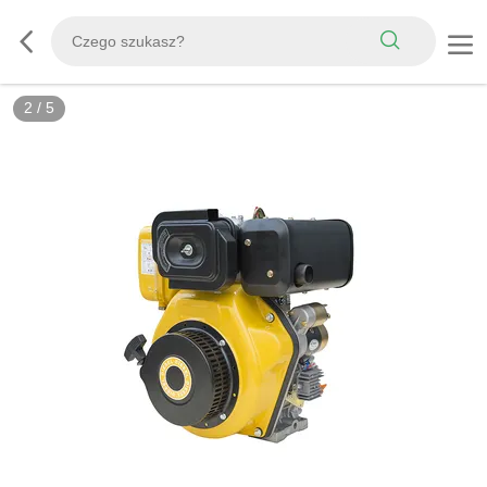
3
/
5