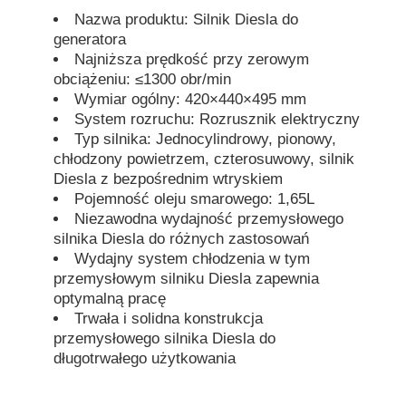
Nazwa produktu: Silnik Diesla do
generatora
dźwiękoszczelny agregat prądotwórczy
Najniższa prędkość przy zerowym
obciążeniu: ≤1300 obr/min
Wymiar ogólny: 420×440×495 mm
Generator do użytku domowego
System rozruchu: Rozrusznik elektryczny
Typ silnika: Jednocylindrowy, pionowy,
Zestaw generatora baldachimu
chłodzony powietrzem, czterosuwowy, silnik
Diesla z bezpośrednim wtryskiem
Pojemność oleju smarowego: 1,65L
generator o niskim poziomie hałasu
Niezawodna wydajność przemysłowego
silnika Diesla do różnych zastosowań
Wydajny system chłodzenia w tym
Utrzymanie generatora
przemysłowym silniku Diesla zapewnia
optymalną pracę
Trwała i solidna konstrukcja
Zestaw generatora spawalniczego
przemysłowego silnika Diesla do
długotrwałego użytkowania
silnik diesla generatora