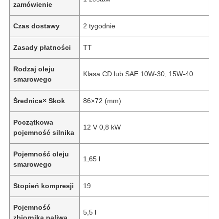
zamówienie
Czas dostawy
2 tygodnie
Zasady płatności
TT
Rodzaj oleju
Klasa CD lub SAE 10W-30, 15W-40
smarowego
Średnica× Skok
86×72 (mm)
Początkowa
12 V 0,8 kW
pojemność silnika
Pojemność oleju
1,65 l
smarowego
Stopień kompresji
19
Pojemność
5,5 l
zbiornika paliwa