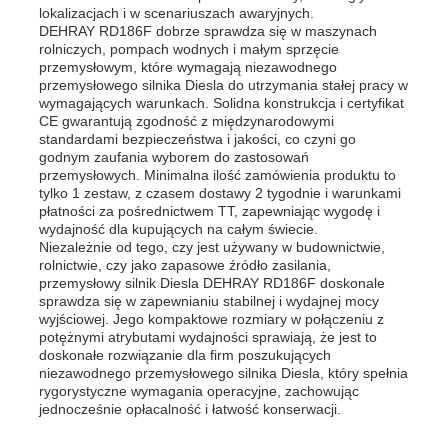
lokalizacjach i w scenariuszach awaryjnych.
DEHRAY RD186F dobrze sprawdza się w maszynach
rolniczych, pompach wodnych i małym sprzęcie
przemysłowym, które wymagają niezawodnego
przemysłowego silnika Diesla do utrzymania stałej pracy w
wymagających warunkach. Solidna konstrukcja i certyfikat
CE gwarantują zgodność z międzynarodowymi
standardami bezpieczeństwa i jakości, co czyni go
godnym zaufania wyborem do zastosowań
przemysłowych. Minimalna ilość zamówienia produktu to
tylko 1 zestaw, z czasem dostawy 2 tygodnie i warunkami
płatności za pośrednictwem TT, zapewniając wygodę i
wydajność dla kupujących na całym świecie.
Niezależnie od tego, czy jest używany w budownictwie,
rolnictwie, czy jako zapasowe źródło zasilania,
przemysłowy silnik Diesla DEHRAY RD186F doskonale
sprawdza się w zapewnianiu stabilnej i wydajnej mocy
wyjściowej. Jego kompaktowe rozmiary w połączeniu z
potężnymi atrybutami wydajności sprawiają, że jest to
doskonałe rozwiązanie dla firm poszukujących
niezawodnego przemysłowego silnika Diesla, który spełnia
rygorystyczne wymagania operacyjne, zachowując
jednocześnie opłacalność i łatwość konserwacji.