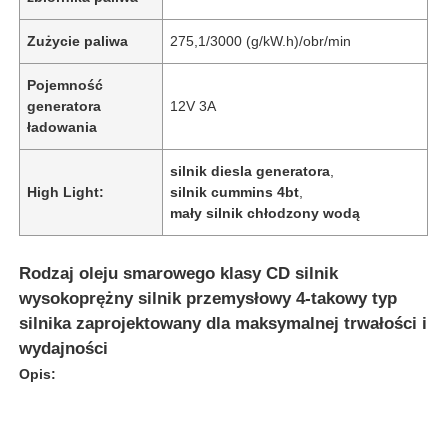
Zużycie paliwa
275,1/3000 (g/kW.h)/obr/min
Pojemność
generatora
12V 3A
ładowania
silnik diesla generatora
,
High Light:
silnik cummins 4bt
,
mały silnik chłodzony wodą
Rodzaj oleju smarowego klasy CD silnik
wysokoprężny silnik przemysłowy 4-takowy typ
silnika zaprojektowany dla maksymalnej trwałości i
wydajności
Opis: