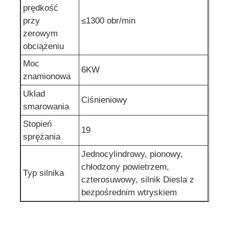
prędkość
przy
≤1300 obr/min
zerowym
obciążeniu
Moc
6KW
znamionowa
Układ
Ciśnieniowy
smarowania
Stopień
19
sprężania
Jednocylindrowy, pionowy,
chłodzony powietrzem,
Typ silnika
czterosuwowy, silnik Diesla z
bezpośrednim wtryskiem