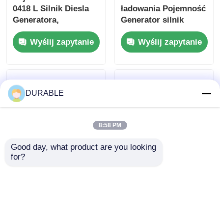
0418 L Silnik Diesla
ładowania Pojemność
Generatora,
Generator silnik
Zawierający
wysokoprężny
Wyślij zapytanie
Wyślij zapytanie
Otwór×Skok 86×72
zapewniający
mm i Wymiary
pojemność 1,65L
Całkowite
oleju smarowego i
420×440×495 mm,
powyżej 12V 36Ah
Zaprojektowany z
Pojemność
DURABLE
Myślą o Wydajności
akumulatora do
dostaw energii
8:58 PM
Good day, what product are you looking 
for?
Wymiar 0,418 l Diesel
Zużycie paliwa 2751
Industrial Engine
na 3000 g kW h r min
Featuring Bore×
Generator Silnik
Stroke 86×72 mm
Diesla z kierunkiem
Wyślij zapytanie
Wyślij zapytanie
Idealny dla
obrotu w lewo i klasą