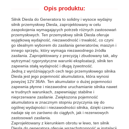
Opis produktu:
Silnik Diesla do Generatora to solidny i wysoce wydajny
silnik przemysłowy Diesla, zaprojektowany w celu
zaspokojenia wymagających potrzeb różnych zastosowań
przemysłowych. Ten przemysłowy silnik Diesla oferuje
wyjątkową wydajność, niezawodność i trwałość, co czyni
go idealnym wyborem do zasilania generatorów, maszyn i
innego sprzętu, który wymaga niezawodnego źródła
zasilania. Zaprojektowany z precyzją i zbudowany tak, aby
wytrzymać rygorystyczne warunki eksploatacji, silnik ten
zapewnia stałą wydajność i długą żywotność.
Jedną z wyróżniających cech tego przemysłowego silnika
Diesla jest jego pojemność akumulatora, która wynosi
powyżej 12V 36Ah. Ten akumulator o dużej pojemności
zapewnia płynne i niezawodne uruchamianie silnika nawet
Dom
w trudnych warunkach, zapewniając stabilne i
nieprzerwane zasilanie. Zwiększona pojemność
akumulatora w znacznym stopniu przyczynia się do
ogólnej wydajności i niezawodności silnika, dzięki czemu
Produkty
nadaje się on zarówno do ciągłych, jak i rezerwowych
zastosowań zasilania.
Zaprojektowany z kierunkiem obrotu w lewo, ten silnik
Filmy
Diesla do generatora oferuje wszechstronność w instalacji