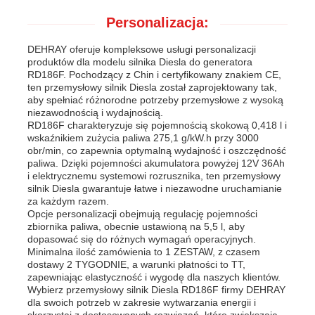
Personalizacja:
DEHRAY oferuje kompleksowe usługi personalizacji
produktów dla modelu silnika Diesla do generatora
RD186F. Pochodzący z Chin i certyfikowany znakiem CE,
ten przemysłowy silnik Diesla został zaprojektowany tak,
aby spełniać różnorodne potrzeby przemysłowe z wysoką
niezawodnością i wydajnością.
RD186F charakteryzuje się pojemnością skokową 0,418 l i
wskaźnikiem zużycia paliwa 275,1 g/kW.h przy 3000
obr/min, co zapewnia optymalną wydajność i oszczędność
paliwa. Dzięki pojemności akumulatora powyżej 12V 36Ah
i elektrycznemu systemowi rozrusznika, ten przemysłowy
silnik Diesla gwarantuje łatwe i niezawodne uruchamianie
za każdym razem.
Opcje personalizacji obejmują regulację pojemności
zbiornika paliwa, obecnie ustawioną na 5,5 l, aby
dopasować się do różnych wymagań operacyjnych.
Minimalna ilość zamówienia to 1 ZESTAW, z czasem
dostawy 2 TYGODNIE, a warunki płatności to TT,
zapewniając elastyczność i wygodę dla naszych klientów.
Wybierz przemysłowy silnik Diesla RD186F firmy DEHRAY
dla swoich potrzeb w zakresie wytwarzania energii i
skorzystaj z dostosowanych rozwiązań, które zwiększają