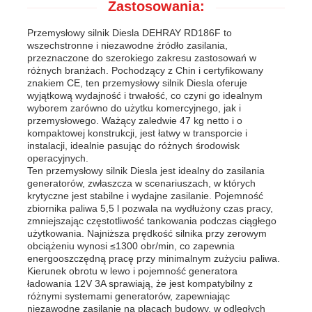
Zastosowania:
Przemysłowy silnik Diesla DEHRAY RD186F to
wszechstronne i niezawodne źródło zasilania,
przeznaczone do szerokiego zakresu zastosowań w
różnych branżach. Pochodzący z Chin i certyfikowany
znakiem CE, ten przemysłowy silnik Diesla oferuje
wyjątkową wydajność i trwałość, co czyni go idealnym
wyborem zarówno do użytku komercyjnego, jak i
przemysłowego. Ważący zaledwie 47 kg netto i o
kompaktowej konstrukcji, jest łatwy w transporcie i
instalacji, idealnie pasując do różnych środowisk
operacyjnych.
Ten przemysłowy silnik Diesla jest idealny do zasilania
generatorów, zwłaszcza w scenariuszach, w których
krytyczne jest stabilne i wydajne zasilanie. Pojemność
zbiornika paliwa 5,5 l pozwala na wydłużony czas pracy,
zmniejszając częstotliwość tankowania podczas ciągłego
użytkowania. Najniższa prędkość silnika przy zerowym
obciążeniu wynosi ≤1300 obr/min, co zapewnia
energooszczędną pracę przy minimalnym zużyciu paliwa.
Kierunek obrotu w lewo i pojemność generatora
ładowania 12V 3A sprawiają, że jest kompatybilny z
różnymi systemami generatorów, zapewniając
niezawodne zasilanie na placach budowy, w odległych