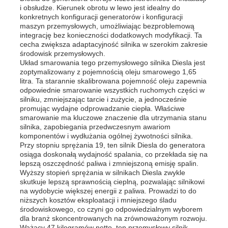
i obsłudze. Kierunek obrotu w lewo jest idealny do
konkretnych konfiguracji generatorów i konfiguracji
maszyn przemysłowych, umożliwiając bezproblemową
O nas
integrację bez konieczności dodatkowych modyfikacji. Ta
cecha zwiększa adaptacyjność silnika w szerokim zakresie
środowisk przemysłowych.
Wycieczka po fabryce
Układ smarowania tego przemysłowego silnika Diesla jest
zoptymalizowany z pojemnością oleju smarowego 1,65
litra. Ta starannie skalibrowana pojemność oleju zapewnia
odpowiednie smarowanie wszystkich ruchomych części w
Kontrola jakości
silniku, zmniejszając tarcie i zużycie, a jednocześnie
promując wydajne odprowadzanie ciepła. Właściwe
smarowanie ma kluczowe znaczenie dla utrzymania stanu
Skontaktuj się z nami
silnika, zapobiegania przedwczesnym awariom
komponentów i wydłużania ogólnej żywotności silnika.
Przy stopniu sprężania 19, ten silnik Diesla do generatora
osiąga doskonałą wydajność spalania, co przekłada się na
Aktualności
lepszą oszczędność paliwa i zmniejszoną emisję spalin.
Wyższy stopień sprężania w silnikach Diesla zwykle
skutkuje lepszą sprawnością cieplną, pozwalając silnikowi
Wszystkie przypadki
na wydobycie większej energii z paliwa. Prowadzi to do
niższych kosztów eksploatacji i mniejszego śladu
środowiskowego, co czyni go odpowiedzialnym wyborem
dla branż skoncentrowanych na zrównoważonym rozwoju.
Poprosić o wycenę
Ważący 47 kilogramów netto, ten przemysłowy silnik