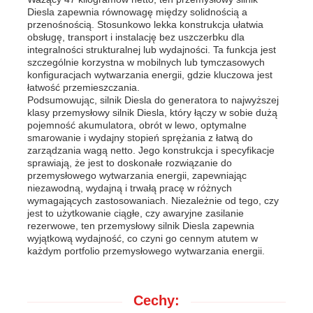
Diesla zapewnia równowagę między solidnością a
przenośnością. Stosunkowo lekka konstrukcja ułatwia
agregat prądotwórczy diesla
obsługę, transport i instalację bez uszczerbku dla
integralności strukturalnej lub wydajności. Ta funkcja jest
szczególnie korzystna w mobilnych lub tymczasowych
konfiguracjach wytwarzania energii, gdzie kluczowa jest
zestaw generatorów benzynowych
łatwość przemieszczania.
Podsumowując, silnik Diesla do generatora to najwyższej
klasy przemysłowy silnik Diesla, który łączy w sobie dużą
Zestaw generatora falownika
pojemność akumulatora, obrót w lewo, optymalne
smarowanie i wydajny stopień sprężania z łatwą do
zarządzania wagą netto. Jego konstrukcja i specyfikacje
sprawiają, że jest to doskonałe rozwiązanie do
Przenośny zestaw generatora
przemysłowego wytwarzania energii, zapewniając
niezawodną, wydajną i trwałą pracę w różnych
wymagających zastosowaniach. Niezależnie od tego, czy
jest to użytkowanie ciągłe, czy awaryjne zasilanie
zestaw generatorów przemysłowych
rezerwowe, ten przemysłowy silnik Diesla zapewnia
wyjątkową wydajność, co czyni go cennym atutem w
każdym portfolio przemysłowego wytwarzania energii.
Cyfrowy zestaw generatora
Cechy:
Generator otwartych ramek