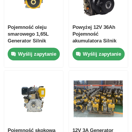
Pojemność oleju
Powyżej 12V 36Ah
smarowego 1,65L
Pojemność
Generator Silnik
akumulatora Silnik
wysokoprężny Silnik
Diesla Przemysłowy
Wyślij zapytanie
Wyślij zapytanie
chłodzony
Zapewniający Ogólne
powietrzem Rodzaj
Wymiary
silnika Moc
420×440×495 mm dla
znamionowa 6KW
mocy przemysłowej
Silnik silnik silnik
silnik silnik silnik
silnik silnik silnik
silnik silnik silnik
silnik silnik silnik
silnik silnik silnik
silnik silnik silnik
silnik silnik
Pojemność skokowa
12V 3A Generator