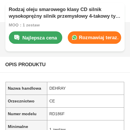
Rodzaj oleju smarowego klasy CD silnik
wysokoprężny silnik przemysłowy 4-takowy typ
silnika zaprojektowany dla maksymalnej
MOQ：1 zestaw
trwałości i wydajności
Rozmawiaj teraz.
Najlepsza cena
OPIS PRODUKTU
Nazwa handlowa
DEHRAY
Orzecznictwo
CE
Numer modelu
RD186F
Minimalne
1 zestaw