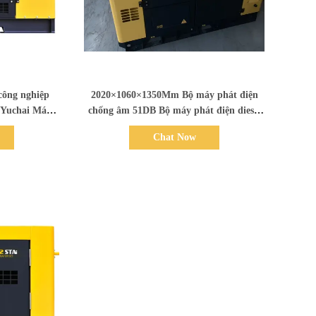
Bad Request
công nghiệp
2020×1060×1350Mm Bộ máy phát điện
 Yuchai Máy
chống âm 51DB Bộ máy phát điện diesel
l
18kw
Chat Now