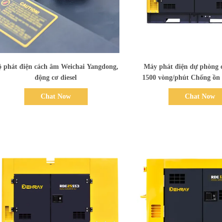
Bad Request
Bad Request
ộ phát điện cách âm Weichai Yangdong,
Máy phát điện dự phòng 
động cơ diesel
1500 vòng/phút Chống ồn
phát điện diese
Chat Now
Chat Now