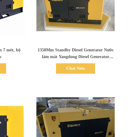
Bad Request
m 7 mét, bộ
1350Mm Standby Diesel Generator Nước
w
làm mát Yangdong Diesel Generator
960kgs
Chat Now