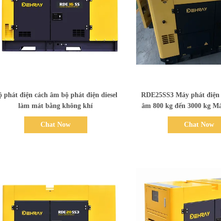
Bad Request
Bad Request
phát điện cách âm bộ phát điện diesel
RDE25SS3 Máy phát điện d
làm mát bằng không khí
âm 800 kg đến 3000 kg Má
cực yên tĩnh
Chat Now
Chat Now