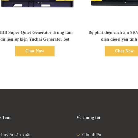
Bad Request
Bad Request
1DB Super Quiet Generator Trung tâm
Bộ phát điện cách âm 9K
dữ liệu sự kiện Yuchai Generator Set
điện diesel yên tĩn
Chat Now
Chat Now
 Tour
Về chúng tôi
chuyền sản xuất
Giới thiệu