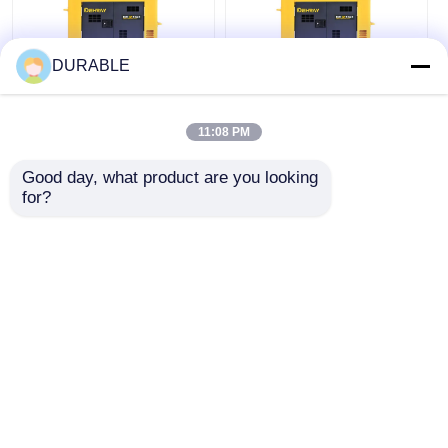
DURABLE
Bộ phát điện công
Máy phát điện di động
nghiệp 14.4A Máy
13500mm cho sử
11:08 PM
phát điện diesel
dụng công nghiệp
thương mại di động
11KW 10KW
Good day, what product are you looking 
nhỏ gọn
for?
Giá tốt nhất
Giá tốt nhất
nói chuyện ngay.
nói chuyện ngay.
Xem thêm
Nhà
Về chúng tôi
Liên hệ với chúng tôi
Desktop Site
Sơ đồ trang web
Chính sách bảo mật