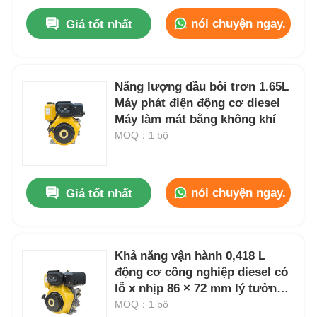
nói chuyện ngay.
Giá tốt nhất
Năng lượng dầu bôi trơn 1.65L
Máy phát điện động cơ diesel
Máy làm mát bằng không khí
MOQ：1 bộ
nói chuyện ngay.
Giá tốt nhất
Khả năng vận hành 0,418 L
động cơ công nghiệp diesel có
lỗ x nhịp 86 × 72 mm lý tưởng
cho độ tin cậy của thiết bị công
MOQ：1 bộ