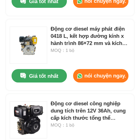
nói chuyện ngay.
Giá tốt nhất
Động cơ diesel máy phát điện
0418 L, kết hợp đường kính x
hành trình 86×72 mm và kích
thước tổng thể 420×440×495
MOQ：1 bộ
mm, được thiết kế để đạt hiệu
suất cao
nói chuyện ngay.
Giá tốt nhất
Động cơ diesel công nghiệp
dung tích trên 12V 36Ah, cung
cấp kích thước tổng thể
420×440×495 mm cho nguồn
MOQ：1 bộ
điện công nghiệp