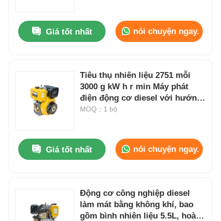
nghiệp
nói chuyện ngay.
Giá tốt nhất
Tiêu thụ nhiên liệu 2751 mỗi
3000 g kW h r min Máy phát
điện động cơ diesel với hướng
xoay ngược chiều chiều kim
MOQ：1 bộ
đồng hồ và chất lượng CD hoặc
SAE 10W 30 loại dầu bôi trơn
nói chuyện ngay.
Giá tốt nhất
Nhà
Sản phẩm
Động cơ công nghiệp diesel
làm mát bằng không khí, bao
gồm bình nhiên liệu 5.5L, hoàn
Video