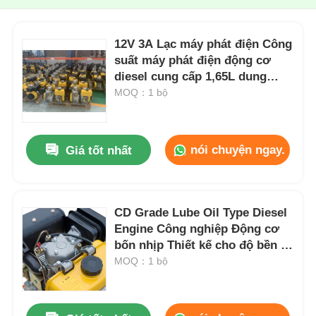
12V 3A Lạc máy phát điện Công
suất máy phát điện động cơ
diesel cung cấp 1,65L dung
lượng dầu bôi trơn và trên 12V
MOQ：1 bộ
36Ah dung lượng tích lũy cho
năng lượng cung cấp
nói chuyện ngay.
Giá tốt nhất
CD Grade Lube Oil Type Diesel
Engine Công nghiệp Động cơ
bốn nhịp Thiết kế cho độ bền và
hiệu suất tối đa
MOQ：1 bộ