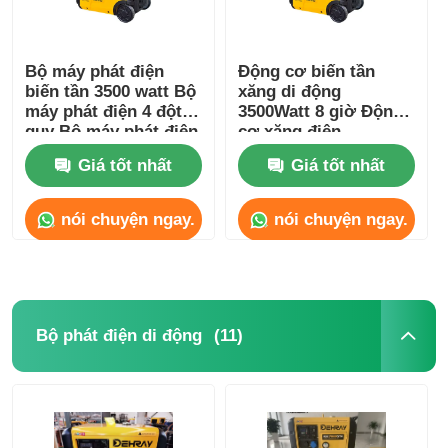
Bộ máy phát điện
Động cơ biến tần
biến tần 3500 watt Bộ
xăng di động
máy phát điện 4 đột
3500Watt 8 giờ Động
quỵ Bộ máy phát điện
cơ xăng điện
OHV
Giá tốt nhất
Giá tốt nhất
nói chuyện ngay.
nói chuyện ngay.
(11)
Bộ phát điện di động