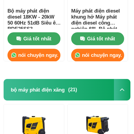
Bộ máy phát điện
Máy phát điện diesel
bơm nước thải
diesel 18KW - 20kW
khung hở Máy phát
50 60Hz 51dB Siêu êm
điện diesel công
RDE25SS3
nghiệp 68L Bộ phát
điện diesel loại êm
Giá tốt nhất
Giá tốt nhất
nói chuyện ngay.
nói chuyện ngay.
(21)
bộ máy phát điện xăng