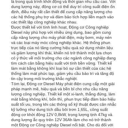
là trong quá trình khởi động và thời gian nhu cầu cao. Với
dung lượng này, động cơ có thể duy trì công suất điện ổn
định, điều này rất cần thiết để cung cấp năng lượng cho
bộ máy phát điện diesel
các hệ thống phụ trợ và đảm bảo tích hợp liền mạch vào
các thiết lập công nghiệp khác nhau.
Được thiết kế với tính linh hoạt, Động cơ Công nghiệp
Diesel này phù hợp với nhiều ứng dụng, bao gồm cung
bộ máy phát điện xăng
cấp năng lượng cho máy phát điện, máy bơm, máy nén
và các loại máy móc công nghiệp khác. Hệ thống phun
trực tiếp của nó tăng cường hiệu quả sử dụng nhiên liệu
Bộ máy phát điện biến tần
và giảm lượng khí thải, khiến nó trở thành một lựa chọn
có ý thức về môi trường cho các ngành công nghiệp đang
tìm cách cân bằng hiệu suất với tính bền vững. Thiết kế
làm mát bằng không khí loại bỏ sự cần thiết của các hệ
Bộ phát điện di động
thống làm mát phức tạp, giảm yêu cầu bảo trì và tăng độ
tin cậy trong môi trường khắc nghiệt.
Tóm lại, Động cơ Diesel Máy phát điện cung cấp một giải
Bộ máy phát điện công nghiệp
pháp mạnh mẽ, hiệu quả và bền bỉ cho nhu cầu năng
lượng công nghiệp. Thiết kế một xi-lanh, thẳng đứng, làm
mát bằng không khí, bốn thì, phun trực tiếp đảm bảo hiệu
suất tối ưu, trong khi các thông số kỹ thuật được cân nhắc
Bộ máy phát điện kỹ thuật số
kỹ lưỡng như dung tích dầu bôi trơn 1,65L, công suất
động cơ khởi động 12V 0,8kW, trọng lượng tịnh 47kg và
dung lượng ắc quy trên 12V 36Ah làm cho nó trở thành
Open Frame Generator
một Động cơ Công nghiệp Diesel nổi bật. Cho dù đối với