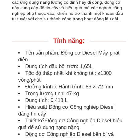
các ứng dụng năng lượng cố định hay di động, động cơ
này cung cấp độ tin cậy và hiệu quả mà các ngành công
nghiệp phụ thuộc vào, khiến nó trở thành một khoản đầu
bộ máy phát điện cách âm
tư tuyệt vời cho sự thành công trong hoạt động lâu dài.
Máy phát điện gia dụng
Tính năng:
Tên sản phẩm: Động cơ Diesel Máy phát
Bộ tạo tán
điện
Dung tích dầu bôi trơn: 1,65L
Tốc độ thấp nhất khi không tải: ≤1300
Máy phát âm tiếng ồn thấp
vòng/phút
Đường kính x Hành trình: 86 × 72 mm
Bảo trì máy phát điện
Trọng lượng tịnh: 47 kg
Dung tích: 0,418 L
Hiệu suất Động cơ Công nghiệp Diesel
Bộ máy phát điện hàn
đáng tin cậy
Thiết kế Động cơ Công nghiệp Diesel hiệu
quả để sử dụng hạng nặng
động cơ diesel máy phát điện
Động cơ Công nghiệp Diesel bền bỉ và