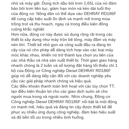
nhỏ và máy gặt. Dung tích dầu bôi trơn 1,65L của nó đảm
bảo bôi trơn liên tục, giảm hao mòn và kéo dài tuổi thọ
của động cơ. Nông dân có thể dựa vào DEHRAY RD186F
để cung cấp hiệu suất ổn định và mạnh mẽ trong mùa
trồng trọt và thu hoạch, ngay cả trong điều kiện đồng
ruộng khắc nghiệt.
Hơn nữa, động cơ này được sử dụng rộng rãi trong các
thiết bị xây dựng như máy trộn bê tông, máy đầm và máy
nén khí. Thiết kế nhỏ gọn và công suất đầu ra đáng tin
cậy của nó cho phép dễ dàng tích hợp vào các loại máy
móc khác nhau, khiến nó trở thành lựa chọn ưu tiên của
các nhà thầu và nhà sản xuất thiết bị. Thời gian giao hàng
nhanh chóng là 2 tuần và số lượng đặt hàng tối thiểu chỉ 1
bộ của Động cơ Công nghiệp Diesel DEHRAY RD186F
giúp nó dễ dàng tiếp cận đối với các doanh nghiệp yêu
cầu các giải pháp nhanh chóng và hiệu quả.
Các điều khoản thanh toán linh hoạt với các tùy chọn TT,
tạo điều kiện thuận lợi cho các giao dịch suôn sẻ cho
người mua trong và ngoài nước. Nhìn chung, Động cơ
Công nghiệp Diesel DEHRAY RD186F nổi bật là một động
cơ mạnh mẽ, hiệu quả và đáng tin cậy được thiết kế để
phục vụ nhiều ứng dụng công nghiệp, đảm bảo hiệu suất
và độ bền tối ưu trong nhiều tình huống.