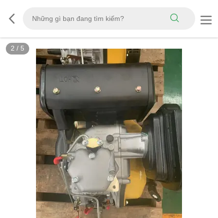
3
/
5