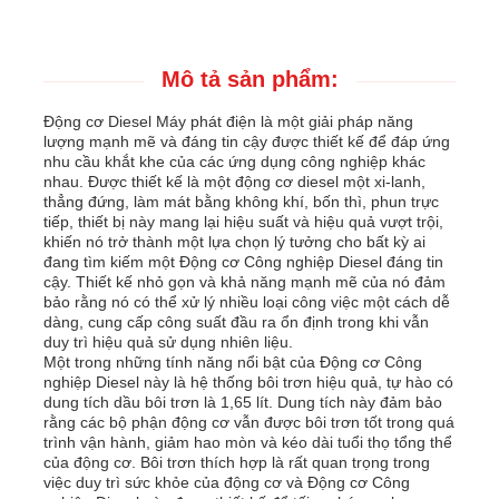
Mô tả sản phẩm:
Động cơ Diesel Máy phát điện là một giải pháp năng
lượng mạnh mẽ và đáng tin cậy được thiết kế để đáp ứng
nhu cầu khắt khe của các ứng dụng công nghiệp khác
nhau. Được thiết kế là một động cơ diesel một xi-lanh,
thẳng đứng, làm mát bằng không khí, bốn thì, phun trực
tiếp, thiết bị này mang lại hiệu suất và hiệu quả vượt trội,
khiến nó trở thành một lựa chọn lý tưởng cho bất kỳ ai
đang tìm kiếm một Động cơ Công nghiệp Diesel đáng tin
cậy. Thiết kế nhỏ gọn và khả năng mạnh mẽ của nó đảm
bảo rằng nó có thể xử lý nhiều loại công việc một cách dễ
dàng, cung cấp công suất đầu ra ổn định trong khi vẫn
duy trì hiệu quả sử dụng nhiên liệu.
Nhà
Một trong những tính năng nổi bật của Động cơ Công
nghiệp Diesel này là hệ thống bôi trơn hiệu quả, tự hào có
dung tích dầu bôi trơn là 1,65 lít. Dung tích này đảm bảo
Sản phẩm
rằng các bộ phận động cơ vẫn được bôi trơn tốt trong quá
trình vận hành, giảm hao mòn và kéo dài tuổi thọ tổng thể
của động cơ. Bôi trơn thích hợp là rất quan trọng trong
việc duy trì sức khỏe của động cơ và Động cơ Công
Video