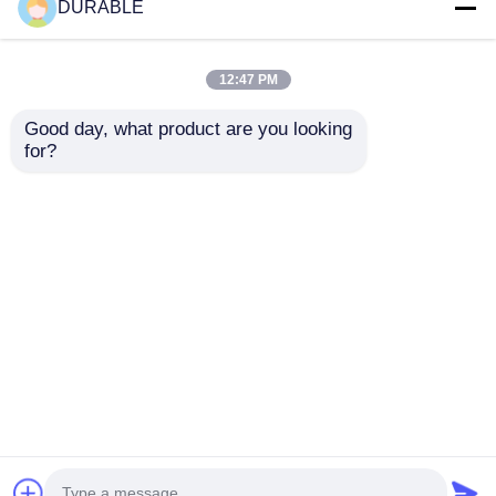
DURABLE
12:47 PM
Good day, what product are you looking 
for?
12V 3A Lạc máy phát
Khả năng vận hành
điện Công suất máy
0,418 L động cơ công
phát điện động cơ
nghiệp diesel có lỗ x
diesel cung cấp 1,65L
nhịp 86 × 72 mm lý
Gửi yêu cầu
Gửi yêu cầu
dung lượng dầu bôi
tưởng cho độ tin cậy
trơn và trên 12V 36Ah
của thiết bị công
dung lượng tích lũy
nghiệp
cho năng lượng cung
Nhà
Về chúng tôi
Liên hệ với chúng tôi
Desktop Site
cấp
Sơ đồ trang web
Chính sách bảo mật
Phẩm chất
bộ máy phát điện diesel
Nhà máy trung
quốc.Copyright © 2026 WUXI DURABLE POWER