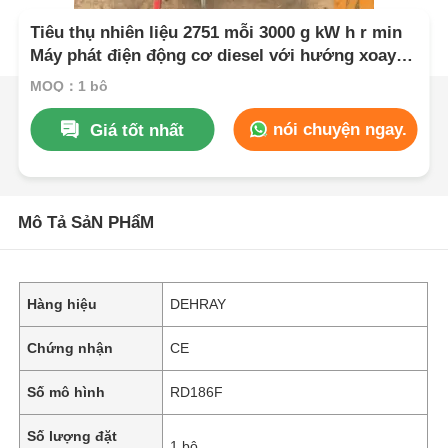
Tiêu thụ nhiên liệu 2751 mỗi 3000 g kW h r min
Máy phát điện động cơ diesel với hướng xoay
ngược chiều chiều kim đồng hồ và chất lượng
MOQ：1 bộ
CD hoặc SAE 10W 30 loại dầu bôi trơn
nói chuyện ngay.
Giá tốt nhất
Mô Tả SảN PHẩM
Hàng hiệu
DEHRAY
Chứng nhận
CE
Số mô hình
RD186F
Số lượng đặt
1 bộ