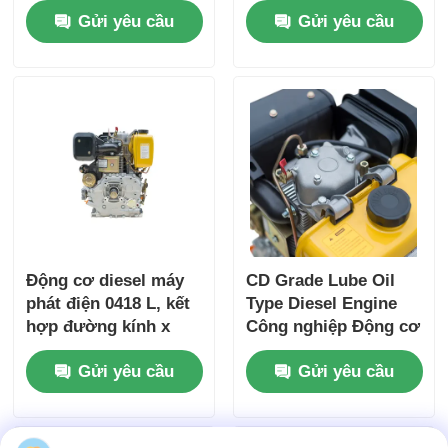
Gửi yêu cầu
Gửi yêu cầu
không khí
420×440×495 mm cho
nguồn điện công
nghiệp
Động cơ diesel máy
CD Grade Lube Oil
phát điện 0418 L, kết
Type Diesel Engine
hợp đường kính x
Công nghiệp Động cơ
hành trình 86×72 mm
bốn nhịp Thiết kế cho
Gửi yêu cầu
Gửi yêu cầu
và kích thước tổng
độ bền và hiệu suất
thể 420×440×495 mm,
tối đa
được thiết kế để đạt
hiệu suất cao