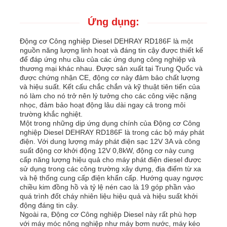
Ứng dụng:
Động cơ Công nghiệp Diesel DEHRAY RD186F là một
nguồn năng lượng linh hoạt và đáng tin cậy được thiết kế
để đáp ứng nhu cầu của các ứng dụng công nghiệp và
thương mại khác nhau. Được sản xuất tại Trung Quốc và
được chứng nhận CE, động cơ này đảm bảo chất lượng
và hiệu suất. Kết cấu chắc chắn và kỹ thuật tiên tiến của
nó làm cho nó trở nên lý tưởng cho các công việc nặng
nhọc, đảm bảo hoạt động lâu dài ngay cả trong môi
trường khắc nghiệt.
Một trong những dịp ứng dụng chính của Động cơ Công
nghiệp Diesel DEHRAY RD186F là trong các bộ máy phát
điện. Với dung lượng máy phát điện sạc 12V 3A và công
suất động cơ khởi động 12V 0,8kW, động cơ này cung
cấp năng lượng hiệu quả cho máy phát điện diesel được
sử dụng trong các công trường xây dựng, địa điểm từ xa
và hệ thống cung cấp điện khẩn cấp. Hướng quay ngược
chiều kim đồng hồ và tỷ lệ nén cao là 19 góp phần vào
quá trình đốt cháy nhiên liệu hiệu quả và hiệu suất khởi
động đáng tin cậy.
Ngoài ra, Động cơ Công nghiệp Diesel này rất phù hợp
với máy móc nông nghiệp như máy bơm nước, máy kéo