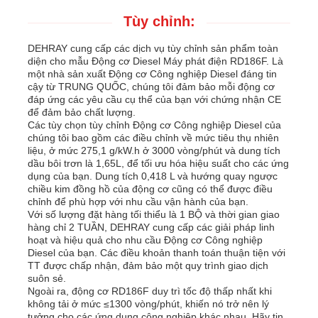
Tùy chỉnh:
DEHRAY cung cấp các dịch vụ tùy chỉnh sản phẩm toàn
diện cho mẫu Động cơ Diesel Máy phát điện RD186F. Là
một nhà sản xuất Động cơ Công nghiệp Diesel đáng tin
cậy từ TRUNG QUỐC, chúng tôi đảm bảo mỗi động cơ
đáp ứng các yêu cầu cụ thể của bạn với chứng nhận CE
để đảm bảo chất lượng.
Các tùy chọn tùy chỉnh Động cơ Công nghiệp Diesel của
chúng tôi bao gồm các điều chỉnh về mức tiêu thụ nhiên
liệu, ở mức 275,1 g/kW.h ở 3000 vòng/phút và dung tích
dầu bôi trơn là 1,65L, để tối ưu hóa hiệu suất cho các ứng
dụng của bạn. Dung tích 0,418 L và hướng quay ngược
chiều kim đồng hồ của động cơ cũng có thể được điều
chỉnh để phù hợp với nhu cầu vận hành của bạn.
Với số lượng đặt hàng tối thiểu là 1 BỘ và thời gian giao
hàng chỉ 2 TUẦN, DEHRAY cung cấp các giải pháp linh
hoạt và hiệu quả cho nhu cầu Động cơ Công nghiệp
Diesel của bạn. Các điều khoản thanh toán thuận tiện với
TT được chấp nhận, đảm bảo một quy trình giao dịch
suôn sẻ.
Ngoài ra, động cơ RD186F duy trì tốc độ thấp nhất khi
không tải ở mức ≤1300 vòng/phút, khiến nó trở nên lý
tưởng cho các ứng dụng công nghiệp khác nhau. Hãy tin