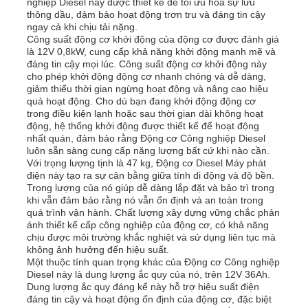
nghiệp Diesel này được thiết kế để tối ưu hóa sự lưu
thông dầu, đảm bảo hoạt động trơn tru và đáng tin cậy
ngay cả khi chịu tải nặng.
Về chúng tôi
Công suất động cơ khởi động của động cơ được đánh giá
là 12V 0,8kW, cung cấp khả năng khởi động mạnh mẽ và
đáng tin cậy mọi lúc. Công suất động cơ khởi động này
cho phép khởi động động cơ nhanh chóng và dễ dàng,
Tham quan nhà máy
giảm thiểu thời gian ngừng hoạt động và nâng cao hiệu
quả hoạt động. Cho dù bạn đang khởi động động cơ
trong điều kiện lạnh hoặc sau thời gian dài không hoạt
động, hệ thống khởi động được thiết kế để hoạt động
Kiểm soát chất lượng
nhất quán, đảm bảo rằng Động cơ Công nghiệp Diesel
luôn sẵn sàng cung cấp năng lượng bất cứ khi nào cần.
Với trọng lượng tịnh là 47 kg, Động cơ Diesel Máy phát
Liên hệ chúng tôi
điện này tạo ra sự cân bằng giữa tính di động và độ bền.
Trọng lượng của nó giúp dễ dàng lắp đặt và bảo trì trong
khi vẫn đảm bảo rằng nó vẫn ổn định và an toàn trong
quá trình vận hành. Chất lượng xây dựng vững chắc phản
Tin tức
ánh thiết kế cấp công nghiệp của động cơ, có khả năng
chịu được môi trường khắc nghiệt và sử dụng liên tục mà
không ảnh hưởng đến hiệu suất.
Tất cả các trường hợp
Một thuộc tính quan trọng khác của Động cơ Công nghiệp
Diesel này là dung lượng ắc quy của nó, trên 12V 36Ah.
Dung lượng ắc quy đáng kể này hỗ trợ hiệu suất điện
đáng tin cậy và hoạt động ổn định của động cơ, đặc biệt
Yêu cầu báo giá