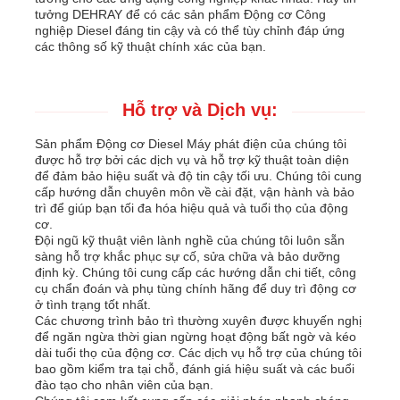
tưởng DEHRAY để có các sản phẩm Động cơ Công
nghiệp Diesel đáng tin cậy và có thể tùy chỉnh đáp ứng
các thông số kỹ thuật chính xác của bạn.
Hỗ trợ và Dịch vụ:
Sản phẩm Động cơ Diesel Máy phát điện của chúng tôi
được hỗ trợ bởi các dịch vụ và hỗ trợ kỹ thuật toàn diện
để đảm bảo hiệu suất và độ tin cậy tối ưu. Chúng tôi cung
cấp hướng dẫn chuyên môn về cài đặt, vận hành và bảo
trì để giúp bạn tối đa hóa hiệu quả và tuổi thọ của động
cơ.
Đội ngũ kỹ thuật viên lành nghề của chúng tôi luôn sẵn
sàng hỗ trợ khắc phục sự cố, sửa chữa và bảo dưỡng
định kỳ. Chúng tôi cung cấp các hướng dẫn chi tiết, công
cụ chẩn đoán và phụ tùng chính hãng để duy trì động cơ
ở tình trạng tốt nhất.
Các chương trình bảo trì thường xuyên được khuyến nghị
để ngăn ngừa thời gian ngừng hoạt động bất ngờ và kéo
dài tuổi thọ của động cơ. Các dịch vụ hỗ trợ của chúng tôi
bao gồm kiểm tra tại chỗ, đánh giá hiệu suất và các buổi
đào tạo cho nhân viên của bạn.