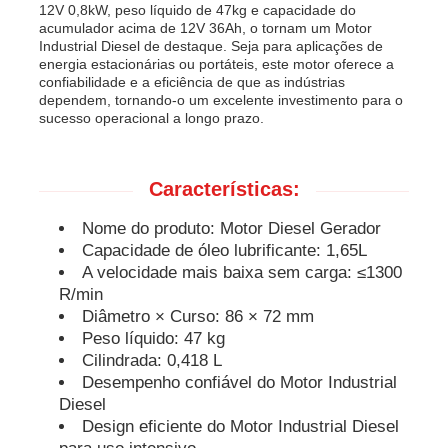
12V 0,8kW, peso líquido de 47kg e capacidade do
acumulador acima de 12V 36Ah, o tornam um Motor
Industrial Diesel de destaque. Seja para aplicações de
grupo de gerador à prova de som
energia estacionárias ou portáteis, este motor oferece a
confiabilidade e a eficiência de que as indústrias
dependem, tornando-o um excelente investimento para o
gerador do uso da casa
sucesso operacional a longo prazo.
Grupo de gerador do dossel
Características:
Nome do produto: Motor Diesel Gerador
Gerador de baixo ruído
Capacidade de óleo lubrificante: 1,65L
A velocidade mais baixa sem carga: ≤1300
R/min
Manutenção do gerador
Diâmetro × Curso: 86 × 72 mm
Peso líquido: 47 kg
Cilindrada: 0,418 L
Conjunto gerador de soldagem
Desempenho confiável do Motor Industrial
Diesel
Design eficiente do Motor Industrial Diesel
motor diesel do gerador