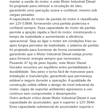
manter a saúde do motor, e este Motor Industrial Diesel
foi projetado para otimizar a circulação do óleo,
garantindo uma operação suave e confiável, mesmo sob
Quem Somos
cargas pesadas.
A capacidade do motor de partida do motor é classificada
em 12V 0,8kW, fornecendo uma partida poderosa e
confiável sempre. Essa capacidade do motor de partida
Fábrica
permite a ignição rápida e fácil do motor, minimizando o
tempo de inatividade e aumentando a eficiência
operacional. Seja ao ligar o motor em condições frias ou
Controle de Qualidade
após longos períodos de inatividade, o sistema de partida
foi projetado para funcionar de forma consistente,
garantindo que o Motor Industrial Diesel esteja pronto
para fornecer energia sempre que necessário.
Fale Conosco
Pesando 47 kg de peso líquido, este Motor Diesel
Gerador encontra um equilíbrio entre portabilidade e
durabilidade. Seu peso o torna fácil de manusear para
notícias
instalação e manutenção, garantindo que permaneça
estável e seguro durante a operação. A qualidade de
construção sólida reflete o design de nível industrial do
motor, capaz de suportar ambientes agressivos e uso
Todos os casos
contínuo sem comprometer o desempenho.
Outro atributo crítico deste Motor Industrial Diesel é sua
capacidade do acumulador, que é superior a 12V 36Ah.
Pedir um orçamento
Essa capacidade substancial do acumulador suporta o