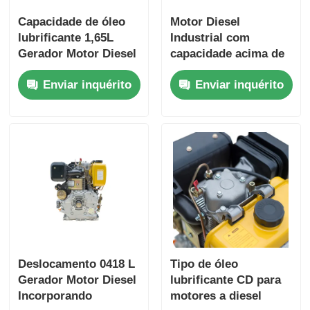
Capacidade de óleo
Motor Diesel
lubrificante 1,65L
Industrial com
Gerador Motor Diesel
capacidade acima de
Motor Aero-resfriado
12V 36Ah, fornecendo
Enviar inquérito
Enviar inquérito
Tipo de motor
dimensão total de
Potência nominal
420×440×495 mm
6KW Gerador de
para energia
energia pesado Motor
industrial
Deslocamento 0418 L
Tipo de óleo
Gerador Motor Diesel
lubrificante CD para
Incorporando
motores a diesel