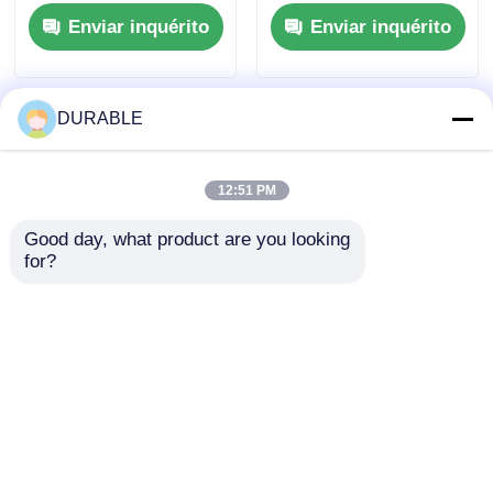
Furação × Traço 86 ×
industriais, motores
Enviar inquérito
Enviar inquérito
72 mm e Dimensão
de quatro tempos,
Geral 420 × 440 × 495
projetado para
mm Projetado para
máxima durabilidade
desempenho
e desempenho
DURABLE
12:51 PM
Good day, what product are you looking 
for?
Gerador de
Deslocamento 0,418 L
carregamento de 12V
Diesel Motor
3A Capacidade do
Industrial Com
gerador Motor diesel
Furação × Traço 86 ×
Enviar inquérito
Enviar inquérito
Fornecendo 1,65L de
72 mm Ideal para a
capacidade de óleo
Confiabilidade do
lubrificante e acima
Equipamento
de 12V 36Ah
Industrial