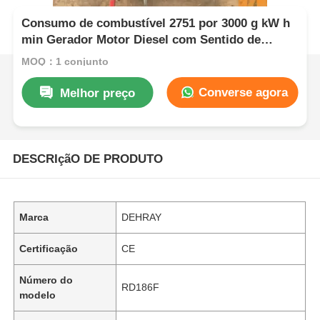
Consumo de combustível 2751 por 3000 g kW h
min Gerador Motor Diesel com Sentido de
Rotação Anti-horário e Grau CD ou Tipo de Óleo
MOQ：1 conjunto
Lubrificante SAE 10W 30
Converse agora
Melhor preço
DESCRIçãO DE PRODUTO
Marca
DEHRAY
Certificação
CE
Número do
RD186F
modelo