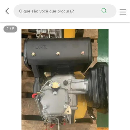
3
/
5