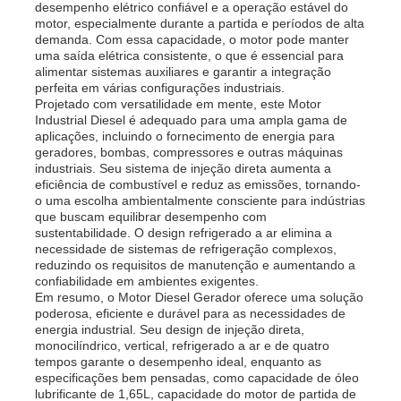
desempenho elétrico confiável e a operação estável do
motor, especialmente durante a partida e períodos de alta
demanda. Com essa capacidade, o motor pode manter
grupo gerador diesel
uma saída elétrica consistente, o que é essencial para
alimentar sistemas auxiliares e garantir a integração
perfeita em várias configurações industriais.
conjunto de geradores de gasolina
Projetado com versatilidade em mente, este Motor
Industrial Diesel é adequado para uma ampla gama de
aplicações, incluindo o fornecimento de energia para
geradores, bombas, compressores e outras máquinas
Conjunto Gerador Inversor
industriais. Seu sistema de injeção direta aumenta a
eficiência de combustível e reduz as emissões, tornando-
o uma escolha ambientalmente consciente para indústrias
Conjunto de geradores portáteis
que buscam equilibrar desempenho com
sustentabilidade. O design refrigerado a ar elimina a
necessidade de sistemas de refrigeração complexos,
reduzindo os requisitos de manutenção e aumentando a
Grupo Gerador Industrial
confiabilidade em ambientes exigentes.
Em resumo, o Motor Diesel Gerador oferece uma solução
poderosa, eficiente e durável para as necessidades de
energia industrial. Seu design de injeção direta,
Conjunto Gerador Digital
monocilíndrico, vertical, refrigerado a ar e de quatro
tempos garante o desempenho ideal, enquanto as
especificações bem pensadas, como capacidade de óleo
Gerador de quadro aberto
lubrificante de 1,65L, capacidade do motor de partida de