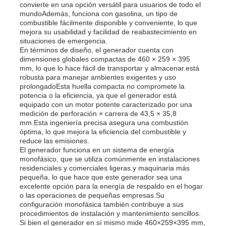
convierte en una opción versátil para usuarios de todo el
mundoAdemás, funciona con gasolina, un tipo de
combustible fácilmente disponible y conveniente, lo que
Sobre nosotros
mejora su usabilidad y facilidad de reabastecimiento en
situaciones de emergencia.
En términos de diseño, el generador cuenta con
dimensiones globales compactas de 460 × 259 × 395
Visita a la fábrica
mm, lo que lo hace fácil de transportar y almacenar.está
robusta para manejar ambientes exigentes y uso
prolongadoEsta huella compacta no compromete la
Control de Calidad
potencia o la eficiencia, ya que el generador está
equipado con un motor potente caracterizado por una
medición de perforación × carrera de 43,5 × 35,8
mm.Esta ingeniería precisa asegura una combustión
Contacto
óptima, lo que mejora la eficiencia del combustible y
reduce las emisiones.
El generador funciona en un sistema de energía
noticias
monofásico, que se utiliza comúnmente en instalaciones
residenciales y comerciales ligeras.y maquinaria más
pequeña, lo que hace que este generador sea una
excelente opción para la energía de respaldo en el hogar
Todos los casos
o las operaciones de pequeñas empresas.Su
configuración monofásica también contribuye a sus
procedimientos de instalación y mantenimiento sencillos.
Solicitar una cotización
Si bien el generador en sí mismo mide 460×259×395 mm,