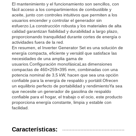
El mantenimiento y el funcionamiento son sencillos, con
fácil acceso a los compartimientos de combustible y
sistema de generador insonoro
aceite, junto con controles intuitivos que permiten a los
usuarios encender y controlar el generador sin
esfuerzo.La construcción robusta y los materiales de alta
calidad garantizan fiabilidad y durabilidad a largo plazo,
generador del uso en el hogar
proporcionando tranquilidad durante cortes de energía o
actividades fuera de la red.
En resumen, el Inverter Generator Set es una solución de
Sistema de generador del toldo
energía compacta, eficiente y versátil que satisface las
necesidades de una amplia gama de
usuarios.Configuración monofásicaLas dimensiones
compactas de 460×259×395 mm, combinadas con una
Generador de bajo ruido
potencia nominal de 3,5 kW, hacen que sea una opción
confiable para la energía de respaldo y portátil.Ofrecen
un equilibrio perfecto de portabilidad y rendimientoYa sea
Mantenimiento del generador
que necesite un generador de gasolina de respaldo
confiable para el hogar, el trabajo o el ocio, este producto
proporciona energía constante, limpia y estable con
facilidad.
Grupo electrógeno de soldadura
Características:
motor diesel del generador