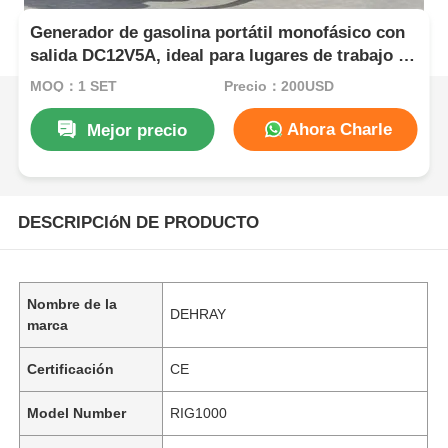
Generador de gasolina portátil monofásico con
salida DC12V5A, ideal para lugares de trabajo al
aire libre y respaldo de energía de emergencia
MOQ：1 SET
Precio：200USD
Ahora Charle
Mejor precio
DESCRIPCIóN DE PRODUCTO
Nombre de la
DEHRAY
marca
Certificación
CE
Model Number
RIG1000