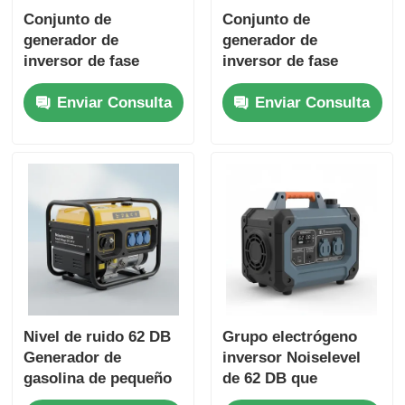
Conjunto de
Conjunto de
generador de
generador de
inversor de fase
inversor de fase
única de 532 ml con
única de inicio de
Enviar Consulta
Enviar Consulta
cargador USB
retroceso con nivel
DC5V1A Fuente de
de ruido de 62 DB
energía para respaldo
Ideal para
de emergencia
construcción y
energía de
emergencia
Nivel de ruido 62 DB
Grupo electrógeno
Generador de
inversor Noiselevel
gasolina de pequeño
de 62 DB que
tamaño de voltaje
proporciona 8,1 horas