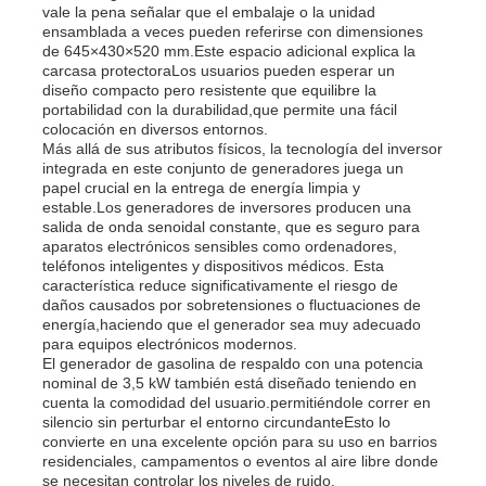
vale la pena señalar que el embalaje o la unidad
ensamblada a veces pueden referirse con dimensiones
de 645×430×520 mm.Este espacio adicional explica la
grupo electrógeno diésel
carcasa protectoraLos usuarios pueden esperar un
diseño compacto pero resistente que equilibre la
portabilidad con la durabilidad,que permite una fácil
Conjunto de generadores de gasolina
colocación en diversos entornos.
Más allá de sus atributos físicos, la tecnología del inversor
integrada en este conjunto de generadores juega un
papel crucial en la entrega de energía limpia y
Grupo electrógeno inversor
estable.Los generadores de inversores producen una
salida de onda senoidal constante, que es seguro para
aparatos electrónicos sensibles como ordenadores,
Grupo electrógeno portátil
teléfonos inteligentes y dispositivos médicos. Esta
característica reduce significativamente el riesgo de
daños causados por sobretensiones o fluctuaciones de
energía,haciendo que el generador sea muy adecuado
Grupo electrógeno industrial
para equipos electrónicos modernos.
El generador de gasolina de respaldo con una potencia
nominal de 3,5 kW también está diseñado teniendo en
Grupo electrógeno digital
cuenta la comodidad del usuario.permitiéndole correr en
silencio sin perturbar el entorno circundanteEsto lo
convierte en una excelente opción para su uso en barrios
residenciales, campamentos o eventos al aire libre donde
Generador de marco abierto
se necesitan controlar los niveles de ruido.