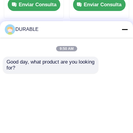
Enviar Consulta
Enviar Consulta
nominal 120 240 V
de funcionamiento a
Fuente de energía
carga completa y
para eventos al aire
salida de CC Fuente
libre y situaciones de
de alimentación de 12
DURABLE
emergencia
V CC y 5 A para
aplicaciones móviles
9:50 AM
Good day, what product are you looking 
for?
43.5×35.8 mm
Cargador USB
Generador de
DC5V1A Conjunto de
gasolina de tracción
generador de
por perforación 62
inversor Tipo de
Enviar Consulta
Enviar Consulta
DB Motor de baja
combustible de
emisión de ruido de
gasolina 53.2mL
nivel de ruido para un
Disposición portátil y
ambiente de trabajo
potencia para
Inicio
Mapa del Sitio
Contactar Ahora
Desktop Site