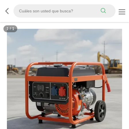
1
/
1