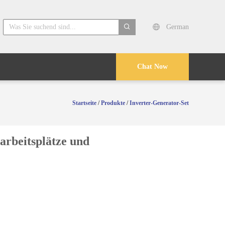
German
search
Chat Now
Startseite
/
Produkte
/
Inverter-Generator-Set
rbeitsplätze und