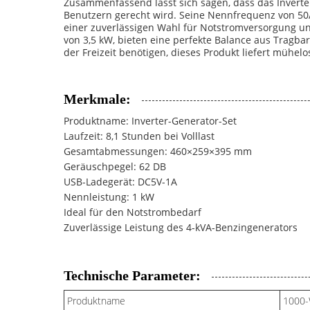
Zusammenfassend lässt sich sagen, dass das Inverter-
Benutzern gerecht wird. Seine Nennfrequenz von 50/6
einer zuverlässigen Wahl für Notstromversorgung 
von 3,5 kW, bieten eine perfekte Balance aus Tragbar
der Freizeit benötigen, dieses Produkt liefert mühelo
Merkmale:
Produktname: Inverter-Generator-Set
Laufzeit: 8,1 Stunden bei Volllast
Gesamtabmessungen: 460×259×395 mm
Geräuschpegel: 62 DB
USB-Ladegerät: DC5V-1A
Nennleistung: 1 kW
Ideal für den Notstrombedarf
Zuverlässige Leistung des 4-kVA-Benzingenerators
Technische Parameter:
Produktname
1000-