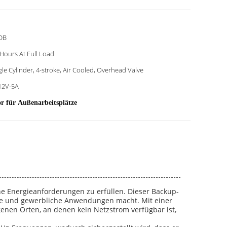
DB
 Hours At Full Load
gle Cylinder, 4-stroke, Air Cooled, Overhead Valve
12V-5A
r für Außenarbeitsplätze
ene Energieanforderungen zu erfüllen. Dieser Backup-
ivate und gewerbliche Anwendungen macht. Mit einer
genen Orten, an denen kein Netzstrom verfügbar ist,