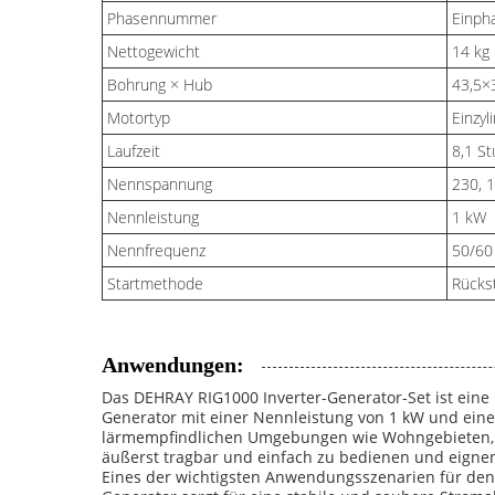
Phasennummer
Einph
Nettogewicht
14 kg
Bohrung × Hub
43,5×
Motortyp
Einzyl
Laufzeit
8,1 St
Nennspannung
230, 
Nennleistung
1 kW
Nennfrequenz
50/60
Startmethode
Rücks
Anwendungen:
Das DEHRAY RIG1000 Inverter-Generator-Set ist eine 
Generator mit einer Nennleistung von 1 kW und eine
lärmempfindlichen Umgebungen wie Wohngebieten, C
äußerst tragbar und einfach zu bedienen und eignen 
Eines der wichtigsten Anwendungsszenarien für den D