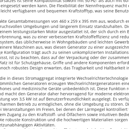
atzes ist seine Kompatibilität sowohl mit 50-Hz- als auch mit 60-
ngesetzt werden kann. Die Flexibilität der Nennfrequenz macht es
 leicht verfügbaren und bequemen Kraftstofftyp, was seine Benutz
akte Gesamtabmessungen von 460 x 259 x 395 mm aus, wodurch er le
spruchsvollen Umgebungen und längerem Einsatz standzuhalten. D
t einem leistungsstarken Motor ausgestattet ist, der sich durch e
erbrennung, was zu einer verbesserten Kraftstoffeffizienz und redu
msystem, das üblicherweise in Wohngebäuden und leichten Gewerb
leinere Maschinen aus, was diesen Generator zu einer ausgezeich
 Konfiguration trägt auch zu seinen unkomplizierten Installation
misst, ist zu beachten, dass auf der Verpackung oder der zusam
Platz ist für Schutzgehäuse, Griffe und andere Komponenten erfor
och robustes Design erwarten, das Tragbarkeit und Haltbarkeit in
die in dieses Stromaggregat integrierte Wechselrichtertechnologie
rkömmlichen Generatoren erzeugen Wechselrichtergeneratoren eine
hones und medizinische Geräte unbedenklich ist. Diese Funktion r
d macht den Generator daher hervorragend für moderne elektroni
tung von 3,5 kW ist auf Benutzerfreundlichkeit ausgelegt. Es ver
harmen Betrieb zu ermöglichen, ohne die Umgebung zu stören. Di
i Veranstaltungen im Freien, bei denen der Lärmpegel kontrollier
hem Zugang zu den Kraftstoff- und Ölfächern sowie intuitiven Bed
 robuste Konstruktion und die hochwertigen Materialien sorgen fü
etzunabhängigen Aktivitäten.