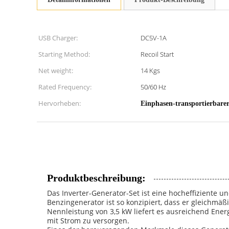
USB Charger:
DC5V-1A
Starting Method:
Recoil Start
Net weight:
14 Kgs
Rated Frequency:
50/60 Hz
Hervorheben:
Einphasen-transportierbare
Produktbeschreibung:
Das Inverter-Generator-Set ist eine hocheffiziente u
Benzingenerator ist so konzipiert, dass er gleichmä
Nennleistung von 3,5 kW liefert es ausreichend Ener
mit Strom zu versorgen.