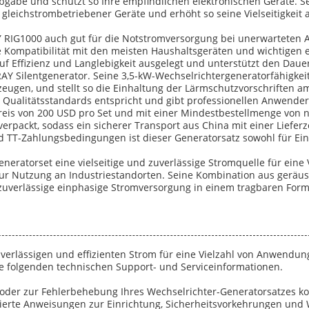
bgabe und schützt so Ihre empfindlichen elektronischen Geräte. Se
gleichstrombetriebener Geräte und erhöht so seine Vielseitigkeit
RIG1000 auch gut für die Notstromversorgung bei unerwarteten Au
e Kompatibilität mit den meisten Haushaltsgeräten und wichtigen 
uf Effizienz und Langlebigkeit ausgelegt und unterstützt den Daue
AY Silentgenerator. Seine 3,5-kW-Wechselrichtergeneratorfähigkei
ugen, und stellt so die Einhaltung der Lärmschutzvorschriften am A
 Qualitätsstandards entspricht und gibt professionellen Anwender
eis von 200 USD pro Set und mit einer Mindestbestellmenge von nu
verpackt, sodass ein sicherer Transport aus China mit einer Lieferz
nd TT-Zahlungsbedingungen ist dieser Generatorsatz sowohl für Ei
eratorset eine vielseitige und zuverlässige Stromquelle für eine 
 zur Nutzung an Industriestandorten. Seine Kombination aus gerä
e zuverlässige einphasige Stromversorgung in einem tragbaren For
zuverlässigen und effizienten Strom für eine Vielzahl von Anwendu
die folgenden technischen Support- und Serviceinformationen.
b oder zur Fehlerbehebung Ihres Wechselrichter-Generatorsatzes k
llierte Anweisungen zur Einrichtung, Sicherheitsvorkehrungen und