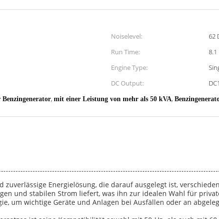
Noiselevel:
62 
Run Time:
8.1
Engine Type:
Sin
DC Output:
DC
,
,
r Benzingenerator
mit einer Leistung von mehr als 50 kVA
Benzingenerato
nd zuverlässige Energielösung, die darauf ausgelegt ist, verschied
ßigen und stabilen Strom liefert, was ihn zur idealen Wahl für pr
gie, um wichtige Geräte und Anlagen bei Ausfällen oder an abgele