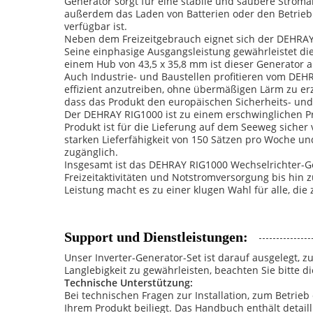
Generator sorgt für eine stabile und saubere Stroma
außerdem das Laden von Batterien oder den Betrieb 
verfügbar ist.
Neben dem Freizeitgebrauch eignet sich der DEHRAY 
Seine einphasige Ausgangsleistung gewährleistet di
einem Hub von 43,5 x 35,8 mm ist dieser Generator a
Auch Industrie- und Baustellen profitieren vom DEHR
effizient anzutreiben, ohne übermäßigen Lärm zu erze
dass das Produkt den europäischen Sicherheits- und
Der DEHRAY RIG1000 ist zu einem erschwinglichen Pr
Produkt ist für die Lieferung auf dem Seeweg sicher 
starken Lieferfähigkeit von 150 Sätzen pro Woche u
zugänglich.
Insgesamt ist das DEHRAY RIG1000 Wechselrichter-Gen
Freizeitaktivitäten und Notstromversorgung bis hin
Leistung macht es zu einer klugen Wahl für alle, di
Support und Dienstleistungen:
Unser Inverter-Generator-Set ist darauf ausgelegt, 
Langlebigkeit zu gewährleisten, beachten Sie bitte 
Technische Unterstützung:
Bei technischen Fragen zur Installation, zum Betrie
Ihrem Produkt beiliegt. Das Handbuch enthält detai