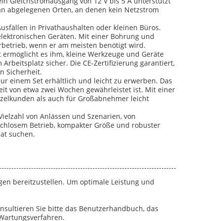
in Gleichstromausgang von 12 V bis 5 A unterstützt
 an abgelegenen Orten, an denen kein Netzstrom
sfällen in Privathaushalten oder kleinen Büros.
elektronischen Geräten. Mit einer Bohrung und
rbetrieb, wenn er am meisten benötigt wird.
t ermöglicht es ihm, kleine Werkzeuge und Geräte
rbeitsplatz sicher. Die CE-Zertifizierung garantiert,
n Sicherheit.
r einem Set erhältlich und leicht zu erwerben. Das
eit von etwa zwei Wochen gewährleistet ist. Mit einer
nzelkunden als auch für Großabnehmer leicht
Vielzahl von Anlässen und Szenarien, von
uschlosem Betrieb, kompakter Größe und robuster
mat suchen.
ngen bereitzustellen. Um optimale Leistung und
onsultieren Sie bitte das Benutzerhandbuch, das
 Wartungsverfahren.