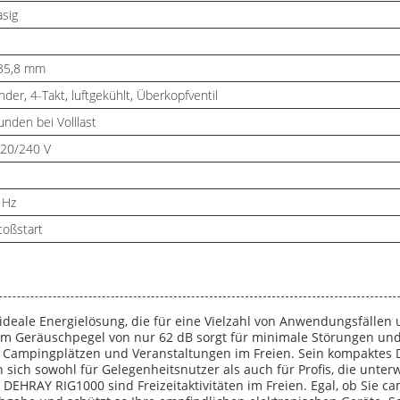
asig
35,8 mm
inder, 4-Takt, luftgekühlt, Überkopfventil
unden bei Volllast
120/240 V
 Hz
toßstart
ideale Energielösung, die für eine Vielzahl von Anwendungsfällen u
m Geräuschpegel von nur 62 dB sorgt für minimale Störungen und e
ampingplätzen und Veranstaltungen im Freien. Sein kompaktes 
sich sowohl für Gelegenheitsnutzer als auch für Profis, die unte
EHRAY RIG1000 sind Freizeitaktivitäten im Freien. Egal, ob Sie ca