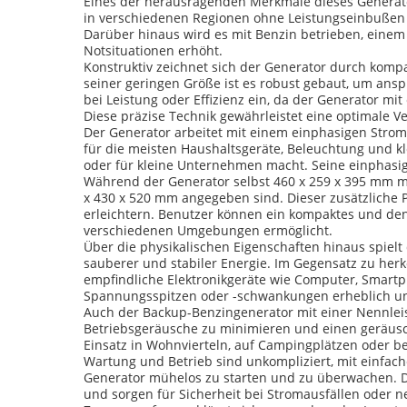
Eines der herausragenden Merkmale dieses Generators
in verschiedenen Regionen ohne Leistungseinbußen ei
Darüber hinaus wird es mit Benzin betrieben, einem
Notsituationen erhöht.
Konstruktiv zeichnet sich der Generator durch komp
seiner geringen Größe ist es robust gebaut, um an
bei Leistung oder Effizienz ein, da der Generator mi
Diese präzise Technik gewährleistet eine optimale V
Der Generator arbeitet mit einem einphasigen Stro
für die meisten Haushaltsgeräte, Beleuchtung und k
oder für kleine Unternehmen macht. Seine einphasige
Während der Generator selbst 460 x 259 x 395 mm 
x 430 x 520 mm angegeben sind. Dieser zusätzliche 
erleichtern. Benutzer können ein kompaktes und denn
verschiedenen Umgebungen ermöglicht.
Über die physikalischen Eigenschaften hinaus spielt 
sauberer und stabiler Energie. Im Gegensatz zu he
empfindliche Elektronikgeräte wie Computer, Smartp
Spannungsspitzen oder -schwankungen erheblich un
Auch der Backup-Benzingenerator mit einer Nennleis
Betriebsgeräusche zu minimieren und einen geräusc
Einsatz in Wohnvierteln, auf Campingplätzen oder be
Wartung und Betrieb sind unkompliziert, mit einfac
Generator mühelos zu starten und zu überwachen. Die
und sorgen für Sicherheit bei Stromausfällen oder n