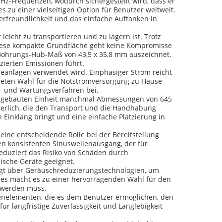
Hz-Frequenzen, wodurch sichergestellt wird, dass er
 zu einer vielseitigen Option für Benutzer weltweit.
erfreundlichkeit und das einfache Auftanken in
icht zu transportieren und zu lagern ist. Trotz
iese kompakte Grundfläche geht keine Kompromisse
in Bohrungs-Hub-Maß von 43,5 x 35,8 mm auszeichnet.
zierten Emissionen führt.
eanlagen verwendet wird. Einphasiger Strom reicht
neten Wahl für die Notstromversorgung zu Hause
s- und Wartungsverfahren bei.
mengebauten Einheit manchmal Abmessungen von 645
derlich, die den Transport und die Handhabung
 Einklang bringt und eine einfache Platzierung in
 eine entscheidende Rolle bei der Bereitstellung
n konsistenten Sinuswellenausgang, der für
eduziert das Risiko von Schäden durch
sche Geräte geeignet.
fügt über Geräuschreduzierungstechnologien, um
es macht es zu einer hervorragenden Wahl für den
t werden muss.
ienelementen, die es dem Benutzer ermöglichen, den
r langfristige Zuverlässigkeit und Langlebigkeit