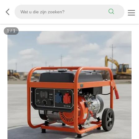
1
/
1