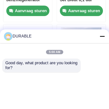
Nomenclatuurspannin
looptijd bij volle
Aanvraag sturen
Aanvraag sturen
g 120 240 V
belasting en DC-
Energiebron voor
uitgang DC12V 5A
buitengebeurtenissen
stroomvoorziening
en noodsituaties
voor mobiele
toepassingen
DURABLE
5:00 AM
Good day, what product are you looking 
for?
43,5×35,8 mm boring
USB-oplader DC5V1A
slag
Inverter Generator
benzinegenerator 62
Set Benzinebrandstof
DB geluidsniveau
Type 53.2mL
Aanvraag sturen
Aanvraag sturen
motor met lage
Verplaatsing
geluidsemissie voor
Draagbaar en
comfortabele
vermogen voor