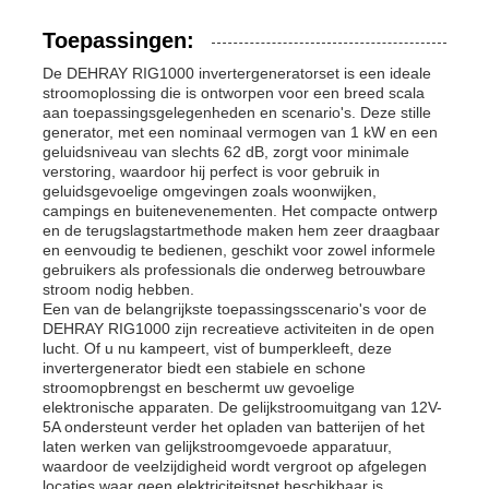
Toepassingen:
De DEHRAY RIG1000 invertergeneratorset is een ideale
stroomoplossing die is ontworpen voor een breed scala
aan toepassingsgelegenheden en scenario's. Deze stille
generator, met een nominaal vermogen van 1 kW en een
geluidsniveau van slechts 62 dB, zorgt voor minimale
verstoring, waardoor hij perfect is voor gebruik in
geluidsgevoelige omgevingen zoals woonwijken,
campings en buitenevenementen. Het compacte ontwerp
en de terugslagstartmethode maken hem zeer draagbaar
en eenvoudig te bedienen, geschikt voor zowel informele
gebruikers als professionals die onderweg betrouwbare
stroom nodig hebben.
Een van de belangrijkste toepassingsscenario's voor de
DEHRAY RIG1000 zijn recreatieve activiteiten in de open
lucht. Of u nu kampeert, vist of bumperkleeft, deze
invertergenerator biedt een stabiele en schone
stroomopbrengst en beschermt uw gevoelige
elektronische apparaten. De gelijkstroomuitgang van 12V-
5A ondersteunt verder het opladen van batterijen of het
laten werken van gelijkstroomgevoede apparatuur,
waardoor de veelzijdigheid wordt vergroot op afgelegen
locaties waar geen elektriciteitsnet beschikbaar is.