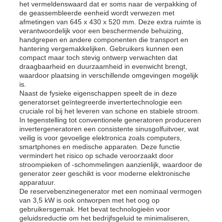
het vermeldenswaard dat er soms naar de verpakking of
de geassembleerde eenheid wordt verwezen met
afmetingen van 645 x 430 x 520 mm. Deze extra ruimte is
dieselgeneratorset
verantwoordelijk voor een beschermende behuizing,
handgrepen en andere componenten die transport en
hantering vergemakkelijken. Gebruikers kunnen een
benzinegeneratoren
compact maar toch stevig ontwerp verwachten dat
draagbaarheid en duurzaamheid in evenwicht brengt,
waardoor plaatsing in verschillende omgevingen mogelijk
is.
Omvormergeneratorset
Naast de fysieke eigenschappen speelt de in deze
generatorset geïntegreerde invertertechnologie een
cruciale rol bij het leveren van schone en stabiele stroom.
Draagbare Generator Set
In tegenstelling tot conventionele generatoren produceren
invertergeneratoren een consistente sinusgolfuitvoer, wat
veilig is voor gevoelige elektronica zoals computers,
smartphones en medische apparaten. Deze functie
Industriële generatorset
vermindert het risico op schade veroorzaakt door
stroompieken of -schommelingen aanzienlijk, waardoor de
generator zeer geschikt is voor moderne elektronische
apparatuur.
Digitale generatorset
De reservebenzinegenerator met een nominaal vermogen
van 3,5 kW is ook ontworpen met het oog op
gebruikersgemak. Het bevat technologieën voor
Open Frame Generator
geluidsreductie om het bedrijfsgeluid te minimaliseren,