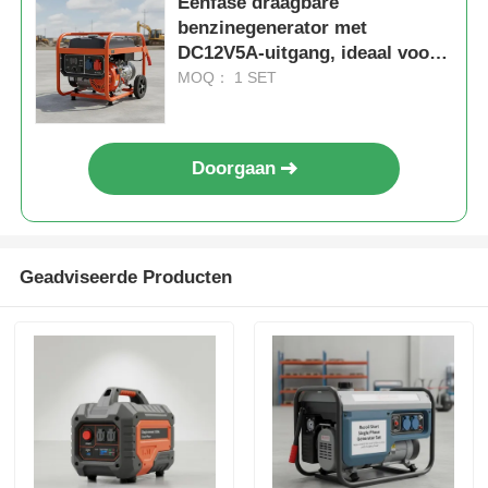
Eenfase draagbare
benzinegenerator met
DC12V5A-uitgang, ideaal voor
buitenwerkplekken en
MOQ： 1 SET
noodstroomback-up
Doorgaan
Geadviseerde Producten