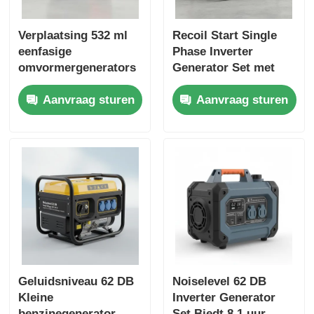
Verplaatsing 532 ml
Recoil Start Single
eenfasige
Phase Inverter
omvormergenerators
Generator Set met
et met USB-oplader
geluidsniveau 62 DB
Aanvraag sturen
Aanvraag sturen
DC5V1A energiebron
Ideaal voor bouw en
voor noodback-up
noodstroom
Geluidsniveau 62 DB
Noiselevel 62 DB
Kleine
Inverter Generator
benzinegenerator
Set Biedt 8,1 uur