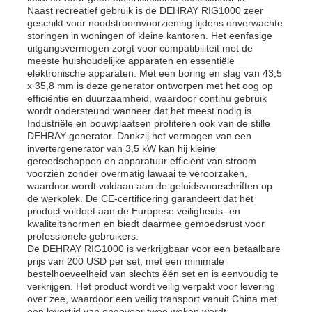
Naast recreatief gebruik is de DEHRAY RIG1000 zeer
geschikt voor noodstroomvoorziening tijdens onverwachte
storingen in woningen of kleine kantoren. Het eenfasige
uitgangsvermogen zorgt voor compatibiliteit met de
meeste huishoudelijke apparaten en essentiële
elektronische apparaten. Met een boring en slag van 43,5
x 35,8 mm is deze generator ontworpen met het oog op
efficiëntie en duurzaamheid, waardoor continu gebruik
wordt ondersteund wanneer dat het meest nodig is.
Industriële en bouwplaatsen profiteren ook van de stille
DEHRAY-generator. Dankzij het vermogen van een
invertergenerator van 3,5 kW kan hij kleine
gereedschappen en apparatuur efficiënt van stroom
voorzien zonder overmatig lawaai te veroorzaken,
waardoor wordt voldaan aan de geluidsvoorschriften op
de werkplek. De CE-certificering garandeert dat het
product voldoet aan de Europese veiligheids- en
kwaliteitsnormen en biedt daarmee gemoedsrust voor
professionele gebruikers.
De DEHRAY RIG1000 is verkrijgbaar voor een betaalbare
prijs van 200 USD per set, met een minimale
bestelhoeveelheid van slechts één set en is eenvoudig te
verkrijgen. Het product wordt veilig verpakt voor levering
over zee, waardoor een veilig transport vanuit China met
een levertijd van ongeveer twee weken wordt