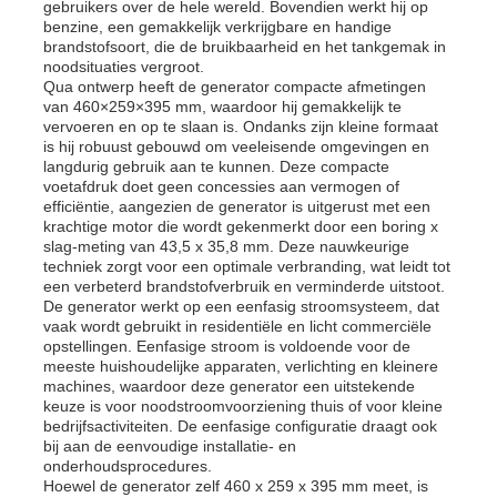
gebruikers over de hele wereld. Bovendien werkt hij op
benzine, een gemakkelijk verkrijgbare en handige
brandstofsoort, die de bruikbaarheid en het tankgemak in
Over ons
noodsituaties vergroot.
Qua ontwerp heeft de generator compacte afmetingen
van 460×259×395 mm, waardoor hij gemakkelijk te
vervoeren en op te slaan is. Ondanks zijn kleine formaat
Fabrieksreis
is hij robuust gebouwd om veeleisende omgevingen en
langdurig gebruik aan te kunnen. Deze compacte
voetafdruk doet geen concessies aan vermogen of
Kwaliteitscontrole
efficiëntie, aangezien de generator is uitgerust met een
krachtige motor die wordt gekenmerkt door een boring x
slag-meting van 43,5 x 35,8 mm. Deze nauwkeurige
techniek zorgt voor een optimale verbranding, wat leidt tot
Contacteer ons
een verbeterd brandstofverbruik en verminderde uitstoot.
De generator werkt op een eenfasig stroomsysteem, dat
vaak wordt gebruikt in residentiële en licht commerciële
nieuws
opstellingen. Eenfasige stroom is voldoende voor de
meeste huishoudelijke apparaten, verlichting en kleinere
machines, waardoor deze generator een uitstekende
keuze is voor noodstroomvoorziening thuis of voor kleine
Alle Gevallen
bedrijfsactiviteiten. De eenfasige configuratie draagt ​​ook
bij aan de eenvoudige installatie- en
onderhoudsprocedures.
Vraag een offerte aan
Hoewel de generator zelf 460 x 259 x 395 mm meet, is