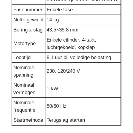
Fasenummer
Enkele fase
Netto gewicht
14 kg
Boring x slag
43,5×35,8 mm
Enkele cilinder, 4-takt,
Motortype
luchtgekoeld, kopklep
Looptijd
8,1 uur bij volledige belasting
Nominale
230, 120/240 V
spanning
Nominaal
1 kW
vermogen
Nominale
50/60 Hz
frequentie
Startmethode
Terugslag starten