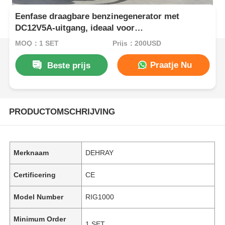
Eenfase draagbare benzinegenerator met
DC12V5A-uitgang, ideaal voor
buitenwerkplekken en noodstroomback-up
MOQ：1 SET
Prijs：200USD
Praatje Nu
Beste prijs
PRODUCTOMSCHRIJVING
Merknaam
DEHRAY
Certificering
CE
Model Number
RIG1000
Minimum Order
1 SET