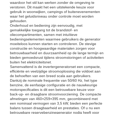
waardoor het stil kan werken zonder de omgeving te
verstoren. Dit maakt het een uitstekende keuze voor
gebruik in woonwijken, campings of buitenevenementen
geluiddichte generatorreeks
waar het geluidsniveau onder controle moet worden
gehouden.
Onderhoud en bediening zijn eenvoudig, met
de generator van het huisgebruik
gemakkelijke toegang tot de brandstof- en
oliecompartimenten, samen met intuïtieve
bedieningselementen waarmee gebruikers de generator
moeiteloos kunnen starten en controleren. De stevige
De Reeks van de luifelgenerator
constructie en hoogwaardige materialen zorgen voor
betrouwbaarheid en duurzaamheid op de lange termijn en
bieden gemoedsrust tijdens stroomstoringen of activiteiten
Geraffineerd met een laag geluid
buiten het elektriciteitsnet.
Samenvattend is de invertergeneratorset een compacte,
efficiënte en veelzijdige stroomoplossing die voldoet aan
de behoeften van een breed scala aan gebruikers.
Onderhoud van de generator
Dankzij de nominale frequentie van 50/60 Hz, het type
benzine, de eenfasige configuratie en de nauwkeurige
motorspecificaties is dit een betrouwbare keuze voor
Lasgeneratorset
back-up- en draagbare stroomvoorziening. De compacte
afmetingen van 460×259×395 mm, gecombineerd met
een nominaal vermogen van 3,5 kW, bieden een perfecte
balans tussen draagbaarheid en prestaties. Of u nu een
generatordieselmotor
betrouwbare reservebenzinegenerator nodig heeft voor