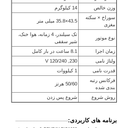
وزن خالص
14 کیلوگرم
پمپ آب فاضلاب
سوراخ × سکته
43.5×35.8 میلی متر
مغزی
تک سیلندر، 4 زمانه، هوا خنک،
نوع موتور
شیر سقفی
زمان اجرا
8.1 ساعت در بار کامل
ولتاژ نامی
230, 120/240 V
قدرت نامی
1 کیلووات
فرکانس رتبه
50/60 هرتز
بندی شده
روش شروع
شروع پس زدن
برنامه های کاربردی: