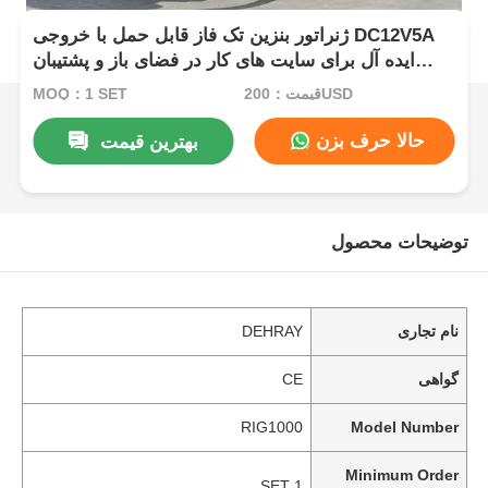
ژنراتور بنزین تک فاز قابل حمل با خروجی DC12V5A
ایده آل برای سایت های کار در فضای باز و پشتیبان
قدرت اضطراری
قیمت：200USD
MOQ：1 SET
حالا حرف بزن
بهترین قیمت
توضیحات محصول
نام تجاری
DEHRAY
گواهی
CE
RIG1000
Model Number
Minimum Order
1 SET