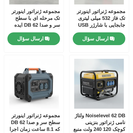
مجموعه ژنراتور اینورتر
مجموعه ژنراتور اینورتر
تک فاز 532 میلی لیتری
تک مرحله ای با سطح
جابجایی با شارژر USB
سر و صدا 62 DB ایده
DC5V1A منبع انرژی
آل برای ساخت و ساز و
ارسال سؤال
ارسال سؤال
برای پشتیبان گیری
برق اضطراری
اضطراری
Noiselevel 62 DB ولتاژ
مجموعه ژنراتور اینورتر
نامی ژنراتور بنزینی
سطح سر و صدا 62 DB
کوچک 120 240 ولت منبع
که 8.1 ساعت زمان اجرا