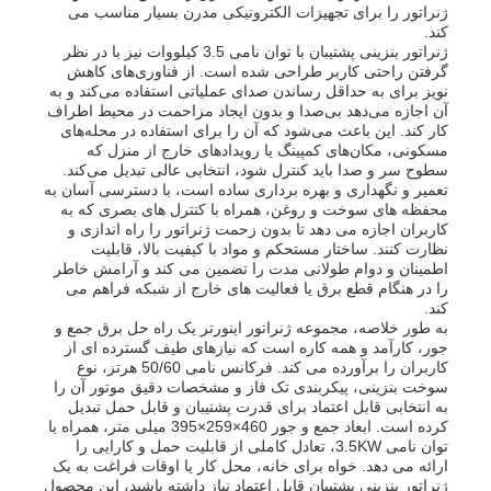
ژنراتور را برای تجهیزات الکترونیکی مدرن بسیار مناسب می
کند.
ژنراتور بنزینی پشتیبان با توان نامی 3.5 کیلووات نیز با در نظر
مجموعه دیزل ژنراتور
گرفتن راحتی کاربر طراحی شده است. از فناوری‌های کاهش
نویز برای به حداقل رساندن صدای عملیاتی استفاده می‌کند و به
آن اجازه می‌دهد بی‌صدا و بدون ایجاد مزاحمت در محیط اطراف
مجموعه ژنراتور بنزین
کار کند. این باعث می‌شود که آن را برای استفاده در محله‌های
مسکونی، مکان‌های کمپینگ یا رویدادهای خارج از منزل که
سطوح سر و صدا باید کنترل شود، انتخابی عالی تبدیل می‌کند.
تعمیر و نگهداری و بهره برداری ساده است، با دسترسی آسان به
مجموعه ژنراتور اینورتر
محفظه های سوخت و روغن، همراه با کنترل های بصری که به
کاربران اجازه می دهد تا بدون زحمت ژنراتور را راه اندازی و
نظارت کنند. ساختار مستحکم و مواد با کیفیت بالا، قابلیت
مجموعه ژنراتور قابل حمل
اطمینان و دوام طولانی مدت را تضمین می کند و آرامش خاطر
را در هنگام قطع برق یا فعالیت های خارج از شبکه فراهم می
کند.
به طور خلاصه، مجموعه ژنراتور اینورتر یک راه حل برق جمع و
مجموعه ژنراتور صنعتی
جور، کارآمد و همه کاره است که نیازهای طیف گسترده ای از
کاربران را برآورده می کند. فرکانس نامی 50/60 هرتز، نوع
سوخت بنزینی، پیکربندی تک فاز و مشخصات دقیق موتور آن را
مجموعه ژنراتور دیجیتال
به انتخابی قابل اعتماد برای قدرت پشتیبان و قابل حمل تبدیل
کرده است. ابعاد جمع و جور 460×259×395 میلی متر، همراه با
توان نامی 3.5KW، تعادل کاملی از قابلیت حمل و کارایی را
ارائه می دهد. خواه برای خانه، محل کار یا اوقات فراغت به یک
ژنراتور فریم باز
ژنراتور بنزینی پشتیبان قابل اعتماد نیاز داشته باشید، این محصول