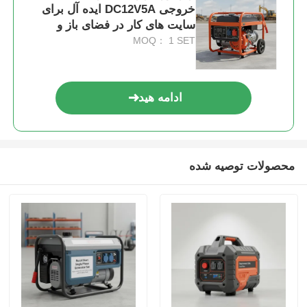
خروجی DC12V5A ایده آل برای
سایت های کار در فضای باز و
پشتیبان قدرت اضطراری
MOQ： 1 SET
ادامه هید
محصولات توصیه شده