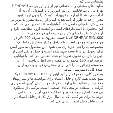
پشتیبانی می کند.
سایت های صنعتی و ساختمانی نیز از ژنراتور بی صدا DEHRAY
بهره می برند. قابلیت ژنراتور اینورتر 3.5 کیلوواتی آن به آن
اجازه می دهد تا ابزارها و تجهیزات کوچک را بدون ایجاد نویز
بیش از حد به طور کارآمد تغذیه کند و از رعایت مقررات نویز در
محل کار اطمینان حاصل کند. گواهینامه CE تضمین می کند که
این محصول با استانداردهای ایمنی و کیفیت اروپا مطابقت دارد و
آرامش خاطر را برای کاربران حرفه ای فراهم می کند.
DEHRAY RIG1000 که با قیمت مقرون به صرفه 200 دلار در
هر مجموعه موجود است، با حداقل مقدار سفارش فقط یک
مجموعه، به راحتی خریداری می شود. این محصول به طور ایمن
برای تحویل در دریا بسته بندی شده است و حمل و نقل ایمن از
چین را با زمان تحویل تقریباً دو هفته تضمین می کند. با توانایی
عرضه قوی 150 مجموعه در هفته و شرایط پرداخت TT، این
مجموعه ژنراتور به راحتی برای مشتریان فردی و خریداران
عمده قابل دسترسی است.
به طور کلی، مجموعه ژنراتور اینورتر DEHRAY RIG1000 یک
منبع تغذیه همه کاره و قابل اعتماد برای موقعیت ها و سناریوهای
مختلف، از فعالیت های اوقات فراغت و پشتیبان گیری اضطراری
گرفته تا استفاده در محل های صنعتی است. ترکیبی از عملکرد
بی صدا، اندازه جمع و جور و عملکرد قوی، آن را به انتخابی
هوشمند برای هر کسی که به دنبال برق تک فاز قابل اعتماد در
قالب قابل حمل است، تبدیل می کند.