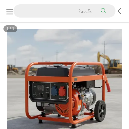
1
/
1