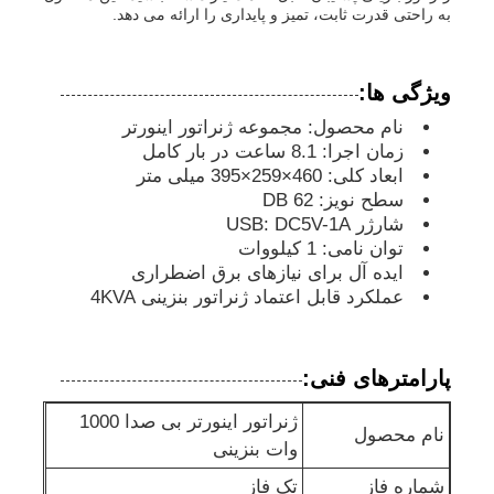
به راحتی قدرت ثابت، تمیز و پایداری را ارائه می دهد.
مجموعه ژنراتور ضد صدا
ویژگی ها:
ژنراتور خانگی
نام محصول: مجموعه ژنراتور اینورتر
زمان اجرا: 8.1 ساعت در بار کامل
ابعاد کلی: 460×259×395 میلی متر
مجموعه ژنراتور سایبان
سطح نویز: 62 DB
شارژر USB: DC5V-1A
توان نامی: 1 کیلووات
ژنراتور کم سر و صدا
ایده آل برای نیازهای برق اضطراری
عملکرد قابل اعتماد ژنراتور بنزینی 4KVA
نگهداري ژنراتور
پارامترهای فنی:
مجموعه ژنراتور جوش
ژنراتور اینورتر بی صدا 1000
نام محصول
وات بنزینی
موتور دیزل ژنراتور
شماره فاز
تک فاز