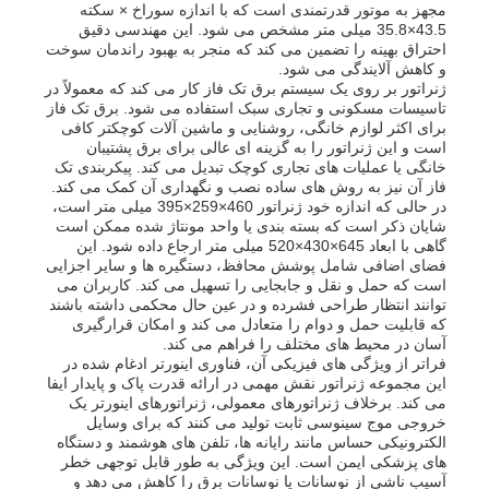
مجهز به موتور قدرتمندی است که با اندازه سوراخ × سکته
43.5×35.8 میلی متر مشخص می شود. این مهندسی دقیق
احتراق بهینه را تضمین می کند که منجر به بهبود راندمان سوخت
دربارهی ما
و کاهش آلایندگی می شود.
ژنراتور بر روی یک سیستم برق تک فاز کار می کند که معمولاً در
تاسیسات مسکونی و تجاری سبک استفاده می شود. برق تک فاز
برای اکثر لوازم خانگی، روشنایی و ماشین آلات کوچکتر کافی
کارخانه تور
است و این ژنراتور را به گزینه ای عالی برای برق پشتیبان
خانگی یا عملیات های تجاری کوچک تبدیل می کند. پیکربندی تک
فاز آن نیز به روش های ساده نصب و نگهداری آن کمک می کند.
کنترل کیفیت
در حالی که اندازه خود ژنراتور 460×259×395 میلی متر است،
شایان ذکر است که بسته بندی یا واحد مونتاژ شده ممکن است
گاهی با ابعاد 645×430×520 میلی متر ارجاع داده شود. این
فضای اضافی شامل پوشش محافظ، دستگیره ها و سایر اجزایی
تماس با ما
است که حمل و نقل و جابجایی را تسهیل می کند. کاربران می
توانند انتظار طراحی فشرده و در عین حال محکمی داشته باشند
که قابلیت حمل و دوام را متعادل می کند و امکان قرارگیری
اخبار
آسان در محیط های مختلف را فراهم می کند.
فراتر از ویژگی های فیزیکی آن، فناوری اینورتر ادغام شده در
این مجموعه ژنراتور نقش مهمی در ارائه قدرت پاک و پایدار ایفا
می کند. برخلاف ژنراتورهای معمولی، ژنراتورهای اینورتر یک
همه موارد
خروجی موج سینوسی ثابت تولید می کنند که برای وسایل
الکترونیکی حساس مانند رایانه ها، تلفن های هوشمند و دستگاه
های پزشکی ایمن است. این ویژگی به طور قابل توجهی خطر
درخواست نقل قول
آسیب ناشی از نوسانات یا نوسانات برق را کاهش می دهد و