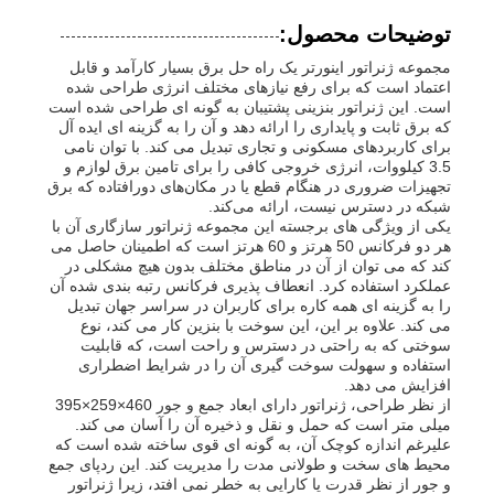
توضیحات محصول:
مجموعه ژنراتور اینورتر یک راه حل برق بسیار کارآمد و قابل
اعتماد است که برای رفع نیازهای مختلف انرژی طراحی شده
است. این ژنراتور بنزینی پشتیبان به گونه ای طراحی شده است
که برق ثابت و پایداری را ارائه دهد و آن را به گزینه ای ایده آل
برای کاربردهای مسکونی و تجاری تبدیل می کند. با توان نامی
3.5 کیلووات، انرژی خروجی کافی را برای تامین برق لوازم و
تجهیزات ضروری در هنگام قطع یا در مکان‌های دورافتاده که برق
شبکه در دسترس نیست، ارائه می‌کند.
یکی از ویژگی های برجسته این مجموعه ژنراتور سازگاری آن با
هر دو فرکانس 50 هرتز و 60 هرتز است که اطمینان حاصل می
کند که می توان از آن در مناطق مختلف بدون هیچ مشکلی در
عملکرد استفاده کرد. انعطاف پذیری فرکانس رتبه بندی شده آن
را به گزینه ای همه کاره برای کاربران در سراسر جهان تبدیل
می کند. علاوه بر این، این سوخت با بنزین کار می کند، نوع
سوختی که به راحتی در دسترس و راحت است، که قابلیت
خانه
استفاده و سهولت سوخت گیری آن را در شرایط اضطراری
افزایش می دهد.
از نظر طراحی، ژنراتور دارای ابعاد جمع و جور 460×259×395
محصولات
میلی متر است که حمل و نقل و ذخیره آن را آسان می کند.
علیرغم اندازه کوچک آن، به گونه ای قوی ساخته شده است که
محیط های سخت و طولانی مدت را مدیریت کند. این ردپای جمع
و جور از نظر قدرت یا کارایی به خطر نمی افتد، زیرا ژنراتور
فیلم های