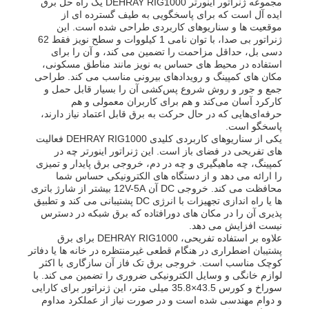
مجموعه ژنراتور اینورتر DEHRAY RIG1000 یک راه حل برق
ایده آل است که برای پاسخگویی به طیف گسترده ای از
موقعیت ها و سناریوهای کاربردی طراحی شده است. این
ژنراتور بی صدا، با توان نامی 1 کیلووات و سطح نویز فقط 62
دسی بل، حداقل مزاحمت را تضمین می کند، و آن را برای
استفاده در محیط های حساس به نویز مانند مناطق مسکونی،
مکان های کمپینگ و رویدادهای بیرونی مناسب می کند. طراحی
جمع و جور و روش شروع پس‌کشی آن را بسیار قابل حمل و
کارکرد آسان می‌کند و هم برای کاربران معمولی و هم
حرفه‌ای‌هایی که در حال حرکت به برق قابل اعتماد نیاز دارند،
پاسخگو است.
یکی از سناریوهای کاربردی کلیدی DEHRAY RIG1000 فعالیت
های تفریحی در فضای باز است. این ژنراتور اینورتر چه در
کمپینگ، چه ماهیگیری و چه در دم، خروجی برق پایدار و تمیزی
را ارائه می دهد و از دستگاه های الکترونیکی حساس شما
محافظت می کند. خروجی DC آن 12V-5A بیشتر از شارژ باتری
ها یا راه اندازی تجهیزات با انرژی DC پشتیبانی می کند و تطبیق
پذیری آن را در مکان های دورافتاده که برق شبکه در دسترس
نیست افزایش می دهد.
علاوه بر استفاده تفریحی، DEHRAY RIG1000 برای برق
پشتیبان اضطراری در هنگام قطعی غیرمنتظره در خانه ها یا دفاتر
کوچک مناسب است. خروجی برق تک فاز آن سازگاری با اکثر
لوازم خانگی و وسایل الکترونیکی ضروری را تضمین می کند. با
سوراخ و کورس 43.5×35.8 میلی متر، این ژنراتور برای کارایی
و دوام مهندسی شده است و در صورت نیاز از عملکرد مداوم