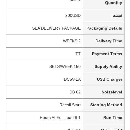
Quantity
قیمت
200USD
SEA DELIVERY PACKAGE
Packaging Details
2 WEEKS
Delivery Time
TT
Payment Terms
150 SETS/WEEK
Supply Ability
DC5V-1A
USB Charger
62 DB
Noiselevel
Recoil Start
Starting Method
8.1 Hours At Full Load
Run Time