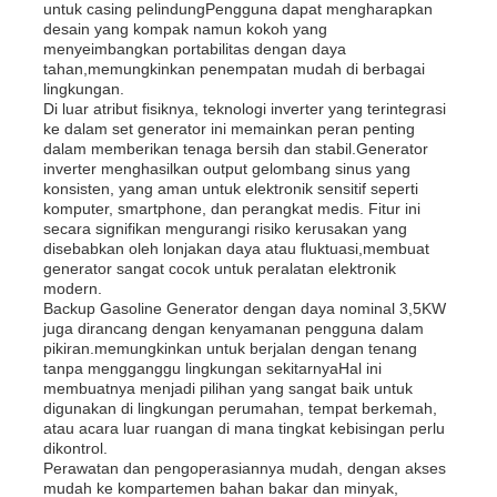
untuk casing pelindungPengguna dapat mengharapkan
desain yang kompak namun kokoh yang
menyeimbangkan portabilitas dengan daya
genset diesel
tahan,memungkinkan penempatan mudah di berbagai
lingkungan.
Di luar atribut fisiknya, teknologi inverter yang terintegrasi
set generator bensin
ke dalam set generator ini memainkan peran penting
dalam memberikan tenaga bersih dan stabil.Generator
inverter menghasilkan output gelombang sinus yang
konsisten, yang aman untuk elektronik sensitif seperti
Genset Inverter
komputer, smartphone, dan perangkat medis. Fitur ini
secara signifikan mengurangi risiko kerusakan yang
disebabkan oleh lonjakan daya atau fluktuasi,membuat
Set Generator Portable
generator sangat cocok untuk peralatan elektronik
modern.
Backup Gasoline Generator dengan daya nominal 3,5KW
juga dirancang dengan kenyamanan pengguna dalam
set generator industri
pikiran.memungkinkan untuk berjalan dengan tenang
tanpa mengganggu lingkungan sekitarnyaHal ini
membuatnya menjadi pilihan yang sangat baik untuk
digunakan di lingkungan perumahan, tempat berkemah,
Genset Digital
atau acara luar ruangan di mana tingkat kebisingan perlu
dikontrol.
Perawatan dan pengoperasiannya mudah, dengan akses
Open Frame Generator
mudah ke kompartemen bahan bakar dan minyak,