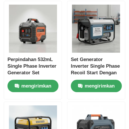
Perpindahan 532mL
Set Generator
Single Phase Inverter
Inverter Single Phase
Generator Set
Recoil Start Dengan
Featuring USB
Tingkat Kebisingan
mengirimkan
mengirimkan
Charger DC5V1A
62 DB Ideal untuk
Sumber energi untuk
Konstruksi dan Daya
permintaan
permintaan
cadangan darurat
Darurat