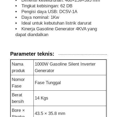
Dimensi keseluruhan: 460×259×395 mm
Tingkat kebisingan: 62 DB
pompa air limbah
Pengisi daya USB: DC5V-1A
Daya nominal: 1Kw
Ideal untuk kebutuhan listrik darurat
Kinerja Gasoline Generator 4KVA yang
dapat diandalkan
Parameter teknis:
Nama
1000W Gasoline Silent Inverter
produk
Generator
Nomor
Fase Tunggal
Fase
Berat
14 Kgs
bersih
Bore ×
43.5 × 35.8 mm
Stroke