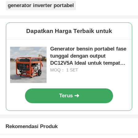
generator inverter portabel
Dapatkan Harga Terbaik untuk
Generator bensin portabel fase
tunggal dengan output
DC12V5A Ideal untuk tempat
kerja di luar ruangan dan
MOQ： 1 SET
cadangan listrik darurat
Terus
Rekomendasi Produk