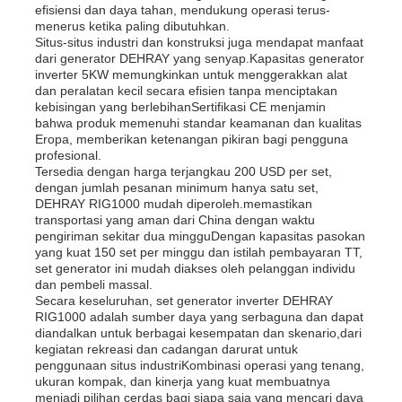
efisiensi dan daya tahan, mendukung operasi terus-
menerus ketika paling dibutuhkan.
Situs-situs industri dan konstruksi juga mendapat manfaat
dari generator DEHRAY yang senyap.Kapasitas generator
inverter 5KW memungkinkan untuk menggerakkan alat
dan peralatan kecil secara efisien tanpa menciptakan
kebisingan yang berlebihanSertifikasi CE menjamin
bahwa produk memenuhi standar keamanan dan kualitas
Eropa, memberikan ketenangan pikiran bagi pengguna
profesional.
Tersedia dengan harga terjangkau 200 USD per set,
dengan jumlah pesanan minimum hanya satu set,
DEHRAY RIG1000 mudah diperoleh.memastikan
transportasi yang aman dari China dengan waktu
pengiriman sekitar dua mingguDengan kapasitas pasokan
yang kuat 150 set per minggu dan istilah pembayaran TT,
set generator ini mudah diakses oleh pelanggan individu
dan pembeli massal.
Secara keseluruhan, set generator inverter DEHRAY
RIG1000 adalah sumber daya yang serbaguna dan dapat
diandalkan untuk berbagai kesempatan dan skenario,dari
kegiatan rekreasi dan cadangan darurat untuk
penggunaan situs industriKombinasi operasi yang tenang,
ukuran kompak, dan kinerja yang kuat membuatnya
menjadi pilihan cerdas bagi siapa saja yang mencari daya