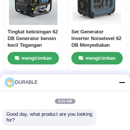
Tingkat kebisingan 62
Set Generator
DB Generator bensin
Inverter Noiselevel 62
kecil Tegangan
DB Menyediakan
nominal 120 240 V
Waktu Pengoperasian
mengirimkan
mengirimkan
Sumber energi untuk
8,1 Jam pada Beban
acara luar ruangan
Penuh dan Output DC
permintaan
permintaan
dan situasi darurat
Catu Daya DC12V 5A
untuk Aplikasi Seluler
DURABLE
8:01 AM
Good day, what product are you looking 
for?