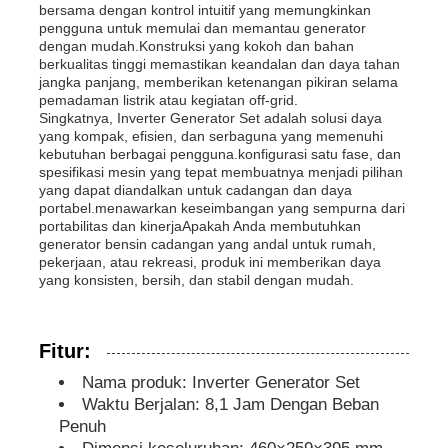
bersama dengan kontrol intuitif yang memungkinkan
pengguna untuk memulai dan memantau generator
dengan mudah.Konstruksi yang kokoh dan bahan
genset kedap suara
berkualitas tinggi memastikan keandalan dan daya tahan
jangka panjang, memberikan ketenangan pikiran selama
pemadaman listrik atau kegiatan off-grid.
Generator untuk Penggunaan Rumah
Singkatnya, Inverter Generator Set adalah solusi daya
yang kompak, efisien, dan serbaguna yang memenuhi
kebutuhan berbagai pengguna.konfigurasi satu fase, dan
spesifikasi mesin yang tepat membuatnya menjadi pilihan
Genset Kanopi
yang dapat diandalkan untuk cadangan dan daya
portabel.menawarkan keseimbangan yang sempurna dari
portabilitas dan kinerjaApakah Anda membutuhkan
Generator kebisingan rendah
generator bensin cadangan yang andal untuk rumah,
pekerjaan, atau rekreasi, produk ini memberikan daya
yang konsisten, bersih, dan stabil dengan mudah.
Pemeliharaan Generator
Fitur:
Genset Pengelasan
Nama produk: Inverter Generator Set
Waktu Berjalan: 8,1 Jam Dengan Beban
Penuh
mesin diesel generator