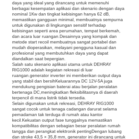
daya yang ideal yang dirancang untuk memenuhi
berbagai kesempatan aplikasi dan skenario.dengan daya
nominal 1Kw dan tingkat kebisingan hanya 62 dB,
memastikan gangguan minimal, membuatnya sempurna
untuk digunakan di lingkungan sensitif terhadap
kebisingan seperti area perumahan, tempat berkemah,
dan acara luar ruangan.Desainnya yang kompak dan
metode start recoil membuatnya sangat portabel dan
mudah dioperasikan, melayani pengguna kasual dan
profesional yang membutuhkan daya yang dapat
diandalkan saat bepergian.
Salah satu skenario aplikasi utama untuk DEHRAY
RIG1000 adalah kegiatan rekreasi di luar
ruangan.generator inverter ini memberikan output daya
yang stabil dan bersihKeluarannya DC 12V-5A juga
mendukung pengisian baterai atau berjalan peralatan
bertenaga DC,meningkatkan fleksibilitasnya di daerah
terpencil di mana listrik tidak tersedia.
Selain digunakan untuk rekreasi, DEHRAY RIG1000
sangat cocok untuk tenaga cadangan darurat selama
pemadaman tak terduga di rumah atau kantor
kecil.Kekuatan output fase tunggalnya memastikan
kompatibilitas dengan sebagian besar peralatan rumah
tangga dan perangkat elektronik pentingDengan lubang
dan stroke 43,5 × 35,8 mm, generator ini dirancang untuk