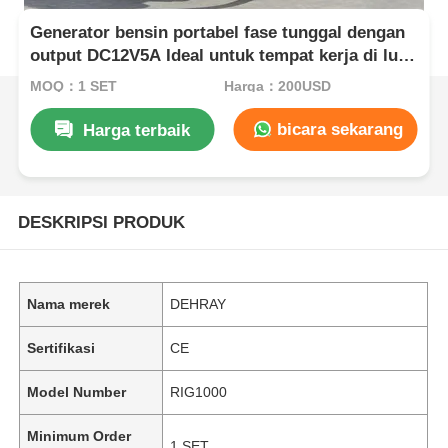
Generator bensin portabel fase tunggal dengan
output DC12V5A Ideal untuk tempat kerja di luar
ruangan dan cadangan listrik darurat
MOQ：1 SET
Harga：200USD
bicara sekarang
Harga terbaik
DESKRIPSI PRODUK
Nama merek
DEHRAY
Sertifikasi
CE
Model Number
RIG1000
Minimum Order
1 SET