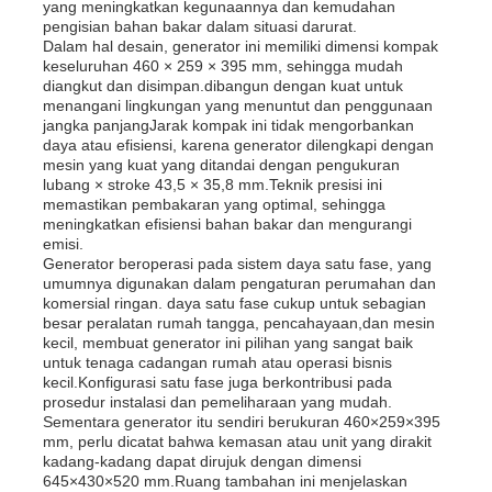
yang meningkatkan kegunaannya dan kemudahan
pengisian bahan bakar dalam situasi darurat.
Dalam hal desain, generator ini memiliki dimensi kompak
Tentang kita
keseluruhan 460 × 259 × 395 mm, sehingga mudah
diangkut dan disimpan.dibangun dengan kuat untuk
menangani lingkungan yang menuntut dan penggunaan
jangka panjangJarak kompak ini tidak mengorbankan
Wisata pabrik
daya atau efisiensi, karena generator dilengkapi dengan
mesin yang kuat yang ditandai dengan pengukuran
lubang × stroke 43,5 × 35,8 mm.Teknik presisi ini
Kontrol kualitas
memastikan pembakaran yang optimal, sehingga
meningkatkan efisiensi bahan bakar dan mengurangi
emisi.
Generator beroperasi pada sistem daya satu fase, yang
Hubungi kami
umumnya digunakan dalam pengaturan perumahan dan
komersial ringan. daya satu fase cukup untuk sebagian
besar peralatan rumah tangga, pencahayaan,dan mesin
Berita
kecil, membuat generator ini pilihan yang sangat baik
untuk tenaga cadangan rumah atau operasi bisnis
kecil.Konfigurasi satu fase juga berkontribusi pada
prosedur instalasi dan pemeliharaan yang mudah.
Semua Kasus
Sementara generator itu sendiri berukuran 460×259×395
mm, perlu dicatat bahwa kemasan atau unit yang dirakit
kadang-kadang dapat dirujuk dengan dimensi
Quote request suatu
645×430×520 mm.Ruang tambahan ini menjelaskan