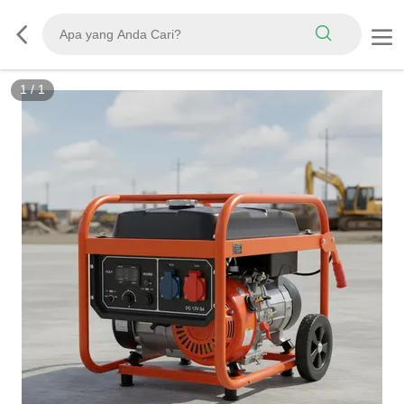
1
/
1