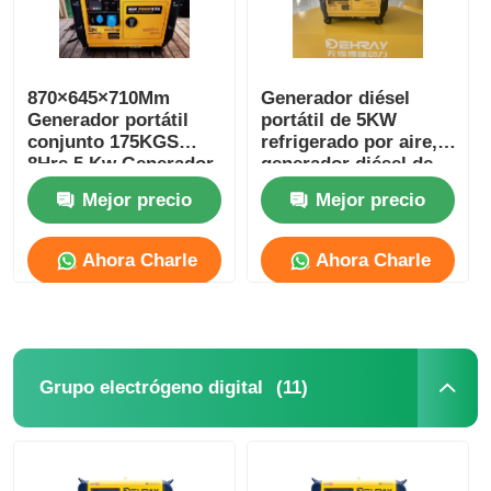
870×645×710Mm
Generador diésel
Generador portátil
portátil de 5KW
conjunto 175KGS
refrigerado por aire,
8Hrs 5 Kw Generador
generador diésel de
portátil
respaldo
Mejor precio
Mejor precio
personalizado
Ahora Charle
Ahora Charle
(11)
Grupo electrógeno digital