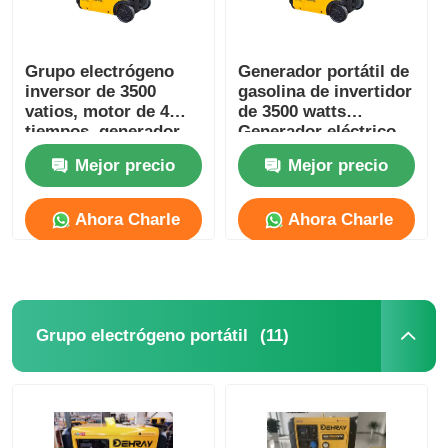
Grupo electrógeno
Generador portátil de
inversor de 3500
gasolina de invertidor
vatios, motor de 4
de 3500 watts
tiempos, generador
Generador eléctrico
OHV
de gasolina de 8
Mejor precio
Mejor precio
horas
Ahora Charle
Ahora Charle
(11)
Grupo electrógeno portátil