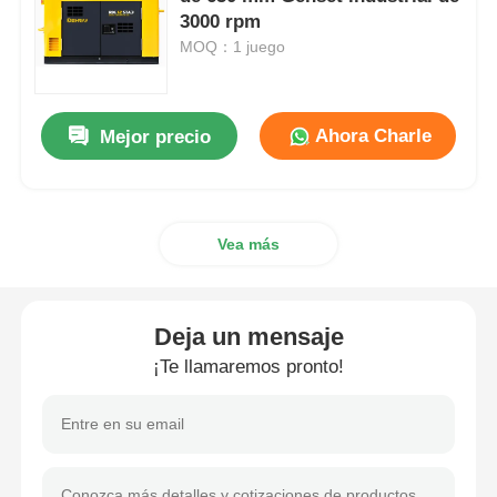
3000 rpm
MOQ：1 juego
grupo electrógeno diésel
Conjunto de generadores de gasolina
Ahora Charle
Mejor precio
Grupo electrógeno inversor
Vea más
Grupo electrógeno portátil
Deja un mensaje
Grupo electrógeno industrial
¡Te llamaremos pronto!
Grupo electrógeno digital
Generador de marco abierto