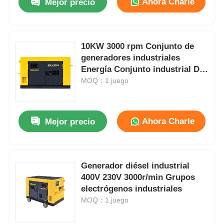
Ahora Charle
Mejor precio
10KW 3000 rpm Conjunto de
generadores industriales
Energía Conjunto industrial Dg
1350mm
MOQ：1 juego
Ahora Charle
Mejor precio
Generador diésel industrial
400V 230V 3000r/min Grupos
electrógenos industriales
MOQ：1 juego