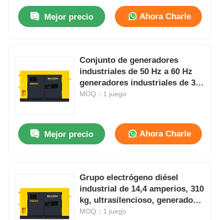
Ahora Charle
Mejor precio
Conjunto de generadores
industriales de 50 Hz a 60 Hz
generadores industriales de 310
kg
MOQ：1 juego
Ahora Charle
Mejor precio
Grupo electrógeno diésel
industrial de 14,4 amperios, 310
kg, ultrasilencioso, generador
de 10 kW, trifásico
MOQ：1 juego