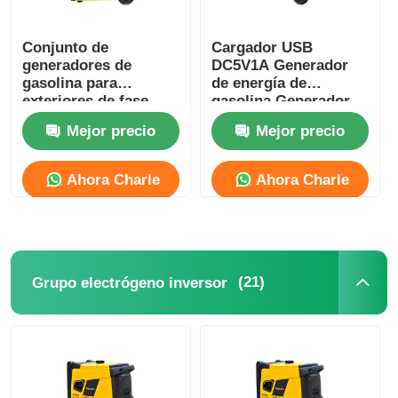
Conjunto de
Cargador USB
generadores de
DC5V1A Generador
gasolina para
de energía de
exteriores de fase
gasolina Generador
única paralelo para el
de gasolina portátil
Mejor precio
Mejor precio
sitio de construcción
de cilindro único
Ahora Charle
Ahora Charle
(21)
Grupo electrógeno inversor