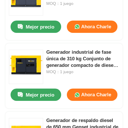
pesado ODM
MOQ：1 juego
Sobre nosotros
Ahora Charle
Mejor precio
Visita a la fábrica
Generador industrial de fase
Control de Calidad
única de 310 kg Conjunto de
generador compacto de diesel
Contacto
de 3000 rmin
MOQ：1 juego
noticias
Ahora Charle
Mejor precio
Todos los casos
Generador de respaldo diesel
Solicitar una cotización
de 650 mm Genset industrial de