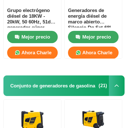
Grupo electrógeno
Generadores de
bomba de aguas residuales
diésel de 18KW -
energía diésel de
20kW, 50 60Hz, 51dB,
marco abierto
generador súper
Silencio Dg Set 68L
silencioso RDE25SS3
Generador de energía
Mejor precio
Mejor precio
diésel industrial Tipo
silencioso
Ahora Charle
Ahora Charle
(21)
Conjunto de generadores de gasolina