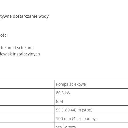
ktywne dostarczanie wody
ości
iekami i ściekami
owisk instalacyjnych
Pompa ściekowa
80,6 kW
8 M
55 (180,44) m (stóp)
100 mm (4 cali pompy)
Stal wyższa