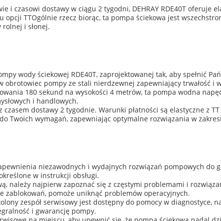
ie i czasowi dostawy w ciągu 2 tygodni, DEHRAY RDE40T oferuje el
 opcji TTOgólnie rzecz biorąc, ta pompa ściekowa jest wszechst
olnej i słonej.
pompy wody ściekowej RDE40T, zaprojektowanej tak, aby spełnić P
 w obrotowiec pompy ze stali nierdzewnej zapewniający trwałość i 
otowania 180 sekund na wysokości 4 metrów, ta pompa wodna napę
ysłowych i handlowych.
 czasem dostawy 2 tygodnie. Warunki płatności są elastyczne z TT
do Twoich wymagań, zapewniając optymalne rozwiązania w zakresi
zapewnienia niezawodnych i wydajnych rozwiązań pompowych do g
określone w instrukcji obsługi.
ową, należy najpierw zapoznać się z częstymi problemami i rozwią
ie zablokowań, pomoże uniknąć problemów operacyjnych.
kolony zespół serwisowy jest dostępny do pomocy w diagnostyce, 
tegralność i gwarancję pompy.
wisowe na miejscu, aby upewnić się, że pompa ściekowa nadal dzi