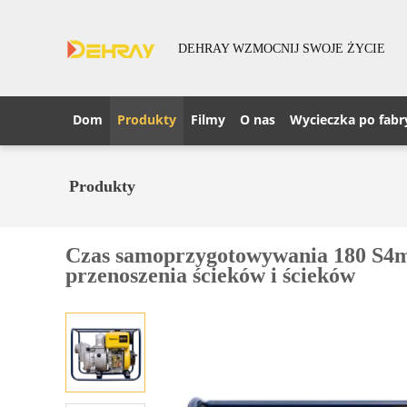
DEHRAY WZMOCNIJ SWOJE ŻYCIE
Dom
Produkty
Filmy
O nas
Wycieczka po fabr
Produkty
Czas samoprzygotowywania 180 S4m
przenoszenia ścieków i ścieków