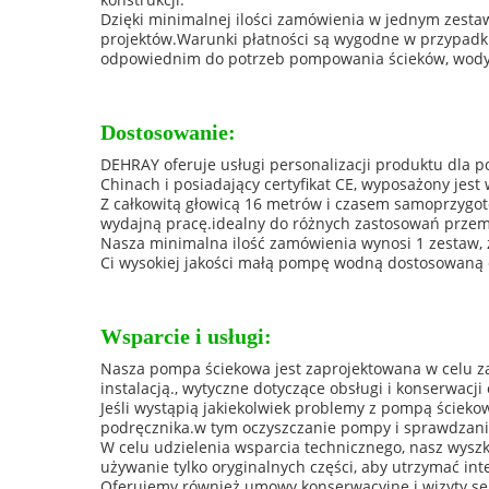
Dzięki minimalnej ilości zamówienia w jednym zestaw
projektów.Warunki płatności są wygodne w przypadku
odpowiednim do potrzeb pompowania ścieków, wody r
Dostosowanie:
DEHRAY oferuje usługi personalizacji produktu dla 
Chinach i posiadający certyfikat CE, wyposażony jest
Z całkowitą głowicą 16 metrów i czasem samoprzyg
wydajną pracę.idealny do różnych zastosowań przem
Nasza minimalna ilość zamówienia wynosi 1 zestaw, z
Ci wysokiej jakości małą pompę wodną dostosowaną 
Wsparcie i usługi:
Nasza pompa ściekowa jest zaprojektowana w celu 
instalacją., wytyczne dotyczące obsługi i konserwacji 
Jeśli wystąpią jakiekolwiek problemy z pompą ściek
podręcznika.w tym oczyszczanie pompy i sprawdzan
W celu udzielenia wsparcia technicznego, nasz wysz
używanie tylko oryginalnych części, aby utrzymać in
Oferujemy również umowy konserwacyjne i wizyty ser