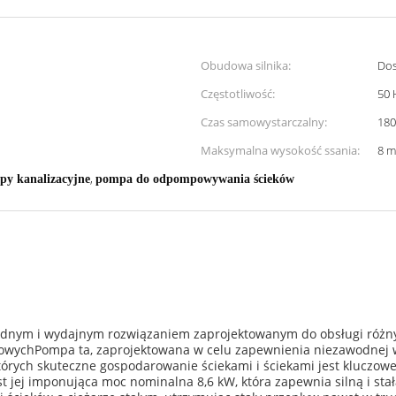
Obudowa silnika:
Dos
Częstotliwość:
50 
Czas samowystarczalny:
18
Maksymalna wysokość ssania:
8 m
,
y kanalizacyjne
pompa do odpompowywania ścieków
idnym i wydajnym rozwiązaniem zaprojektowanym do obsługi różn
żowychPompa ta, zaprojektowana w celu zapewnienia niezawodnej w
órych skuteczne gospodarowanie ściekami i ściekami jest kluczowe
est jej imponująca moc nominalna 8,6 kW, która zapewnia silną i 