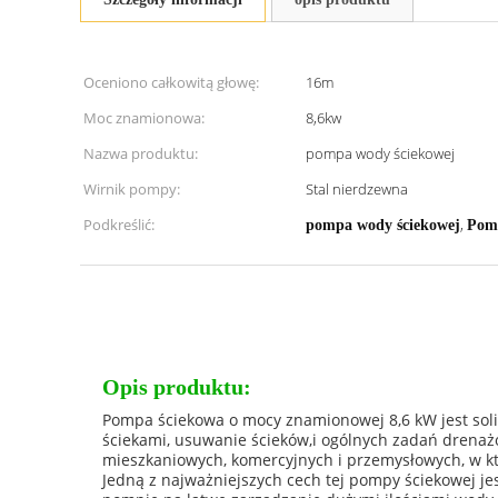
Oceniono całkowitą głowę:
16m
Moc znamionowa:
8,6kw
Nazwa produktu:
pompa wody ściekowej
Wirnik pompy:
Stal nierdzewna
Podkreślić:
,
pompa wody ściekowej
Pomp
Opis produktu:
Pompa ściekowa o mocy znamionowej 8,6 kW jest sol
ściekami, usuwanie ścieków,i ogólnych zadań drena
mieszkaniowych, komercyjnych i przemysłowych, w kt
Jedną z najważniejszych cech tej pompy ściekowej j