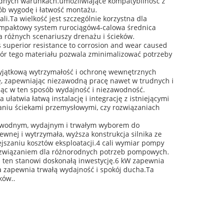
rudnych warunkach.umożliwiające kompatybilność z
ób wygodę i łatwość montażu.
li.Ta wielkość jest szczególnie korzystna dla
ompaktowy system rurociągów4-calowa średnica
 różnych scenariuszy drenażu i ścieków.
es superior resistance to corrosion and wear caused
bór tego materiału pozwala zminimalizować potrzeby
 wyjątkową wytrzymałość i ochronę wewnętrznych
ję, zapewniając niezawodną pracę nawet w trudnych i
ąc w ten sposób wydajność i niezawodność.
łatwia łatwą instalację i integrację z istniejącymi
zaniu ściekami przemysłowymi, czy rozwiązaniach
ezawodnym, wydajnym i trwałym wyborem do
zewnej i wytrzymała, wyższa konstrukcja silnika ze
szaniu kosztów eksploatacji.4 cali wymiar pompy
rozwiązaniem dla różnorodnych potrzeb pompowych.
l ten stanowi doskonałą inwestycję.6 kW zapewnia
ja zapewnia trwałą wydajność i spokój ducha.Ta
ków..