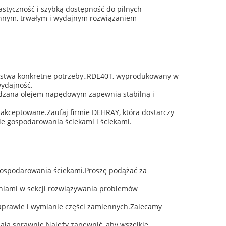
astyczność i szybką dostępność do pilnych
ronnym, trwałym i wydajnym rozwiązaniem
aństwa konkretne potrzeby.,RDE40T, wyprodukowany w
wydajność.
dzana olejem napędowym zapewnia stabilną i
 akceptowane.Zaufaj firmie DEHRAY, która dostarczy
e gospodarowania ściekami i ściekami.
ospodarowania ściekami.Proszę podążać za
zaniami w sekcji rozwiązywania problemów
naprawie i wymianie części zamiennych.Zalecamy
ała sprawnie.Należy zapewnić, aby wszelkie