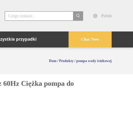
Polish
search
zystkie przypadki
Chat Now
Dom
/
Produkty
/
pompa wody ściekowej
z 60Hz Ciężka pompa do