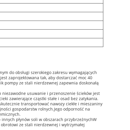
ym do obsługi szerokiego zakresu wymagających
est zaprojektowana tak, aby dostarczać moc 40
ik pompy ze stali nierdzewnej zapewnia doskonałą
 niezawodne usuwanie i przenoszenie ścieków jest
ki zawierające cząstki stałe i osad bez zatykania.
utecznie transportować nawozy ciekłe i mieszaniny
jności gospodarstw rolnych.Jego odporność na
hemicznych.
 innych płynów soli w obszarach przybrzeżnychW
obrotowi ze stali nierdzewnej i wytrzymałej