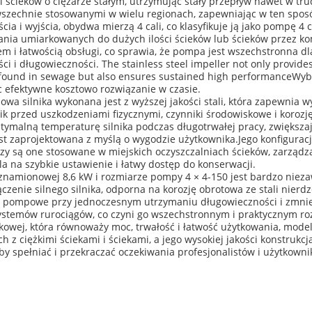
i ścieków o ciężarze stałym, utrzymując stały przepływ nawet w t
wszechnie stosowanymi w wielu regionach, zapewniając w ten spos
 i wyjścia, obydwa mierzą 4 cali, co klasyfikuje ją jako pompę 4 ca
nia umiarkowanych do dużych ilości ścieków lub ścieków przez k
 łatwością obsługi, co sprawia, że pompa jest wszechstronna dla
ci i długowieczności. The stainless steel impeller not only provid
 found in sewage but also ensures sustained high performanceWy
 efektywne kosztowo rozwiązanie w czasie.
wa silnika wykonana jest z wyższej jakości stali, która zapewnia
ik przed uszkodzeniami fizycznymi, czynniki środowiskowe i koroz
malną temperaturę silnika podczas długotrwałej pracy, zwiększaj
t zaprojektowana z myślą o wygodzie użytkownika.Jego konfiguracja u
 czy są one stosowane w miejskich oczyszczalniach ścieków, zarząd
 na szybkie ustawienie i łatwy dostęp do konserwacji.
 znamionowej 8,6 kW i rozmiarze pompy 4 × 4-150 jest bardzo ni
ączenie silnego silnika, odporna na korozję obrotowa ze stali nierd
a pompowe przy jednoczesnym utrzymaniu długowieczności i zmniej
ystemów rurociągów, co czyni go wszechstronnym i praktycznym 
kowej, która równoważy moc, trwałość i łatwość użytkowania, mode
 ciężkimi ściekami i ściekami, a jego wysokiej jakości konstrukc
y spełniać i przekraczać oczekiwania profesjonalistów i użytkowni