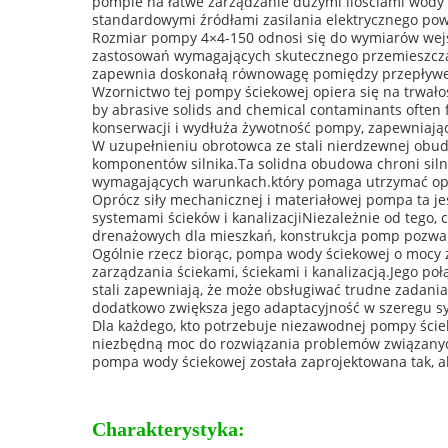
pompie na łatwe zarządzanie dużymi ilościami wody 
standardowymi źródłami zasilania elektrycznego po
Rozmiar pompy 4×4-150 odnosi się do wymiarów wejścia
zastosowań wymagających skutecznego przemieszcza
zapewnia doskonałą równowagę pomiędzy przepływem i
Wzornictwo tej pompy ściekowej opiera się na trwałoś
by abrasive solids and chemical contaminants often
konserwacji i wydłuża żywotność pompy, zapewniając
W uzupełnieniu obrotowca ze stali nierdzewnej obudo
komponentów silnika.Ta solidna obudowa chroni siln
wymagających warunkach.który pomaga utrzymać opty
Oprócz siły mechanicznej i materiałowej pompa ta jes
systemami ścieków i kanalizacjiNiezależnie od tego,
drenażowych dla mieszkań, konstrukcja pomp pozwala
Ogólnie rzecz biorąc, pompa wody ściekowej o mocy
zarządzania ściekami, ściekami i kanalizacją.Jego poł
stali zapewniają, że może obsługiwać trudne zadani
dodatkowo zwiększa jego adaptacyjność w szeregu s
Dla każdego, kto potrzebuje niezawodnej pompy ście
niezbędną moc do rozwiązania problemów związanych z
pompa wody ściekowej została zaprojektowana tak, ab
Charakterystyka: