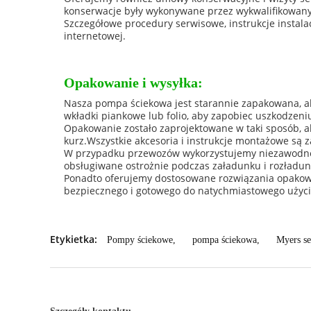
konserwacje były wykonywane przez wykwalifikowany 
Szczegółowe procedury serwisowe, instrukcje instala
internetowej.
Opakowanie i wysyłka:
Nasza pompa ściekowa jest starannie zapakowana, ab
wkładki piankowe lub folio, aby zapobiec uszkodzeni
Opakowanie zostało zaprojektowane w taki sposób, ab
kurz.Wszystkie akcesoria i instrukcje montażowe są
W przypadku przewozów wykorzystujemy niezawodne 
obsługiwane ostrożnie podczas załadunku i rozładun
Ponadto oferujemy dostosowane rozwiązania opakowa
bezpiecznego i gotowego do natychmiastowego użyci
Etykietka:
Pompy ściekowe
,
pompa ściekowa
,
Myers s