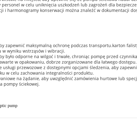
personel w celu uniknięcia uszkodzeń lub zagrożeń dla bezpiecz
cji i harmonogramy konserwacji można znaleźć w dokumentacji dost
y zapewnić maksymalną ochronę podczas transportu.karton falisty
u w wyniku wstrząsów i wibracji.
y było odporne na wilgoć i trwałe, chroniąc pompę przed czynnika
 zawarte w opakowaniu, dobrze zorganizowane dla łatwego dostępu.
usługi przewozowe z dostępnymi opcjami śledzenia, aby zapewnić
ku w celu zachowania integralności produktu.
niowe na żądanie, aby uwzględnić zamówienia hurtowe lub specj
a pompy ściekowej.
eptic pump