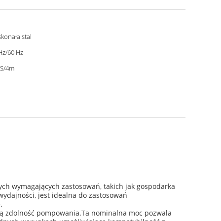
konała stal
Hz/60 Hz
0S/4m
ych wymagających zastosowań, takich jak gospodarka
ydajności, jest idealna do zastosowań
.
stałą zdolność pompowania.Ta nominalna moc pozwala