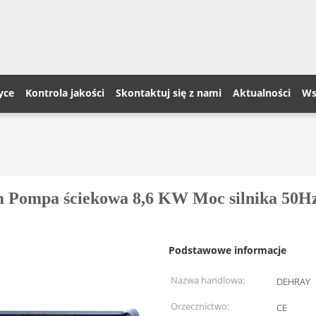
yce
Kontrola jakości
Skontaktuj się z nami
Aktualności
Ws
 Pompa ściekowa 8,6 KW Moc silnika 50H
Podstawowe informacje
Nazwa handlowa:
DEHRAY
Orzecznictwo:
CE