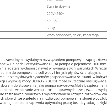
Stal nierdzewna
220V~240V
40 m3/h
63 kg
Wody odpadowe, ścieki, kanalizacja
o niezawodnym i wydajnym rozwiązaniem pompowym zaprojektowan
ne w Chinach i certyfikowane CE, ta pompa o pojemności 100 mm j
pewniając stałą wydajność nawet w wymagających warunkach.Wręczn
wiednim do pompowania soli wody i innych płynów ścierających.
ych i przemysłowych systemów gospodarowania ściekami, w których
kcji i wysokiej mocy DEHRAY RDE40T może skutecznie obsługiwać ście
yborem do stosowania jako pompa nawozowa.Może bezpiecznie i sk
dniania, wspieranie wzrostu roślin uprawnych i zwiększanie wyda
lny do zastosowań rolniczych z wykorzystaniem różnych roztworów c
ch słonych ze względu na możliwości pompowania słonej wody.lub
owodnej pompa ta zapewnia optymalną pracę bez degradacji dzięki 