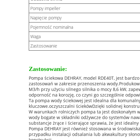
Pompy impeller
Napięcie pompy
Pojemność nominalna
Waga
Zastosowanie
Zastosowanie:
Pompa ściekowa DEHRAY, model RDE40T, jest bardz
zastosowań w zakresie przenoszenia wody.Produkowa
M3/h przy użyciu silnego silnika o mocy 8,6 kW, za
odporność na korozję, co czyni go szczególnie odpo
Ta pompa wody ściekowej jest idealna dla komunaln
kluczowe.oczyszczalni ściekówDzięki solidnej konstru
W warunkach rolniczych pompa ta jest doskonałym w
wody bogate w składniki odżywcze do systemów nawa
substancje żrące i ścierające sprawia, że jest idea
Pompa DEHRAY jest również stosowana w środowiska
przypadku instalacji odsalania lub akwakultury słon
konstrukcji.