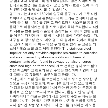
압 범위에서 작동하도록 설계되었습니다.많은 지역에서 일
반적으로 발견되는 표준 전기 공급 장치와 호환되도록, 따라
서 편리하고 쉽게 설치 할 수 있습니다.
펌프 크기는 4 × 4 ~ 150이며 입구와 출구 크기가 모두 4 인
치이며 4 인치 펌프로 분류됩니다.이 크기는 중대에서 큰 용
량의 하수 또는 폐수를 컴팩트 파이프라인 시스템을 통해 효
율적으로 이동시키는 응용 프로그램에 특히 유리합니다.4인
치 지름은 흐름 용량과 손쉽게 조작하는 사이에 탁월한 균형
을 이루며 다양한 배수 및 하수 시나리오에 다재다능합니다.
내구성 과 장수성 은 이 폐수 펌프 의 설계 에 있어서 핵심적
인 고려 사항 이다. 이 목적 을 위해 펌프 펄러 는 고품질 의
스테인레스 스틸 으로 제작 되었다. The stainless steel
impeller not only provides superior resistance to corrosion
and wear caused by abrasive solids and chemical
contaminants often found in sewage but also ensures
sustained high performance이 재료 선택은 유지 보수 필요
성을 최소화하고 펌프의 운영 수명을 연장하여 시간이 지남
에 따라 비용 효율적인 솔루션을 제공합니다.
홈
스테인레스 스틸 휠러를 보완하는 모터 하우스는 우수한 강
철으로 구성되어 있으며, 이는 내부 모터 구성 요소에 특별
한 강도와 보호를 제공합니다.이 단단 한 가구 는 운동기 를
제품 소개
물리적 인 손상 으로부터 보호 합니다, 환경 요인 및 경화,
가혹하거나 까다로운 환경에서도 신뢰할 수있는 작동을 보
장합니다. 우수한 철기 가구 또한 더 나은 열 분비를 지원합
니다.장시간 작동 중 최적의 모터 온도를 유지하는 데 도움
동영상