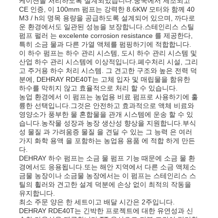
케이션을 처리하도록 설계되었습니다.중국에서 제조되고
CE 인증, 이 100mm 펌프는 강력한 8.6KW 모터와 함께 40
M3 / h의 명목 용량을 공급하도록 설계되어 있으며, 까다로
하수 펌프
운 환경에서도 일관된 성능을 보장합니다.스테인리스 스틸
펌프 펄러 는 excelente corrosion resistance 를 제공한다,
특히 소금 물과 다른 가열 액체를 펌핑하기에 적합합니다.
이 하수 펌프는 하수 관리 시스템, 도시 하수 관리 시스템 및
산업 하수 관리 시스템에 이상적입니다.폐수처리 시설, 그리
고 주거용 하수 처리 시스템. 그 견고한 구조와 높은 전력 덕
분에, DEHRAY RDE40T는 고체 입자 및 매립물을 함유한
하수를 막히지 않고 효율적으로 처리 할 수 있습니다.
농업 환경에서 이 펌프는 농업용 비료 펌프로 사용하기에 훌
륭한 선택입니다.그것은 안전하고 효과적으로 액체 비료와
영양소가 풍부한 물 혼합물을 관개 시스템에 운송 할 수 있
습니다.농작물 성장과 농장 생산성 향상을 지원합니다.부식
성 물질 과 가려움증 물질 을 견딜 수 있는 그 능력 은 여러
가지 화학 용액 을 포함하는 농업용 용품 에 적합 하게 만든
다.
DEHRAY 하수 펌프는 소금 물 펌프 기능 때문에 소금 물 환
경에서도 응용됩니다.또는 해안 지역에서 다른 소금 액체소
금물 농장이나 소금물 농장에서는 이 펌프는 스테인리스 스
틸의 휠러와 견고한 설계 덕분에 손상 없이 최적의 작동을
유지합니다.
최소 주문 양은 한 세트이고 배달 시간은 2주입니다.
DEHRAY RDE40T는 긴박한 프로젝트에 대한 유연성과 신