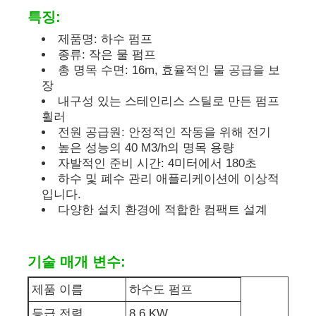
특징:
디젤 발전기 세트
제품명: 하수 펌프
종류: 작은 물 펌프
총 명목 수면: 16m, 효율적인 물 공급을 보
가솔린 발전기 세트
장
내구성 있는 스테인리스 스틸로 만든 펌프
휠러
인버터 발전기 세트
전원 공급원: 안정적인 작동을 위해 전기
높은 성능의 40 M3/h의 명목 용량
자발적인 준비 시간: 4미터에서 180초
휴대용 발전기 세트
하수 및 폐수 관리 애플리케이션에 이상적
입니다.
다양한 설치 환경에 적합한 컴팩트 설계
산업용 발전기 세트
기술 매개 변수:
디지털 발전기 세트
제품 이름
하수도 펌프
오픈 프레임 생성기
등급 전력
8.6 KW