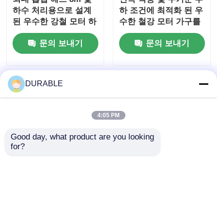
하수 처리용으로 설계
하 조건에 최적화 된 우
된 우수한 강철 모터 하
수한 철강 모터 가구를
우징을 갖춘 100mm 배
갖춘 배수 디젤 펌프
문의 보내기
문의 보내기
출구 직경 하수 펌프
DURABLE
4:05 PM
Good day, what product are you looking 
for?
100mm 배출구 직경 하
86 KW 디젤 물 펌프
수 펌프 정격 전양정
50Hz 60Hz 주파수 농
16m 정격 출력 8.6KW
업 광업 및 건설에서 일
하수 처리 및 폐수 이송
관된 성능을 위해 설계
문의 보내기
문의 보내기
용 펌프