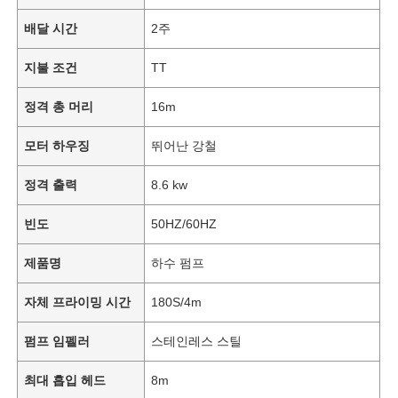
배달 시간
2주
지불 조건
TT
정격 총 머리
16m
모터 하우징
뛰어난 강철
정격 출력
8.6 kw
빈도
50HZ/60HZ
제품명
하수 펌프
자체 프라이밍 시간
180S/4m
펌프 임펠러
스테인레스 스틸
최대 흡입 헤드
8m