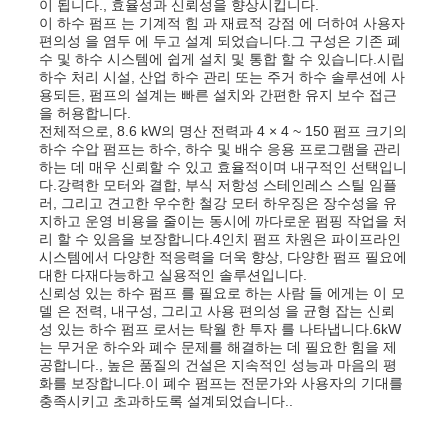
이 됩니다., 효율성과 신뢰성을 향상시킵니다.
이 하수 펌프 는 기계적 힘 과 재료적 강점 에 더하여 사용자
편의성 을 염두 에 두고 설계 되었습니다.그 구성은 기존 폐
회사 소개
수 및 하수 시스템에 쉽게 설치 및 통합 할 수 있습니다.시립
하수 처리 시설, 산업 하수 관리 또는 주거 하수 솔루션에 사
용되든, 펌프의 설계는 빠른 설치와 간편한 유지 보수 접근
을 허용합니다.
공장 투어
전체적으로, 8.6 kW의 명산 전력과 4 × 4 ~ 150 펌프 크기의
하수 수압 펌프는 하수, 하수 및 배수 응용 프로그램을 관리
하는 데 매우 신뢰할 수 있고 효율적이며 내구적인 선택입니
품질 관리
다.강력한 모터와 결합, 부식 저항성 스테인레스 스틸 임플
러, 그리고 견고한 우수한 철강 모터 하우징은 장수성을 유
지하고 운영 비용을 줄이는 동시에 까다로운 펌핑 작업을 처
리 할 수 있음을 보장합니다.4인치 펌프 차원은 파이프라인
연락처
시스템에서 다양한 적응력을 더욱 향상, 다양한 펌프 필요에
대한 다재다능하고 실용적인 솔루션입니다.
신뢰성 있는 하수 펌프 를 필요로 하는 사람 들 에게는 이 모
뉴스
델 은 전력, 내구성, 그리고 사용 편의성 을 균형 잡는 신뢰
성 있는 하수 펌프 로서는 탁월 한 투자 를 나타냅니다.6kW
는 무거운 하수와 폐수 문제를 해결하는 데 필요한 힘을 제
공합니다., 높은 품질의 건설은 지속적인 성능과 마음의 평
모든 케이스
화를 보장합니다.이 폐수 펌프는 전문가와 사용자의 기대를
충족시키고 초과하도록 설계되었습니다..
견적 요청