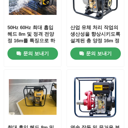
50Hz 60Hz 최대 흡입
산업 유체 처리 작업의
헤드 8m 및 정격 전양
생산성을 향상시키도록
정 16m를 특징으로 하
설계된 총 양정 16m 정
는 하수 처리장용 하수
격의 전기 고유량 펌프
문의 보내기
문의 보내기
펌프
최대 흡입 헤드 8m 및
연속 작동 및 무거운 부