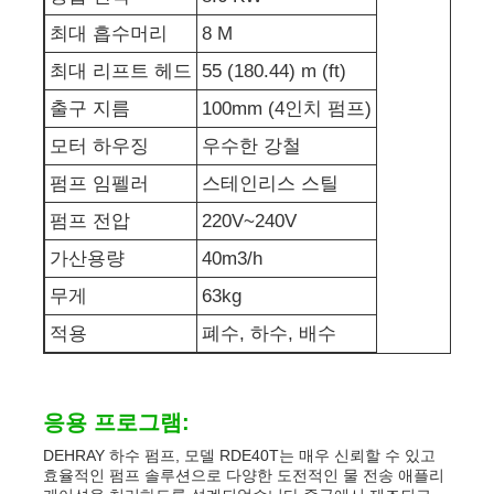
최대 흡수머리
8 M
발전기 세트에 방음 장치를 하세요
최대 리프트 헤드
55 (180.44) m (ft)
출구 지름
100mm (4인치 펌프)
가정용 생성기
모터 하우징
우수한 강철
펌프 임펠러
스테인리스 스틸
덮개 발전기 세트
펌프 전압
220V~240V
가산용량
40m3/h
저소음 발생기
무게
63kg
발전기 유지보수
적용
폐수, 하수, 배수
용접 발전기 세트
응용 프로그램:
DEHRAY 하수 펌프, 모델 RDE40T는 매우 신뢰할 수 있고
발전기 디젤 엔진
효율적인 펌프 솔루션으로 다양한 도전적인 물 전송 애플리