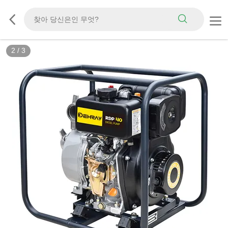
2
/
3