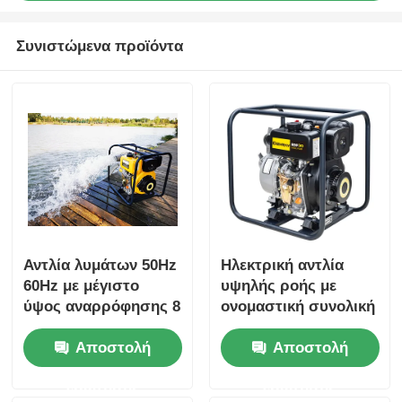
Συνιστώμενα προϊόντα
Αντλία λυμάτων 50Hz
Ηλεκτρική αντλία
60Hz με μέγιστο
υψηλής ροής με
ύψος αναρρόφησης 8
ονομαστική συνολική
m και ονομαστικό
μανομετρική πίεση
Αποστολή
Αποστολή
συνολικό
16m σχεδιασμένη για
μανομετρικό ύψος 16
την ενίσχυση της
ερώτησης
ερώτησης
m Κατάλληλη για
παραγωγικότητας σε