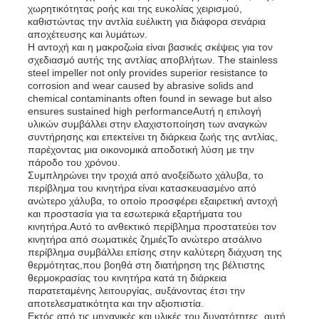
χωρητικότητας ροής και της ευκολίας χειρισμού,
καθιστώντας την αντλία ευέλικτη για διάφορα σενάρια
αποχέτευσης και λυμάτων.
Σχετικά με εμάς
Η αντοχή και η μακροζωία είναι βασικές σκέψεις για τον
σχεδιασμό αυτής της αντλίας αποβλήτων. The stainless
steel impeller not only provides superior resistance to
corrosion and wear caused by abrasive solids and
Γύρος εργοστασίων
chemical contaminants often found in sewage but also
ensures sustained high performanceΑυτή η επιλογή
υλικών συμβάλλει στην ελαχιστοποίηση των αναγκών
Ποιοτικός έλεγχος
συντήρησης και επεκτείνει τη διάρκεια ζωής της αντλίας,
παρέχοντας μια οικονομικά αποδοτική λύση με την
πάροδο του χρόνου.
Συμπληρώνει την τροχιά από ανοξείδωτο χάλυβα, το
επαφή
περίβλημα του κινητήρα είναι κατασκευασμένο από
ανώτερο χάλυβα, το οποίο προσφέρει εξαιρετική αντοχή
και προστασία για τα εσωτερικά εξαρτήματα του
Νέα
κινητήρα.Αυτό το ανθεκτικό περίβλημα προστατεύει τον
κινητήρα από σωματικές ζημιέςΤο ανώτερο ατσάλινο
περίβλημα συμβάλλει επίσης στην καλύτερη διάχυση της
θερμότητας,που βοηθά στη διατήρηση της βέλτιστης
Όλες οι περιπτώσεις
θερμοκρασίας του κινητήρα κατά τη διάρκεια
παρατεταμένης λειτουργίας, αυξάνοντας έτσι την
αποτελεσματικότητα και την αξιοπιστία.
Ζητήστε ένα απόσπασμα
Εκτός από τις μηχανικές και υλικές του δυνατότητες, αυτή