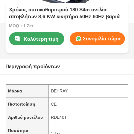
Χρόνος αυτοκαθαρισμού 180 S4m αντλία
αποβλήτων 8,6 KW κινητήρα 50Hz 60Hz βαριά
αντλία για μεταφορά αποβλήτων και λυμάτων
MOQ：1 Σετ
Συνομιλία τώρα
Καλύτερη τιμή
Περιγραφή προϊόντων
Μάρκα
DEHRAY
Πιστοποίηση
CE
Αριθμό μοντέλου
RDE40T
Ποσότητα
1 Σετ