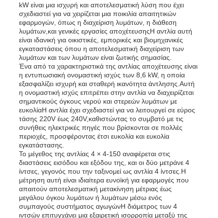
kW είναι μια ισχυρή και αποτελεσματική λύση που έχει
σχεδιαστεί για να χειρίζεται μια ποικιλία απαιτητικών
εφαρμογών, όπως η διαχείριση λυμάτων, η διάθεση
λυμάτων,και γενικές εργασίες αποχέτευσηςΗ αντλία αυτή
είναι ιδανική για οικιστικές, εμπορικές και βιομηχανικές
εγκαταστάσεις όπου η αποτελεσματική διαχείριση των
λυμάτων και των λυμάτων είναι ζωτικής σημασίας.
Ένα από τα χαρακτηριστικά της αντλίας αποχέτευσης είναι
η εντυπωσιακή ονομαστική ισχύς των 8,6 kW, η οποία
εξασφαλίζει ισχυρή και σταθερή ικανότητα άντλησης.Αυτή
η ονομαστική ισχύς επιτρέπει στην αντλία να διαχειρίζεται
σημαντικούς όγκους νερού και στερεών λυμάτων με
ευκολίαΗ αντλία έχει σχεδιαστεί για να λειτουργεί σε εύρος
τάσης 220V έως 240V,καθιστώντας το συμβατό με τις
συνήθεις ηλεκτρικές πηγές που βρίσκονται σε πολλές
περιοχές, προσφέροντας έτσι ευκολία και ευκολία
εγκατάστασης.
Αρχική Σελίδα
Το μέγεθος της αντλίας 4 × 4-150 αναφέρεται στις
διαστάσεις εισόδου και εξόδου της, και οι δύο μετράνε 4
ίντσες, γεγονός που την ταξινομεί ως αντλία 4 ίντσες.Η
μέτρηση αυτή είναι ιδιαίτερα ευνοϊκή για εφαρμογές που
Προϊόντα
απαιτούν αποτελεσματική μετακίνηση μέτριας έως
μεγάλου όγκου λυμάτων ή λυμάτων μέσω ενός
συμπαγούς συστήματος αγωγώνΗ διάμετρος των 4
Βίντεο
ιντσών επιτυγχάνει μια εξαιρετική ισορροπία μεταξύ της