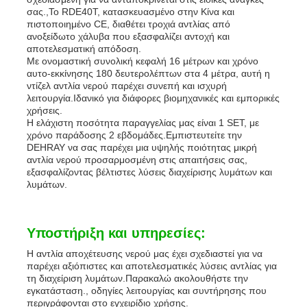
σας.,Το RDE40T, κατασκευασμένο στην Κίνα και
πιστοποιημένο CE, διαθέτει τροχιά αντλίας από
ανοξείδωτο χάλυβα που εξασφαλίζει αντοχή και
αποτελεσματική απόδοση.
Με ονομαστική συνολική κεφαλή 16 μέτρων και χρόνο
αυτο-εκκίνησης 180 δευτερολέπτων στα 4 μέτρα, αυτή η
ντίζελ αντλία νερού παρέχει συνεπή και ισχυρή
λειτουργία.Ιδανικό για διάφορες βιομηχανικές και εμπορικές
χρήσεις.
Η ελάχιστη ποσότητα παραγγελίας μας είναι 1 SET, με
χρόνο παράδοσης 2 εβδομάδες.Εμπιστευτείτε την
DEHRAY να σας παρέχει μια υψηλής ποιότητας μικρή
αντλία νερού προσαρμοσμένη στις απαιτήσεις σας,
εξασφαλίζοντας βέλτιστες λύσεις διαχείρισης λυμάτων και
λυμάτων.
Υποστήριξη και υπηρεσίες:
Η αντλία αποχέτευσης νερού μας έχει σχεδιαστεί για να
παρέχει αξιόπιστες και αποτελεσματικές λύσεις αντλίας για
τη διαχείριση λυμάτων.Παρακαλώ ακολουθήστε την
εγκατάσταση., οδηγίες λειτουργίας και συντήρησης που
περιγράφονται στο εγχειρίδιο χρήσης.