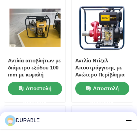
μονάδες
βιομηχανικές
επεξεργασίας
εργασίες διαχείρισης
λυμάτων
υγρών
Αντλία αποβλήτων με
Αντλία Ντίζελ
διάμετρο εξόδου 100
Αποστράγγισης με
mm με κεφαλή
Ανώτερο Περίβλημα
μέγιστης
Κινητήρα από
Αποστολή
Αποστολή
αναρρόφησης 8 M και
Ατσάλι,
ανώτερο ατσάλινο
Βελτιστοποιημένη
ερώτησης
ερώτησης
κιβώτιο κινητήρα
για Συνεχή
σχεδιασμένο για
Λειτουργία και
χειρισμό αποβλήτων
Συνθήκες Βαρέως
DURABLE
Φορτίου