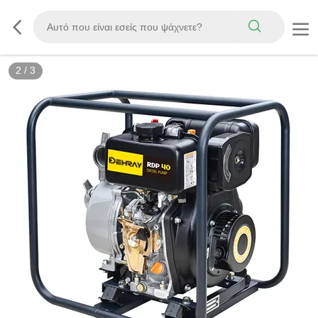
3
/
3