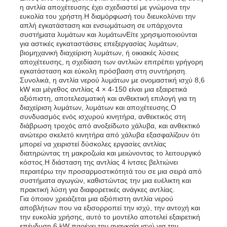
η αντλία αποχέτευσης έχει σχεδιαστεί με γνώμονα την
ευκολία του χρήστη.Η διαμόρφωσή του διευκολύνει την
απλή εγκατάσταση και ενσωμάτωση σε υπάρχοντα
σετ γεννητριών ντίζελ
συστήματα λυμάτων και λυμάτωνΕίτε χρησιμοποιούνται
για αστικές εγκαταστάσεις επεξεργασίας λυμάτων,
βιομηχανική διαχείριση λυμάτων, ή οικιακές λύσεις
σύνολο γεννήτριας βενζίνης
αποχέτευσης, η σχεδίαση των αντλιών επιτρέπει γρήγορη
εγκατάσταση και εύκολη πρόσβαση στη συντήρηση.
Συνολικά, η αντλία νερού λυμάτων με ονομαστική ισχύ 8,6
kW και μέγεθος αντλίας 4 × 4-150 είναι μια εξαιρετικά
Σετ Γεννήτριας Inverter
αξιόπιστη, αποτελεσματική και ανθεκτική επιλογή για τη
διαχείριση λυμάτων, λυμάτων και αποχέτευσης.Ο
συνδυασμός ενός ισχυρού κινητήρα, ανθεκτικός στη
Φορητό σύνολο γεννήτριας
διάβρωση τροχός από ανοξείδωτο χάλυβα, και ανθεκτικό
ανώτερο σκελετό κινητήρα από χάλυβα εξασφαλίζουν ότι
μπορεί να χειριστεί δύσκολες εργασίες αντλίας
διατηρώντας τη μακροζωία και μειώνοντας το λειτουργικό
Σετ βιομηχανικής γεννήτριας
κόστος.Η διάσταση της αντλίας 4 ίντσες βελτιώνει
περαιτέρω την προσαρμοστικότητά του σε μια σειρά από
συστήματα αγωγών, καθιστώντας την μια ευέλικτη και
Σετ ψηφιακής γεννήτριας
πρακτική λύση για διαφορετικές ανάγκες αντλίας.
Για όποιον χρειάζεται μια αξιόπιστη αντλία νερού
αποβλήτων που να εξισορροπεί την ισχύ, την αντοχή και
την ευκολία χρήσης, αυτό το μοντέλο αποτελεί εξαιρετική
Δημιουργός ανοιχτού πλαισίου
επένδυση.6 kW παρέχει την αναγκαία ισχύ για την