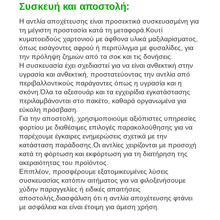
Συσκευή και αποστολή:
Η αντλία αποχέτευσης είναι προσεκτικά συσκευασμένη για
τη μέγιστη προστασία κατά τη μεταφορά.Κουτί
κυματοειδούς χαρτονιού με άφθονα υλικά μαξιλαρίσματος,
όπως εισάγοντες αφρού ή περιτύλιγμα με φυσαλίδες, για
την πρόληψη ζημιών από τα σοκ και τις δονήσεις.
Η συσκευασία έχει σχεδιαστεί για να είναι ανθεκτική στην
υγρασία και ανθεκτική, προστατεύοντας την αντλία από
περιβαλλοντικούς παράγοντες όπως η υγρασία και η
σκόνη.Όλα τα αξεσουάρ και τα εγχειρίδια εγκατάστασης
περιλαμβάνονται στο πακέτο, καθαρά οργανωμένα για
εύκολη πρόσβαση.
Για την αποστολή, χρησιμοποιούμε αξιόπιστες υπηρεσίες
φορτίου με διαθέσιμες επιλογές παρακολούθησης για να
παρέχουμε έγκαιρες ενημερώσεις σχετικά με την
κατάσταση παράδοσης.Οι αντλίες χειρίζονται με προσοχή
κατά τη φόρτωση και εκφόρτωση για τη διατήρηση της
ακεραιότητας του προϊόντος.
Επιπλέον, προσφέρουμε εξατομικευμένες λύσεις
συσκευασίας κατόπιν αιτήματος για να φιλοξενήσουμε
χύδην παραγγελίες ή ειδικές απαιτήσεις
αποστολής,διασφάλιση ότι η αντλία αποχέτευσης φτάνει
με ασφάλεια και είναι έτοιμη για άμεση χρήση.