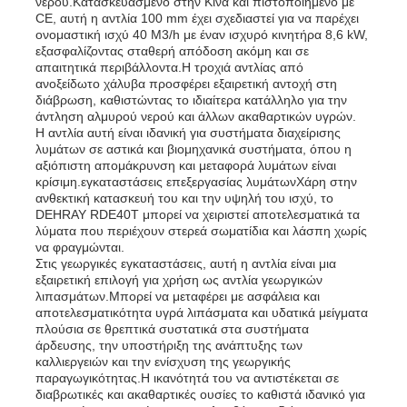
νερού.Κατασκευασμένο στην Κίνα και πιστοποιημένο με
CE, αυτή η αντλία 100 mm έχει σχεδιαστεί για να παρέχει
ονομαστική ισχύ 40 M3/h με έναν ισχυρό κινητήρα 8,6 kW,
εξασφαλίζοντας σταθερή απόδοση ακόμη και σε
απαιτητικά περιβάλλοντα.Η τροχιά αντλίας από
ανοξείδωτο χάλυβα προσφέρει εξαιρετική αντοχή στη
διάβρωση, καθιστώντας το ιδιαίτερα κατάλληλο για την
άντληση αλμυρού νερού και άλλων ακαθαρτικών υγρών.
Η αντλία αυτή είναι ιδανική για συστήματα διαχείρισης
λυμάτων σε αστικά και βιομηχανικά συστήματα, όπου η
αξιόπιστη απομάκρυνση και μεταφορά λυμάτων είναι
κρίσιμη.εγκαταστάσεις επεξεργασίας λυμάτωνΧάρη στην
ανθεκτική κατασκευή του και την υψηλή του ισχύ, το
DEHRAY RDE40T μπορεί να χειριστεί αποτελεσματικά τα
λύματα που περιέχουν στερεά σωματίδια και λάσπη χωρίς
να φραγμώνται.
Στις γεωργικές εγκαταστάσεις, αυτή η αντλία είναι μια
εξαιρετική επιλογή για χρήση ως αντλία γεωργικών
λιπασμάτων.Μπορεί να μεταφέρει με ασφάλεια και
αποτελεσματικότητα υγρά λιπάσματα και υδατικά μείγματα
πλούσια σε θρεπτικά συστατικά στα συστήματα
άρδευσης, την υποστήριξη της ανάπτυξης των
καλλιεργειών και την ενίσχυση της γεωργικής
παραγωγικότητας.Η ικανότητά του να αντιστέκεται σε
διαβρωτικές και ακαθαρτικές ουσίες το καθιστά ιδανικό για