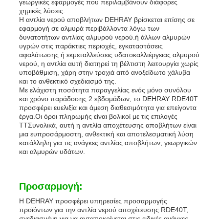
γεωργικές εφαρμογές που περιλαμβάνουν διάφορες
χημικές λύσεις.
Η αντλία νερού αποβλήτων DEHRAY βρίσκεται επίσης σε
εφαρμογή σε αλμυρά περιβάλλοντα λόγω των
δυνατοτήτων αντλίας αλμυρού νερού.ή άλλων αλμυρών
υγρών στις παράκτιες περιοχές, εγκαταστάσεις
αφαλάτωσης ή εκμεταλλεύσεις υδατοκαλλιέργειας αλμυρού
νερού, η αντλία αυτή διατηρεί τη βέλτιστη λειτουργία χωρίς
υποβάθμιση, χάρη στην τροχιά από ανοξείδωτο χάλυβα
και το ανθεκτικό σχεδιασμό της.
Με ελάχιστη ποσότητα παραγγελίας ενός μόνο συνόλου
και χρόνο παράδοσης 2 εβδομάδων, το DEHRAY RDE40T
προσφέρει ευελιξία και άμεση διαθεσιμότητα για επείγοντα
έργα.Οι όροι πληρωμής είναι βολικοί με τις επιλογές
TTΣυνολικά, αυτή η αντλία αποχέτευσης αποβλήτων είναι
μια ευπροσάρμοστη, ανθεκτική και αποτελεσματική λύση
κατάλληλη για τις ανάγκες αντλίας αποβλήτων, γεωργικών
και αλμυρών υδάτων.
Προσαρμογή:
Η DEHRAY προσφέρει υπηρεσίες προσαρμογής
προϊόντων για την αντλία νερού αποχέτευσης RDE40T,
σχεδιασμένη για να ανταποκρίνεται στις ειδικές ανάγκες