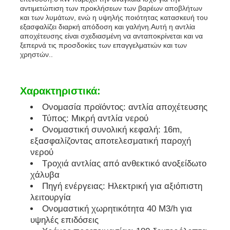
αντιμετώπιση των προκλήσεων των βαρέων αποβλήτων
και των λυμάτων, ενώ η υψηλής ποιότητας κατασκευή του
soundproof σύνολο γεννητριών
εξασφαλίζει διαρκή απόδοση και γαλήνη.Αυτή η αντλία
αποχέτευσης είναι σχεδιασμένη να ανταποκρίνεται και να
ξεπερνά τις προσδοκίες των επαγγελματιών και των
χρηστών..
γεννήτρια εγχώριας χρήσης
Σύνολο γεννητριών θόλων
Χαρακτηριστικά:
Ονομασία προϊόντος: αντλία αποχέτευσης
Τύπος: Μικρή αντλία νερού
Γεννήτρια χαμηλού θορύβου
Ονομαστική συνολική κεφαλή: 16m,
εξασφαλίζοντας αποτελεσματική παροχή
νερού
Συντήρηση Γεννητριών
Τροχιά αντλίας από ανθεκτικό ανοξείδωτο
χάλυβα
Πηγή ενέργειας: Ηλεκτρική για αξιόπιστη
Σετ γεννήτριας συγκόλλησης
λειτουργία
Ονομαστική χωρητικότητα 40 M3/h για
υψηλές επιδόσεις
μηχανή diesel γεννητριών