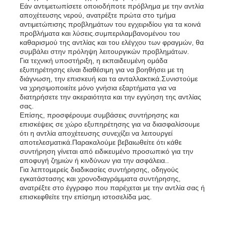
Εάν αντιμετωπίσετε οποιοδήποτε πρόβλημα με την αντλία
αποχέτευσης νερού, ανατρέξτε πρώτα στο τμήμα
αντιμετώπισης προβλημάτων του εγχειριδίου για τα κοινά
προβλήματα και λύσεις.συμπεριλαμβανομένου του
καθαρισμού της αντλίας και του ελέγχου των φραγμών, θα
συμβάλει στην πρόληψη λειτουργικών προβλημάτων.
Για τεχνική υποστήριξη, η εκπαιδευμένη ομάδα
εξυπηρέτησης είναι διαθέσιμη για να βοηθήσει με τη
διάγνωση, την επισκευή και τα ανταλλακτικά.Συνιστούμε
να χρησιμοποιείτε μόνο γνήσια εξαρτήματα για να
διατηρήσετε την ακεραιότητα και την εγγύηση της αντλίας
σας.
Επίσης, προσφέρουμε συμβάσεις συντήρησης και
επισκέψεις σε χώρο εξυπηρέτησης για να διασφαλίσουμε
ότι η αντλία αποχέτευσης συνεχίζει να λειτουργεί
αποτελεσματικά.Παρακαλούμε βεβαιωθείτε ότι κάθε
συντήρηση γίνεται από ειδικευμένο προσωπικό για την
αποφυγή ζημιών ή κινδύνων για την ασφάλεια..
Για λεπτομερείς διαδικασίες συντήρησης, οδηγούς
εγκατάστασης και χρονοδιαγράμματα συντήρησης,
ανατρέξτε στο έγγραφο που παρέχεται με την αντλία σας ή
επισκεφθείτε την επίσημη ιστοσελίδα μας.