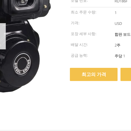
모델 번호:
RD186F
최소 주문 수량:
1
가격:
USD
포장 세부 사항:
합판 보드
배달 시간:
2주
공급 능력:
주당 1
최고의 가격