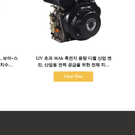
세부 정보 표시
진, 보어×스
12V 초과 36Ah 축전지 용량 디젤 산업 엔
 치수
진, 산업용 전력 공급을 위한 전체 치수
위해 설계됨
420×440×495 mm
Chat Now