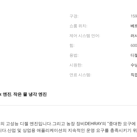
구경:
15
쇼룸 위치:
베
제어 시스템 언어:
러시
힘:
60
용법:
디
시원한:
수
연료 시스템:
직접
,
t 엔진
작은 물 냉각 엔진
리즈의 고성능 디젤 엔진입니다.그리고 농장 장비DEHRAY의 "중대한 요구에
 제공합니다.산업 및 상업용 애플리케이션의 지속적인 운영 요구를 충족시키기 