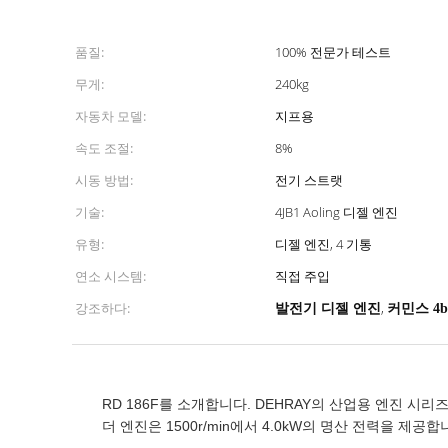
품질:
100% 전문가 테스트
무게:
240kg
자동차 모델:
지프용
속도 조절:
8%
시동 방법:
전기 스트랫
기술:
4JB1 Aoling 디젤 엔진
유형:
디젤 엔진, 4 기통
연소 시스템:
직접 주입
강조하다:
,
발전기 디젤 엔진
커민스 4b
RD 186F를 소개합니다. DEHRAY의 산업용 엔진 시
더 엔진은 1500r/min에서 4.0kW의 명산 전력을