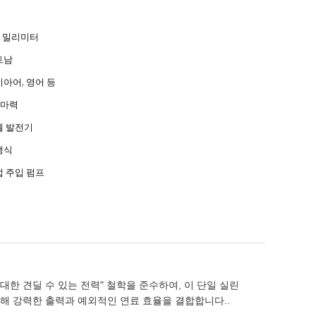
9 밀리미터
트남
아어, 영어 등
0마력
젤 발전기
냉식
 주입 펌프
 대한 견딜 수 있는 전력" 철학을 준수하여, 이 단일 실린
위해 강력한 출력과 예외적인 연료 효율을 결합합니다..