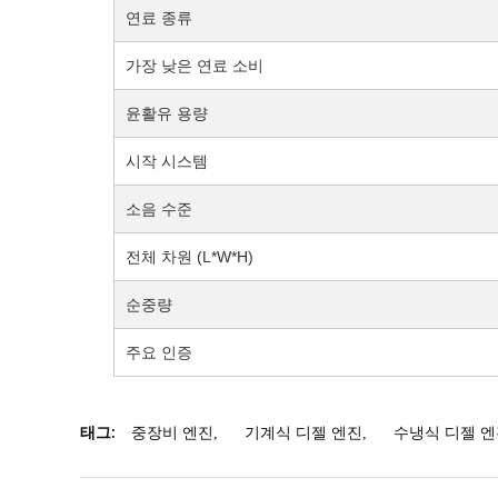
연료 종류
가장 낮은 연료 소비
윤활유 용량
시작 시스템
소음 수준
전체 차원 (L*W*H)
순중량
주요 인증
태그:
중장비 엔진
,
기계식 디젤 엔진
,
수냉식 디젤 