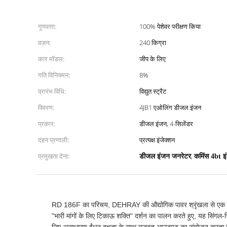
गुणवत्ता:
100% पेशेवर परीक्षण किया
वज़न:
240 किग्रा
कार मॉडल:
जीप के लिए
गति विनियमन:
8%
प्रारंभ विधि:
विद्युत स्ट्रैट
विवरण:
4JB1 एओलिंग डीजल इंजन
प्रकार:
डीजल इंजन, 4-सिलेंडर
दहन प्रणाली:
प्रत्यक्ष इंजेक्शन
प्रमुखता देना:
,
डीजल इंजन जनरेटर
कमिंस 4bt इ
RD 186F का परिचय, DEHRAY की औद्योगिक पावर श्रृंखला से एक उच्
"भारी मांगों के लिए टिकाऊ शक्ति" दर्शन का पालन करते हुए, यह सिं