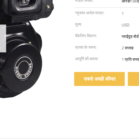
मॉडल संख्या:
आरडी186
न्यूनतम आदेश मात्रा:
1
मूल्य:
USD
पैकेजिंग विवरण:
प्लाईवुड बोर
प्रसव के समय:
2 सप्ताह
आपूर्ति की क्षमता:
1 प्रति सप्त
सबसे अच्छी कीमत