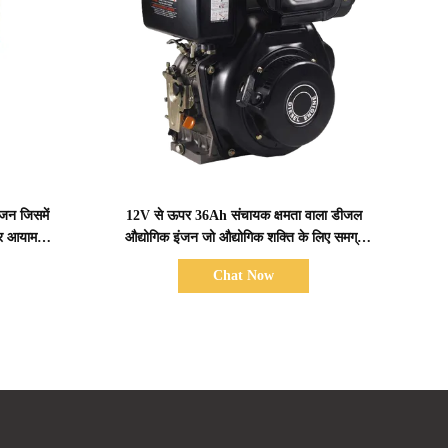
प्रदर्शन का विवरण
जन जिसमें
12V से ऊपर 36Ah संचायक क्षमता वाला डीजल
्र आयाम
औद्योगिक इंजन जो औद्योगिक शक्ति के लिए समग्र
र्शन के लिए
आयाम 420×440×495 मिमी प्रदान करता है
Chat Now