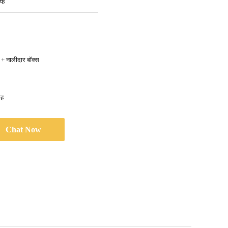
एफ
्ड + नालीदार बॉक्स
ाह
Chat Now