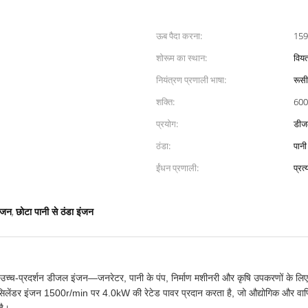
ऊब पैदा करना:
159
शोरूम का स्थान:
विय
नियंत्रण प्रणाली भाषा:
रूसी
शक्ति:
600 
प्रयोग:
डीज
ठंडा:
पानी
ईंधन प्रणाली:
प्रत्
,
ंजन
छोटा पानी से ठंडा इंजन
च-प्रदर्शन डीजल इंजन—जनरेटर, पानी के पंप, निर्माण मशीनरी और कृषि उपकरणों के लिए
गल-सिलेंडर इंजन 1500r/min पर 4.0kW की रेटेड पावर प्रदान करता है, जो औद्योगिक और वाण