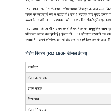
लिए असाधारण ईंधन दक्षता के साथ मजबूत आउटपुट का संयोजन करता 
RD 186F अपनी
भारी-भरकम संरचनात्मक डिजाइन
के साथ अलग दिखता 
जीवन को महत्वपूर्ण रूप से बढ़ाता है। एक 4-स्ट्रोक एयर-कूल्ड इंजन क
करता है। इसमें CE, ISO9001 और EPA सहित अंतर्राष्ट्रीय प्रमाणपत्र 
RD 186F को जो चीज़ अलग करती है वह है इसका
अनुकूलित दहन प्
परिचालन लागत कम होती है। इंजन की T.C.I इग्निशन प्रणाली कम तापमान
बचाती है। अपने कॉम्पैक्ट आयामों और लचीले बढ़ते डिजाइन के साथ, 
विशेष विवरण (RD 186F डीजल इंजन)
पैरामीटर
इंजन का प्रकार
इंजन मॉडल
विस्थापन
इंजन रेटेड पावर