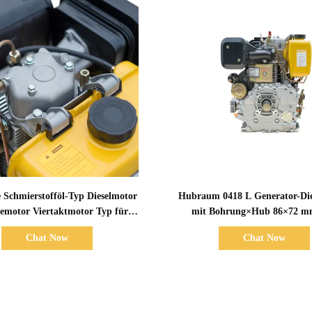
Zeige Details
Zeige Details
 Schmierstofföl-Typ Dieselmotor
Hubraum 0418 L Generator-Di
iemotor Viertaktmotor Typ für
mit Bohrung×Hub 86×72 m
le Haltbarkeit und Leistung
Gesamtabmessung 420×440×
Chat Now
Chat Now
konzipiert
ausgelegt für Leistung