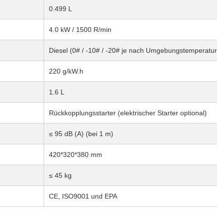
0.499 L
4.0 kW / 1500 R/min
Diesel (0# / -10# / -20# je nach Umgebungstemperatur
220 g/kW.h
1.6 L
Rückkopplungsstarter (elektrischer Starter optional)
≤ 95 dB (A) (bei 1 m)
420*320*380 mm
≤ 45 kg
CE, ISO9001 und EPA