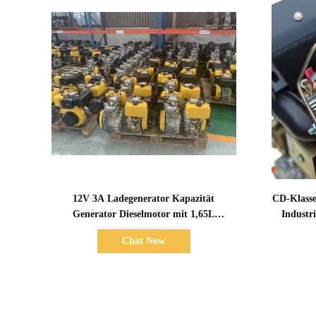
Zeige Details
12V 3A Ladegenerator Kapazität
CD-Klasse
Generator Dieselmotor mit 1,65L
Industr
Schmierölkapazität und über 12V 36Ah
maxima
Chat Now
Akkumulatorkapazität für die
Energieversorgung