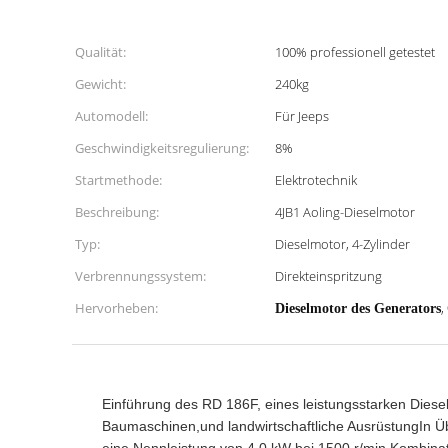
Qualität:
100% professionell getestet
Gewicht:
240kg
Automodell:
Für Jeeps
Geschwindigkeitsregulierung:
8%
Startmethode:
Elektrotechnik
Beschreibung:
4JB1 Aoling-Dieselmotor
Typ:
Dieselmotor, 4-Zylinder
Verbrennungssystem:
Direkteinspritzung
Hervorheben:
,
Dieselmotor des Generators
Einführung des RD 186F, eines leistungsstarken Dies
Baumaschinen,und landwirtschaftliche AusrüstungIn