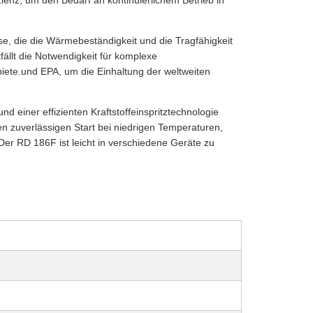
ienz, um den Bedarf an kontinuierlichem Betrieb in
e, die die Wärmebeständigkeit und die Tragfähigkeit
ällt die Notwendigkeit für komplexe
iete.und EPA, um die Einhaltung der weltweiten
d einer effizienten Kraftstoffeinspritztechnologie
en zuverlässigen Start bei niedrigen Temperaturen,
er RD 186F ist leicht in verschiedene Geräte zu