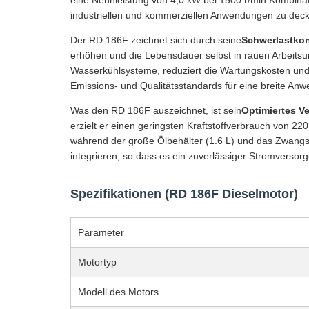
eine Nennleistung von 4,0 kW bei 1500 r/min.Kombinati
industriellen und kommerziellen Anwendungen zu dec
Der RD 186F zeichnet sich durch seine
Schwerlastkon
erhöhen und die Lebensdauer selbst in rauen Arbeitsum
Wasserkühlsysteme, reduziert die Wartungskosten und
Emissions- und Qualitätsstandards für eine breite An
Was den RD 186F auszeichnet, ist sein
Optimiertes 
erzielt er einen geringsten Kraftstoffverbrauch von 22
während der große Ölbehälter (1.6 L) und das Zwangs
integrieren, so dass es ein zuverlässiger Stromversorgu
Spezifikationen (RD 186F Dieselmotor)
Parameter
Motortyp
Modell des Motors