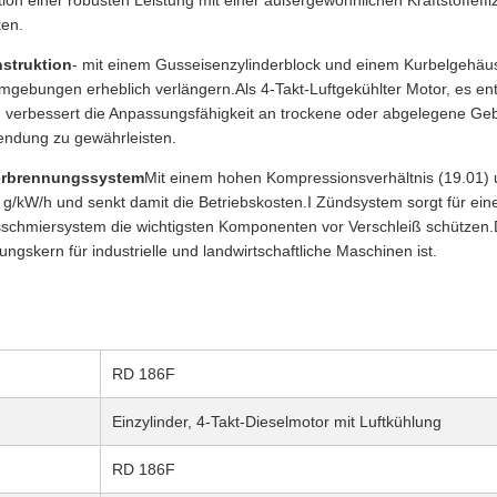
on einer robusten Leistung mit einer außergewöhnlichen Kraftstoffeffiz
ken.
struktion
- mit einem Gusseisenzylinderblock und einem Kurbelgehäus
gebungen erheblich verlängern.Als 4-Takt-Luftgekühlter Motor, es entf
 verbessert die Anpassungsfähigkeit an trockene oder abgelegene Geb
wendung zu gewährleisten.
Verbrennungssystem
Mit einem hohen Kompressionsverhältnis (19.01) un
0 g/kW/h und senkt damit die Betriebskosten.I Zündsystem sorgt für ein
schmiersystem die wichtigsten Komponenten vor Verschleiß schützen.D
ngskern für industrielle und landwirtschaftliche Maschinen ist.
RD 186F
Einzylinder, 4-Takt-Dieselmotor mit Luftkühlung
RD 186F