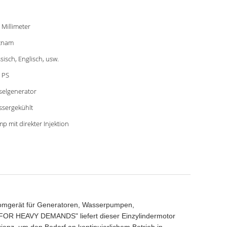
 Millimeter
tnam
sisch, Englisch, usw.
 PS
selgenerator
sergekühlt
p mit direkter Injektion
tromgerät für Generatoren, Wasserpumpen,
FOR HEAVY DEMANDS" liefert dieser Einzylindermotor