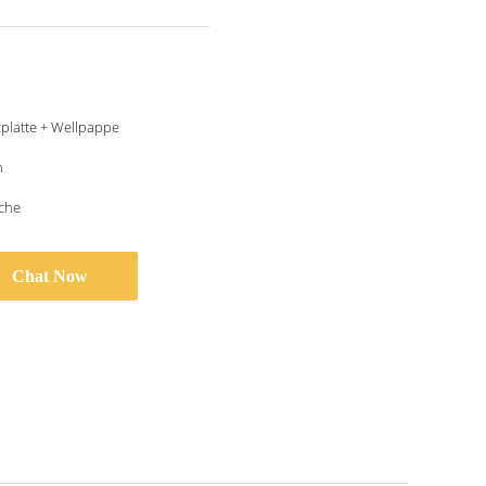
platte + Wellpappe
n
che
Chat Now