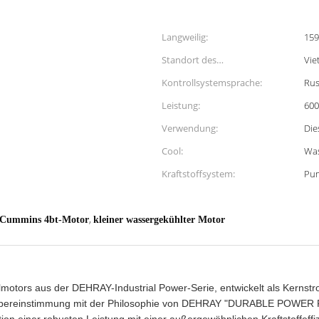
Langweilig:
159
Standort des
Vie
Ausstellungsraums:
Kontrollsystemsprache:
Rus
Leistung:
600
Verwendung:
Die
Cool:
Was
Kraftstoffsystem:
Pum
,
Cummins 4bt-Motor
kleiner wassergekühlter Motor
elmotors aus der DEHRAY-Industrial Power-Serie, entwickelt als Kerns
 Übereinstimmung mit der Philosophie von DEHRAY "DURABLE POWER 