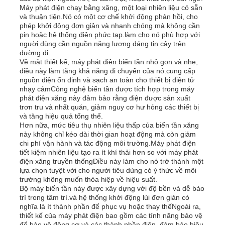
Máy phát điện chạy bằng xăng, một loại nhiên liệu có sẵn
và thuận tiện.Nó có một cơ chế khởi động phản hồi, cho
phép khởi động đơn giản và nhanh chóng mà không cần
Về chúng tôi
pin hoặc hệ thống điện phức tạp.làm cho nó phù hợp với
người dùng cần nguồn năng lượng đáng tin cậy trên
đường đi.
Tham quan nhà máy
Về mặt thiết kế, máy phát điện biến tần nhỏ gọn và nhẹ,
điều này làm tăng khả năng di chuyển của nó.cung cấp
nguồn điện ổn định và sạch an toàn cho thiết bị điện tử
nhạy cảmCông nghệ biến tần được tích hợp trong máy
Kiểm soát chất lượng
phát điện xăng này đảm bảo rằng điện được sản xuất
trơn tru và nhất quán, giảm nguy cơ hư hỏng các thiết bị
và tăng hiệu quả tổng thể.
Liên hệ chúng tôi
Hơn nữa, mức tiêu thụ nhiên liệu thấp của biến tần xăng
này không chỉ kéo dài thời gian hoạt động mà còn giảm
chi phí vận hành và tác động môi trường.Máy phát điện
tiết kiệm nhiên liệu tạo ra ít khí thải hơn so với máy phát
Tin tức
điện xăng truyền thốngĐiều này làm cho nó trở thành một
lựa chọn tuyệt vời cho người tiêu dùng có ý thức về môi
trường không muốn thỏa hiệp về hiệu suất.
Tất cả các trường hợp
Bộ máy biến tần này được xây dựng với độ bền và dễ bảo
trì trong tâm trí.và hệ thống khởi động lùi đơn giản có
nghĩa là ít thành phần để phục vụ hoặc thay thếNgoài ra,
thiết kế của máy phát điện bao gồm các tính năng bảo vệ
Yêu cầu báo giá
để bảo vệ động cơ và các thành phần điện, đảm bảo hiệu