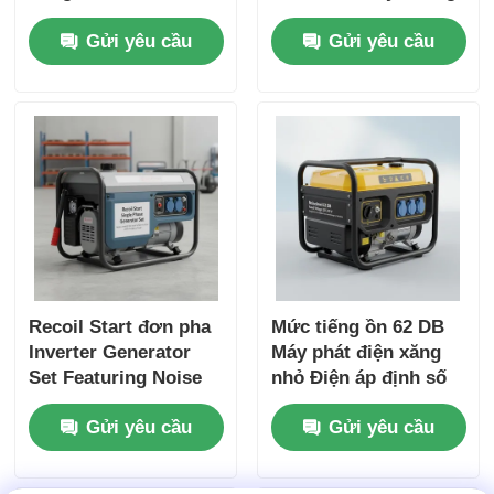
bộ sạc USB Nguồn
cho các công trường
Gửi yêu cầu
Gửi yêu cầu
năng lượng DC5V1A
ngoài trời và dự
để dự phòng khẩn
phòng điện khẩn cấp
cấp
Recoil Start đơn pha
Mức tiếng ồn 62 DB
Inverter Generator
Máy phát điện xăng
Set Featuring Noise
nhỏ Điện áp định số
Level 62 DB Lý tưởng
120 240 V Nguồn
Gửi yêu cầu
Gửi yêu cầu
cho xây dựng và điện
năng lượng cho các
khẩn cấp
sự kiện ngoài trời và
tình huống khẩn cấp