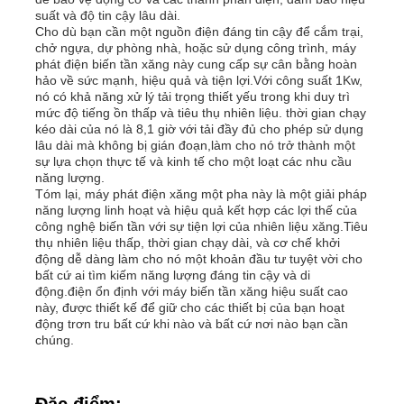
suất và độ tin cậy lâu dài.
Cho dù bạn cần một nguồn điện đáng tin cậy để cắm trại,
bộ máy phát điện diesel
chở ngựa, dự phòng nhà, hoặc sử dụng công trình, máy
phát điện biến tần xăng này cung cấp sự cân bằng hoàn
hảo về sức mạnh, hiệu quả và tiện lợi.Với công suất 1Kw,
nó có khả năng xử lý tải trọng thiết yếu trong khi duy trì
bộ máy phát điện xăng
mức độ tiếng ồn thấp và tiêu thụ nhiên liệu. thời gian chạy
kéo dài của nó là 8,1 giờ với tải đầy đủ cho phép sử dụng
lâu dài mà không bị gián đoạn,làm cho nó trở thành một
Bộ máy phát điện biến tần
sự lựa chọn thực tế và kinh tế cho một loạt các nhu cầu
năng lượng.
Tóm lại, máy phát điện xăng một pha này là một giải pháp
năng lượng linh hoạt và hiệu quả kết hợp các lợi thế của
Bộ phát điện di động
công nghệ biến tần với sự tiện lợi của nhiên liệu xăng.Tiêu
thụ nhiên liệu thấp, thời gian chạy dài, và cơ chế khởi
động dễ dàng làm cho nó một khoản đầu tư tuyệt vời cho
bất cứ ai tìm kiếm năng lượng đáng tin cậy và di
Bộ máy phát điện công nghiệp
động.điện ổn định với máy biến tần xăng hiệu suất cao
này, được thiết kế để giữ cho các thiết bị của bạn hoạt
động trơn tru bất cứ khi nào và bất cứ nơi nào bạn cần
Bộ máy phát điện kỹ thuật số
chúng.
Open Frame Generator
Đặc điểm: