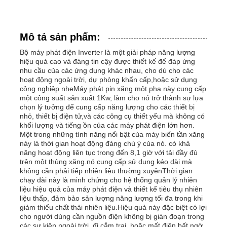
Mô tả sản phẩm:
Bộ máy phát điện Inverter là một giải pháp năng lượng
hiệu quả cao và đáng tin cậy được thiết kế để đáp ứng
nhu cầu của các ứng dụng khác nhau, cho dù cho các
hoạt động ngoài trời, dự phòng khẩn cấp,hoặc sử dụng
công nghiệp nhẹMáy phát pin xăng một pha này cung cấp
một công suất sản xuất 1Kw, làm cho nó trở thành sự lựa
chọn lý tưởng để cung cấp năng lượng cho các thiết bị
nhỏ, thiết bị điện tử,và các công cụ thiết yếu mà không có
khối lượng và tiếng ồn của các máy phát điện lớn hơn.
Một trong những tính năng nổi bật của máy biến tần xăng
này là thời gian hoạt động đáng chú ý của nó. có khả
năng hoạt động liên tục trong đến 8,1 giờ với tải đầy đủ
Nhà
trên một thùng xăng.nó cung cấp sử dụng kéo dài mà
không cần phải tiếp nhiên liệu thường xuyênThời gian
chạy dài này là minh chứng cho hệ thống quản lý nhiên
liệu hiệu quả của máy phát điện và thiết kế tiêu thụ nhiên
Sản phẩm
liệu thấp, đảm bảo sản lượng năng lượng tối đa trong khi
giảm thiểu chất thải nhiên liệu.Hiệu quả này đặc biệt có lợi
cho người dùng cần nguồn điện không bị gián đoạn trong
Video
các sự kiện ngoài trời, đi cắm trại, hoặc mất điện bất ngờ.