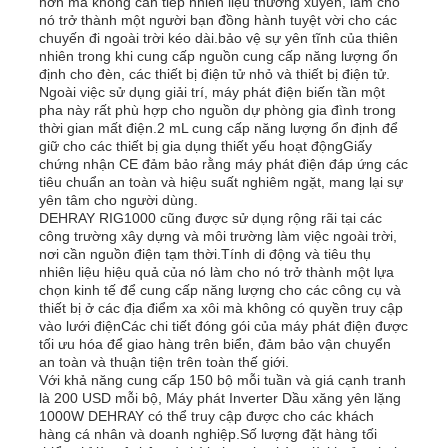
hơn mà không cần tiếp nhiên liệu thường xuyên, làm cho
nó trở thành một người bạn đồng hành tuyệt vời cho các
chuyến đi ngoài trời kéo dài.bảo vệ sự yên tĩnh của thiên
nhiên trong khi cung cấp nguồn cung cấp năng lượng ổn
định cho đèn, các thiết bị điện tử nhỏ và thiết bị điện tử.
Ngoài việc sử dụng giải trí, máy phát điện biến tần một
pha này rất phù hợp cho nguồn dự phòng gia đình trong
thời gian mất điện.2 mL cung cấp năng lượng ổn định để
giữ cho các thiết bị gia dụng thiết yếu hoạt độngGiấy
chứng nhận CE đảm bảo rằng máy phát điện đáp ứng các
tiêu chuẩn an toàn và hiệu suất nghiêm ngặt, mang lại sự
yên tâm cho người dùng.
DEHRAY RIG1000 cũng được sử dụng rộng rãi tại các
công trường xây dựng và môi trường làm việc ngoài trời,
nơi cần nguồn điện tạm thời.Tính di động và tiêu thụ
nhiên liệu hiệu quả của nó làm cho nó trở thành một lựa
chọn kinh tế để cung cấp năng lượng cho các công cụ và
thiết bị ở các địa điểm xa xôi mà không có quyền truy cập
vào lưới điệnCác chi tiết đóng gói của máy phát điện được
tối ưu hóa để giao hàng trên biển, đảm bảo vận chuyển
an toàn và thuận tiện trên toàn thế giới.
Với khả năng cung cấp 150 bộ mỗi tuần và giá cạnh tranh
là 200 USD mỗi bộ, Máy phát Inverter Dầu xăng yên lặng
1000W DEHRAY có thể truy cập được cho các khách
hàng cá nhân và doanh nghiệp.Số lượng đặt hàng tối