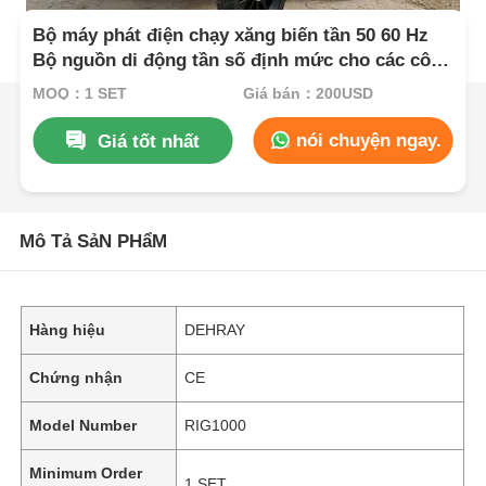
Bộ máy phát điện chạy xăng biến tần 50 60 Hz
Bộ nguồn di động tần số định mức cho các công
trường xây dựng và các sự kiện ngoài trời
MOQ：1 SET
Giá bán：200USD
nói chuyện ngay.
Giá tốt nhất
Mô Tả SảN PHẩM
Hàng hiệu
DEHRAY
Chứng nhận
CE
Model Number
RIG1000
Minimum Order
1 SET