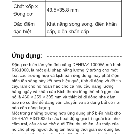
Chất xốp ×
43.5×35.8 mm
Động cơ
Đặc điểm
Khả năng song song, điện khẩn
đặc biệt
cấp, điện khẩn cấp
Ứng dụng:
Động cơ biến tần yên tĩnh xăng DEHRAY 1000W, mô hình
RIG1000, là một giải pháp năng lượng lý tưởng cho một
loạt các trường hợp và kịch bản ứng dụng.máy phát điện
biến tần xăng này kết hợp hiệu quả, tính di động và độ tin
cậy, làm cho nó hoàn hảo cho cả nhu cầu năng lượng
hàng ngày và khẩn cấp.Kích thước tổng thể nhỏ gọn của
nó là 460 × 259 × 395 mm và thiết kế di động nhẹ đảm
bảo nó có thể dễ dàng vận chuyển và sử dụng bất cứ nơi
nào cần năng lượng.
Một trong những trường hợp ứng dụng phổ biến nhất cho
DEHRAY RIG1000 là các hoạt động giải trí ngoài trời như
cắm trại, câu cá và chở đuôi.Tiêu thụ nhiên liệu thấp của
nó cho phép người dùng tận hưởng thời gian sử dụng lâu