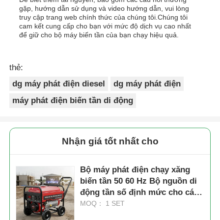
gặp, hướng dẫn sử dụng và video hướng dẫn, vui lòng
truy cập trang web chính thức của chúng tôi.Chúng tôi
cam kết cung cấp cho bạn với mức độ dịch vụ cao nhất
để giữ cho bộ máy biến tần của bạn chạy hiệu quả.
thẻ:
dg máy phát điện diesel
dg máy phát điện
máy phát điện biến tần di động
Nhận giá tốt nhất cho
Bộ máy phát điện chạy xăng
biến tần 50 60 Hz Bộ nguồn di
động tần số định mức cho các
công trường xây dựng và các
MOQ： 1 SET
sự kiện ngoài trời