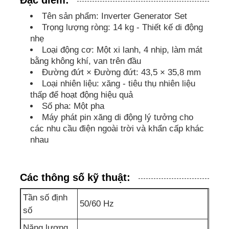
Tên sản phẩm: Inverter Generator Set
bộ máy phát điện cách âm
Trọng lượng ròng: 14 kg - Thiết kế di động
nhẹ
Loại động cơ: Một xi lanh, 4 nhịp, làm mát
Máy phát điện gia dụng
bằng không khí, van trên đầu
Đường đứt × Đường đứt: 43,5 × 35,8 mm
Loại nhiên liệu: xăng - tiêu thụ nhiên liệu
Bộ tạo tán
thấp để hoạt động hiệu quả
Số pha: Một pha
Máy phát pin xăng di động lý tưởng cho
Máy phát âm tiếng ồn thấp
các nhu cầu điện ngoài trời và khẩn cấp khác
nhau
Bảo trì máy phát điện
Các thông số kỹ thuật:
Bộ máy phát điện hàn
Tần số định
50/60 Hz
số
động cơ diesel máy phát điện
Năng lượng