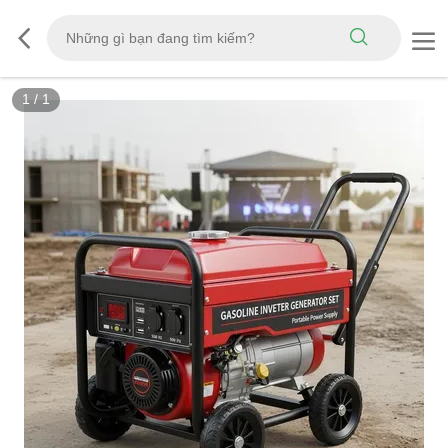
1
/
1