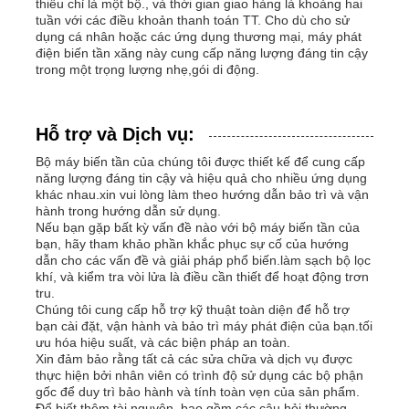
thiểu chỉ là một bộ., và thời gian giao hàng là khoảng hai
tuần với các điều khoản thanh toán TT. Cho dù cho sử
dụng cá nhân hoặc các ứng dụng thương mại, máy phát
điện biến tần xăng này cung cấp năng lượng đáng tin cậy
trong một trọng lượng nhẹ,gói di động.
Hỗ trợ và Dịch vụ:
Bộ máy biến tần của chúng tôi được thiết kế để cung cấp
năng lượng đáng tin cậy và hiệu quả cho nhiều ứng dụng
khác nhau.xin vui lòng làm theo hướng dẫn bảo trì và vận
hành trong hướng dẫn sử dụng.
Nếu bạn gặp bất kỳ vấn đề nào với bộ máy biến tần của
bạn, hãy tham khảo phần khắc phục sự cố của hướng
dẫn cho các vấn đề và giải pháp phổ biến.làm sạch bộ lọc
khí, và kiểm tra vòi lửa là điều cần thiết để hoạt động trơn
tru.
Chúng tôi cung cấp hỗ trợ kỹ thuật toàn diện để hỗ trợ
bạn cài đặt, vận hành và bảo trì máy phát điện của bạn.tối
ưu hóa hiệu suất, và các biện pháp an toàn.
Xin đảm bảo rằng tất cả các sửa chữa và dịch vụ được
thực hiện bởi nhân viên có trình độ sử dụng các bộ phận
gốc để duy trì bảo hành và tính toàn vẹn của sản phẩm.
Để biết thêm tài nguyên, bao gồm các câu hỏi thường