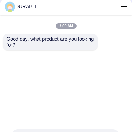
DURABLE
3:00 AM
Good day, what product are you looking 
for?
Bộ máy phát điện
43.5 × 35.8 mm Bored
biến tần mức tiếng ồn
Stroke Generator 62
62 DB cung cấp thời
DB Noiselevel Low
gian chạy 8,1 giờ với
Noise Emission
Gửi yêu cầu
Gửi yêu cầu
tải đầy đủ và đầu ra
Engine cho môi
DC DC12V 5A Cung
trường làm việc thoải
cấp điện cho các ứng
mái
dụng di động
Nhà
Về chúng tôi
Liên hệ với chúng tôi
Desktop Site
Sơ đồ trang web
Chính sách bảo mật
Phẩm chất
bộ máy phát điện diesel
Nhà máy trung