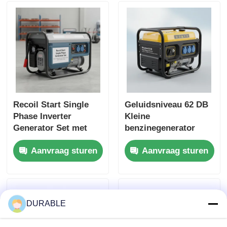
Recoil Start Single
Geluidsniveau 62 DB
Phase Inverter
Kleine
Generator Set met
benzinegenerator
geluidsniveau 62 DB
Nomenclatuurspannin
Aanvraag sturen
Aanvraag sturen
Ideaal voor bouw en
g 120 240 V
noodstroom
Energiebron voor
buitengebeurtenissen
en noodsituaties
DURABLE