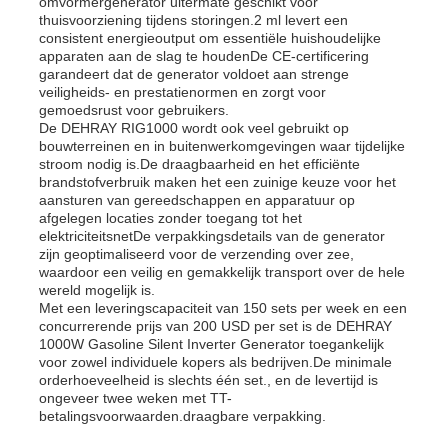
omvormergenerator uitermate geschikt voor
thuisvoorziening tijdens storingen.2 ml levert een
consistent energieoutput om essentiële huishoudelijke
apparaten aan de slag te houdenDe CE-certificering
garandeert dat de generator voldoet aan strenge
veiligheids- en prestatienormen en zorgt voor
gemoedsrust voor gebruikers.
De DEHRAY RIG1000 wordt ook veel gebruikt op
bouwterreinen en in buitenwerkomgevingen waar tijdelijke
stroom nodig is.De draagbaarheid en het efficiënte
brandstofverbruik maken het een zuinige keuze voor het
aansturen van gereedschappen en apparatuur op
afgelegen locaties zonder toegang tot het
elektriciteitsnetDe verpakkingsdetails van de generator
zijn geoptimaliseerd voor de verzending over zee,
waardoor een veilig en gemakkelijk transport over de hele
wereld mogelijk is.
Met een leveringscapaciteit van 150 sets per week en een
concurrerende prijs van 200 USD per set is de DEHRAY
1000W Gasoline Silent Inverter Generator toegankelijk
voor zowel individuele kopers als bedrijven.De minimale
orderhoeveelheid is slechts één set., en de levertijd is
ongeveer twee weken met TT-
betalingsvoorwaarden.draagbare verpakking.