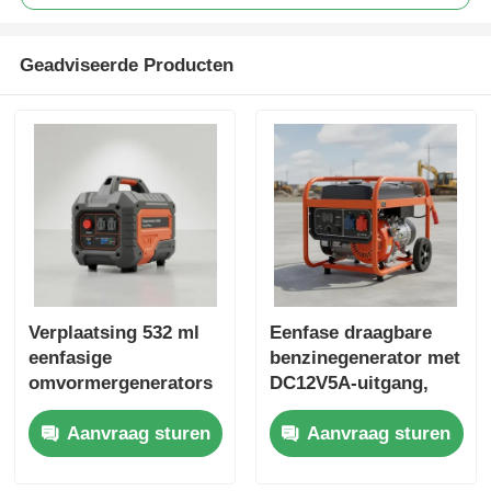
Geadviseerde Producten
Verplaatsing 532 ml
Eenfase draagbare
eenfasige
benzinegenerator met
omvormergenerators
DC12V5A-uitgang,
et met USB-oplader
ideaal voor
Aanvraag sturen
Aanvraag sturen
DC5V1A energiebron
buitenwerkplekken en
voor noodback-up
noodstroomback-up