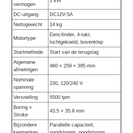
1 kW
vermogen
DC-uitgang
DC12V-5A
Nettogewicht
14 kg
Eencilinder, 4-takt,
Motortype
luchtgekoeld, bovenklep
Startmethode
Start van de terugslag
Algemene
460 × 259 × 395 mm
afmetingen
Nominale
230, 120/240 V
spanning
Versnelling
5500 tpm
Boring ×
43.5 × 35.8 mm
Stroke
Bijzondere
Parallelle capaciteit,
kenmerken
noodstroom, noodstroom