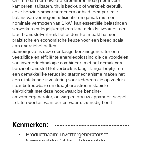
Of u nu een betrouwbare stroombron nodig heeft voor
kamperen, tailgaten, thuis back-up of werkplek gebruik,
deze benzine-omvormergenerator biedt een perfecte
geluiddichte generatorreeks
balans van vermogen, efficiëntie en gemak.met een
nominale vermogen van 1 kW, kan essentiële belastingen
verwerken en tegelijkertijd een laag geluidsniveau en een
laag brandstofverbruik behouden.Het maakt het een
de generator van het huisgebruik
praktische en economische keuze voor een breed scala
aan energiebehoeften.
Samengevat is deze eenfasige benzinegenerator een
De Reeks van de luifelgenerator
veelzijdige en efficiënte energieoplossing die de voordelen
van invertertechnologie combineert met het gemak van
benzinebrandstof.Het verbruik is laag., lange looptijd en
een gemakkelijke terugslag startmechanisme maken het
Geraffineerd met een laag geluid
een uitstekende investering voor iedereen die op zoek is
naar betrouwbare en draagbare stroom.stabiele
elektriciteit met deze hoogwaardige benzine-
Onderhoud van de generator
omvormergenerator, ontworpen om uw apparaten soepel
te laten werken wanneer en waar u ze nodig heeft.
Lasgeneratorset
Kenmerken:
Productnaam: Invertergeneratorset
generatordieselmotor