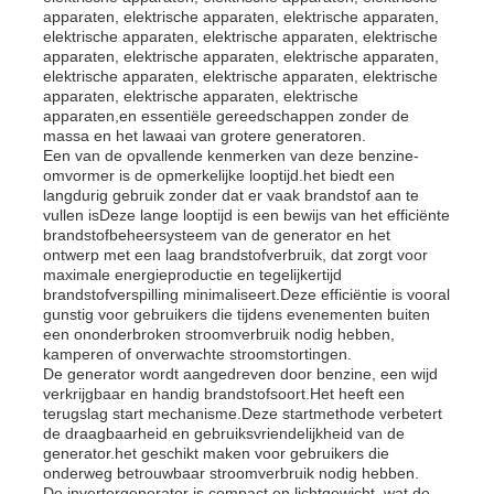
apparaten, elektrische apparaten, elektrische apparaten,
elektrische apparaten, elektrische apparaten, elektrische
apparaten, elektrische apparaten, elektrische apparaten,
Over ons
elektrische apparaten, elektrische apparaten, elektrische
apparaten, elektrische apparaten, elektrische
apparaten,en essentiële gereedschappen zonder de
Fabrieksreis
massa en het lawaai van grotere generatoren.
Een van de opvallende kenmerken van deze benzine-
omvormer is de opmerkelijke looptijd.het biedt een
langdurig gebruik zonder dat er vaak brandstof aan te
Kwaliteitscontrole
vullen isDeze lange looptijd is een bewijs van het efficiënte
brandstofbeheersysteem van de generator en het
ontwerp met een laag brandstofverbruik, dat zorgt voor
Contacteer ons
maximale energieproductie en tegelijkertijd
brandstofverspilling minimaliseert.Deze efficiëntie is vooral
gunstig voor gebruikers die tijdens evenementen buiten
een ononderbroken stroomverbruik nodig hebben,
nieuws
kamperen of onverwachte stroomstortingen.
De generator wordt aangedreven door benzine, een wijd
verkrijgbaar en handig brandstofsoort.Het heeft een
Alle Gevallen
terugslag start mechanisme.Deze startmethode verbetert
de draagbaarheid en gebruiksvriendelijkheid van de
generator.het geschikt maken voor gebruikers die
onderweg betrouwbaar stroomverbruik nodig hebben.
Vraag een offerte aan
De invertergenerator is compact en lichtgewicht, wat de