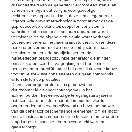
draagbaarheid van de generator vergroot.een stabiel en
schoon vermogen dat veilig is voor gevoelige
dieselgeneratorset
elektronische apparatuurDe in deze benzinegenerator
ingebouwde omvormertechnologie zorgt ervoor dat de
geproduceerde elektriciteit soepel en consistent is,
waardoor het risico op schade aan apparaten wordt
benzinegeneratoren
verminderd en de algehele efficiëntie wordt verhoogd.
Bovendien verlengt het lage brandstofverbruik van deze
benzine-omvormer niet alleen de bedrijfsduur, maar
Omvormergeneratorset
vermindert het ook de bedrijfskosten en de
milieueffecten.brandstofzuinige generator die minder
emissies produceert in vergelijking met traditionele
benzinegeneratorenDit maakt het een uitstekende keuze
Draagbare Generator Set
voor milieubewuste consumenten die geen compromis
willen sluiten op prestaties.
Deze inverter generator set is gebouwd met
duurzaamheid en onderhoudsgemak in het
Industriële generatorset
achterhoofd.en het eenvoudige terugslagstartsysteem
betekent dat er minder onderdelen moeten worden
onderhouden of vervangenBovendien bevat het ontwerp
Digitale generatorset
van de generator beschermende elementen om de motor
en de elektrische componenten te beschermen, waardoor
langdurige prestaties en betrouwbaarheid worden
gewaarborgd.
Open Frame Generator