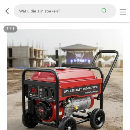
1
/
1