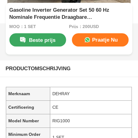
Gasoline Inverter Generator Set 50 60 Hz
Nominale Frequentie Draagbare
stroomvoorziening voor bouwterreinen en
MOQ：1 SET
Prijs：200USD
buitenevenementen
Praatje Nu
Beste prijs
PRODUCTOMSCHRIJVING
Merknaam
DEHRAY
Certificering
CE
Model Number
RIG1000
Minimum Order
1 SET