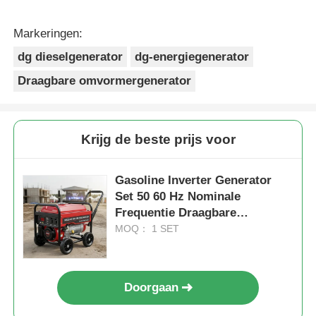
Markeringen:
dg dieselgenerator
dg-energiegenerator
Draagbare omvormergenerator
Krijg de beste prijs voor
Gasoline Inverter Generator
Set 50 60 Hz Nominale
Frequentie Draagbare
stroomvoorziening voor
MOQ： 1 SET
bouwterreinen en
buitenevenementen
Doorgaan