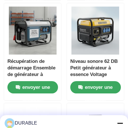
réserves d'énergie
d'urgence
Récupération de
Niveau sonore 62 DB
démarrage Ensemble
Petit générateur à
de générateur à
essence Voltage
onifase avec niveau
nominal 120 240 V
envoyer une
envoyer une
de bruit 62 DB Idéal
Source d'énergie
pour la construction
pour les événements
demande
demande
et l'alimentation
en extérieur et les
d'urgence
situations d'urgence
DURABLE