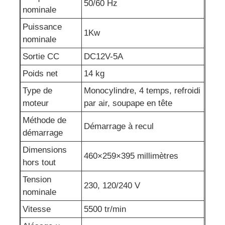
50/60 Hz
nominale
Puissance
1Kw
nominale
Sortie CC
DC12V-5A
Poids net
14 kg
Type de
Monocylindre, 4 temps, refroidi
moteur
par air, soupape en tête
Méthode de
Démarrage à recul
démarrage
Dimensions
460×259×395 millimètres
hors tout
Tension
230, 120/240 V
nominale
Vitesse
5500 tr/min