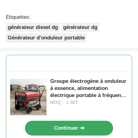
Étiquettes:
générateur diesel dg
générateur dg
Générateur d'onduleur portable
Groupe électrogène à onduleur
à essence, alimentation
électrique portable à fréquence
nominale de 50 à 60 Hz pour
MOQ： 1 SET
les chantiers de construction et
les événements en plein air
Continuer