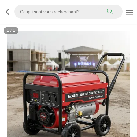
1
/
1