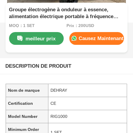
Groupe électrogène à onduleur à essence,
alimentation électrique portable à fréquence
nominale de 50 à 60 Hz pour les chantiers de
MOQ：1 SET
Prix：200USD
construction et les événements en plein air
Causez Maintenant
meilleur prix
DESCRIPTION DE PRODUIT
Nom de marque
DEHRAY
Certification
CE
Model Number
RIG1000
Minimum Order
1 SET