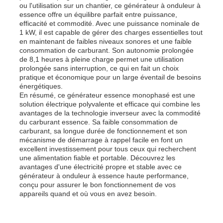
ou l'utilisation sur un chantier, ce générateur à onduleur à
essence offre un équilibre parfait entre puissance,
efficacité et commodité. Avec une puissance nominale de
groupe électrogène insonorisé
1 kW, il est capable de gérer des charges essentielles tout
en maintenant de faibles niveaux sonores et une faible
consommation de carburant. Son autonomie prolongée
générateur à la maison d'utilisation
de 8,1 heures à pleine charge permet une utilisation
prolongée sans interruption, ce qui en fait un choix
pratique et économique pour un large éventail de besoins
énergétiques.
Groupe électrogène d'auvent
En résumé, ce générateur essence monophasé est une
solution électrique polyvalente et efficace qui combine les
avantages de la technologie inverseur avec la commodité
Générateur à faible bruit
du carburant essence. Sa faible consommation de
carburant, sa longue durée de fonctionnement et son
mécanisme de démarrage à rappel facile en font un
excellent investissement pour tous ceux qui recherchent
Maintenance du générateur
une alimentation fiable et portable. Découvrez les
avantages d'une électricité propre et stable avec ce
générateur à onduleur à essence haute performance,
Groupe électrogène de soudage
conçu pour assurer le bon fonctionnement de vos
appareils quand et où vous en avez besoin.
moteur diesel de générateur