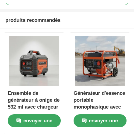
produits recommandés
Ensemble de
Générateur d'essence
générateur à onige de
portable
532 ml avec chargeur
monophasique avec
USB DC5V1A Source
sortie DC12V5A Idéal
envoyer une
envoyer une
d'énergie pour
pour les chantiers
sauvegarde d'urgence
extérieurs et les
demande
demande