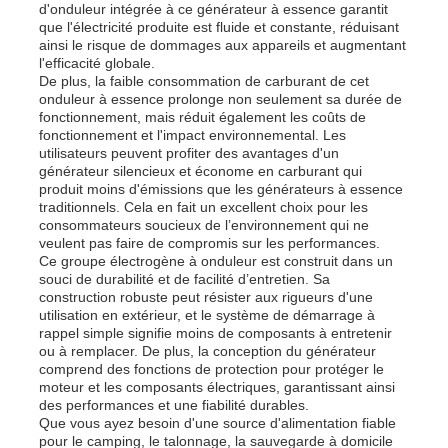
d'onduleur intégrée à ce générateur à essence garantit
que l'électricité produite est fluide et constante, réduisant
ainsi le risque de dommages aux appareils et augmentant
groupe électrogène diesel
l'efficacité globale.
De plus, la faible consommation de carburant de cet
onduleur à essence prolonge non seulement sa durée de
groupe électrogène à essence
fonctionnement, mais réduit également les coûts de
fonctionnement et l'impact environnemental. Les
utilisateurs peuvent profiter des avantages d'un
générateur silencieux et économe en carburant qui
Groupe électrogène à onduleur
produit moins d'émissions que les générateurs à essence
traditionnels. Cela en fait un excellent choix pour les
consommateurs soucieux de l’environnement qui ne
Ensemble de générateur portable
veulent pas faire de compromis sur les performances.
Ce groupe électrogène à onduleur est construit dans un
souci de durabilité et de facilité d’entretien. Sa
construction robuste peut résister aux rigueurs d'une
Groupe électrogène industriel
utilisation en extérieur, et le système de démarrage à
rappel simple signifie moins de composants à entretenir
ou à remplacer. De plus, la conception du générateur
Groupe électrogène numérique
comprend des fonctions de protection pour protéger le
moteur et les composants électriques, garantissant ainsi
des performances et une fiabilité durables.
Que vous ayez besoin d'une source d'alimentation fiable
Générateur de cadres ouverts
pour le camping, le talonnage, la sauvegarde à domicile