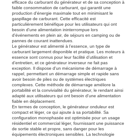
efficace du carburant du générateur et de sa conception à
faible consommation de carburant, qui garantit une
production d'énergie maximale tout en minimisant le
A propos de nous
gaspillage de carburant. Cette efficacité est
particulièrement bénéfique pour les utilisateurs qui ont
besoin d'une alimentation ininterrompue lors
d'événements en plein air, de séjours en camping ou de
Visite d'usine
pannes de courant inattendues.
Le générateur est alimenté à l’essence, un type de
carburant largement disponible et pratique. Les moteurs à
Contrôle de la qualité
essence sont connus pour leur facilité d’utilisation et
d’entretien, et ce générateur inverseur ne fait pas
exception. Il dispose d'un mécanisme de démarrage à
rappel, permettant un démarrage simple et rapide sans
Contact
avoir besoin de piles ou de systèmes électriques
complexes. Cette méthode de démarrage améliore la
portabilité et la convivialité du générateur, le rendant ainsi
nouvelles
adapté aux utilisateurs qui ont besoin d'une alimentation
fiable en déplacement.
En termes de conception, le générateur onduleur est
compact et léger, ce qui ajoute à sa portabilité. Sa
Tous les cas
configuration monophasée est optimisée pour un usage
résidentiel et commercial léger, fournissant une puissance
de sortie stable et propre, sans danger pour les
Demande de soumission
équipements électroniques sensibles. La technologie