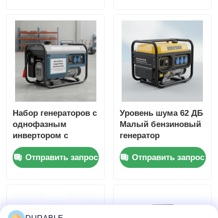
устройством USB
наружных рабочих
DC5V1A
мест и резервного
питания в
чрезвычайных
ситуациях
Набор генераторов с
Уровень шума 62 ДБ
однофазным
Малый бензиновый
инвертором с
генератор
уровнем шума 62 ДБ
номинальное
Отправить запрос
Отправить запрос
напряжение 120 240
В Источник энергии
для мероприятий на
открытом воздухе и
чрезвычайных
ситуаций