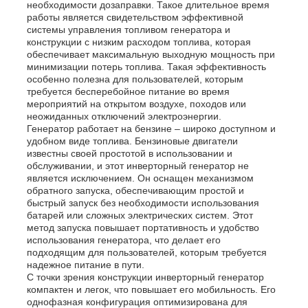
необходимости дозаправки. Такое длительное время
работы является свидетельством эффективной
системы управления топливом генератора и
О Компании
конструкции с низким расходом топлива, которая
обеспечивает максимальную выходную мощность при
минимизации потерь топлива. Такая эффективность
особенно полезна для пользователей, которым
Наша фабрика
требуется бесперебойное питание во время
мероприятий на открытом воздухе, походов или
неожиданных отключений электроэнергии.
контроль качества
Генератор работает на бензине – широко доступном и
удобном виде топлива. Бензиновые двигатели
известны своей простотой в использовании и
обслуживании, и этот инверторный генератор не
контактные данные
является исключением. Он оснащен механизмом
обратного запуска, обеспечивающим простой и
быстрый запуск без необходимости использования
Новости
батарей или сложных электрических систем. Этот
метод запуска повышает портативность и удобство
использования генератора, что делает его
подходящим для пользователей, которым требуется
Все случаи
надежное питание в пути.
С точки зрения конструкции инверторный генератор
компактен и легок, что повышает его мобильность. Его
Отправить запрос
однофазная конфигурация оптимизирована для