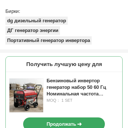
Бирки:
dg дизельный генератор
ДГ генератор энергии
Портативный генератор инвертора
Получить лучшую цену для
Бензиновый инвертор
генератор набор 50 60 Гц
Номинальная частота
портативный источник
MOQ： 1 SET
питания для строительных
площадок и мероприятий на
открытом воздухе
Продолжать