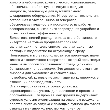
жилого и небольшого коммерческого использования,
обеспечивая стабильную и чистую выходную
мощность, безопасную для чувствительного
дизель-генераторная установка
электронного оборудования. Инверторная технология,
встроенная в этот бензиновый генератор,
обеспечивает плавность и постоянство выработки
бензиновый генератор
электроэнергии, снижая риск повреждения устройств и
повышая общую эффективность.
Более того, низкий расход топлива этого бензинового
инвертора не только продлевает срок его
Инверторная генераторная установка
эксплуатации, но также снижает эксплуатационные
расходы и воздействие на окружающую среду.
Пользователи могут воспользоваться преимуществами
Портативный генераторный набор
тихого и экономичного генератора, который производит
меньше выбросов по сравнению с традиционными
бензиновыми генераторами. Это делает его отличным
выбором для экологически сознательных
Промышленная генераторная установка
потребителей, которые не хотят идти на компромисс в
отношении производительности.
Эта инверторная генераторная установка
Цифровая генераторная установка
спроектирована с учетом долговечности и простоты
обслуживания. Его прочная конструкция выдерживает
суровые условия эксплуатации на открытом воздухе, а
простая система запуска с помощью ручного двигателя
Генератор открытых кадров
означает меньшее количество компонентов,