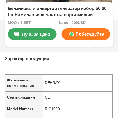
Бензиновый инвертор генератор набор 50 60
Гц Номинальная частота портативный
источник питания для строительных
MOQ：1 SET
Цена：200USD
площадок и мероприятий на открытом
воздухе
Побеседуйте
Лучшая цена
теперь
Характер продукции
Фирменное
DEHRAY
наименование
Сертификация
CE
Model Number
RIG1000