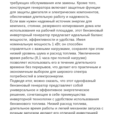
требующих обслуживания или замены. Кроме того,
конструкция генератора включает защитные функции
для защиты двигателя и электрических компонентов,
звукоизоляционный набор генератора
обеспечивая длительную работу и надежность.
Если вам нужен надежный источник энергии для
кемпинга, стоянки, резервного копирования дома или
домашний генератор пользы
использования на рабочей площадке, этот бензиновый
инверторный генератор предлагает идеальный баланс
мощности, эффективности и удобства. Имея
номинальную мощность 1 кВт, он способен
Набор генератора сени
справляться с важными нагрузками, сохраняя при этом
низкий уровень шума и расход топлива. Увеличенное
время работы (8,1 часа при полной нагрузке)
Генератор с низким уровнем шума
позволяет использовать его в течение длительного
времени без перерывов, что делает его практичным и
экономичным выбором для широкого спектра
потребностей в электроэнергии.
Сохранение генератора
Подводя итог, можно сказать, что этот однофазный
бензиновый генератор представляет собой
универсальное и эффективное энергетическое
Сварочный генератор
решение, сочетающее в себе преимущества
инверторной технологии с удобством использования
бензинового топлива. Низкий расход топлива,
длительное время работы и легкий механизм запуска с
двигатель дизеля генератора
ручным запуском делают его отличной инвестицией