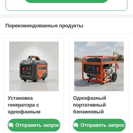
Порекомендованные продукты
Установка
Однофазный
генератора с
портативный
однофазным
бензиновый
инвертором
генератор с
Отправить запрос
Отправить запрос
емкостью 532 мл с
выходом DC12V5A
зарядным
Идеален для