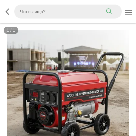
1
/
1