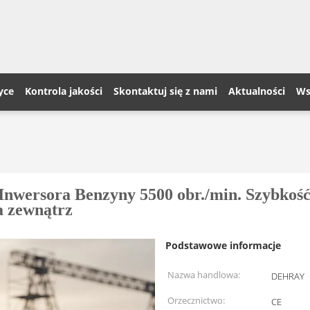
yce
Kontrola jakości
Skontaktuj się z nami
Aktualności
Ws
wersora Benzyny 5500 obr./min. Szybkość 
a zewnątrz
Podstawowe informacje
Nazwa handlowa:
DEHRAY
Orzecznictwo:
CE