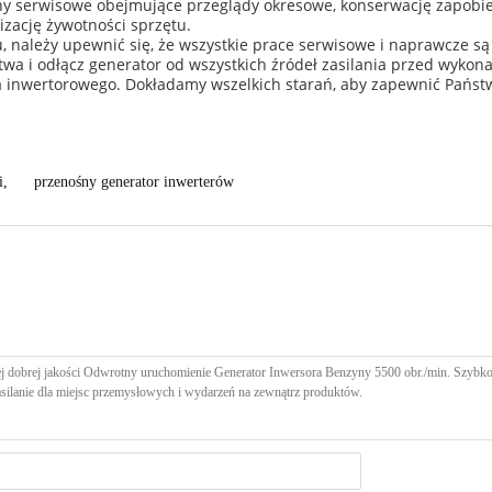
y serwisowe obejmujące przeglądy okresowe, konserwację zapobieg
zację żywotności sprzętu.
u, należy upewnić się, że wszystkie prace serwisowe i naprawcze 
wa i odłącz generator od wszystkich źródeł zasilania przed wykon
 inwertorowego. Dokładamy wszelkich starań, aby zapewnić Państw
i
,
przenośny generator inwerterów