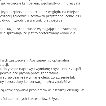
ch jak wycieczki kamperem, wędkarstwo i imprezy na
 jego bezpieczne dotarcie bez względu na miejsce
oszącej zaledwie 1 zestaw w przystępnej cenie 200
 dwóch tygodni, a warunki płatności za
ne okazje i scenariusze wymagające niezawodnej
kcje sprawiają, że jest to preferowany wybór dla
odnych zastosowań. Aby zapewnić optymalną
tacji.
 dotyczące naprawy i wymianę części. Nasz zespół
apewniające płynną pracę generatora.
o sprawdzanie i wymianę oleju, czyszczenie lub
amy i procedury konserwacji można znaleźć w
ącą rozwiązywania problemów w instrukcji obsługi. W
zęści zamiennych i akcesoriów. Używanie