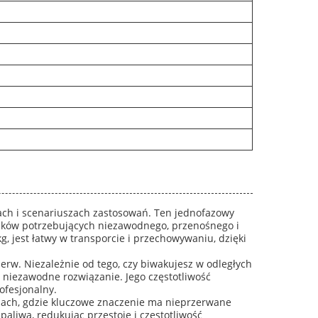
ach i scenariuszach zastosowań. Ten jednofazowy
ników potrzebujących niezawodnego, przenośnego i
 jest łatwy w transporcie i przechowywaniu, dzięki
zerw. Niezależnie od tego, czy biwakujesz w odległych
 niezawodne rozwiązanie. Jego częstotliwość
ofesjonalny.
mach, gdzie kluczowe znaczenie ma nieprzerwane
liwa, redukując przestoje i częstotliwość