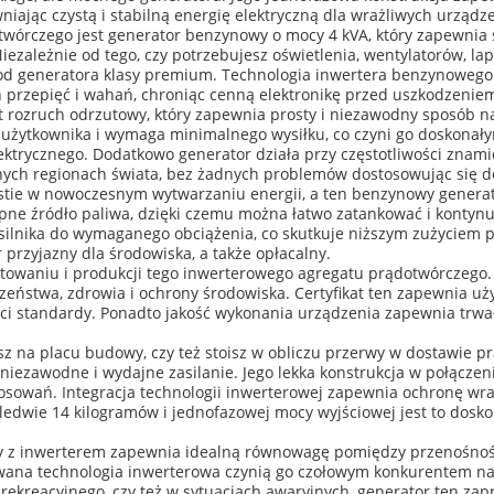
ając czystą i stabilną energię elektryczną dla wrażliwych urządze
otwórczego jest generator benzynowy o mocy 4 kVA, który zapewni
iezależnie od tego, czy potrzebujesz oświetlenia, wentylatorów, la
z od generatora klasy premium. Technologia inwertera benzynowego
ch przepięć i wahań, chroniąc cenną elektronikę przed uszkodzenie
 rozruch odrzutowy, który zapewnia prosty i niezawodny sposób n
użytkownika i wymaga minimalnego wysiłku, co czyni go doskonały
ktrycznego. Dodatkowo generator działa przy częstotliwości znami
ych regionach świata, bez żadnych problemów dostosowując się d
estie w nowoczesnym wytwarzaniu energii, a ten benzynowy generat
tępne źródło paliwa, dzięki czemu można łatwo zatankować i konty
 silnika do wymaganego obciążenia, co skutkuje niższym zużyciem 
 przyjazny dla środowiska, a także opłacalny.
ktowaniu i produkcji tego inwerterowego agregatu prądotwórczego. 
zeństwa, zdrowia i ochrony środowiska. Certyfikat ten zapewnia u
kości standardy. Ponadto jakość wykonania urządzenia zapewnia tr
esz na placu budowy, czy też stoisz w obliczu przerwy w dostawie
iezawodne i wydajne zasilanie. Jego lekka konstrukcja w połączeniu
osowań. Integracja technologii inwerterowej zapewnia ochronę wra
aledwie 14 kilogramów i jednofazowej mocy wyjściowej jest to dos
 z inwerterem zapewnia idealną równowagę pomiędzy przenośnośc
owana technologia inwerterowa czynią go czołowym konkurentem na
 rekreacyjnego, czy też w sytuacjach awaryjnych, generator ten zapr