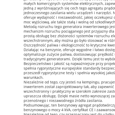
małych komercyjnych systemów elektrycznych, zapewni
Jedną z wyróżniających się cech tego agregatu prąd
jednoczesnego zasilania wielu urządzeń i narzędzi. N
oferuje wydajność i niezawodność, jakiej oczekujes
moc wyjściową, ale także stałą i wolną od szkodliwy
Metodą rozruchu tego generatora inwerterowego jest
mechanizm rozruchu pociąganego jest przyjazny dla 
prostą obsługę bez złożoności systemów rozruchu ele
wszechstronnym, aby można go było stosować w różn
Oszczędność paliwa i ekologiczność to krytyczne kw
Działając na benzynie, oferuje wygodne i łatwo dos
optymalizuje zużycie paliwa, dostosowując prędkość
tradycyjnymi generatorami. Dzięki temu jest to wybór
Bezpieczeństwo i jakość są najważniejsze przy proje
spełnia rygorystyczne europejskie standardy bezpiec
przeszedł rygorystyczne testy i spełnia wysokiej ja
warunkach.
Niezależnie od tego, czy jesteś na kempingu, pracuj
inwerterem został zaprojektowany tak, aby zapewnić n
wszechstronny i praktyczny w szerokim zakresie zast
upraszcza obsługę. Dzięki masie netto wynoszącej z
przenośnego i niezawodnego źródła zasilania.
Podsumowując, ten benzynowy agregat prądotwórczy
benzynowego o mocy 4 kVA, certyfikat CE i zaawans
Niezależnie od tego, czy przeznaczony jest do użytku