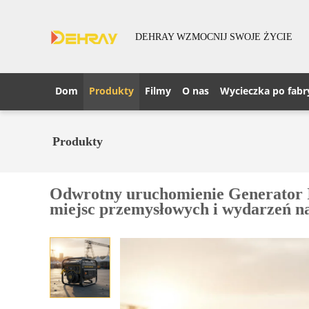
DEHRAY WZMOCNIJ SWOJE ŻYCIE
Dom
Produkty
Filmy
O nas
Wycieczka po fabr
Produkty
Odwrotny uruchomienie Generator In
miejsc przemysłowych i wydarzeń n