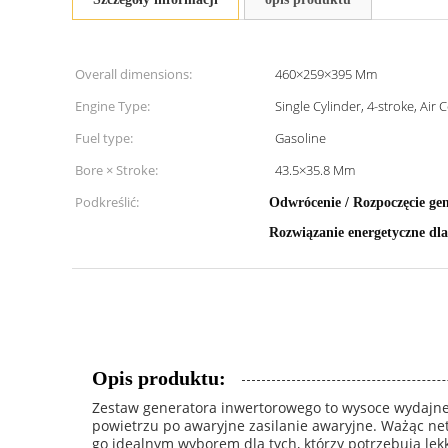
Overall dimensions:
460×259×395 Mm
Engine Type:
Single Cylinder, 4-stroke, Air
Fuel type:
Gasoline
Bore × Stroke:
43.5×35.8 Mm
Podkreślić:
Odwrócenie / Rozpoczęcie gen
Rozwiązanie energetyczne dl
Opis produktu:
Zestaw generatora inwertorowego to wysoce wydajne 
powietrzu po awaryjne zasilanie awaryjne. Ważąc net
go idealnym wyborem dla tych, którzy potrzebują le