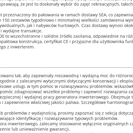
sprawiają, że jest to doskonały wybór do zajęć rekreacyjnych, taki
est przeznaczony do pakowania w ramach dostawy SEA, co zapewnia
e 150 zestawów tygodniowo i minimalnej wielkości zamówienia wyn
ywidualnych, jak i nabywców hurtowych. Czas dostawy wynosi około
i wydajne transakcje.
to wszechstronne i solidne źródło zasilania, odpowiednie na róż
ompaktowa konstrukcja, certyfikat CE i przyjazne dla użytkownika fun
ego z inwerterem.
towano tak, aby zapewniały niezawodną i wydajną moc do różnor
zgodnie z zalecanymi wytycznymi dotyczącymi konserwacji i eksploa
ksowe usługi, w tym pomoc w rozwiązywaniu problemów, wskazówki
y pomóc zdiagnozować wszelkie problemy i zapewnić rozwiązania z
zpiecznej i wydajnej pracy generatora inwerterowego. Obejmuje t
ch i zapewnienie właściwej jakości paliwa. Szczegółowe harmonogr
ub problemów z wydajnością, prosimy zapoznać się z sekcją dotycz
żliwiające identyfikację i rozwiązywanie typowych problemów.
ora inwerterowego, zalecamy stosowanie wyłącznie oryginalnych c
enie lub unieważnienie gwarancji.