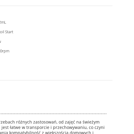
2mL
oil Start
w
00rpm
rzebach różnych zastosowań, od zajęć na świeżym
jest łatwe w transporcie i przechowywaniu, co czyni
ewnia kompatybilność z większością domowych i