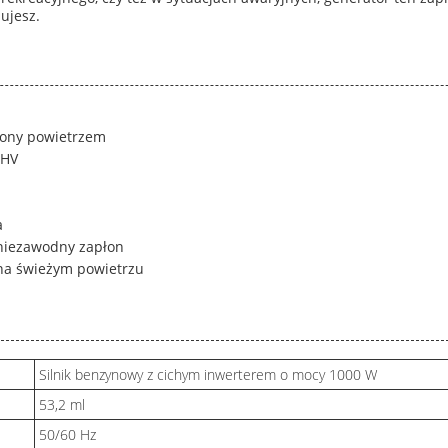
ujesz.
dzony powietrzem
OHV
a
niezawodny zapłon
 na świeżym powietrzu
Silnik benzynowy z cichym inwerterem o mocy 1000 W
53,2 ml
50/60 Hz