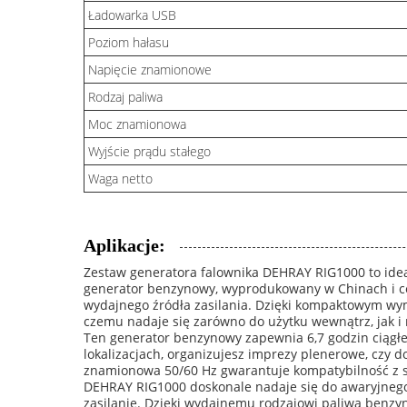
Ładowarka USB
Poziom hałasu
Napięcie znamionowe
Rodzaj paliwa
Moc znamionowa
Wyjście prądu stałego
Waga netto
Aplikacje:
Zestaw generatora falownika DEHRAY RIG1000 to idea
generator benzynowy, wyprodukowany w Chinach i ce
wydajnego źródła zasilania. Dzięki kompaktowym wymi
czemu nadaje się zarówno do użytku wewnątrz, jak i
Ten generator benzynowy zapewnia 6,7 ​​godzin ciągłe
lokalizacjach, organizujesz imprezy plenerowe, czy
znamionowa 50/60 Hz gwarantuje kompatybilność z s
DEHRAY RIG1000 doskonale nadaje się do awaryjnego
zasilanie. Dzięki wydajnemu rodzajowi paliwa benzy