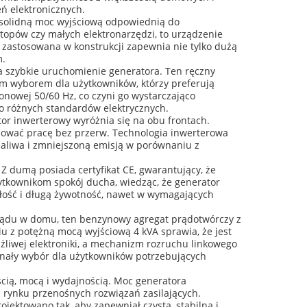
ń elektronicznych.
a solidną moc wyjściową odpowiednią do
ptopów czy małych elektronarzędzi, to urządzenie
 zastosowana w konstrukcji zapewnia nie tylko dużą
m.
a szybkie uruchomienie generatora. Ten ręczny
m wyborem dla użytkowników, którzy preferują
onowej 50/60 Hz, co czyni go wystarczająco
o różnych standardów elektrycznych.
or inwerterowy wyróżnia się na obu frontach.
nuować pracę bez przerw. Technologia inwerterowa
paliwa i zmniejszoną emisją w porównaniu z
Z dumą posiada certyfikat CE, gwarantujący, że
żytkownikom spokój ducha, wiedząc, że generator
wałość i długą żywotność, nawet w wymagających
 prądu w domu, ten benzynowy agregat prądotwórczy z
 z potężną mocą wyjściową 4 kVA sprawia, że ​​jest
żliwej elektroniki, a mechanizm rozruchu linkowego
konały wybór dla użytkowników potrzebujących
ią, mocą i wydajnością. Moc generatora
 rynku przenośnych rozwiązań zasilających.
ojektowano tak, aby zapewniał czystą, stabilną i