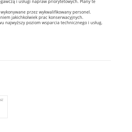
awczą i usługi napraw priorytetowych. Plany te
są wykonywane przez wykwalifikowany personel.
aniem jakichkolwiek prac konserwacyjnych.
u najwyższy poziom wsparcia technicznego i usług,