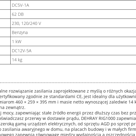
DC5V-1A
62 DB
230, 120/240 V
Benzyna
1 kW
DC12V-5A
14 kg
lne rozwiązanie zasilania zaprojektowane z myślą o różnych okazj
rtyfikowany zgodnie ze standardami CE, jest idealny dla użytkow
arom 460 × 259 × 395 mm i masie netto wynoszącej zaledwie 14 kg,
 na zewnątrz.
j mocy, zapewniając stałe źródło energii przez dłuższy czas bez pr
 doświadczasz przerwy w dostawie prądu, DEHRAY RIG1000 zapewnia
zeroką gamą urządzeń elektrycznych, od sprzętu AGD po sprzęt pr
 zasilania awaryjnego w domu, na placach budowy i w małych fir
nowego zapewnia równowagę między wydajnością a oszczędnością pa