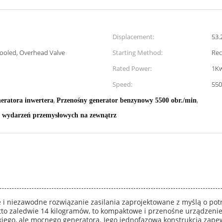
Displacement:
53.
 Cooled, Overhead Valve
Starting Method:
Rec
Rated Power:
1K
Speed:
55
,
,
eratora inwertera
Przenośny generator benzynowy 5500 obr./min
a wydarzeń przemysłowych na zewnątrz
i niezawodne rozwiązanie zasilania zaprojektowane z myślą o pot
to zaledwie 14 kilogramów, to kompaktowe i przenośne urządzenie 
kkiego, ale mocnego generatora. Jego jednofazowa konstrukcja zap