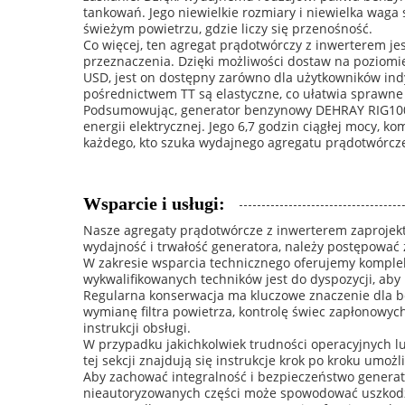
tankowań. Jego niewielkie rozmiary i niewielka waga 
świeżym powietrzu, gdzie liczy się przenośność.
Co więcej, ten agregat prądotwórczy z inwerterem j
przeznaczenia. Dzięki możliwości dostaw na poziomi
USD, jest on dostępny zarówno dla użytkowników ind
pośrednictwem TT są elastyczne, co ułatwia sprawne 
Podsumowując, generator benzynowy DEHRAY RIG1000 
energii elektrycznej. Jego 6,7 godzin ciągłej mocy, k
każdego, kto szuka wydajnego agregatu prądotwórcz
Wsparcie i usługi:
Nasze agregaty prądotwórcze z inwerterem zaprojek
wydajność i trwałość generatora, należy postępować 
W zakresie wsparcia technicznego oferujemy komple
wykwalifikowanych techników jest do dyspozycji, ab
Regularna konserwacja ma kluczowe znaczenie dla be
wymianę filtra powietrza, kontrolę świec zapłonowy
instrukcji obsługi.
W przypadku jakichkolwiek trudności operacyjnych l
tej sekcji znajdują się instrukcje krok po kroku umo
Aby zachować integralność i bezpieczeństwo generat
nieautoryzowanych części może spowodować uszkodz