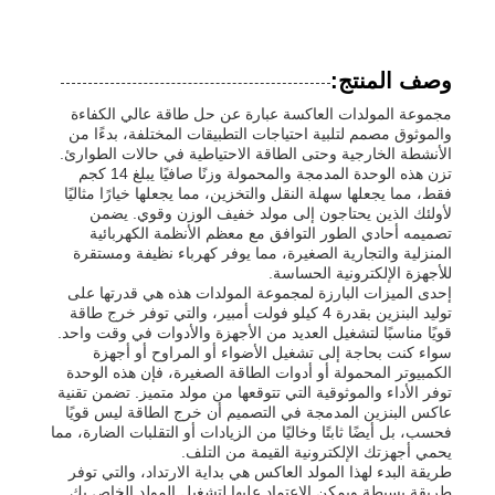
وصف المنتج:
مجموعة المولدات العاكسة عبارة عن حل طاقة عالي الكفاءة
والموثوق مصمم لتلبية احتياجات التطبيقات المختلفة، بدءًا من
الأنشطة الخارجية وحتى الطاقة الاحتياطية في حالات الطوارئ.
تزن هذه الوحدة المدمجة والمحمولة وزنًا صافيًا يبلغ 14 كجم
فقط، مما يجعلها سهلة النقل والتخزين، مما يجعلها خيارًا مثاليًا
لأولئك الذين يحتاجون إلى مولد خفيف الوزن وقوي. يضمن
تصميمه أحادي الطور التوافق مع معظم الأنظمة الكهربائية
المنزلية والتجارية الصغيرة، مما يوفر كهرباء نظيفة ومستقرة
للأجهزة الإلكترونية الحساسة.
إحدى الميزات البارزة لمجموعة المولدات هذه هي قدرتها على
توليد البنزين بقدرة 4 كيلو فولت أمبير، والتي توفر خرج طاقة
قويًا مناسبًا لتشغيل العديد من الأجهزة والأدوات في وقت واحد.
منزل
سواء كنت بحاجة إلى تشغيل الأضواء أو المراوح أو أجهزة
الكمبيوتر المحمولة أو أدوات الطاقة الصغيرة، فإن هذه الوحدة
توفر الأداء والموثوقية التي تتوقعها من مولد متميز. تضمن تقنية
عاكس البنزين المدمجة في التصميم أن خرج الطاقة ليس قويًا
المنتجات
فحسب، بل أيضًا ثابتًا وخاليًا من الزيادات أو التقلبات الضارة، مما
يحمي أجهزتك الإلكترونية القيمة من التلف.
طريقة البدء لهذا المولد العاكس هي بداية الارتداد، والتي توفر
أشرطة فيديو
طريقة بسيطة ويمكن الاعتماد عليها لتشغيل المولد الخاص بك