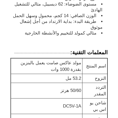
مستوى الضوضاء: 62 ديسيبل، مثالي للتشغيل
الهادئ
مجموعة مولدات عازلة للصوت
الوزن الصافي: 14 كجم، محمول وسهل الحمل
طريقة البدء: بداية الارتداد من أجل إشعال
موثوق
مولد استخدام منزلي
مثالي كمولد للتخييم والأنشطة الخارجية
مجموعة مولدات الستارة
المعلمات التقنية:
مولد عاكس صامت يعمل بالبنزين
مولد ضجيج منخفض
اسم المنتج
بقدرة 1000 وات
النزوح
53.2 مل
صيانة المولد
التردد
50/60 هرتز
المقدر
مجموعة مولدات اللحام
شاحن يو
DC5V-1A
اس بي
محركات الديزل