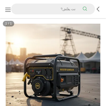
1
/
1