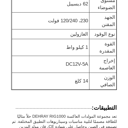
مستوى
62 ديسيبل
الضوضاء
مضخة مياه الصرف الصحي
الجهد
230، 120/240 فولت
المقنن
نوع الوقود
الغازولين
القوة
1 كيلو واط
المقدرة
إخراج
DC12V-5A
العاصمة
الوزن
14 كلغ
الصافي
التطبيقات:
تعد مجموعة المولدات العاكسة DEHRAY RIG1000 حلاً مثاليًا
للطاقة مصممًا لتلبية مناسبات وسيناريوهات التطبيق المختلفة. تم
تصنيعه في الصين وحاصل على شهادة CE، فإن مولد البنزين