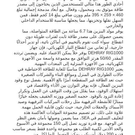
أحادي الطور هذا مثالي للمستخدمين الذين يحتاجون إلى مصدر
طاقة موثوق به، ومحمول، وفعال. مع أبعاد مدمجة إجمالية تبلغ
460 × 259 × 395 ملم ووزن صافي يبلغ 14 كجم فقط، فمن
السهل نقلها وتخزينها، مما يجعلها مناسبة للاستخدام الداخلي
والخارجي.
يوفر مولد البنزين هذا 6.7 ساعة من الطاقة المتواصلة، مما
يضمن حصولك على مصدر طاقة ثابت لفترات طويلة دون
انقطاع. سواء كنت تقوم بالتخييم في أماكن نائية، أو تدير أحداثًا
خارجية، أو تعاني من انقطاع التيار الكهربائي، فإن جهاز
DEHRAY RIG1000 يوفر حلاً يمكن الاعتماد عليه. ويضمن تردده
المقدر 50/60 هرتز التوافق مع مجموعة واسعة من الأجهزة
الكهربائية، من الأجهزة المنزلية إلى المعدات المهنية.
يعتبر DEHRAY RIG1000 مناسبًا للغاية للطاقة الاحتياطية في
حالات الطوارئ في المنزل ومواقع البناء والشركات الصغيرة
حيث تعد الطاقة غير المنقطعة أمرًا بالغ الأهمية. بفضل نوع وقود
البنزين الفعال، فإنه يوفر التوازن بين الأداء والاقتصاد في
استهلاك الوقود، مما يقلل من وقت التوقف عن العمل وتكرار
إعادة التزود بالوقود. حجمه الصغير ووزنه الخفيف يجعله خيارًا
ممتازًا للأنشطة الترفيهية مثل رحلات المركبات الترفيهية وصيد
الأسماك والحفلات الخارجية، حيث تكون قابلية الحمل مهمة.
علاوة على ذلك، تم تصميم مجموعة المولدات العاكسة هذه
لتغليف التسليم في SEA، مما يضمن وصولها بأمان بغض النظر
عن الوجهة. مع قدرة توريد تصل إلى 150 مجموعة في الأسبوع
والحد الأدنى لكمية الطلب هو مجموعة واحدة فقط بسعر مناسب
قدره 200 دولار أمريكي، يمكن الوصول إليها لكل من