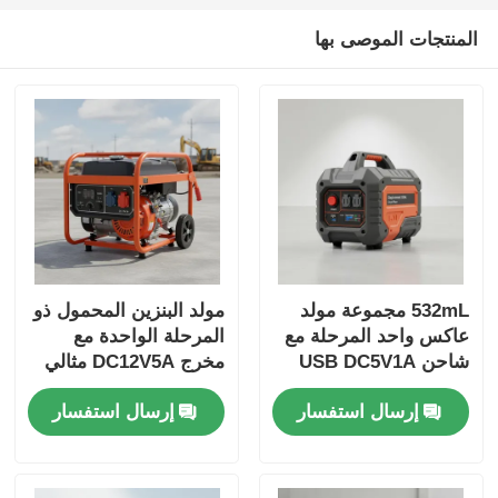
المنتجات الموصى بها
532mL مجموعة مولد
مولد البنزين المحمول ذو
عاكس واحد المرحلة مع
المرحلة الواحدة مع
شاحن USB DC5V1A
مخرج DC12V5A مثالي
مصدر الطاقة للاحتياطي
لمواقع العمل في الهواء
إرسال استفسار
إرسال استفسار
الطارئ
الطلق وحماية الطاقة
الطارئة