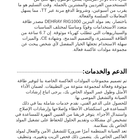
المستخدمين الفرديين والمشترين بالجملة. وقت التسليم هو ما
يقرب من أسبوعين، وشروط الدفع مرنة عبر TT، مما يسهل
المعاملات السلسة والفعالة.
باختصار، يعد مولد البنزين DEHRAY RIG1000 مصدر طاقة
متعدد الاستخدامات وقويًا ومناسبًا لمختلف المناسبات
والسيناريوهات التي تتطلب كهرباء موثوقة. إن 6.7 ساعة من
الطاقة المستمرة، والتصميم المدمج، وشهادة CE، والميزات
سهلة الاستخدام تجعلها الخيار المفضل لأي شخص يبحث عن
مجموعة مولدات عاكسة فعالة.
الدعم والخدمات:
تم تصميم مجموعات المولدات العاكسة الخاصة بنا لتوفير طاقة
موثوقة وفعالة لمجموعة متنوعة من التطبيقات. لضمان الأداء
الأمثل وطول عمر المولد الخاص بك، يرجى اتباع إرشادات
الصيانة والتشغيل الموصى بها.
للحصول على الدعم الفني، نقدم خدمات شاملة بما في ذلك
المساعدة في استكشاف الأخطاء وإصلاحها وإرشادات الإصلاح
واستبدال الأجزاء. يتوفر فريقنا من الفنيين المهرة للمساعدة في
تشخيص أي مشكلات وتقديم الحلول للحفاظ على تشغيل المولد
الخاص بك بسلاسة.
تعد الصيانة المنتظمة أمرًا ضروريًا للتشغيل الآمن والفعال لمولد
العاكس الخاص بك. يتضمن ذلك فحص الزيت وتغييره، وتنظيف