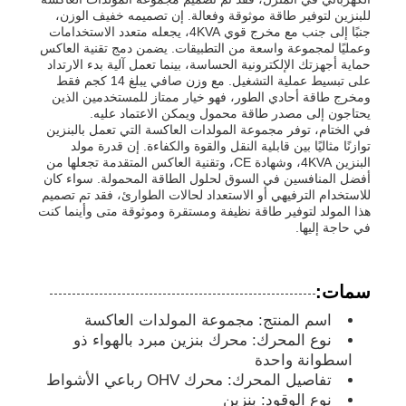
للبنزين لتوفير طاقة موثوقة وفعالة. إن تصميمه خفيف الوزن،
جنبًا إلى جنب مع مخرج قوي 4KVA، يجعله متعدد الاستخدامات
مجموعة مولدات الديزل
وعمليًا لمجموعة واسعة من التطبيقات. يضمن دمج تقنية العاكس
حماية أجهزتك الإلكترونية الحساسة، بينما تعمل آلية بدء الارتداد
على تبسيط عملية التشغيل. مع وزن صافي يبلغ 14 كجم فقط
ومخرج طاقة أحادي الطور، فهو خيار ممتاز للمستخدمين الذين
مجموعة مولدات البنزين
يحتاجون إلى مصدر طاقة محمول ويمكن الاعتماد عليه.
في الختام، توفر مجموعة المولدات العاكسة التي تعمل بالبنزين
توازنًا مثاليًا بين قابلية النقل والقوة والكفاءة. إن قدرة مولد
مجموعة المولدات العاكسة
البنزين 4KVA، وشهادة CE، وتقنية العاكس المتقدمة تجعلها من
أفضل المنافسين في السوق لحلول الطاقة المحمولة. سواء كان
للاستخدام الترفيهي أو الاستعداد لحالات الطوارئ، فقد تم تصميم
هذا المولد لتوفير طاقة نظيفة ومستقرة وموثوقة متى وأينما كنت
مجموعة مولدات محمولة
في حاجة إليها.
مجموعة المولدات الصناعية
سمات:
اسم المنتج: مجموعة المولدات العاكسة
مجموعة المولدات الرقمية
نوع المحرك: محرك بنزين مبرد بالهواء ذو ​​
اسطوانة واحدة
تفاصيل المحرك: محرك OHV رباعي الأشواط
مولد الإطار المفتوح
نوع الوقود: بنزين