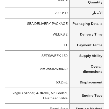
Quantity
الأسعار
200USD
SEA DELIVERY PACKAGE
Packaging Details
2 WEEKS
Delivery Time
TT
Payment Terms
150 SETS/WEEK
Supply Ability
Overall
460×259×395 Mm
dimensions
53.2mL
Displacement
Single Cylinder, 4-stroke, Air Cooled,
Engine Type
Overhead Valve
Recoil Start
Starting Method