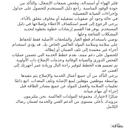
فلتر الهواء أو استبداله، وفحص شمعات الإشعال، والتأكد من
جودة الوقود المناسبة. راجع دليل المستخدم للحصول على جداول
وإجراءات الصيانة التفصيلية.
في حالة وجود أي صعوبات تشغيلية أو مخاوف تتعلق بالأداء،
يرجى الرجوع إلى قسم استكشاف الأخطاء وإصلاحها في دليل
المستخدم. يوفر هذا القسم إرشادات خطوة بخطوة لتحديد
المشكلات الشائعة وحلها.
نوصي باستخدام قطع الغيار والملحقات الأصلية فقط للحفاظ
على سلامة وسلامة المولد العاكس الخاص بك. قد يؤدي استخدام
أجزاء غير معتمدة إلى تلف الضمان أو إبطاله.
للحصول على دعم ممتد، نقدم خطط الخدمة التي تتضمن عمليات
الفحص الدوري والصيانة الوقائية وخدمات الإصلاح ذات الأولوية.
تم تصميم هذه الخطط لتوفير راحة البال وزيادة عمر أجهزتك إلى
أقصى حد.
يرجى التأكد من أن جميع أعمال الخدمة والإصلاح يتم تنفيذها
بواسطة موظفين مؤهلين لمنع الإصابة وتلف المعدات. اتبع دائمًا
تعليمات السلامة وافصل المولد عن جميع مصادر الطاقة قبل
إجراء أي مهام صيانة.
شكرًا لاختيارك مجموعة المولدات العاكسة. نحن ملتزمون
بتزويدك بأعلى مستوى من الدعم الفني والخدمة لضمان رضاك ​​
الكامل.
بطاقة: