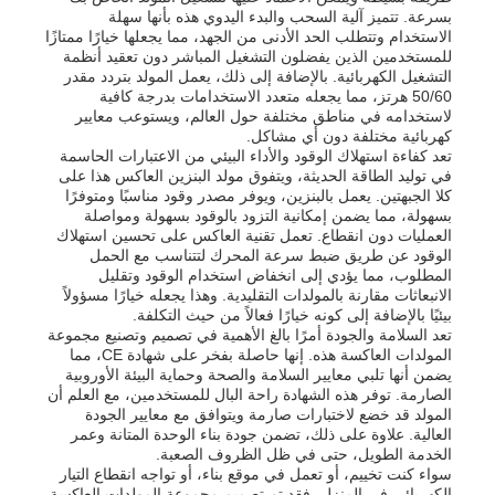
بسرعة. تتميز آلية السحب والبدء اليدوي هذه بأنها سهلة
الاستخدام وتتطلب الحد الأدنى من الجهد، مما يجعلها خيارًا ممتازًا
للمستخدمين الذين يفضلون التشغيل المباشر دون تعقيد أنظمة
حول بنا
التشغيل الكهربائية. بالإضافة إلى ذلك، يعمل المولد بتردد مقدر
50/60 هرتز، مما يجعله متعدد الاستخدامات بدرجة كافية
لاستخدامه في مناطق مختلفة حول العالم، ويستوعب معايير
جولة في المعمل
كهربائية مختلفة دون أي مشاكل.
تعد كفاءة استهلاك الوقود والأداء البيئي من الاعتبارات الحاسمة
في توليد الطاقة الحديثة، ويتفوق مولد البنزين العاكس هذا على
كلا الجبهتين. يعمل بالبنزين، ويوفر مصدر وقود مناسبًا ومتوفرًا
ضبط الجودة
بسهولة، مما يضمن إمكانية التزود بالوقود بسهولة ومواصلة
العمليات دون انقطاع. تعمل تقنية العاكس على تحسين استهلاك
الوقود عن طريق ضبط سرعة المحرك لتتناسب مع الحمل
اتصل بنا
المطلوب، مما يؤدي إلى انخفاض استخدام الوقود وتقليل
الانبعاثات مقارنة بالمولدات التقليدية. وهذا يجعله خيارًا مسؤولاً
بيئيًا بالإضافة إلى كونه خيارًا فعالاً من حيث التكلفة.
تعد السلامة والجودة أمرًا بالغ الأهمية في تصميم وتصنيع مجموعة
أخبار
المولدات العاكسة هذه. إنها حاصلة بفخر على شهادة CE، مما
يضمن أنها تلبي معايير السلامة والصحة وحماية البيئة الأوروبية
الصارمة. توفر هذه الشهادة راحة البال للمستخدمين، مع العلم أن
جميع القضايا
المولد قد خضع لاختبارات صارمة ويتوافق مع معايير الجودة
العالية. علاوة على ذلك، تضمن جودة بناء الوحدة المتانة وعمر
الخدمة الطويل، حتى في ظل الظروف الصعبة.
سواء كنت تخييم، أو تعمل في موقع بناء، أو تواجه انقطاع التيار
طلب اقتباس
الكهربائي في المنزل، فقد تم تصميم مجموعة المولدات العاكسة