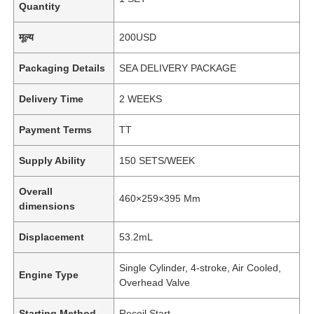
Quantity
मूल्य
200USD
Packaging Details
SEA DELIVERY PACKAGE
Delivery Time
2 WEEKS
Payment Terms
TT
Supply Ability
150 SETS/WEEK
Overall
460×259×395 Mm
dimensions
Displacement
53.2mL
Single Cylinder, 4-stroke, Air Cooled,
Engine Type
Overhead Valve
Starting Method
Recoil Start