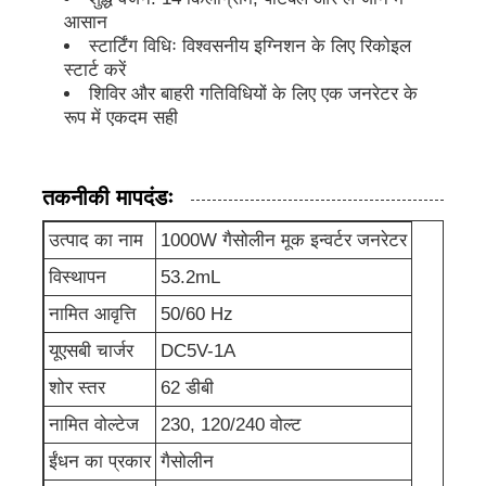
आसान
स्टार्टिंग विधिः विश्वसनीय इग्निशन के लिए रिकोइल
ध्वनिरोधी जनरेटर सेट
स्टार्ट करें
शिविर और बाहरी गतिविधियों के लिए एक जनरेटर के
रूप में एकदम सही
गृह उपयोग जनरेटर
चंदवा जनरेटर सेट
तकनीकी मापदंडः
उत्पाद का नाम
1000W गैसोलीन मूक इन्वर्टर जनरेटर
कम शोर जनरेटर
विस्थापन
53.2mL
नामित आवृत्ति
50/60 Hz
जनरेटर रखरखाव
यूएसबी चार्जर
DC5V-1A
शोर स्तर
62 डीबी
वेल्डिंग जेनरेटर सेट
नामित वोल्टेज
230, 120/240 वोल्ट
ईंधन का प्रकार
गैसोलीन
डीजल इंजन जनरेटर