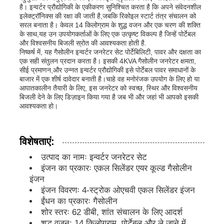
है। इन्वर्टर प्रौद्योगिकी के एकीकरण सुनिश्चित करता है कि अपने संवेदनशील
इलेक्ट्रॉनिक्स की रक्षा की जाती है,जबकि रिकोइल स्टार्ट तंत्र संचालन को
सरल बनाता है। केवल 14 किलोग्राम के शुद्ध वजन और एक चरण की शक्ति
डीजल जनरेटर सेट
के साथ,यह उन उपयोगकर्ताओं के लिए एक उत्कृष्ट विकल्प है जिन्हें पोर्टेबल
और विश्वसनीय बिजली स्रोत की आवश्यकता होती है.
निष्कर्ष में, यह गैसोलीन इन्वर्टर जनरेटर सेट पोर्टेबिलिटी, पावर और दक्षता का
गैसोलीन जनरेटर सेट
एक सही संतुलन प्रदान करता है। इसकी 4KVA गैसोलीन जनरेटर क्षमता,
सीई प्रमाणन,और उन्नत इन्वर्टर प्रौद्योगिकी इसे पोर्टेबल पावर समाधानों के
बाजार में एक शीर्ष दावेदार बनाती है।चाहे वह मनोरंजक उपयोग के लिए हो या
आपातकालीन तैयारी के लिए, इस जनरेटर को स्वच्छ, स्थिर और विश्वसनीय
इन्वर्टर जेनरेटर सेट
बिजली देने के लिए डिज़ाइन किया गया है जब भी और जहां भी आपको इसकी
आवश्यकता हो।
पोर्टेबल जनरेटर सेट
विशेषताएं:
औद्योगिक जनरेटर सेट
उत्पाद का नामः इन्वर्टर जनरेटर सेट
इंजन का प्रकारः एकल सिलेंडर एयर कूल्ड गैसोलीन
इंजन
डिजिटल जेनरेटर सेट
इंजन विवरणः 4-स्ट्रोक ओएचवी एकल सिलेंडर इंजन
ईंधन का प्रकारः गैसोलीन
शोर स्तरः 62 डीबी, शांत संचालन के लिए आदर्श
ओपन फ्रेम जनरेटर
शुद्ध वजन: 14 किलोग्राम, पोर्टेबल और ले जाने में