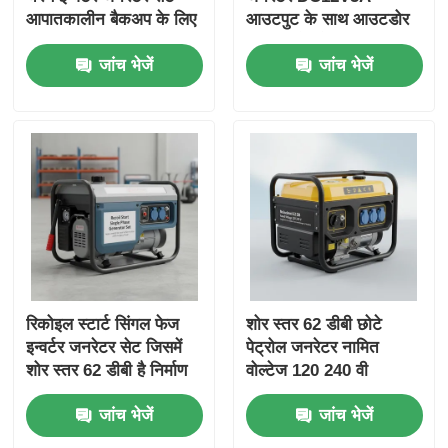
आपातकालीन बैकअप के लिए
आउटपुट के साथ आउटडोर
USB चार्जर DC5V1A
कार्यस्थलों और आपातकालीन
जांच भेजें
जांच भेजें
ऊर्जा स्रोत के साथ
बिजली बैकअप के लिए आदर्श
रिकोइल स्टार्ट सिंगल फेज
शोर स्तर 62 डीबी छोटे
इन्वर्टर जनरेटर सेट जिसमें
पेट्रोल जनरेटर नामित
शोर स्तर 62 डीबी है निर्माण
वोल्टेज 120 240 वी
और आपातकालीन बिजली के
आउटडोर घटनाओं और
जांच भेजें
जांच भेजें
लिए आदर्श
आपात स्थितियों के लिए ऊर्जा
स्रोत