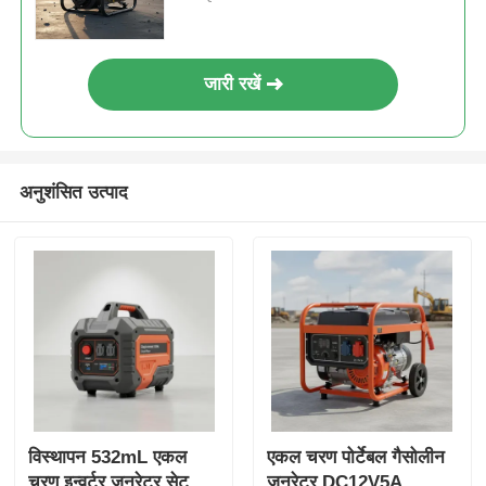
जारी रखें
अनुशंसित उत्पाद
विस्थापन 532mL एकल
एकल चरण पोर्टेबल गैसोलीन
चरण इन्वर्टर जनरेटर सेट
जनरेटर DC12V5A