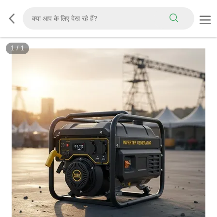
1
/
1