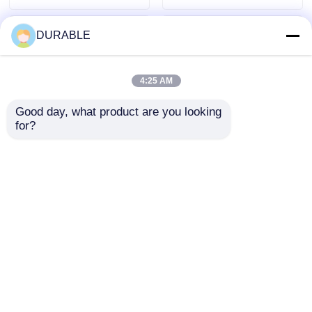
DURABLE
4:25 AM
Good day, what product are you looking 
for?
शोर स्तर 62 डीबी इन्वर्टर
आरामदायक कार्य वातावरण के
जनरेटर सेट जो पूर्ण भार पर
लिए 43.5×35.8 मिमी बोर
8.1 घंटे का समय प्रदान
स्ट्रोक पेट्रोल जनरेटर 62
करता है और मोबाइल
डीबी शोर स्तर कम शोर
जांच भेजें
जांच भेजें
अनुप्रयोगों के लिए डीसी 12
उत्सर्जन इंजन
वी 5 ए बिजली की आपूर्ति
होम
हमारे बारे में
हमसे संपर्क करें
Desktop Site
साइटमैप
गोपनीयता नीति