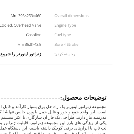
460×259×395 Mm
Overall dimensions:
ir Cooled, Overhead Valve
Engine Type:
Gasoline
Fuel type:
43.5×35.8 Mm
Bore × Stroke:
برجسته کردن:
ژنراتور اینورتر را شروع 
توضیحات محصول:
مجموعه ژنراتور اینورتر یک راه حل برق بسیار کارآمد و قابل
است
قدرتمند نیاز دارند. طراحی تک فاز آن سازگاری با اکثر سیستم
لپ تاپ یا ابزارهای برقی کوچک داشته باشید، این دستگاه عملکر
تضمین می کند که خروجی برق نه تنها قوی است، بلکه ثابت و 