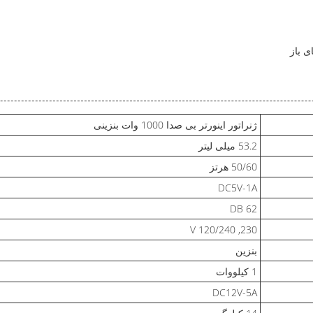
ی باز
ژنراتور اینورتر بی صدا 1000 وات بنزینی
53.2 میلی لیتر
50/60 هرتز
DC5V-1A
62 DB
230, 120/240 V
بنزین
1 کیلووات
DC12V-5A