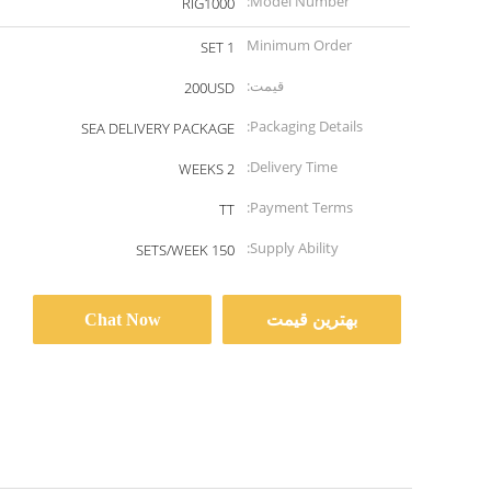
Model Number:
RIG1000
Minimum Order
1 SET
Quantity:
قیمت:
200USD
Packaging Details:
SEA DELIVERY PACKAGE
Delivery Time:
2 WEEKS
Payment Terms:
TT
Supply Ability:
150 SETS/WEEK
بهترین قیمت
Chat Now