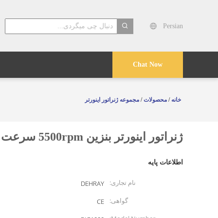
Persian
search
Chat Now
خانه
/
محصولات
/
مجموعه ژنراتور اینورتر
ژنراتور اینورتر بنزین 5500rpm سرعت راه حل برق قابل حمل برای سایت های صنعتی و رویدادهای بیرونی
اطلاعات پایه
نام تجاری:
DEHRAY
گواهی:
CE