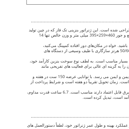
ربردی مختلف طراحی شده است. این ژنراتور بنزینی تک فاز که در چین تولید
شده و دارای گواهی استاندارد CE است، برای کاربرانی که به منبع تغذیه قابل اعتماد، قابل حمل و کارآمد نیاز دارند، مناسب است. با ابعاد جمع و جور 460×259×395 میلی متر و وزن خالص تنها 14
شته باشید. خواه در مکان‌های دور افتاده کمپینگ می‌کنید،
رویدادهای فضای باز را اجرا می‌کنید یا با قطع برق مواجه هستید، DEHRAY RIG1000 یک راه‌حل قابل اعتماد ارائه می‌کند. فرکانس نامی آن 50/60 هرتز سازگاری با طیف وسیعی از دستگاه های
م است، بسیار مناسب است. به لطف نوع سوخت بنزین کارآمد خود،
ا به گزینه ای عالی برای فعالیت های تفریحی مانند
علاوه بر این، این مجموعه ژنراتور اینورتر برای بسته بندی تحویل SEA طراحی شده است و اطمینان حاصل می کند که بدون توجه به مقصد، ایمن و ایمن می رسد. با توانایی عرضه 150 ست در هفته و
داران عمده قابل دسترسی است. زمان تحویل تقریباً دو هفته است و شرایط پرداخت از
به طور خلاصه، ژنراتور بنزینی DEHRAY RIG1000 یک منبع انرژی همه کاره و قوی است که برای موقعیت ها و سناریوهای مختلف که نیاز به برق قابل اعتماد دارند مناسب است. 6.7 ساعت قدرت مداوم،
ز عملکرد بهینه و طول عمر ژنراتور خود، لطفاً دستورالعمل های