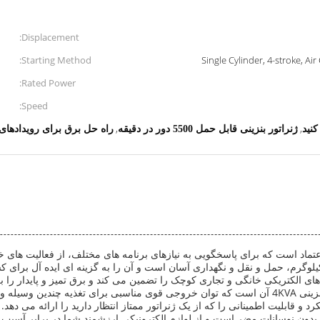
Displacement:
Starting Method:
Single Cylinder, 4-stroke, A
Rated Power:
Speed:
,
,
کنید
ژنراتور بنزینی قابل حمل 5500 دور در دقیقه
راه حل برق برای رویدادهای
 اعتماد است که برای پاسخگویی به نیازهای برنامه های مختلف، از فعالیت های
. این واحد جمع و جور و قابل حمل با وزن خالص تنها 14 کیلوگرم، حمل و نقل و نگهداری آسان است و آن را به
 های الکتریکی خانگی و تجاری کوچک را تضمین می کند و برق تمیز و پایدار را
یکی از ویژگی های بارز این مجموعه ژنراتور، قابلیت ژنراتور بنزینی 4KVA آن است که توان خروجی قوی م
د و قابلیت اطمینانی را که از یک ژنراتور ممتاز انتظار دارید را ارائه می ده
بدون نوسانات مضر است و از لوازم الکترونیکی ارزشمند شما در برابر آسیب