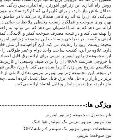
می‌کند، که آن را به اندازه کافی همه‌کاره می‌کند تا در منا
بهره وری سوخت و عملکرد زیست محیطی ملاحظات حیاتی در تولید
ارائه می دهد که به شما اطمینان می دهد که می توانید به راح
را بهینه می کند و در نتیجه مصرف سوخت کمتر و آلایندگی کمت
محیط زیست اروپا را رعایت می کند. این گواهینامه آرامش خاطر
دارد. علاوه بر این، کیفیت ساخت واحد دوام و عمر طولانی ر
این مجموعه ژنراتور اینورتر بنزینی برای ارائه برق قابل اع
با خروجی قدرتمند 4KVA، آن را برای طیف 
مکانیسم شروع پس زدن کار را ساده می کند. با وزن خالص تنها 14 کیلوگرم و توان خروجی تک فاز، یک انتخاب عالی برای کاربرانی است که به یک منبع تغذیه قابل حمل و قابل اعتماد نیاز دا
برتر در بازار راه حل های برق قابل حمل تبدیل کرده است. چه
نیاز دارید، برق تمیز، پایدار و قابل اعتماد ارائه می‌کند.
ویژگی ها:
نام محصول: مجموعه ژنراتور اینورتر
نوع موتور: موتور بنزینی تک سیلندر هوا خنک
مشخصات موتور: موتور تک سیلندر 4 زمانه OHV
نوع سوخت: بنزینی