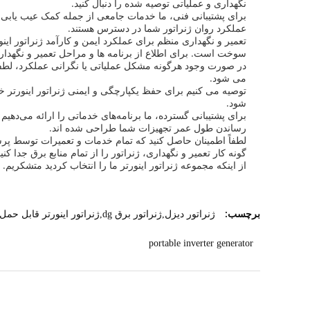
نگهداری و عملیاتی توصیه شده را دنبال کنید.
برای پشتیبانی فنی، ما خدمات جامعی از جمله کمک عیب یابی، 
عملکرد روان ژنراتور شما در دسترس هستند.
تعمیر و نگهداری منظم برای عملکرد ایمن و کارآمد ژنراتور ا
سوخت است. برای اطلاع از برنامه ها و مراحل تعمیر و نگهداری
در صورت وجود هرگونه مشکل عملیاتی یا نگرانی عملکرد، لطفاً
می شود.
توصیه می کنیم برای حفظ یکپارچگی و ایمنی ژنراتور اینورتر 
شود.
برای پشتیبانی گسترده، ما برنامه‌های خدماتی را ارائه می‌دهیم
رساندن طول عمر تجهیزات شما طراحی شده اند.
لطفاً اطمینان حاصل کنید که تمام خدمات و تعمیرات توسط پرس
گونه کار تعمیر و نگهداری، ژنراتور را از تمام منابع برق جدا کنید
از اینکه مجموعه ژنراتور اینورتر ما را انتخاب کردید متشکریم
برچسب:
ژنراتور دیزل,ژنراتور برق dg,ژنراتور اینورتر قابل حمل
portable inverter generator