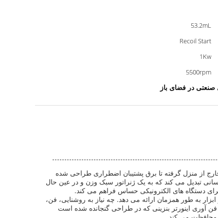
53.2mL
Recoil Start
1Kw
5500rpm
 صنعتی در فضای باز
 خارج از منزل گرفته تا برق پشتیبان اضطراری طراحی شده
 گزینه ای ایده آل برای کسانی تبدیل می کند که به یک ژنراتور سبک وزن و در عین حال
 برای دستگاه های الکترونیکی حساس فراهم می کند.
ناسبی برای تغذیه چندین وسیله و ابزار به طور همزمان ارائه می دهد. چه نیاز به روشنایی، فن،
د. فن آوری اینورتر بنزینی که در طراحی گنجانده شده است
 محافظت می کند.