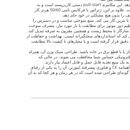
روش راه اندازی این ژنراتور اینورتر، راه اندازی پس زدگی است که یک راه ساده و قابل اعتماد برای راه اندازی سریع ژنراتور شما ارائه می دهد. این مکانیزم pull-start دستی کاربرپسند است و به
حداقل تلاش نیاز دارد، و برای کاربرانی که کارکرد ساده و بدون پیچیدگی سیستم های استارت الکتریکی را ترجیح می دهند، گزینه ای عالی است. علاوه بر این، ژنراتور با فرکانس نامی 50/60 هرتز کار
تلف را بدون هیچ مشکلی در خود جای دهد.
با بنزین کار می کند، منبع سوختی مناسب و در دسترس را
تنظیم دور موتور برای مطابقت با بار مورد نیاز، مصرف سوخت
 سازگار با محیط زیست و همچنین مقرون به صرفه تبدیل کند.
نراتور اینورتر بسیار مهم است. این شرکت با افتخار دارای گواهینامه CE است و تضمین می کند که استانداردهای سختگیرانه ایمنی، بهداشت و حفاظت از
دقیق قرار گرفته است و با معیارهای با کیفیت بالا مطابقت
ز یا با قطع برق در خانه باشید. طراحی سبک وزن آن، همراه
که لوازم الکترونیکی حساس شما محافظت می شوند، در حالی که
در نتیجه، این مجموعه ژنراتور اینورتر بنزینی تعادل کاملی از قابلیت حمل، قدرت و کارایی را ارائه می دهد. ظرفیت ژنراتور بنزینی 4KVA، گواهینامه CE و فناوری پیشرفته اینورتر، آن را به یکی از رقبای
 گونه‌ای طراحی شده است که در هر زمان و هر کجا که به آن