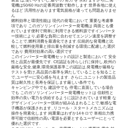
電機は50/60 Hzの定番周波数で動作します.世界各地に使え
るほど 汎用性があります電気規格が違っても問題ありませ
ん
企業情報
燃料効率と環境性能は 現代の発電において 重要な考慮事
項であり このガソリンインバーター発電機は 両面とも優
れています便利で簡単に利用できる燃料源ですインバータ
会社案内
ー技術により,必要な負荷に合わせてエンジン速度を調整す
ることで,燃料消費を最適化できます.伝統的な発電機と比
較して燃料使用量と排出量を削減する環境に配慮した選択
であり 費用対効果の高い選択です
品質管理
このインバーター発電機セットの設計と製造において 安全
性と品質が最優先です. CE認証を誇らしげに保持し,欧州の
厳格な安全,健康,環境保護基準この認証は,発電機が厳格な
お問い合わせ
テストを受け,高品質の基準を満たしていることを知ること
で,ユーザーに安心感を与えます. さらに,ユニットの製造品
質は耐久性と長寿を保証します厳しい条件でも
キャンピング中でも 建設中でも 停電に直面している場合
ニュース
でも このガソリンインバーター発電機セットは 信頼性と
効率の良い電力を供給するように設計されています軽量 な
デザインインバーター技術が組み込まれることで,敏感な電
すべての場合
子機器が保護されます.,リコール・スタートメカニズムは
操作を簡素化します 純重量はわずか14キロで 単相出力携
帯可能で信頼性の高い電源を必要とするユーザーにとって
優れた選択です.
見積依頼