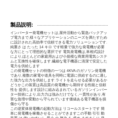
製品説明:
インバーター発電機セットは,屋外活動から緊急バックアッ
プ電力まで,様々なアプリケーションのニーズを満たすため
に設計された高効率で信頼できる電力ソリューションです.
純重さ は たった 14 キロ です軽量で強力な発電機が必要
な方にとって理想的な選択です 電気発電機は,単相式設計
により,ほとんどの家庭用および小規模な商業用電気システ
ムと互換性を確保します.繊細な電子機器に清潔で安定した
電力を供給します
この発電機セットの特徴の一つは 4KVA のガソリン発電機
であり,複数の家電や道具を同時に電源に供給するのに適し
た強力な出力を供給します.ライトを走らせる必要があるか
ホーム
どうかこの装置は高品質の発電機から期待する性能と信頼
性を 提供します設計に組み込まれているガソリンインバー
ター技術により,出力力は強みだけでなく,一貫性があり,有
害な急増や変動から守られています価値ある電子機器を損
製品
傷から守る
この逆変体発電機の起動方法は リコールスタートです 簡
単に発電機を稼働させることができますこの手動 引引 動
ビデオ
装置 は,使いやすいし,最小 の 努力 を 求め ますさらに,発