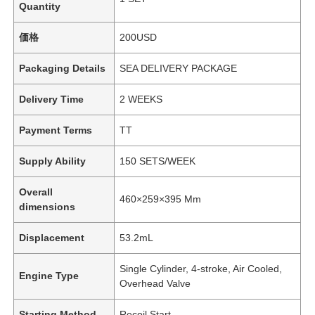
Quantity
価格
200USD
Packaging Details
SEA DELIVERY PACKAGE
Delivery Time
2 WEEKS
Payment Terms
TT
Supply Ability
150 SETS/WEEK
Overall
460×259×395 Mm
dimensions
Displacement
53.2mL
Single Cylinder, 4-stroke, Air Cooled,
Engine Type
Overhead Valve
Starting Method
Recoil Start