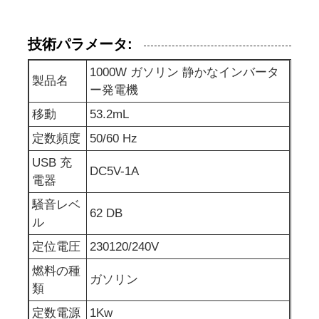
防音の発電機セット
技術パラメータ:
1000W ガソリン 静かなインバータ
家の使用発電機
製品名
ー発電機
移動
53.2mL
おおいの発電機セット
定数頻度
50/60 Hz
USB 充
低騒音発電機
DC5V-1A
電器
騒音レベ
62 DB
発電機の維持
ル
定位電圧
230120/240V
溶接発電機セット
燃料の種
ガソリン
類
発電機のディーゼル機関
定数電源
1Kw