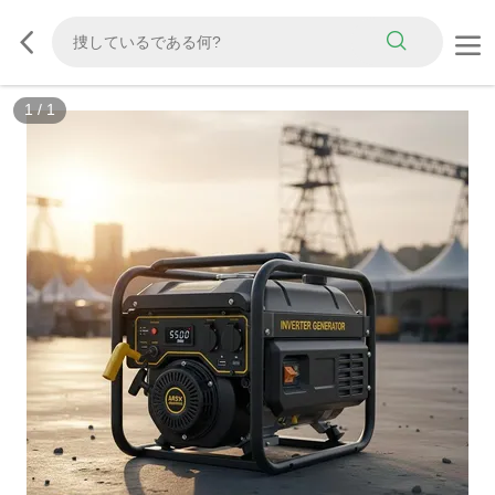
1
/
1