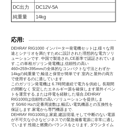
DC出力
DC12V-5A
排水水ポンプ
純重量
14kg
応用:
DEHRAY RIG1000 インバーター発電機セットは,様々な用
途とシナリオを満たすために設計された理想的な電力ソリ
ューションです. 中国で製造され,CE基準で認証されていま
す.この単相ガソリン発電機は,信頼性の高い
460×259×395mmの全体的なコンパクトな寸法とわずか
14kgの純重量で,輸送と保管が簡単です.室内と屋外の両方
で使用するのに適しています.
このガソリン発電機は 6.7時間連続で電力を供給し 長期間
の間断なく 安定したエネルギー源を確保します屋外イベン
トを運営する,または停電を経験した場合,DEHRAY
RIG1000は信頼性の高いソリューションを提供しま
す.50/60 Hzの定番周波数は,幅広い電気機器との互換性を
保証します.家電から専門機器まで.
DEHRAY RIG1000は,家庭,建設現場,そして中断のない電源
が不可欠な小さなビジネスでの緊急備蓄電源に非常に適し
ています.性能と燃費のバランスをとります, ダウンタイム