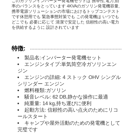
このガソリンインバーター発電機セットは 携帯性,電力,効
率のバランスをとっています 4KVAのガソリン発電機容量,
携帯電源ソリューションの市場におけるトップコンテスト
ディーゼル発電機セット
です休憩用でも 緊急事態対策でも この発電機は いつでも
どこでも 必要に応じて 清潔で安定した 信頼性の高い電力
を供給するように 設計されています
ガソリン発電機セット
特徴:
インバーター発電機セット
製品名:インバーター発電機セット
エンジンタイプ:単気筒空冷ガソリンエン
ジン
ポータブル発電機セット
エンジンの詳細: 4 ストック OHV シングル
シリンダー エンジン
燃料種類:ガソリン
産業用発電機セット
騒音レベル: 62 DB,静かな操作に最適
純重量: 14 kg,持ち運びに便利
デジタル発電機セット
起動方法: 信頼性の高い点火のためにリコ
ールスタート
キャンプや屋外活動のための発電機として
オープンフレームジェネレーター
完璧です