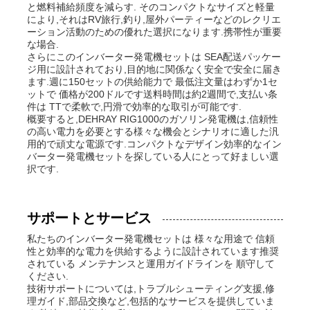
と燃料補給頻度を減らす. そのコンパクトなサイズと軽量
により,それはRV旅行,釣り,屋外パーティーなどのレクリエ
ーション活動のための優れた選択になります.携帯性が重要
な場合.
さらにこのインバーター発電機セットは SEA配送パッケー
ジ用に設計されており,目的地に関係なく安全で安全に届き
ます.週に150セットの供給能力で 最低注文量はわずか1セ
ットで 価格が200ドルです送料時間は約2週間で,支払い条
件は TTで柔軟で,円滑で効率的な取引が可能です.
概要すると,DEHRAY RIG1000のガソリン発電機は,信頼性
の高い電力を必要とする様々な機会とシナリオに適した汎
用的で頑丈な電源です.コンパクトなデザイン効率的なイン
バーター発電機セットを探している人にとって好ましい選
択です.
サポートとサービス
私たちのインバーター発電機セットは 様々な用途で 信頼
性と効率的な電力を供給するように設計されています推奨
されている メンテナンスと運用ガイドラインを 順守して
ください.
技術サポートについては,トラブルシューティング支援,修
理ガイド,部品交換など,包括的なサービスを提供していま