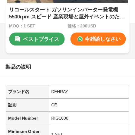
リコールスタート ガソリンインバーター発電機
5500rpm スピード 産業現場と屋外イベントのため
の携帯電源ソリューション
MOQ：1 SET
価格：200USD
今雑談しなさい
ベストプライス
製品の説明
ブランド名
DEHRAY
証明
CE
Model Number
RIG1000
Minimum Order
1 SET