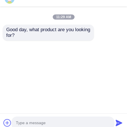
11:29 AM
Good day, what product are you looking 
for?
騒音レベル62 DB イン
43.5×35.8 mm 穴抜き
バーター発電機セット
ストロークガソリン発
全負荷で8.1時間稼働
電機 62 DB 快適な作
時間とDC出力DC12V
業環境のための低騒音
お問い合わせを送信
お問い合わせを送信
5A モバイルアプリケ
レベル低騒音排出エン
ーション用電源
ジン
ホーム
企業情報
お問い合わせ
Desktop Site
地図
プライバシーポリシー規約
品質
ディーゼル発電機セット
中国工場.Copyright
© 2026 WUXI DURABLE POWER TECHNOLOGY