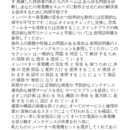
す.熟練した技術者の私たちのチームは,あらゆる問題を診
断し,あなたの発電機をスムーズに動作させるための解決策
を提供するために利用可能です.
インバーター発電機の安全かつ効率的な動作には定期的な
保守が不可欠です.これは,オイルをチェックし交換し,空気
フィルターを清掃または交換すること,スイッチプラグの検
査詳細な保守スケジュールと手順については,使用説明書を
参照してください.
操作上の困難や性能上の問題がある場合は,使用説明書のト
ラブルシューティングセクションを参照してください.この
セクション は,一般的な 問題 を 特定 し て 解決 する ため
の 段階 的 な 指示 を 提供 し て い ます.
インバーター 発電機 の 完全 性 と 安全 を 保つ ため に,本
物 の 交換 部品 と 配件 だけ を 使用 する こと が 推奨 さ
れ ます.未 認可 の 部品 を 使用 する こと に よっ て 保証
の 破損 や 無効 に なり ます..
長期サポートには 定期的な検査や 予防的なメンテナンス
優先的な修理サービスを含む サービスプランを提供してい
ますこの計画 は,安心 を 与え,機器 の 寿命 を 最大限 に 延
長 する ため に 設計 さ れ て い ます.
傷害や機器の損傷を防ぐために,すべてのサービスと修理作
業が,資格のあるスタッフによって行われることを確認して
ください.常に安全指示に従って,すべての電源から発電機
を切り離す メンテナンスの作業を行う前に.
私たちのインバーター発電機セットを選択してくれてあり