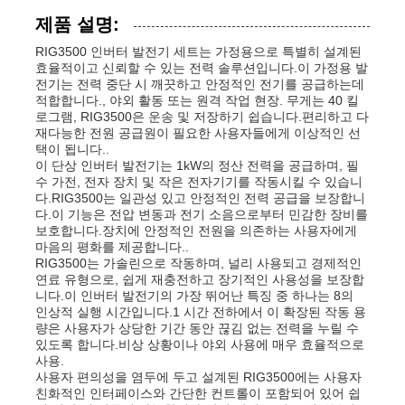
제품 설명:
RIG3500 인버터 발전기 세트는 가정용으로 특별히 설계된
효율적이고 신뢰할 수 있는 전력 솔루션입니다.이 가정용 발
전기는 전력 중단 시 깨끗하고 안정적인 전기를 공급하는데
적합합니다., 야외 활동 또는 원격 작업 현장. 무게는 40 킬
로그램, RIG3500은 운송 및 저장하기 쉽습니다.편리하고 다
재다능한 전원 공급원이 필요한 사용자들에게 이상적인 선
택이 됩니다..
이 단상 인버터 발전기는 1kW의 정산 전력을 공급하며, 필
수 가전, 전자 장치 및 작은 전자기기를 작동시킬 수 있습니
다.RIG3500는 일관성 있고 안정적인 전력 공급을 보장합니
다.이 기능은 전압 변동과 전기 소음으로부터 민감한 장비를
보호합니다.장치에 안정적인 전원을 의존하는 사용자에게
마음의 평화를 제공합니다..
RIG3500는 가솔린으로 작동하며, 널리 사용되고 경제적인
연료 유형으로, 쉽게 재충전하고 장기적인 사용성을 보장합
홈
니다.이 인버터 발전기의 가장 뛰어난 특징 중 하나는 8의
인상적 실행 시간입니다.1 시간 전하에서 이 확장된 작동 용
량은 사용자가 상당한 기간 동안 끊김 없는 전력을 누릴 수
제품 소개
있도록 합니다.비상 상황이나 야외 사용에 매우 효율적으로
사용.
사용자 편의성을 염두에 두고 설계된 RIG3500에는 사용자
친화적인 인터페이스와 간단한 컨트롤이 포함되어 있어 쉽
동영상