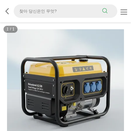
1
/
1