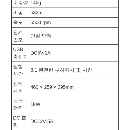
순중량
14kg
이동
532ml
발전기 세트에 방음 장치를 하세요
속도
5500 rpm
단계
가정용 생성기
단일 단계
번호
USB
덮개 발전기 세트
DC5V-1A
충전기
실행
저소음 발생기
8.1 완전한 부하에서 몇 시간
시간
전체
460 × 259 × 395mm
발전기 유지보수
차원
등급
1kW
용접 발전기 세트
전력
DC 출
DC12V-5A
발전기 디젤 엔진
력