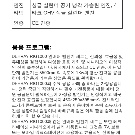
엔진
싱글 실린더 공기 냉각 가솔린 엔진, 4
타입
타크 OHV 싱글 실린더 엔진
하수 펌프
인증
CE 인증
응용 프로그램:
DEHRAY RIG1000 인버터 발전기 세트는 신뢰성, 효율성 및
휴대성을 결합하여 다양한 응용 기회 및 시나리오에 이상적
인 전력 솔루션입니다.중국에서 제조되고 CE 인증, 이 단일
단계 발전기는 5500rpm의 속도에 1Kw의 명산 전력을 공급
하여 가정용과 가벼운 상업용 용도로 완벽합니다.
DEHRAY RIG1000의 주요 응용 사례 중 하나는 가정용입니
다. 전력 중단에 직면하거나 필수 가전용품에 대한 예비 전
원 공급원이 필요하든,이 가정용 발전기는 안정적이고 깨끗
한 전력 공급을 보장합니다.460×259×395mm의 전체적인
크기가 콤팩트하여 보관 및 운송이 용이하며 주택 소유자가
긴급 상황이나 캠핑이나 바베큐와 같은 야외 활동 중에 신속
하게 배치 할 수 있습니다.
DEHRAY RIG1000과 같은 인버터 발전기 세트는 또한 레크
리에이션 시나리오에서 널리 사용됩니다. 그것은 RV, 보트
또는 모바일 워크스테이션에 조용하고 효율적인 전력을 제