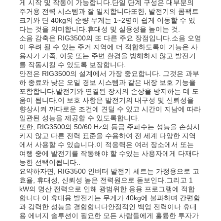
게 시작 및 작동이 가능합니다.단일 단계 구성은 대부분의
주거용 전력 시스템과 잘 일치합니다또한, 발전기의 콤팩트
크기와 단 40kg의 순량 무게는 1~2명이 쉽게 이동할 수 있
회사 소개
다는 것을 의미합니다.휴대성 및 실용성을 높이는 것.
소음 감축은 RIG3500의 또 다른 주요 장점입니다.소음 오염
이 우려 될 수 있는 주거 지역에 더 적합하도록이 기능은 사
용자가 가족, 이웃 또는 주변 환경을 방해하지 않고 발전기
공장 투어
를 작동시킬 수 있도록 보장합니다.
안전은 RIG3500의 설계에서 가장 중요합니다. 그것은 과부
하 종료와 낮은 오일 경보 시스템과 같은 내장 보호 기능을
품질 관리
포함합니다.발전기와 연결된 장치의 손상을 방지하는 데 도
움이 됩니다.이 보호 사항은 발전기의 내구성 및 신뢰성을
향상시켜 까다로운 조건에 견딜 수 있고 시간이 지남에 따라
일관된 성능을 제공할 수 있도록합니다.
연락처
또한, RIG3500의 50/60 Hz의 등급 주파수는 성능을 손상시
키지 않고 다른 전력 표준을 수용하여 전 세계 다양한 지역
에서 사용할 수 있습니다.이 적응력은 여러 장소에서 또는
뉴스
여행 중에 발전기를 작동해야 할 수있는 사용자에게 다재다
능한 선택이됩니다..
요약하자면, RIG3500 인버터 발전기 세트는 가정용으로 고
효율, 휴대성, 신뢰성 높은 전력원으로 돋보인다.그리고 1
모든 케이스
kW의 명산 전력으로 인해 광범위한 응용 프로그램에 적합
합니다.이 휴대용 발전기는 무게가 40kg에 불과하며 간편함
과 강력한 성능을 결합합니다안정적인 백업 전력이나 휴대
견적 요청
용 에너지 솔루션이 필요한 모든 사람들에게 훌륭한 투자가