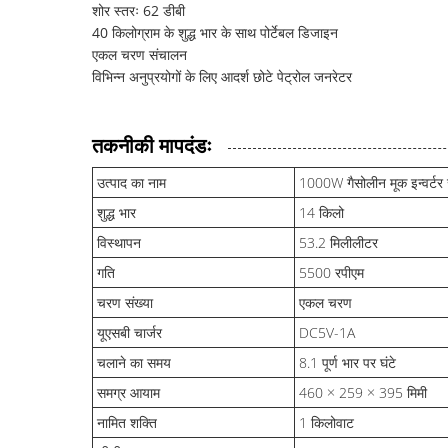
शोर स्तरः 62 डीबी
40 किलोग्राम के शुद्ध भार के साथ पोर्टेबल डिजाइन
एकल चरण संचालन
विभिन्न अनुप्रयोगों के लिए आदर्श छोटे पेट्रोल जनरेटर
तकनीकी मापदंडः
उत्पाद का नाम
1000W गैसोलीन मूक इन्वर्टर
शुद्ध भार
14 किलो
विस्थापन
53.2 मिलीलीटर
गति
5500 रपीएम
चरण संख्या
एकल चरण
यूएसबी चार्जर
DC5V-1A
चलाने का समय
8.1 पूर्ण भार पर घंटे
समग्र आयाम
460 × 259 × 395 मिमी
नामित शक्ति
1 किलोवाट