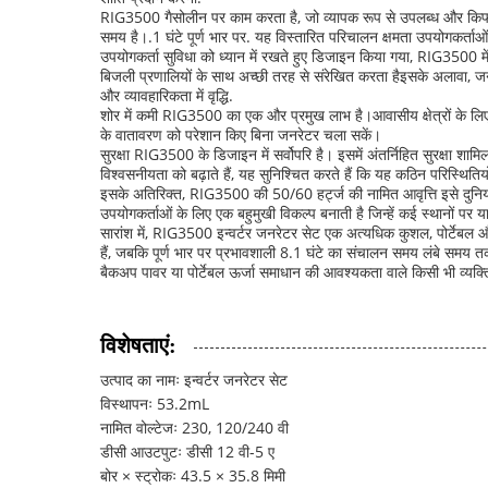
RIG3500 गैसोलीन पर काम करता है, जो व्यापक रूप से उपलब्ध और किफायत
समय है।.1 घंटे पूर्ण भार पर. यह विस्तारित परिचालन क्षमता उपयोगकर्ताओ
उपयोगकर्ता सुविधा को ध्यान में रखते हुए डिजाइन किया गया, RIG3500
बिजली प्रणालियों के साथ अच्छी तरह से संरेखित करता हैइसके अलावा, जनर
और व्यावहारिकता में वृद्धि.
शोर में कमी RIG3500 का एक और प्रमुख लाभ है।आवासीय क्षेत्रों के लिए
के वातावरण को परेशान किए बिना जनरेटर चला सकें।
सुरक्षा RIG3500 के डिजाइन में सर्वोपरि है। इसमें अंतर्निहित सुरक्षा 
विश्वसनीयता को बढ़ाते हैं, यह सुनिश्चित करते हैं कि यह कठिन परिस्थ
इसके अतिरिक्त, RIG3500 की 50/60 हर्ट्ज की नामित आवृत्ति इसे दुनिया भ
उपयोगकर्ताओं के लिए एक बहुमुखी विकल्प बनाती है जिन्हें कई स्थानों प
सारांश में, RIG3500 इन्वर्टर जनरेटर सेट एक अत्यधिक कुशल, पोर्टेबल औ
हैं, जबकि पूर्ण भार पर प्रभावशाली 8.1 घंटे का संचालन समय लंबे समय त
बैकअप पावर या पोर्टेबल ऊर्जा समाधान की आवश्यकता वाले किसी भी व्यक्ति
विशेषताएं:
उत्पाद का नामः इन्वर्टर जनरेटर सेट
विस्थापनः 53.2mL
नामित वोल्टेजः 230, 120/240 वी
डीसी आउटपुटः डीसी 12 वी-5 ए
बोर × स्ट्रोकः 43.5 × 35.8 मिमी