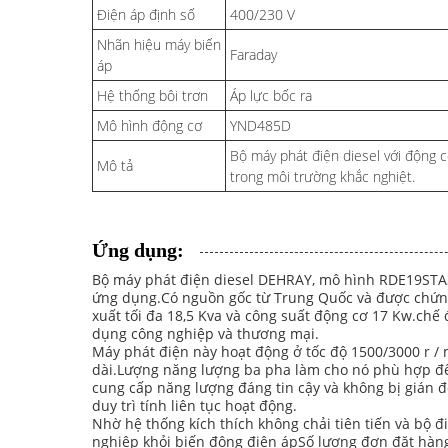
Điện áp định số
400/230 V
Nhãn hiệu máy biến
Faraday
áp
Hệ thống bôi trơn
Áp lực bốc ra
Mô hình động cơ
YND485D
Bộ máy phát điện diesel với động 
Mô tả
trong môi trường khắc nghiệt.
Ứng dụng:
Bộ máy phát điện diesel DEHRAY, mô hình RDE19STA3,
ứng dụng.Có nguồn gốc từ Trung Quốc và được chứng 
xuất tối đa 18,5 Kva và công suất động cơ 17 Kw.chế 
dụng công nghiệp và thương mại.
Máy phát điện này hoạt động ở tốc độ 1500/3000 r /
dài.Lượng năng lượng ba pha làm cho nó phù hợp để
cung cấp năng lượng đáng tin cậy và không bị gián đ
duy trì tính liên tục hoạt động.
Nhờ hệ thống kích thích không chải tiên tiến và bộ đ
nghiệp khỏi biến động điện ápSố lượng đơn đặt hàng 