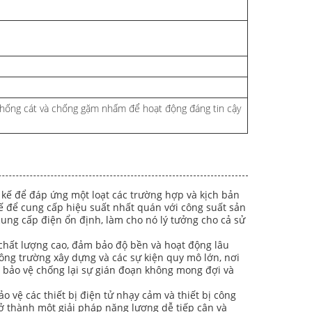
 chống cát và chống gặm nhấm để hoạt động đáng tin cậy
 kế để đáp ứng một loạt các trường hợp và kịch bản
 để cung cấp hiệu suất nhất quán với công suất sản
 cung cấp điện ổn định, làm cho nó lý tưởng cho cả sử
chất lượng cao, đảm bảo độ bền và hoạt động lâu
ng trường xây dựng và các sự kiện quy mô lớn, nơi
, bảo vệ chống lại sự gián đoạn không mong đợi và
o vệ các thiết bị điện tử nhạy cảm và thiết bị công
rở thành một giải pháp năng lượng dễ tiếp cận và