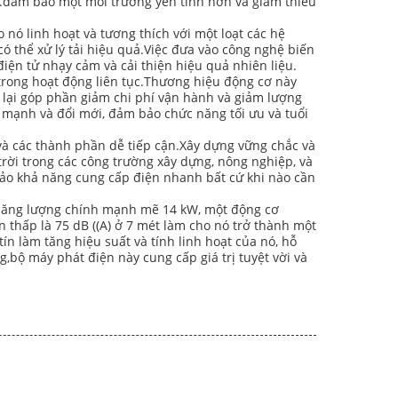
c.đảm bảo một môi trường yên tĩnh hơn và giảm thiểu
 nó linh hoạt và tương thích với một loạt các hệ
 thể xử lý tải hiệu quả.Việc đưa vào công nghệ biến
điện tử nhạy cảm và cải thiện hiệu quả nhiên liệu.
 trong hoạt động liên tục.Thương hiệu động cơ này
g lại góp phần giảm chi phí vận hành và giảm lượng
 mạnh và đổi mới, đảm bảo chức năng tối ưu và tuổi
n và các thành phần dễ tiếp cận.Xây dựng vững chắc và
trời trong các công trường xây dựng, nông nghiệp, và
bảo khả năng cung cấp điện nhanh bất cứ khi nào cần
t năng lượng chính mạnh mẽ 14 kW, một động cơ
 thấp là 75 dB ((A) ở 7 mét làm cho nó trở thành một
ín làm tăng hiệu suất và tính linh hoạt của nó, hỗ
,bộ máy phát điện này cung cấp giá trị tuyệt vời và