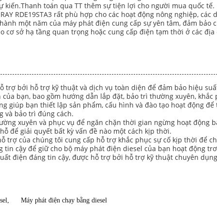
 kiến.Thanh toán qua TT thêm sự tiện lợi cho người mua quốc tế.
AY RDE19STA3 rất phù hợp cho các hoạt động nông nghiệp, các dự á
hành một năm của máy phát điện cung cấp sự yên tâm, đảm bảo ch
 cơ sở hạ tầng quan trọng hoặc cung cấp điện tạm thời ở các địa 
trợ bởi hỗ trợ kỹ thuật và dịch vụ toàn diện để đảm bảo hiệu suất
 của bạn, bao gồm hướng dẫn lắp đặt, bảo trì thường xuyên, khắc 
àng giúp bạn thiết lập sản phẩm, cấu hình và đào tạo hoạt động đ
g và bảo trì đúng cách.
thường xuyên và phục vụ để ngăn chặn thời gian ngừng hoạt động bấ
hỗ để giải quyết bất kỳ vấn đề nào một cách kịp thời.
ỗ trợ của chúng tôi cung cấp hỗ trợ khắc phục sự cố kịp thời để c
 tin cậy để giữ cho bộ máy phát điện diesel của bạn hoạt động trơ
uất điện đáng tin cậy, được hỗ trợ bởi hỗ trợ kỹ thuật chuyên dụn
sel
,
Máy phát điện chạy bằng diesel