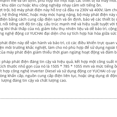
mạnh mẽ và ổn định, phù hợp với một loạt các thiết bị và máy mó
các khu dân cư hoặc khu công nghiệp nhạy cảm với tiếng ồn.
 trội, bộ máy phát điện này hỗ trợ cả đầu ra 230V và 400V, làm cho
 hệ thống HVAC, hoặc máy móc hạng nặng, bộ máy phát điện này có
 điện bằng cách cung cấp điện sạch và ổn định, bảo vệ các thiết bị 
 nổi tiếng với độ tin cậy, cấu trúc mạnh mẽ và hiệu suất tuyệt vời
 khí thải thấp của nó, giảm tiêu thụ nhiên liệu và dễ bảo trì, cộn
g nghệ động cơ YUCHAI đại diện cho sự tích hợp hài hòa giữa sức
 phát điện này dễ vận hành và bảo trì, có các điều khiển trực qua
kiện môi trường khắc nghiệt, làm cho nó phù hợp để sử dụng ngoài 
y của máy phát điện giảm thiểu thời gian ngừng hoạt động và đảm 
iải pháp phát điện đáng tin cậy và hiệu quả, kết hợp một công suấ
ích thước nhỏ gọn của nó là 1505 * 785 * 1055 mm và mức tiếng ồn
ết hợp công nghệ Inverter Diesel và sử dụng động cơ YUCHAI có uy t
òng khẩn cấp, nguồn cung cấp điện liên tục, hoặc ứng dụng di động
lượng đáng tin cậy và chất lượng cao.