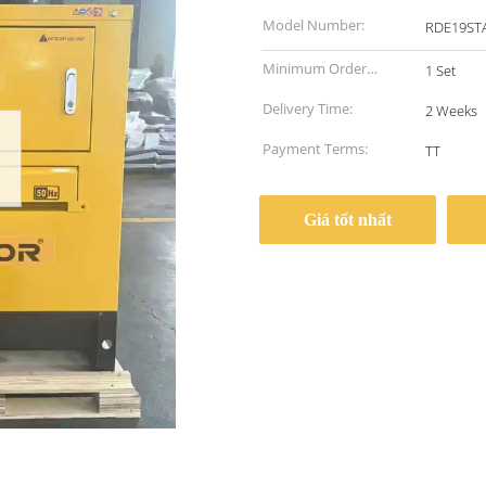
Model Number:
RDE19ST
Minimum Order
1 Set
Quantity:
Delivery Time:
2 Weeks
Payment Terms:
TT
Giá tốt nhất