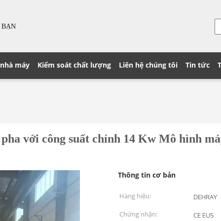
 BẠN
 nhà máy
Kiểm soát chất lượng
Liên hệ chúng tôi
Tin tức
 pha với công suất chính 14 Kw Mô hình máy
Thông tin cơ bản
Hàng hiệu:
DEHRAY
Chứng nhận:
CE EU5