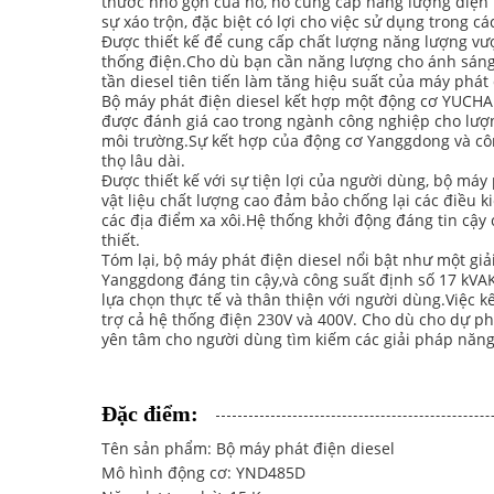
thước nhỏ gọn của nó, nó cung cấp năng lượng điện 
sự xáo trộn, đặc biệt có lợi cho việc sử dụng trong 
Được thiết kế để cung cấp chất lượng năng lượng vượt
thống điện.Cho dù bạn cần năng lượng cho ánh sáng,
tần diesel tiên tiến làm tăng hiệu suất của máy phát
Bộ máy phát điện diesel kết hợp một động cơ YUCHAI,
được đánh giá cao trong ngành công nghiệp cho lượng
môi trường.Sự kết hợp của động cơ Yanggdong và côn
thọ lâu dài.
Được thiết kế với sự tiện lợi của người dùng, bộ máy
vật liệu chất lượng cao đảm bảo chống lại các điều 
các địa điểm xa xôi.Hệ thống khởi động đáng tin cậ
thiết.
Tóm lại, bộ máy phát điện diesel nổi bật như một g
Yanggdong đáng tin cậy,và công suất định số 17 kVAK
lựa chọn thực tế và thân thiện với người dùng.Việc k
trợ cả hệ thống điện 230V và 400V. Cho dù cho dự ph
yên tâm cho người dùng tìm kiếm các giải pháp năng 
Đặc điểm:
Tên sản phẩm: Bộ máy phát điện diesel
Mô hình động cơ: YND485D