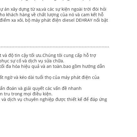
n xây dựng từ xa,và các sự kiện ngoài trời đòi hỏi
o khách hàng về chất lượng của nó và cam kết hỗ
điểm xa xôi, bộ máy phát điện diesel DEHRAY nổi bật
 và độ tin cậy tối ưu.Chúng tôi cung cấp hỗ trợ
phục sự cố và dịch vụ sửa chữa.
ể tối đa hóa hiệu quả và an toàn.bao gồm hướng dẫn
t ngờ và kéo dài tuổi thọ của máy phát điện của
hẩn đoán và giải quyết các vấn đề nhanh
n tru trong mọi điều kiện.
g và dịch vụ chuyên nghiệp được thiết kế để đáp ứng