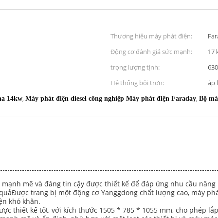
Thương hiệu máy phát điện:
Far
Động cơ đánh giá sức mạnh:
17 
trọng lượng tịnh:
630
Hệ thống bôi trơn:
áp 
,
,
pha 14kw
Máy phát điện diesel công nghiệp Máy phát điện Faraday
Bộ máy
g mạnh mẽ và đáng tin cậy được thiết kế để đáp ứng nhu cầu năng
quảĐược trang bị một động cơ Yanggdong chất lượng cao, máy phá
iện khó khăn.
ược thiết kế tốt, với kích thước 1505 * 785 * 1055 mm, cho phép lắ