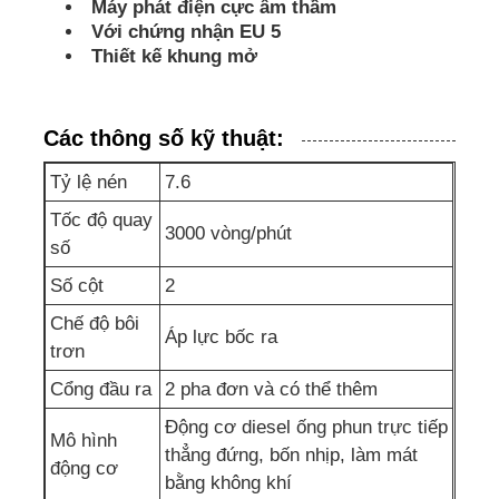
Máy phát điện cực âm thầm
Với chứng nhận EU 5
bộ máy phát điện cách âm
Thiết kế khung mở
Máy phát điện gia dụng
Các thông số kỹ thuật:
Tỷ lệ nén
7.6
Bộ tạo tán
Tốc độ quay
3000 vòng/phút
số
Máy phát âm tiếng ồn thấp
Số cột
2
Chế độ bôi
Bảo trì máy phát điện
Áp lực bốc ra
trơn
Cổng đầu ra
2 pha đơn và có thể thêm
Bộ máy phát điện hàn
Động cơ diesel ống phun trực tiếp
Mô hình
thẳng đứng, bốn nhịp, làm mát
động cơ
động cơ diesel máy phát điện
bằng không khí