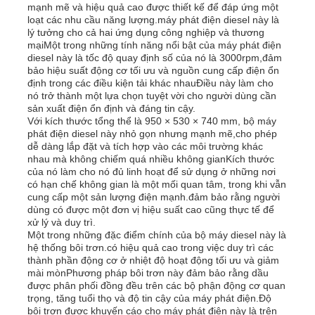
mạnh mẽ và hiệu quả cao được thiết kế để đáp ứng một
loạt các nhu cầu năng lượng.máy phát điện diesel này là
lý tưởng cho cả hai ứng dụng công nghiệp và thương
mạiMột trong những tính năng nổi bật của máy phát điện
diesel này là tốc độ quay định số của nó là 3000rpm,đảm
bảo hiệu suất động cơ tối ưu và nguồn cung cấp điện ổn
định trong các điều kiện tải khác nhauĐiều này làm cho
nó trở thành một lựa chọn tuyệt vời cho người dùng cần
sản xuất điện ổn định và đáng tin cậy.
Với kích thước tổng thể là 950 × 530 × 740 mm, bộ máy
phát điện diesel này nhỏ gọn nhưng mạnh mẽ,cho phép
dễ dàng lắp đặt và tích hợp vào các môi trường khác
nhau mà không chiếm quá nhiều không gianKích thước
của nó làm cho nó đủ linh hoạt để sử dụng ở những nơi
có hạn chế không gian là một mối quan tâm, trong khi vẫn
cung cấp một sản lượng điện mạnh.đảm bảo rằng người
dùng có được một đơn vị hiệu suất cao cũng thực tế để
Nhà
xử lý và duy trì.
Một trong những đặc điểm chính của bộ máy diesel này là
hệ thống bôi trơn.có hiệu quả cao trong việc duy trì các
thành phần động cơ ở nhiệt độ hoạt động tối ưu và giảm
Sản phẩm
mài mònPhương pháp bôi trơn này đảm bảo rằng dầu
được phân phối đồng đều trên các bộ phận động cơ quan
trọng, tăng tuổi thọ và độ tin cậy của máy phát điện.Độ
Video
bôi trơn được khuyến cáo cho máy phát điện này là trên