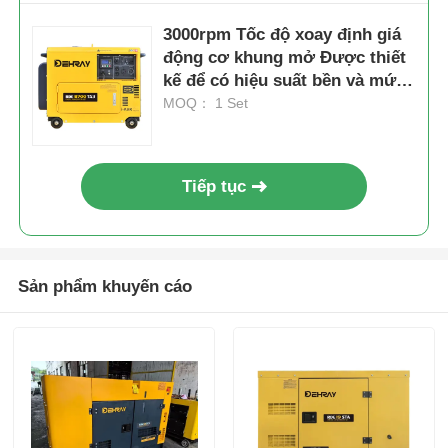
3000rpm Tốc độ xoay định giá
động cơ khung mở Được thiết
kế để có hiệu suất bền và mức
tiếng ồn thấp 72 DBA ở khoảng
MOQ： 1 Set
cách 7m
Tiếp tục
Sản phẩm khuyến cáo