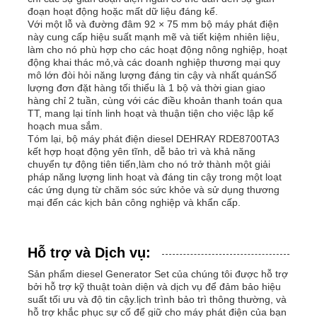
đoạn hoạt động hoặc mất dữ liệu đáng kể.
Với một lỗ và đường đâm 92 × 75 mm bộ máy phát điện
này cung cấp hiệu suất mạnh mẽ và tiết kiệm nhiên liệu,
làm cho nó phù hợp cho các hoạt động nông nghiệp, hoạt
động khai thác mỏ,và các doanh nghiệp thương mại quy
mô lớn đòi hỏi năng lượng đáng tin cậy và nhất quánSố
lượng đơn đặt hàng tối thiểu là 1 bộ và thời gian giao
hàng chỉ 2 tuần, cùng với các điều khoản thanh toán qua
TT, mang lại tính linh hoạt và thuận tiện cho việc lập kế
hoạch mua sắm.
Tóm lại, bộ máy phát điện diesel DEHRAY RDE8700TA3
kết hợp hoạt động yên tĩnh, dễ bảo trì và khả năng
chuyển tự động tiên tiến,làm cho nó trở thành một giải
pháp năng lượng linh hoạt và đáng tin cậy trong một loạt
các ứng dụng từ chăm sóc sức khỏe và sử dụng thương
mại đến các kịch bản công nghiệp và khẩn cấp.
Hỗ trợ và Dịch vụ:
Sản phẩm diesel Generator Set của chúng tôi được hỗ trợ
bởi hỗ trợ kỹ thuật toàn diện và dịch vụ để đảm bảo hiệu
suất tối ưu và độ tin cậy.lịch trình bảo trì thông thường, và
hỗ trợ khắc phục sự cố để giữ cho máy phát điện của bạn