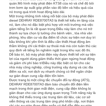
quán.Mô hình máy phát điện KTS8 của nó và chế độ bôi
trơn bơm áp suất góp phần vào độ bền và hiệu quả của
nó trong quá trình hoạt động kéo dài.
Một trong những tính năng nổi bật của bộ máy phát điện
diesel DEHRAY RDE8700TA3 là thiết kế kiểu im lặng của
nó, làm cho nó đặc biệt phù hợp với môi trường mà việc
giảm tiếng ồn là rất quan trọng.Điều này làm cho nó trở
thành sự lựa chọn lý tưởng cho bệnh viện., tòa nhà văn
phòng, khu dân cư và địa điểm tổ chức sự kiện nơi duy trì
bầu không khí yên tĩnh là điều cần thiết.Hoạt động âm
thầm không chỉ cải thiện sự thoải mái mà còn tuân thủ các
quy định về tiếng ồn nghiêm ngặt trong khu vực đô thị.
Dễ bảo trì, bộ máy phát điện này được thiết kế với sự tiện
lợi của người dùng.giảm thiểu thời gian ngừng hoạt động
và giảm chi phí bảo trìĐiều này đặc biệt có lợi cho các
nhà máy công nghiệp, công trường xây dựng và các địa
điểm xa xôi, nơi dịch vụ nhanh chóng có thể ngăn chặn
sự gián đoạn cung cấp điện tốn kém.
Được trang bị một công tắc chuyển đổi tự động (ATS),
DEHRAY RDE8700TA3 đảm bảo chuyển đổi điện liền
mạch trong thời gian mất điện, cung cấp điện không bị
gián đoạn cho các ứng dụng quan trọng.Tính năng này là
không thể thiếu trong các trung tâm dữ liệu, các cơ sở
viễn thông và các trung tâm ứng phó khẩn cấp, nơi thậm
chí các sự gián đoạn điện ngắn có thể dẫn đến sự gián