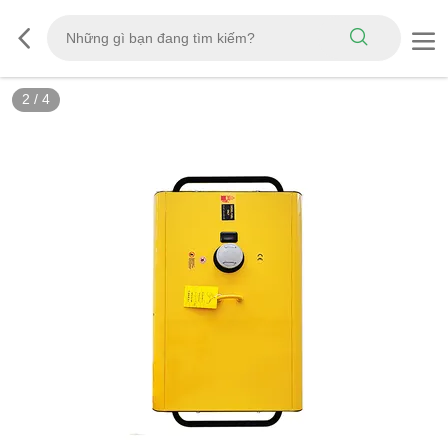
2
/
4