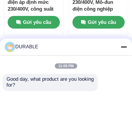
điện áp định mức
230/400V, Mô-đun
230/400V, công suất
điện công nghiệp
định mức 7.5 Kw,
5KW-100KW với Hệ
Gửi yêu cầu
Gửi yêu cầu
dòng điện 10.8A,
số công suất 0.8 Trễ,
nguồn điện nhỏ gọn
được thiết kế để tối
cho nhiều ngành
ưu hóa mức tiêu thụ
công nghiệp
năng lượng
DURABLE
11:08 PM
Good day, what product are you looking 
for?
Bộ phát điện diesel
Máy phát điện diesel
ba pha 7.5 Kw Công
ba pha 230400V Điện
suất định mức 2 Ổ
áp định số ổn định
cắm đầu ra một pha
cung cấp điện cho
Gửi yêu cầu
Gửi yêu cầu
Có thể thêm vào
các công trình xây