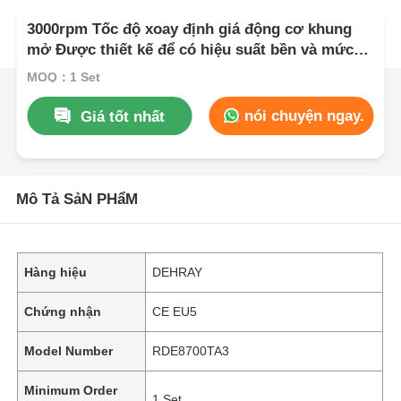
3000rpm Tốc độ xoay định giá động cơ khung
mở Được thiết kế để có hiệu suất bền và mức
tiếng ồn thấp 72 DBA ở khoảng cách 7m
MOQ：1 Set
nói chuyện ngay.
Giá tốt nhất
Mô Tả SảN PHẩM
Hàng hiệu
DEHRAY
Chứng nhận
CE EU5
Model Number
RDE8700TA3
Minimum Order
1 Set