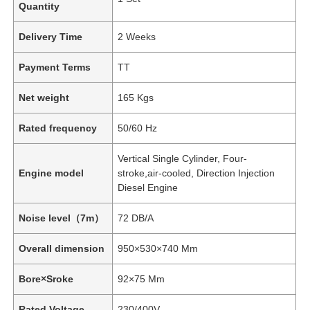
Quantity
Delivery Time
2 Weeks
Payment Terms
TT
Net weight
165 Kgs
Rated frequency
50/60 Hz
Vertical Single Cylinder, Four-
Engine model
stroke,air-cooled, Direction Injection
Diesel Engine
Noise level（7m）
72 DB/A
Overall dimension
950×530×740 Mm
Bore×Sroke
92×75 Mm
Rated Voltage
230/400V