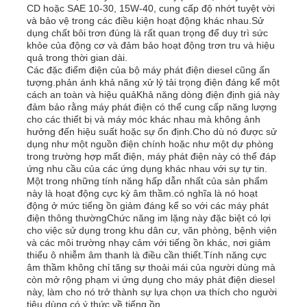
CD hoặc SAE 10-30, 15W-40, cung cấp độ nhớt tuyệt vời
và bảo vệ trong các điều kiện hoạt động khác nhau.Sử
dụng chất bôi trơn đúng là rất quan trọng để duy trì sức
Về chúng tôi
khỏe của động cơ và đảm bảo hoạt động trơn tru và hiệu
quả trong thời gian dài.
Các đặc điểm điện của bộ máy phát điện diesel cũng ấn
tượng.phản ánh khả năng xử lý tải trọng điện đáng kể một
Tham quan nhà máy
cách an toàn và hiệu quảKhả năng dòng điện định giá này
đảm bảo rằng máy phát điện có thể cung cấp năng lượng
cho các thiết bị và máy móc khác nhau mà không ảnh
Kiểm soát chất lượng
hưởng đến hiệu suất hoặc sự ổn định.Cho dù nó được sử
dụng như một nguồn điện chính hoặc như một dự phòng
trong trường hợp mất điện, máy phát điện này có thể đáp
ứng nhu cầu của các ứng dụng khác nhau với sự tự tin.
Liên hệ chúng tôi
Một trong những tính năng hấp dẫn nhất của sản phẩm
này là hoạt động cực kỳ âm thầm.có nghĩa là nó hoạt
động ở mức tiếng ồn giảm đáng kể so với các máy phát
Tin tức
điện thông thườngChức năng im lặng này đặc biệt có lợi
cho việc sử dụng trong khu dân cư, văn phòng, bệnh viện
và các môi trường nhạy cảm với tiếng ồn khác, nơi giảm
thiểu ô nhiễm âm thanh là điều cần thiết.Tính năng cực
Tất cả các trường hợp
âm thầm không chỉ tăng sự thoải mái của người dùng mà
còn mở rộng phạm vi ứng dụng cho máy phát điện diesel
này, làm cho nó trở thành sự lựa chọn ưa thích cho người
Yêu cầu báo giá
tiêu dùng có ý thức về tiếng ồn.