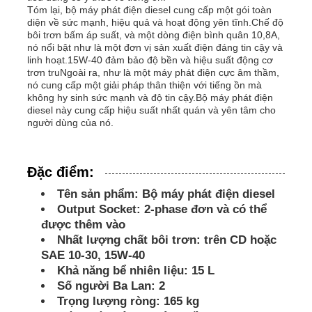
Tóm lại, bộ máy phát điện diesel cung cấp một gói toàn
diện về sức mạnh, hiệu quả và hoạt động yên tĩnh.Chế độ
bôi trơn bấm áp suất, và một dòng điện bình quân 10,8A,
bộ máy phát điện diesel
nó nổi bật như là một đơn vị sản xuất điện đáng tin cậy và
linh hoạt.15W-40 đảm bảo độ bền và hiệu suất động cơ
trơn truNgoài ra, như là một máy phát điện cực âm thầm,
bộ máy phát điện xăng
nó cung cấp một giải pháp thân thiện với tiếng ồn mà
không hy sinh sức mạnh và độ tin cậy.Bộ máy phát điện
diesel này cung cấp hiệu suất nhất quán và yên tâm cho
người dùng của nó.
Bộ máy phát điện biến tần
Bộ phát điện di động
Đặc điểm:
Tên sản phẩm: Bộ máy phát điện diesel
Output Socket: 2-phase đơn và có thể
Bộ máy phát điện công nghiệp
được thêm vào
Nhất lượng chất bôi trơn: trên CD hoặc
SAE 10-30, 15W-40
Bộ máy phát điện kỹ thuật số
Khả năng bể nhiên liệu: 15 L
Số người Ba Lan: 2
Trọng lượng ròng: 165 kg
Open Frame Generator