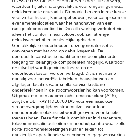
RDE8700TA3 Diesel Generator Set is het stille ontwerp,
waardoor hij uitermate geschikt is voor omgevingen waar
geluidsreductie cruciaal is. Dit maakt het een ideale keuze
voor ziekenhuizen, kantoorgebouwen, wooncomplexen en
evenementenlocaties waar het handhaven van een
rustige sfeer essentieel is. De stille werking verbetert niet
alleen het comfort, maar voldoet ook aan strenge
geluidsvoorschriften in stedelijke gebieden.
Gemakkelijk te onderhouden, deze generator set is
ontworpen met het oog op gebruiksgemak. De
doordachte constructie maakt een ongecompliceerde
toegang tot belangrijke componenten mogelijk, waardoor
de uitvaltijd wordt geminimaliseerd en de
onderhoudskosten worden verlaagd. Dit is met name
gunstig voor industriële fabrieken, bouwplaatsen en
afgelegen locaties waar snelle service kostbare
onderbrekingen in de stroomvoorziening kan voorkomen.
Uitgerust met een automatische omschakelaar (ATS),
zorgt de DEHRAY RDE8700TA3 voor een naadloze
stroomovergang tijdens stroomuitval, waardoor
ononderbroken elektriciteit wordt geleverd voor kritieke
toepassingen. Deze functie is onmisbaar in datacenters,
telecommunicatiefaciliteiten en noodhulpcentra waar zelfs
korte stroomonderbrekingen kunnen leiden tot
aanzienlijke operationele verstoringen of gegevensverlies.