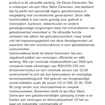
product is de ultrastille werking. De Diesel Generator Set
is ontworpen als een Ultra Silent Generator, wat betekent
dat hij werkt met aanzienlijk lagere geluidsniveaus in
dieselgeneratorset
vergelijking met conventionele generatoren. Deze stille
functionaliteit is met name gunstig voor gebruik in
woonwijken, kantoren, ziekenhuizen en andere
benzinegeneratoren
geluidsgevoelige omgevingen waar het minimaliseren van
geluidsoverlast essentieel is. De ultrastille functie
verbetert niet alleen het gebruikerscomfort, maar breidt
ook het toepassingsgebied van deze dieselgenerator uit,
Omvormergeneratorset
waardoor het een voorkeurskeuze is voor geluidsbewuste
consumenten.
Samenvattend biedt de Diesel Generator Set een
Draagbare Generator Set
uitgebreid pakket van vermogen, efficiëntie en stille
werking. Met zijn nominale rotatiesnelheid van 3000 tpm,
compacte totale afmetingen van 950×530×740 mm,
druksmeermodus en een nominale stroom van 10,8A
Industriële generatorset
onderscheidt hij zich als een betrouwbare en veelzijdige
stroomopwekkingsunit. Het gebruik van hoogwaardige
smeermiddelen zoals die boven CD of SAE 10-30, 15W-
Digitale generatorset
40 zorgt verder voor duurzaamheid en soepele
motorprestaties. Bovendien biedt hij als Ultra Silent
Generator een geluidsvriendelijke oplossing zonder in te
boeten aan vermogen en betrouwbaarheid. Of het nu
Open Frame Generator
gaat om industriële, commerciële of