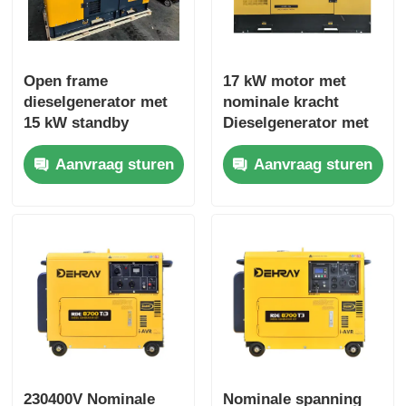
Open frame
17 kW motor met
dieselgenerator met
nominale kracht
15 kW standby
Dieselgenerator met
vermogen en 1500
een nominale
Aanvraag sturen
Aanvraag sturen
R/min nominale
spanning van 400/230
snelheid
V en een
geluidsniveau van 75
dB ((A))
230400V Nominale
Nominale spanning