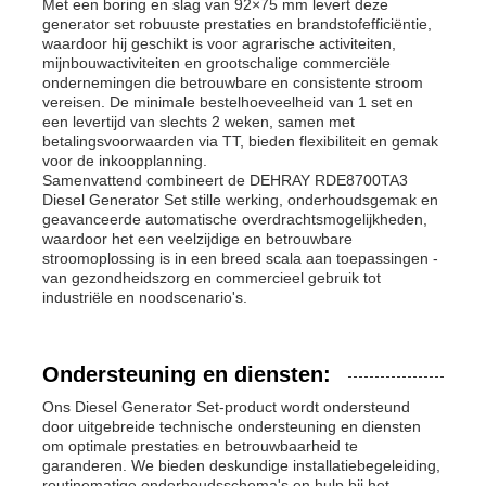
Met een boring en slag van 92×75 mm levert deze
generator set robuuste prestaties en brandstofefficiëntie,
waardoor hij geschikt is voor agrarische activiteiten,
mijnbouwactiviteiten en grootschalige commerciële
ondernemingen die betrouwbare en consistente stroom
vereisen. De minimale bestelhoeveelheid van 1 set en
een levertijd van slechts 2 weken, samen met
betalingsvoorwaarden via TT, bieden flexibiliteit en gemak
voor de inkoopplanning.
Samenvattend combineert de DEHRAY RDE8700TA3
Diesel Generator Set stille werking, onderhoudsgemak en
geavanceerde automatische overdrachtsmogelijkheden,
waardoor het een veelzijdige en betrouwbare
stroomoplossing is in een breed scala aan toepassingen -
van gezondheidszorg en commercieel gebruik tot
industriële en noodscenario's.
Ondersteuning en diensten:
Ons Diesel Generator Set-product wordt ondersteund
door uitgebreide technische ondersteuning en diensten
om optimale prestaties en betrouwbaarheid te
garanderen. We bieden deskundige installatiebegeleiding,
routinematige onderhoudsschema's en hulp bij het