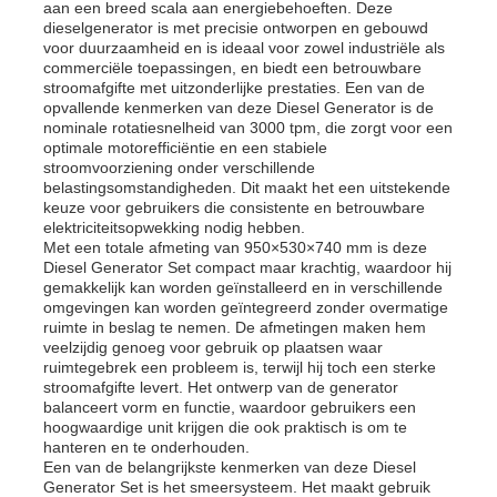
aan een breed scala aan energiebehoeften. Deze
dieselgenerator is met precisie ontworpen en gebouwd
voor duurzaamheid en is ideaal voor zowel industriële als
commerciële toepassingen, en biedt een betrouwbare
stroomafgifte met uitzonderlijke prestaties. Een van de
opvallende kenmerken van deze Diesel Generator is de
nominale rotatiesnelheid van 3000 tpm, die zorgt voor een
optimale motorefficiëntie en een stabiele
stroomvoorziening onder verschillende
belastingsomstandigheden. Dit maakt het een uitstekende
keuze voor gebruikers die consistente en betrouwbare
elektriciteitsopwekking nodig hebben.
Met een totale afmeting van 950×530×740 mm is deze
Diesel Generator Set compact maar krachtig, waardoor hij
gemakkelijk kan worden geïnstalleerd en in verschillende
omgevingen kan worden geïntegreerd zonder overmatige
ruimte in beslag te nemen. De afmetingen maken hem
veelzijdig genoeg voor gebruik op plaatsen waar
Thuis
ruimtegebrek een probleem is, terwijl hij toch een sterke
stroomafgifte levert. Het ontwerp van de generator
balanceert vorm en functie, waardoor gebruikers een
Producten
hoogwaardige unit krijgen die ook praktisch is om te
hanteren en te onderhouden.
Een van de belangrijkste kenmerken van deze Diesel
Generator Set is het smeersysteem. Het maakt gebruik
Videos