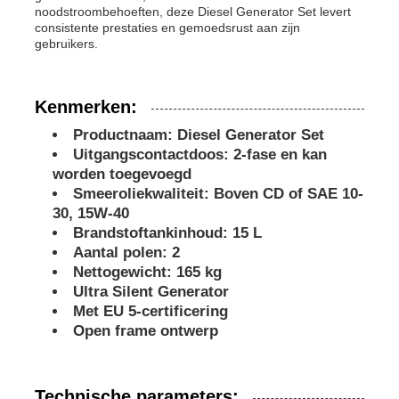
noodstroombehoeften, deze Diesel Generator Set levert
consistente prestaties en gemoedsrust aan zijn
geluiddichte generatorreeks
gebruikers.
de generator van het huisgebruik
Kenmerken:
Productnaam: Diesel Generator Set
Uitgangscontactdoos: 2-fase en kan
De Reeks van de luifelgenerator
worden toegevoegd
Smeeroliekwaliteit: Boven CD of SAE 10-
Geraffineerd met een laag geluid
30, 15W-40
Brandstoftankinhoud: 15 L
Aantal polen: 2
Onderhoud van de generator
Nettogewicht: 165 kg
Ultra Silent Generator
Met EU 5-certificering
Lasgeneratorset
Open frame ontwerp
generatordieselmotor
Technische parameters: