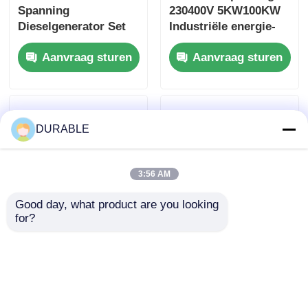
Spanning
230400V 5KW100KW
Dieselgenerator Set
Industriële energie-
7,5 kW Nominaal
modules met Power
Aanvraag sturen
Aanvraag sturen
Vermogen 10,8A
Factor 08 Lag
Stroom Compacte
Ontworpen om het
Stroombron Voor
energieverbruik te
Diverse Industrieën
optimaliseren
DURABLE
3:56 AM
Good day, what product are you looking 
for?
Driefasige
Driefasige
dieselgenerator set
dieselgenerator
7,5 kW nominale
230/400V Nominale
vermogen 2
spanning Stabiele
Aanvraag sturen
Aanvraag sturen
enkelfasige uitgang
stroomvoorziening