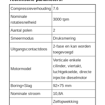
Compressieverhouding
7.6
afvalwaterpomp
Nominale
3000 tpm
rotatiesnelheid
Aantal polen
2
Smeermodus
Druksmering
2-fase en kan worden
Uitgangscontactdoos
toegevoegd
Verticale enkele
cilinder, viertakt,
Motormodel
luchtgekoelde, directe
injectie dieselmotor
Boring×Slag
92×75 mm
Nominale stroom
10,8A
Zelfopwekking