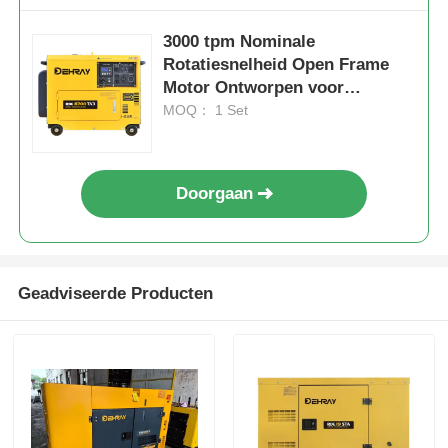
3000 tpm Nominale
Rotatiesnelheid Open Frame
Motor Ontworpen voor
Duurzame Prestaties en Laag
MOQ： 1 Set
Geluidsniveau van 72 DBA op
7m Afstand
Doorgaan
Geadviseerde Producten