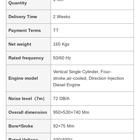
Quantity
Delivery Time
2 Weeks
Payment Terms
TT
Net weight
165 Kgs
Rated frequency
50/60 Hz
Vertical Single Cylinder, Four-
Engine model
stroke,air-cooled, Direction Injection
Diesel Engine
Noise level（7m）
72 DB/A
Overall dimension
950×530×740 Mm
Bore×Sroke
92×75 Mm
Rated Voltage
230/400V