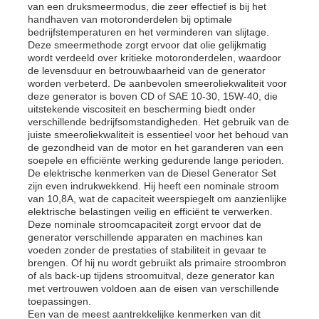
van een druksmeermodus, die zeer effectief is bij het
handhaven van motoronderdelen bij optimale
bedrijfstemperaturen en het verminderen van slijtage.
Over ons
Deze smeermethode zorgt ervoor dat olie gelijkmatig
wordt verdeeld over kritieke motoronderdelen, waardoor
de levensduur en betrouwbaarheid van de generator
worden verbeterd. De aanbevolen smeeroliekwaliteit voor
Fabrieksreis
deze generator is boven CD of SAE 10-30, 15W-40, die
uitstekende viscositeit en bescherming biedt onder
verschillende bedrijfsomstandigheden. Het gebruik van de
Kwaliteitscontrole
juiste smeeroliekwaliteit is essentieel voor het behoud van
de gezondheid van de motor en het garanderen van een
soepele en efficiënte werking gedurende lange perioden.
De elektrische kenmerken van de Diesel Generator Set
Contacteer ons
zijn even indrukwekkend. Hij heeft een nominale stroom
van 10,8A, wat de capaciteit weerspiegelt om aanzienlijke
elektrische belastingen veilig en efficiënt te verwerken.
nieuws
Deze nominale stroomcapaciteit zorgt ervoor dat de
generator verschillende apparaten en machines kan
voeden zonder de prestaties of stabiliteit in gevaar te
brengen. Of hij nu wordt gebruikt als primaire stroombron
Alle Gevallen
of als back-up tijdens stroomuitval, deze generator kan
met vertrouwen voldoen aan de eisen van verschillende
toepassingen.
Vraag een offerte aan
Een van de meest aantrekkelijke kenmerken van dit