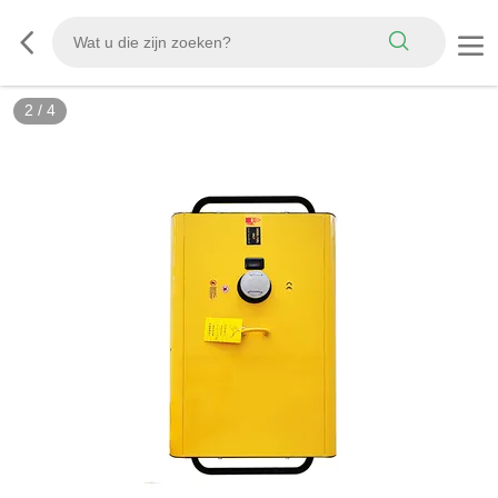
2
/
4