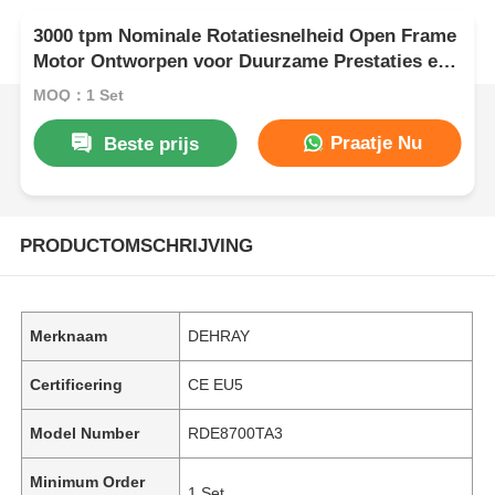
3000 tpm Nominale Rotatiesnelheid Open Frame
Motor Ontworpen voor Duurzame Prestaties en
Laag Geluidsniveau van 72 DBA op 7m Afstand
MOQ：1 Set
Praatje Nu
Beste prijs
PRODUCTOMSCHRIJVING
Merknaam
DEHRAY
Certificering
CE EU5
Model Number
RDE8700TA3
Minimum Order
1 Set