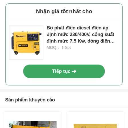
Nhận giá tốt nhất cho
Bộ phát điện diesel điện áp
định mức 230/400V, công suất
định mức 7.5 Kw, dòng điện
10.8A, nguồn điện nhỏ gọn cho
MOQ： 1 Set
nhiều ngành công nghiệp
Tiếp tục
Sản phẩm khuyến cáo