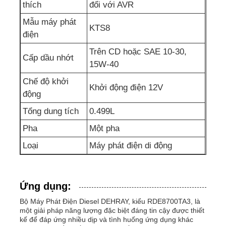
thích
đổi với AVR
Mẫu máy phát
bơm nước thải
KTS8
điện
Trên CD hoặc SAE 10-30,
Cấp dầu nhớt
15W-40
Chế độ khởi
Khởi động điện 12V
động
Tổng dung tích
0.499L
Pha
Một pha
Loại
Máy phát điện di động
Ứng dụng:
Bộ Máy Phát Điện Diesel DEHRAY, kiểu RDE8700TA3, là
một giải pháp năng lượng đặc biệt đáng tin cậy được thiết
kế để đáp ứng nhiều dịp và tình huống ứng dụng khác