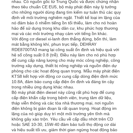
nhau. Có nguồn gốc từ Trung Quốc và được chứng nhận
theo tiêu chuẩn CE EU5, bộ máy phát điện này lý tưởng
cho những người dùng đang tìm kiếm sự tuân thủ các quy
định về môi trường nghiêm ngặt. Thiết kế loại im lặng của
nó đảm bảo ô nhiễm tiếng ồn tối thiểu, làm cho nó hoàn
hảo để sử dụng trong khu dân cư, khu phức hợp thương
mại và các môi trường nhạy cảm với tiếng ồn khác.
Với động cơ diesel xi-lanh đơn thẳng đứng, bốn thì, làm
mát bằng không khí, phun trực tiếp, DEHRAY
RDE8700TA3 mang lại công suất ổn định và hiệu quả với
hệ số công suất 0.8 (trễ). Điều này làm cho nó phù hợp
để cung cấp năng lượng cho máy móc công nghiệp, công
trường xây dựng, thiết bị nông nghiệp và nguồn điện dự
phòng cho các hoạt động quan trọng. Mẫu máy phát điện
KTS8 kết hợp với động cơ cung cấp dòng điện định mức
10.8A, đảm bảo cung cấp điện ổn định và đáng tin cậy
trong nhiều ứng dụng khác nhau.
Bộ máy phát điện diesel này cũng rất phù hợp để cung
cấp điện khẩn cấp trong bệnh viện, trung tâm dữ liệu,
tháp viễn thông và các tòa nhà thương mại, nơi nguồn
điện không bị gián đoạn là rất quan trọng. Hoạt động im
lặng của nó giúp duy trì một môi trường yên tĩnh mà
không gây xáo trộn. Yêu cầu về cấp dầu nhớt trên CD
hoặc SAE 10-30, 15W-40 đảm bảo tuổi thọ động cơ dài
và hiệu suất tối ưu, giảm thời gian ngừng hoạt động bảo