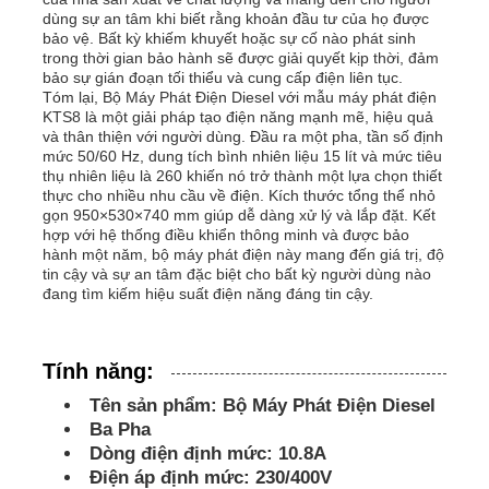
dùng sự an tâm khi biết rằng khoản đầu tư của họ được
bảo vệ. Bất kỳ khiếm khuyết hoặc sự cố nào phát sinh
bộ máy phát điện diesel
trong thời gian bảo hành sẽ được giải quyết kịp thời, đảm
bảo sự gián đoạn tối thiểu và cung cấp điện liên tục.
Tóm lại, Bộ Máy Phát Điện Diesel với mẫu máy phát điện
KTS8 là một giải pháp tạo điện năng mạnh mẽ, hiệu quả
bộ máy phát điện xăng
và thân thiện với người dùng. Đầu ra một pha, tần số định
mức 50/60 Hz, dung tích bình nhiên liệu 15 lít và mức tiêu
thụ nhiên liệu là 260 khiến nó trở thành một lựa chọn thiết
Bộ máy phát điện biến tần
thực cho nhiều nhu cầu về điện. Kích thước tổng thể nhỏ
gọn 950×530×740 mm giúp dễ dàng xử lý và lắp đặt. Kết
hợp với hệ thống điều khiển thông minh và được bảo
hành một năm, bộ máy phát điện này mang đến giá trị, độ
Bộ phát điện di động
tin cậy và sự an tâm đặc biệt cho bất kỳ người dùng nào
đang tìm kiếm hiệu suất điện năng đáng tin cậy.
Bộ máy phát điện công nghiệp
Tính năng:
Bộ máy phát điện kỹ thuật số
Tên sản phẩm: Bộ Máy Phát Điện Diesel
Ba Pha
Dòng điện định mức: 10.8A
Open Frame Generator
Điện áp định mức: 230/400V