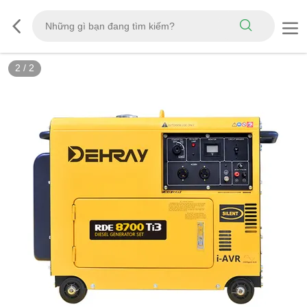
2
/
2