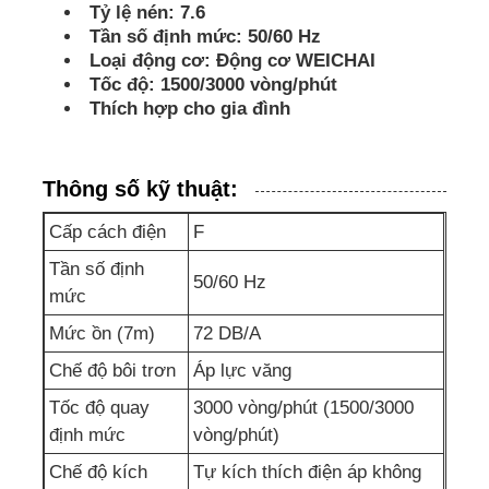
Tỷ lệ nén: 7.6
Tần số định mức: 50/60 Hz
bộ máy phát điện cách âm
Loại động cơ: Động cơ WEICHAI
Tốc độ: 1500/3000 vòng/phút
Thích hợp cho gia đình
Máy phát điện gia dụng
Thông số kỹ thuật:
Bộ tạo tán
Cấp cách điện
F
Máy phát âm tiếng ồn thấp
Tần số định
50/60 Hz
mức
Bảo trì máy phát điện
Mức ồn (7m)
72 DB/A
Chế độ bôi trơn
Áp lực văng
Bộ máy phát điện hàn
Tốc độ quay
3000 vòng/phút (1500/3000
định mức
vòng/phút)
động cơ diesel máy phát điện
Chế độ kích
Tự kích thích điện áp không