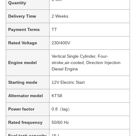
Quantity
Delivery Time
2 Weeks
Payment Terms
TT
Rated Voltage
230/400V
Vertical Single Cylinder, Four-
Engine model
stroke,air-cooled, Direction Injection
Diesel Engine
Starting mode
12V Electric Start
Alternator model
KTS8
Power factor
0.8（lag）
Rated frequency
50/60 Hz
Fuel tank capacity
15 L