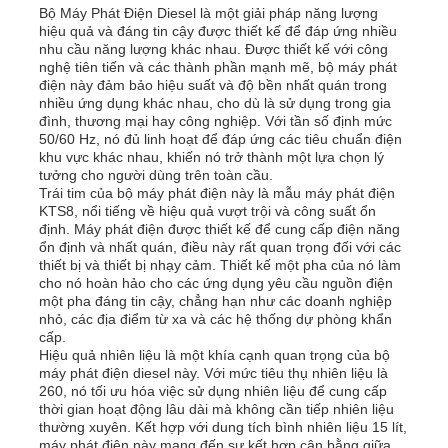
Bộ Máy Phát Điện Diesel là một giải pháp năng lượng
hiệu quả và đáng tin cậy được thiết kế để đáp ứng nhiều
nhu cầu năng lượng khác nhau. Được thiết kế với công
nghệ tiên tiến và các thành phần mạnh mẽ, bộ máy phát
điện này đảm bảo hiệu suất và độ bền nhất quán trong
nhiều ứng dụng khác nhau, cho dù là sử dụng trong gia
đình, thương mại hay công nghiệp. Với tần số định mức
50/60 Hz, nó đủ linh hoạt để đáp ứng các tiêu chuẩn điện
khu vực khác nhau, khiến nó trở thành một lựa chọn lý
tưởng cho người dùng trên toàn cầu.
Trái tim của bộ máy phát điện này là mẫu máy phát điện
KTS8, nổi tiếng về hiệu quả vượt trội và công suất ổn
định. Máy phát điện được thiết kế để cung cấp điện năng
ổn định và nhất quán, điều này rất quan trọng đối với các
thiết bị và thiết bị nhạy cảm. Thiết kế một pha của nó làm
cho nó hoàn hảo cho các ứng dụng yêu cầu nguồn điện
một pha đáng tin cậy, chẳng hạn như các doanh nghiệp
Nhà
nhỏ, các địa điểm từ xa và các hệ thống dự phòng khẩn
cấp.
Hiệu quả nhiên liệu là một khía cạnh quan trọng của bộ
máy phát điện diesel này. Với mức tiêu thụ nhiên liệu là
Sản phẩm
260, nó tối ưu hóa việc sử dụng nhiên liệu để cung cấp
thời gian hoạt động lâu dài mà không cần tiếp nhiên liệu
thường xuyên. Kết hợp với dung tích bình nhiên liệu 15 lít,
Video
máy phát điện này mang đến sự kết hợp cân bằng giữa