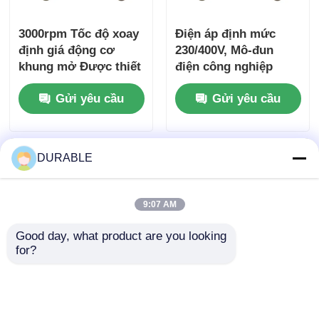
3000rpm Tốc độ xoay
Điện áp định mức
định giá động cơ
230/400V, Mô-đun
khung mở Được thiết
điện công nghiệp
kế để có hiệu suất
5KW-100KW với Hệ
Gửi yêu cầu
Gửi yêu cầu
bền và mức tiếng ồn
số công suất 0.8 Trễ,
thấp 72 DBA ở
được thiết kế để tối
khoảng cách 7m
ưu hóa mức tiêu thụ
năng lượng
DURABLE
9:07 AM
Good day, what product are you looking 
for?
Bộ phát điện diesel
Máy phát điện diesel
ba pha 7.5 Kw Công
ba pha 230400V Điện
suất định mức 2 Ổ
áp định số ổn định