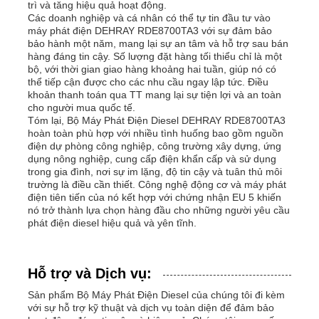
trì và tăng hiệu quả hoạt động.
Các doanh nghiệp và cá nhân có thể tự tin đầu tư vào
máy phát điện DEHRAY RDE8700TA3 với sự đảm bảo
bảo hành một năm, mang lại sự an tâm và hỗ trợ sau bán
hàng đáng tin cậy. Số lượng đặt hàng tối thiểu chỉ là một
bộ, với thời gian giao hàng khoảng hai tuần, giúp nó có
thể tiếp cận được cho các nhu cầu ngay lập tức. Điều
khoản thanh toán qua TT mang lại sự tiện lợi và an toàn
cho người mua quốc tế.
Tóm lại, Bộ Máy Phát Điện Diesel DEHRAY RDE8700TA3
hoàn toàn phù hợp với nhiều tình huống bao gồm nguồn
điện dự phòng công nghiệp, công trường xây dựng, ứng
dụng nông nghiệp, cung cấp điện khẩn cấp và sử dụng
trong gia đình, nơi sự im lặng, độ tin cậy và tuân thủ môi
trường là điều cần thiết. Công nghệ động cơ và máy phát
điện tiên tiến của nó kết hợp với chứng nhận EU 5 khiến
nó trở thành lựa chọn hàng đầu cho những người yêu cầu
phát điện diesel hiệu quả và yên tĩnh.
Hỗ trợ và Dịch vụ:
Sản phẩm Bộ Máy Phát Điện Diesel của chúng tôi đi kèm
với sự hỗ trợ kỹ thuật và dịch vụ toàn diện để đảm bảo