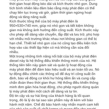
thời gian hoạt động kéo dài và kích thước nhỏ gọn. Dung
tích bình nhiên liệu đảm bảo rằng máy phát điện có thể
chạy liên tục trong vài giờ, giảm thời gian ngừng hoạt
Về chúng tôi
động và tăng năng suất.
Kích thước tổng thể của bộ máy phát điện là
950×530×740 mm, giúp nó nhỏ gọn và tiết kiệm không
Tham quan nhà máy
gian mà không ảnh hưởng đến công suất. Kích thước này
cho phép dễ dàng vận chuyển, lắp đặt và lưu trữ, phù hợp
với nhiều môi trường khác nhau nơi không gian có thể bị
hạn chế. Thiết kế nhỏ gọn của nó cũng tạo điều kiện tích
Kiểm soát chất lượng
hợp vào các thiết lập hiện có mà không cần sửa đổi
nhiều.
Một trong những tính năng nổi bật của bộ máy phát điện
Liên hệ chúng tôi
diesel này là hệ thống điều khiển thông minh của nó. Hệ
thống tiên tiến này giám sát và quản lý hoạt động của
máy phát điện để đảm bảo hiệu suất và an toàn tối ưu. Nó
tự động điều chỉnh các thông số để duy trì công suất ổn
Tin tức
định, bảo vệ động cơ khỏi hư hỏng tiềm ẩn và cung cấp
chẩn đoán theo thời gian thực. Hệ thống điều khiển thông
minh đơn giản hóa hoạt động, cho phép người dùng quản
Tất cả các trường hợp
lý máy phát điện một cách dễ dàng và tự tin.
Độ tin cậy và sự hài lòng của khách hàng là tối quan
trọng, đó là lý do tại sao sản phẩm này đi kèm với bảo
hành một năm. Chế độ bảo hành này nhấn mạnh cam kết
Yêu cầu báo giá
của nhà sản xuất về chất lượng và mang đến cho người