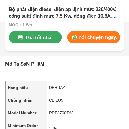
Bộ phát điện diesel điện áp định mức 230/400V,
công suất định mức 7.5 Kw, dòng điện 10.8A,
nguồn điện nhỏ gọn cho nhiều ngành công
MOQ：1 Set
nghiệp
nói chuyện ngay.
Giá tốt nhất
Mô Tả SảN PHẩM
Hàng hiệu
DEHRAY
Chứng nhận
CE EU5
Model Number
RDE8700TA3
Minimum Order
1 Set