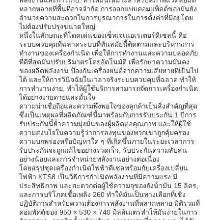
หลากหลายที่พื้นที่อาจจํากัด การออกแบบคอมแพ็คต์ของมันยัง
อํานวยความสะดวกในการบูรณาการในการตั้งค่าที่มีอยู่โดย
ไม่ต้องปรับปรุงขนาดใหญ่
เกี่ยวกับเรา
หนึ่งในลักษณะที่โดดเด่นของเซ็ทเจเนอเรเตอร์ดีเซลนี้ คือ
ระบบควบคุมที่ฉลาดระบบที่ทันสมัยนี้ติดตามและบริหารการ
ทํางานของเครื่องกําเนิด เพื่อให้การทํางานและความปลอดภัย
ทัวร์โรงงาน
ที่ดีที่สุดมันปรับปริมาตรโดยอัตโนมัติ เพื่อรักษาความมั่นคง
ของผลิตพลังงาน ป้องกันเครื่องยนต์จากความเสียหายที่เป็นไป
ได้ และให้การวินิจฉัยในเวลาจริงระบบควบคุมที่ฉลาด ทําให้
การทํางานง่าย, ทําให้ผู้ใช้บริการสามารถจัดการเครื่องกําเนิด
ควบคุมคุณภาพ
ได้อย่างง่ายดายและมั่นใจ
ความน่าเชื่อถือและความพึงพอใจของลูกค้าเป็นสิ่งสําคัญที่สุด
ซึ่งเป็นเหตุผลที่ผลิตภัณฑ์นี้มาพร้อมกับการรับประกัน 1 ปีการ
ติดต่อเรา
รับประกันนี้ย้ําความมุ่งมั่นของผู้ผลิตต่อคุณภาพ และให้ผู้ใช้
ความสงบใจในความรู้ว่าการลงทุนของพวกเขาถูกคุ้มครอง
ความบกพร่องหรือปัญหาใด ๆ ที่เกิดขึ้นภายในระยะเวลาการ
รับประกันจะถูกแก้ไขอย่างรวดเร็ว, รับประกันความสับสน
ข่าว
อย่างน้อยและการจําหน่ายพลังงานอย่างต่อเนื่อง
โดยสรุปชุดเครื่องกําเนิดไฟฟ้าดีเซลพร้อมกับเครื่องเปลี่ยน
ไฟฟ้า KTS8 เป็นวิธีการกําเนิดพลังงานที่มีความแรง มี
ทุกกรณี
ประสิทธิภาพ และสะดวกต่อผู้ใช้ความจุของถังน้ํามัน 15 ลิตร,
และการบริโภคเชื้อเพลิง 260 ทําให้มันเป็นทางเลือกที่เชิง
ปฏิบัติการสําหรับความต้องการพลังงานที่หลากหลาย มิติรวมที่
คอมพัคต์ของ 950 × 530 × 740 มิลลิเมตรทําให้มันง่ายในการ
ขออ้าง