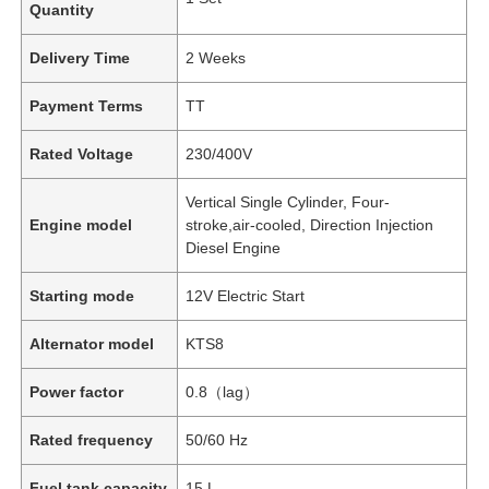
Quantity
Delivery Time
2 Weeks
Payment Terms
TT
Rated Voltage
230/400V
Vertical Single Cylinder, Four-
Engine model
stroke,air-cooled, Direction Injection
Diesel Engine
Starting mode
12V Electric Start
Alternator model
KTS8
Power factor
0.8（lag）
Rated frequency
50/60 Hz
Fuel tank capacity
15 L