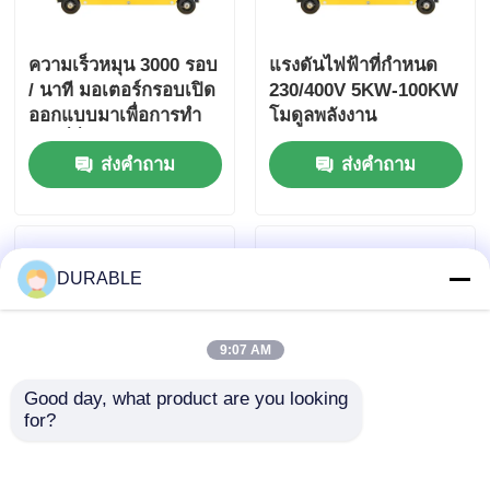
ความเร็วหมุน 3000 รอบ
แรงดันไฟฟ้าที่กำหนด
/ นาที มอเตอร์กรอบเปิด
230/400V 5KW-100KW
ออกแบบมาเพื่อการทํา
โมดูลพลังงาน
งานที่ยั่งยืนและระดับ
อุตสาหกรรม พร้อม
ส่งคำถาม
ส่งคำถาม
เสียงต่ํา 72 DBA ใน
ตัวประกอบกำลังไฟฟ้า
ระยะ 7 เมตร
0.8 Lag ออกแบบมาเพื่อ
เพิ่มประสิทธิภาพการใช้
พลังงาน
DURABLE
9:07 AM
Good day, what product are you looking 
for?
เครื่องกำเนิดไฟฟ้าดีเซล
เครื่องกําเนิดไฟฟ้าดีเซล
3 เฟส 7.5 กิโลวัตต์
สามเฟส 230400V ระบบ