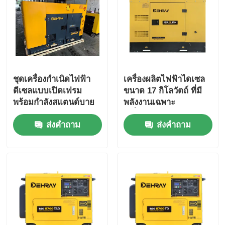
ชุดเครื่องกำเนิดไฟฟ้า
เครื่องผลิตไฟฟ้าไดเซล
ดีเซลแบบเปิดเฟรม
ขนาด 17 กิโลวัตถ์ ที่มี
พร้อมกำลังสแตนด์บาย
พลังงานเฉพาะ
15 กิโลวัตต์และ
เครื่องยนต์ 400/230
ส่งคำถาม
ส่งคำถาม
ความเร็วพิกัด 1500
วอลต์ ความดันเฉพาะ
รอบ/นาที
และระดับเสียง 75 dB
((A))