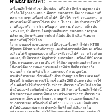
คําอธิบายสินค้า:
เครื่องผลิตไฟฟ้าดีเซลเป็นพลังงานที่มีประสิทธิภาพสูงและน่า
เชื่อถือ ได้ถูกออกแบบมาเพื่อตอบสนองความต้องการพลังงานที่
หลากหลายชุดเครื่องกําเนิดไฟฟ้านี้ทําให้การทํางานและความ
ทนทานที่คงที่ในการใช้งานต่าง ๆ, ไม่ว่าจะเป็นสําหรับการใช้
งานที่อยู่อาศัย, การค้า, หรืออุตสาหกรรม. ด้วยความถี่ระดับ
50/60 Hz, มันมีความยืดหยุ่นพอที่จะตอบสนองกับมาตรฐาน
พลังงานภูมิภาคที่แตกต่างกันทําให้มันเป็นตัวเลือกที่เหมาะ
สมสําหรับผู้ใช้ทั่วโลก.
ใจกลางของเซ็ตเจเนอเรเตอร์นี้คือรุ่นเครื่องพลิกไฟฟ้า KTS8
ที่รู้จักกันดีด้วยประสิทธิภาพสูงและกําลังการผลิตที่มั่นคงเครื่อง
เปลี่ยนไฟฟ้าถูกออกแบบมาเพื่อส่งพลังงานไฟฟ้าอย่างเรียบร้อย
และคง, ซึ่งมีความสําคัญสําหรับอุปกรณ์และเครื่องใช้ที่มีความ
รู้สึก. การออกแบบระยะเดียวทําให้มันสมบูรณ์แบบสําหรับการ
ใช้งานที่ต้องการพลังงานระยะเดียวที่น่าเชื่อถือ เช่นธุรกิจ
ขนาดเล็ก, สถานที่ห่างไกล,และระบบสํารองฉุกเฉิน.
ประสิทธิภาพของเชื้อเพลิงเป็นด้านสําคัญของเซ็ทเจนเรเตอร์
บ้าน
ดีเซลนี้ ด้วยอัตราการบริโภคเชื้อเพลิง 260 มันยกระดับการใช้
เชื้อเพลิงเพื่อให้บริการชั่วโมงทํางานที่ยาวนานโดยไม่ต้องเพิ่ม
น้ํามันบ่อยพร้อมกับถังน้ํามันขนาด 15 ลิตร, เครื่องผลิตไฟฟ้านี้
นําเสนอการผสมผสานที่สมดุลระหว่างเวลาทํางานที่ยาวนาน
ผลิตภัณฑ์
และขนาดเล็กขนาดเล็กลดเวลาหยุดทํางานและเพิ่มผลผลิต.
ขนาดรวมของเครื่องกําเนิดไฟฟ้า 950×530×740 มิลลิเมตร
ทําให้มันคอมแพคตและประหยัดพื้นที่โดยไม่เสียสละใน
วิดีโอ
พลังงานและการเก็บ, ทําให้มันเหมาะสําหรับสภาพแวดล้อมที่