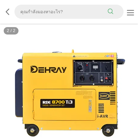
2
/
2