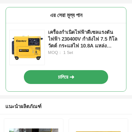
এর সেরা মূল্য পান
เครื่องกำเนิดไฟฟ้าดีเซลแรงดัน
ไฟฟ้า 230400V กำลังไฟ 7.5 กิโล
วัตต์ กระแสไฟ 10.8A แหล่ง
พลังงานขนาดกะทัดรัดสำหรับ
MOQ： 1 Set
อุตสาหกรรมต่างๆ
চালিয়ে
แนะนำผลิตภัณฑ์