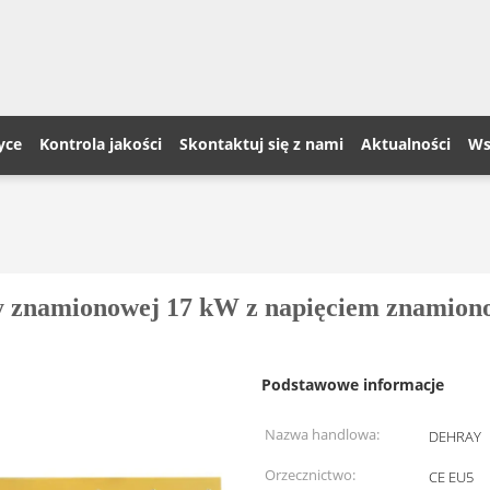
yce
Kontrola jakości
Skontaktuj się z nami
Aktualności
Ws
y znamionowej 17 kW z napięciem znamion
Podstawowe informacje
Nazwa handlowa:
DEHRAY
Orzecznictwo:
CE EU5