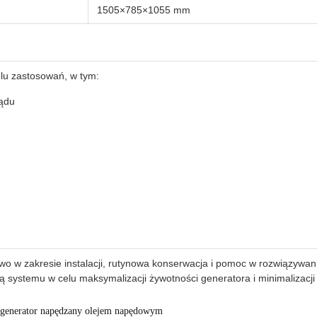
1505×785×1055 mm
lu zastosowań, w tym:
rądu
o w zakresie instalacji, rutynowa konserwacja i pomoc w rozwiązywa
systemu w celu maksymalizacji żywotności generatora i minimalizacji 
generator napędzany olejem napędowym