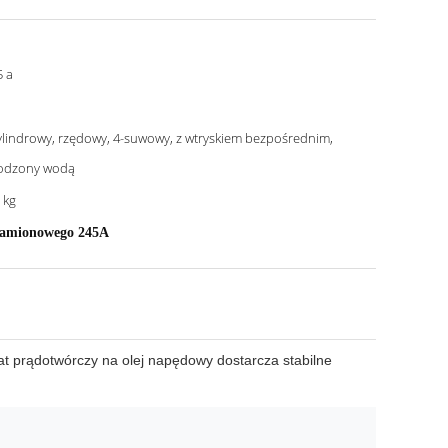
5 a
ylindrowy, rzędowy, 4-suwowy, z wtryskiem bezpośrednim,
odzony wodą
 kg
namionowego 245A
t prądotwórczy na olej napędowy dostarcza stabilne