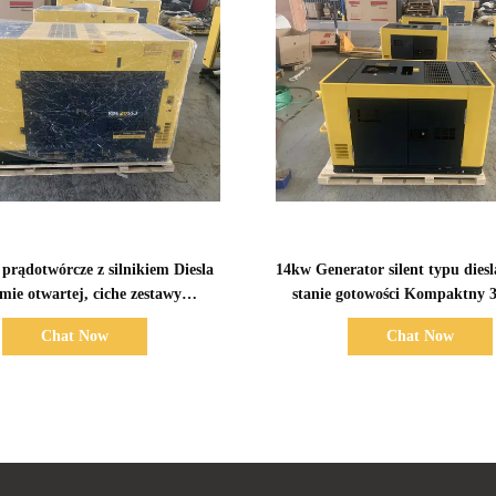
Pokaż szczegóły
Pokaż szczegóły
prądotwórcze z silnikiem Diesla
14kw Generator silent typu dies
mie otwartej, ciche zestawy
stanie gotowości Kompaktny 
wórcze DG 68L, przemysłowe
silent generator diesla
Chat Now
Chat Now
neratory Diesla, typ cichy