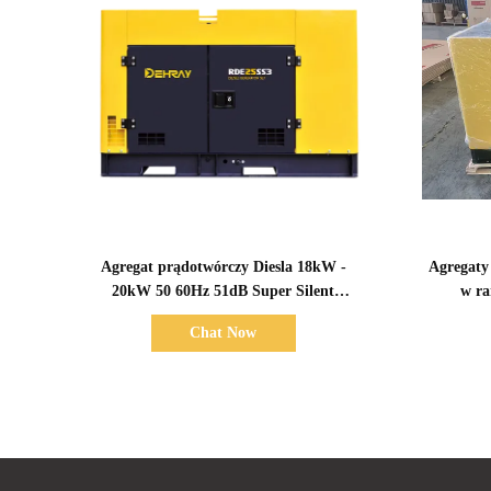
Pokaż szczegóły
Agregat prądotwórczy Diesla 18kW -
Agregaty 
20kW 50 60Hz 51dB Super Silent
w ra
Generator RDE25SS3
prądot
Chat Now
ge