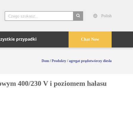
Polish
search
zystkie przypadki
Chat Now
Dom
/
Produkty
/
agregat prądotwórczy diesla
owym 400/230 V i poziomem hałasu