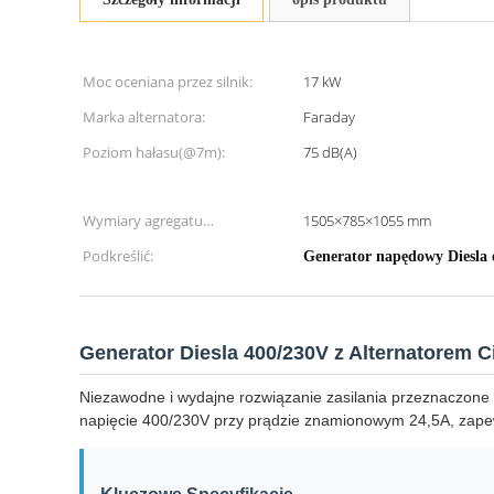
Moc oceniana przez silnik:
17 kW
Marka alternatora:
Faraday
Poziom hałasu(@7m):
75 dB(A)
Wymiary agregatu
1505×785×1055 mm
prądotwórczego:
Podkreślić:
Generator napędowy Diesla
Generator Diesla 400/230V z Alternatorem 
Niezawodne i wydajne rozwiązanie zasilania przeznaczone
napięcie 400/230V przy prądzie znamionowym 24,5A, zapew