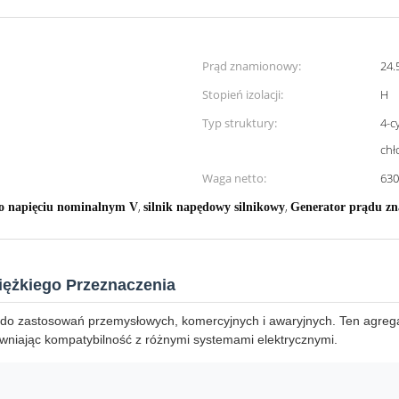
Prąd znamionowy:
24.
Stopień izolacji:
H
Typ struktury:
4-c
chł
Waga netto:
630
,
,
 o napięciu nominalnym V
silnik napędowy silnikowy
Generator prądu z
Ciężkiego Przeznaczenia
 do zastosowań przemysłowych, komercyjnych i awaryjnych. Ten agrega
niając kompatybilność z różnymi systemami elektrycznymi.