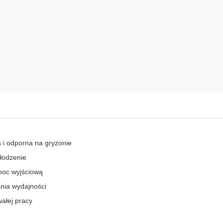
 i odporna na gryzonie
hłodzenie
moc wyjściową
ania wydajności
wałej pracy