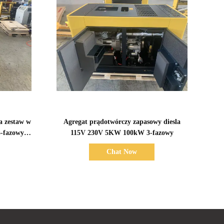
Pokaż szczegóły
la zestaw w
Agregat prądotwórczy zapasowy diesla
3-fazowy
115V 230V 5KW 100kW 3-fazowy
Chat Now