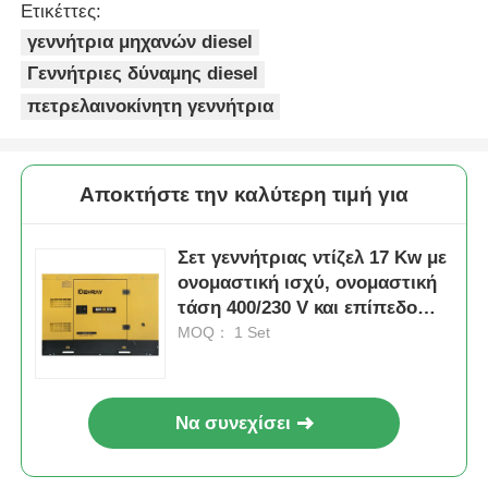
Ετικέττες:
γεννήτρια μηχανών diesel
αντλία αποχέτευσης
Γεννήτριες δύναμης diesel
πετρελαινοκίνητη γεννήτρια
Αποκτήστε την καλύτερη τιμή για
Σετ γεννήτριας ντίζελ 17 Kw με
ονομαστική ισχύ, ονομαστική
τάση 400/230 V και επίπεδο
θορύβου 75 dB(A)
MOQ： 1 Set
Να συνεχίσει