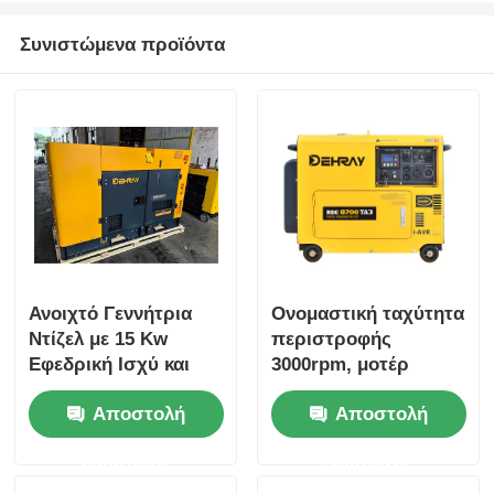
Συνιστώμενα προϊόντα
Ανοιχτό Γεννήτρια
Ονομαστική ταχύτητα
Ντίζελ με 15 Kw
περιστροφής
Εφεδρική Ισχύ και
3000rpm, μοτέρ
1500 σ.α.λ.
ανοιχτού πλαισίου
Αποστολή
Αποστολή
Ονομαστική
σχεδιασμένο για
Ταχύτητα
ανθεκτική απόδοση
ερώτησης
ερώτησης
και χαμηλό επίπεδο
θορύβου 72 DBA σε