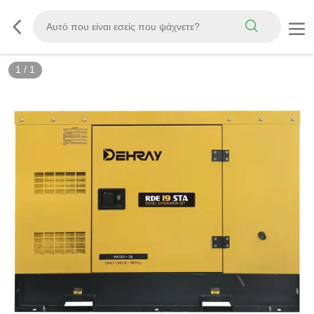
1
/
1