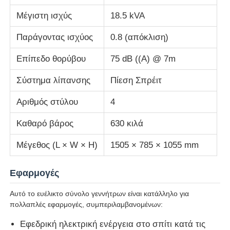
Μέγιστη ισχύς
18.5 kVA
σετ γεννητριών ντίζελ
Παράγοντας ισχύος
0.8 (απόκλιση)
Επίπεδο θορύβου
75 dB ((A) @ 7m
σύνολο γεννήτριας βενζίνης
Σύστημα λίπανσης
Πίεση Σπρέιτ
Σετ Γεννήτριας Inverter
Αριθμός στύλου
4
Καθαρό βάρος
630 κιλά
Φορητό σύνολο γεννήτριας
Μέγεθος (L × W × H)
1505 × 785 × 1055 mm
Σετ βιομηχανικής γεννήτριας
Εφαρμογές
Σετ ψηφιακής γεννήτριας
Αυτό το ευέλικτο σύνολο γεννήτρων είναι κατάλληλο για
πολλαπλές εφαρμογές, συμπεριλαμβανομένων:
Δημιουργός ανοιχτού πλαισίου
Εφεδρική ηλεκτρική ενέργεια στο σπίτι κατά τις