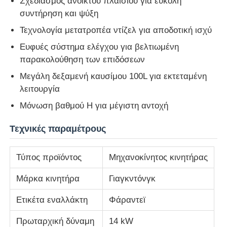
Σχεδιασμός ανοικτού πλαισίου για εύκολη
συντήρηση και ψύξη
Σχετικά με εμάς
Τεχνολογία μετατροπέα ντίζελ για αποδοτική ισχύ
Ευφυές σύστημα ελέγχου για βελτιωμένη
παρακολούθηση των επιδόσεων
Γύρος εργοστασίων
Μεγάλη δεξαμενή καυσίμου 100L για εκτεταμένη
λειτουργία
Ποιοτικός έλεγχος
Μόνωση βαθμού H για μέγιστη αντοχή
επαφή
Τεχνικές παραμέτρους
Τύπος προϊόντος
Μηχανοκίνητος κινητήρας
Νέα
Μάρκα κινητήρα
Γιαγκντόνγκ
Όλες οι περιπτώσεις
Ετικέτα εναλλάκτη
Φάραντεϊ
Πρωταρχική δύναμη
14 kW
Ζητήστε ένα απόσπασμα