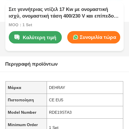
Σετ γεννήτριας ντίζελ 17 Kw με ονομαστική
ισχύ, ονομαστική τάση 400/230 V και επίπεδο
θορύβου 75 dB(A)
MOQ：1 Set
Συνομιλία τώρα
Καλύτερη τιμή
Περιγραφή προϊόντων
Μάρκα
DEHRAY
Πιστοποίηση
CE EU5
Model Number
RDE19STA3
Minimum Order
1 Set