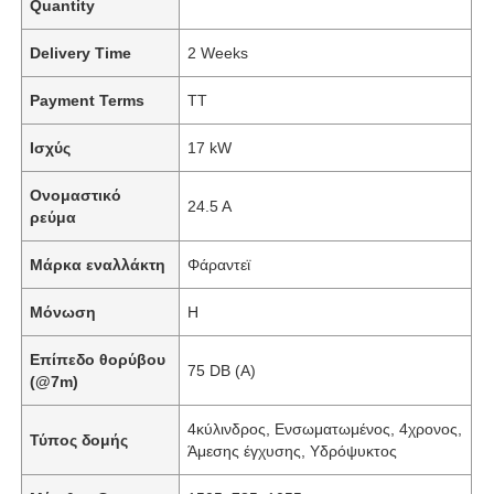
Quantity
Delivery Time
2 Weeks
Payment Terms
TT
Ισχύς
17 kW
Ονομαστικό
24.5 Α
ρεύμα
Μάρκα εναλλάκτη
Φάραντεϊ
Μόνωση
H
Επίπεδο θορύβου
75 DB (Α)
(@7m)
4κύλινδρος, Ενσωματωμένος, 4χρονος,
Τύπος δομής
Άμεσης έγχυσης, Υδρόψυκτος