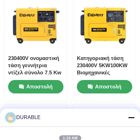
απόσταση 7m
230400V ονομαστική
Κατηγοριακή τάση
τάση γεννήτρια
230400V 5KW100KW
ντίζελ σύνολο 7.5 Kw
Βιομηχανικές
ονομαστική ισχύς
μονάδες ισχύος με
Αποστολή
Αποστολή
10.8A τρέχουσα
συντελεστή ισχύος
συμπαγή πηγή
08 Lag Σχεδιασμένες
ερώτησης
ερώτησης
ενέργειας για
για τη
διάφορες βιομηχανίες
βελτιστοποίηση της
κατανάλωσης
DURABLE
ενέργειας
1:19 AM