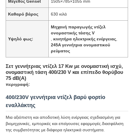
Μέγεθος Genset
1505×785×1055 mm
Καθαρό βάρος
630 κιλά
Μηχανή παραγωγής ντίζελ
ονομαστικής τάσης V
Υψηλό φως:
,
κινητήρα ηλεκτρικής ενέργειας
,
245A γεννήτρια ονομαστικού
ρεύματος
Σετ γεννήτριας ντίζελ 17 Kw με ονομαστική ισχύ,
ονομαστική τάση 400/230 V και επίπεδο θορύβου
75 dB(A)
περιγραφή:
400/230V γεννήτρια ντίζελ βαρύ φορτίο
εναλλάκτης
Μια αξιόπιστη και αποδοτική λύση ενέργειας σχεδιασμένη για
βιομηχανικές, εμπορικές και επείγουσες εφαρμογές.διασφάλιση
της συμβατότητας με διάφορα ηλεκτρικά συστήματα.