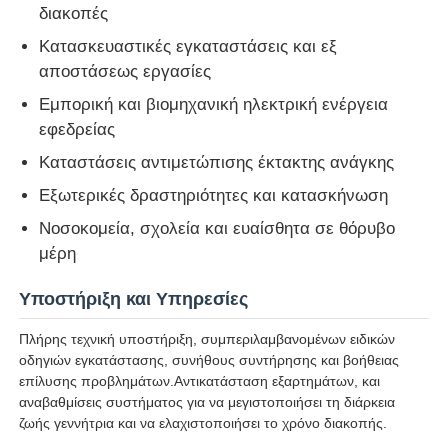
διακοπές
Κατασκευαστικές εγκαταστάσεις και εξ
soundproof σύνολο γεννητριών
αποστάσεως εργασίες
Εμπορική και βιομηχανική ηλεκτρική ενέργεια
γεννήτρια εγχώριας χρήσης
εφεδρείας
Καταστάσεις αντιμετώπισης έκτακτης ανάγκης
Σύνολο γεννητριών θόλων
Εξωτερικές δραστηριότητες και κατασκήνωση
Νοσοκομεία, σχολεία και ευαίσθητα σε θόρυβο
Γεννήτρια χαμηλού θορύβου
μέρη
Υποστήριξη και Υπηρεσίες
Συντήρηση Γεννητριών
Πλήρης τεχνική υποστήριξη, συμπεριλαμβανομένων ειδικών
οδηγιών εγκατάστασης, συνήθους συντήρησης και βοήθειας
Σετ γεννήτριας συγκόλλησης
επίλυσης προβλημάτων.Αντικατάσταση εξαρτημάτων, και
αναβαθμίσεις συστήματος για να μεγιστοποιήσει τη διάρκεια
ζωής γεννήτρια και να ελαχιστοποιήσει το χρόνο διακοπής.
μηχανή diesel γεννητριών